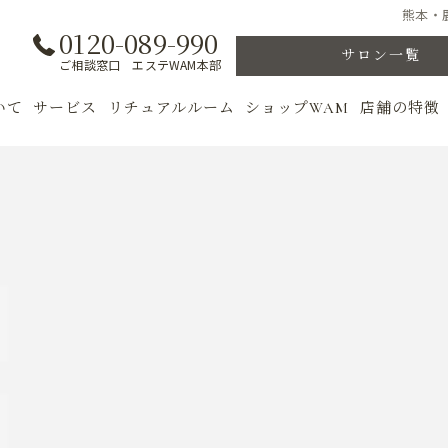
熊本・
0120-089-990
サロン一覧
ご相談窓口 エステWAM本部
いて
サービス
リチュアルルーム
ショップWAM
店舗の特徴
ト
初めての方へ
季節のトリートメント
美肌
フェイシャル
ウェルカムバック
乾燥肌
対策
ボディ
VIP ROOM
ニキビ
＆キャンペーン
美肌脱毛
スキンケア
ブライダル
トレーニン
女性専用フィットネス