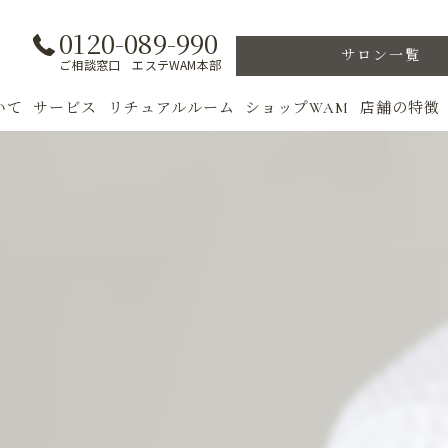
0120-089-990
サロン一覧
ご相談窓口 エステWAM本部
いて
サービス
リチュアルルーム
ショップWAM
店舗の特徴
ト
初めての方へ
季節のトリートメント
美肌
フェイシャル
ウェルカムバック
乾燥肌
対策
ボディ
VIP ROOM
ニキビ
＆キャンペーン
美肌脱毛
スキンケア
ブライダル
トレーニン
女性専用フィットネス