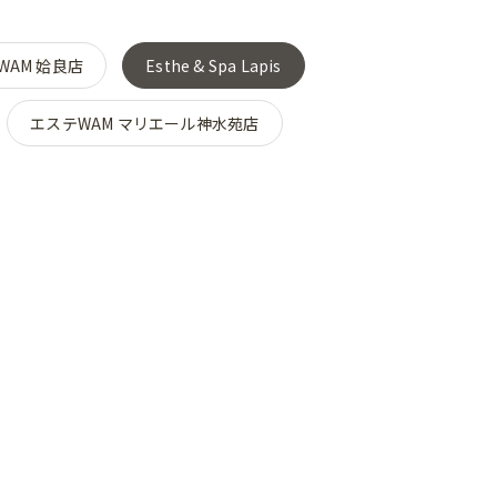
WAM 姶良店
Esthe & Spa Lapis
エステWAM マリエール神水苑店