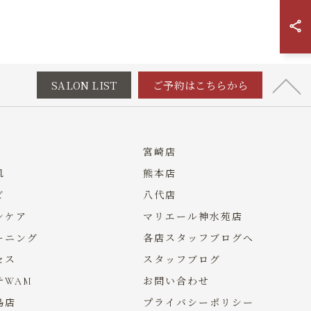
SALON LIST
ご予約はこちらから
宮崎店
肌
熊本店
ビ
八代店
ンケア
マリエール神水苑店
ーニング
各店スタッフブログへ
セス
スタッフブログ
テWAM
お問い合わせ
島店
プライバシーポリシー