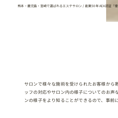
熊本・鹿児島・宮崎で選ばれるエステサロン / 創業50年 AEA認証「
サロンで様々な施術を受けられたお客様から
ッフの対応やサロン内の様子についてのお声
ンの様子をより知ることができるので、事前