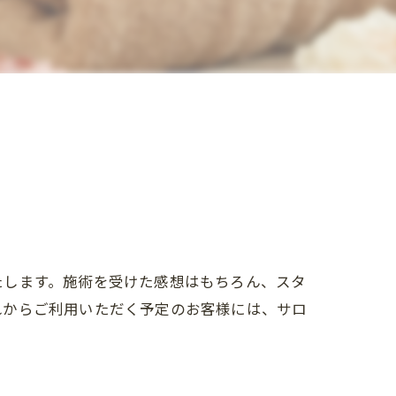
たします。施術を受けた感想はもちろん、スタ
れからご利用いただく予定のお客様には、サロ