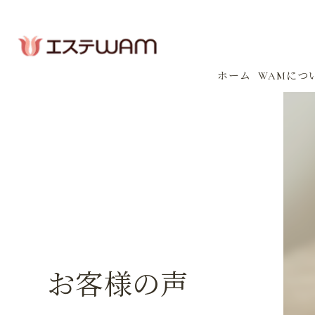
ホーム
WAMにつ
コンセプ
会社案内
感染防止
イベント
お客様の声