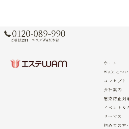
0120-089-990
ご相談窓口 エステWAM本部
ホーム
WAMにつ
コンセプト
会社案内
感染防止対
イベント＆
サービス
初めての方