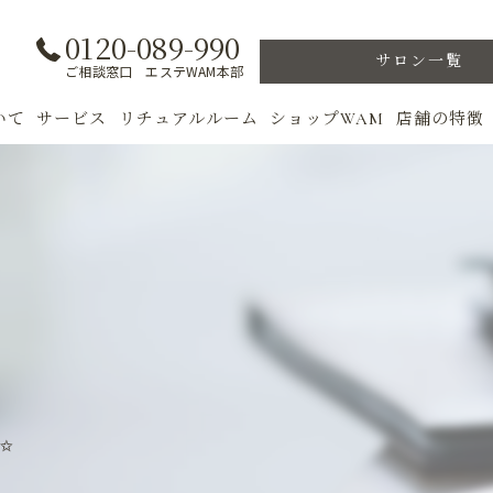
0120-089-990
サロン一覧
ご相談窓口 エステWAM本部
いて
サービス
リチュアルルーム
ショップWAM
店舗の特徴
ト
初めての方へ
季節のトリートメント
美肌
フェイシャル
ウェルカムバック
乾燥肌
対策
ボディ
VIP ROOM
ニキビ
＆キャンペーン
美肌脱毛
スキンケア
ブライダル
トレーニン
✨
女性専用フィットネス