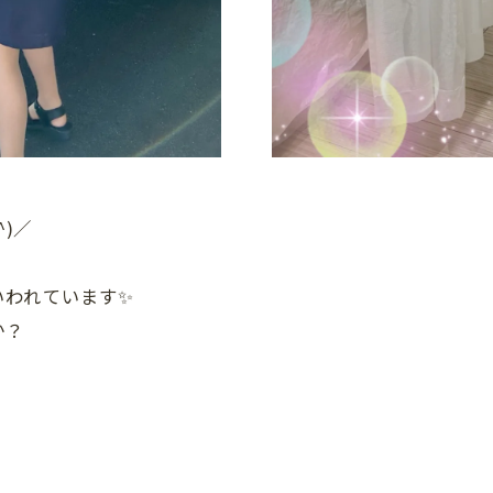
)／
いわれています✨
か？