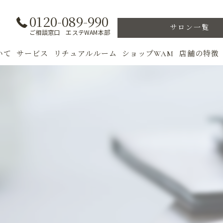
0120-089-990
サロン一覧
ご相談窓口 エステWAM本部
いて
サービス
リチュアルルーム
ショップWAM
店舗の特徴
ト
初めての方へ
季節のトリートメント
美肌
フェイシャル
ウェルカムバック
乾燥肌
対策
ボディ
VIP ROOM
ニキビ
＆キャンペーン
美肌脱毛
スキンケア
ブライダル
トレーニン
女性専用フィットネス