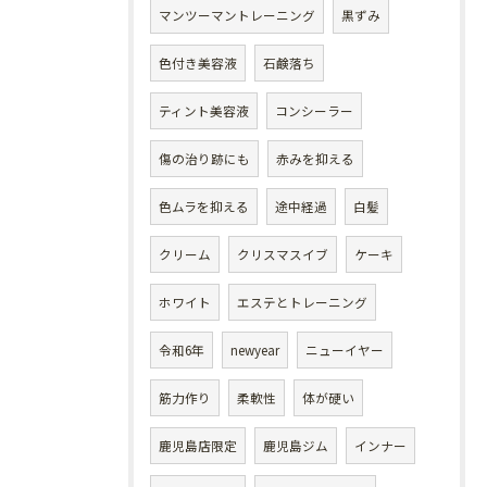
マンツーマントレーニング
黒ずみ
色付き美容液
石鹸落ち
ティント美容液
コンシーラー
傷の治り跡にも
赤みを抑える
色ムラを抑える
途中経過
白髪
クリーム
クリスマスイブ
ケーキ
ホワイト
エステとトレーニング
令和6年
newyear
ニューイヤー
筋力作り
柔軟性
体が硬い
鹿児島店限定
鹿児島ジム
インナー