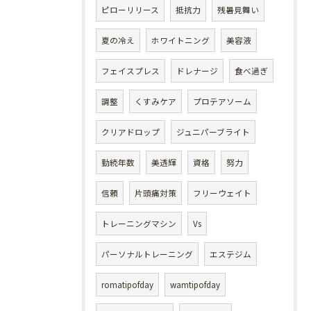
ピローリリース
抵抗力
残暑見舞い
夏の冷え
ホワイトニング
美容液
フェイスプレス
ドレナージ
食べ過ぎ
調整
くすみケア
プロテアソーム
クリアドロップ
ジュニパーブライト
勤続年数
美透輝
資格
努力
信頼
片頭痛対策
フリーウェイト
トレーニングマシン
Vs
パーソナルトレーニング
エステジム
romatipofday
wamtipofday