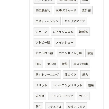
10回無金利
WAMJCBカード
紫外線
エステティシャン
キャリアアップ
ジェーン
ミネラルコスメ
敏感肌
アトピー肌
メイクショー
ヒアルロン酸
コエンザイムQ10
限定
EMS
SIXPAD
便秘
エステ熊本
筋力トレーニング
体づくり
筋力
メリット
トレーニングメリット
結果
まつ育
リップスティック
カラー
秋色
リチュアル
女性ホルモン