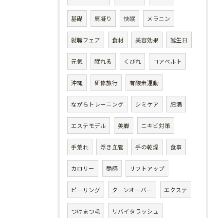
基礎
肩凝り
快眠
メラニン
就職フェア
食材
美容効果
誕生日
元気
眠れる
くびれ
コアベルト
沖縄
研修旅行
有酸素運動
ながらトレーニング
シミケア
肥満
エステモデル
美脚
ニキビ対策
手荒れ
浮き血管
手の乾燥
食事
カロリー
艶感
リフトアップ
ピーリング
ターンオーバー
エクステ
つけまつ毛
リバイタラッシュ