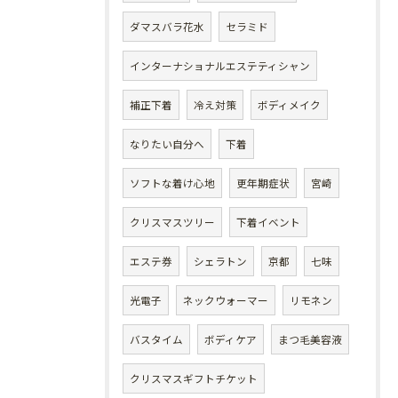
ダマスバラ花水
セラミド
インターナショナルエステティシャン
補正下着
冷え対策
ボディメイク
なりたい自分へ
下着
ソフトな着け心地
更年期症状
宮崎
クリスマスツリー
下着イベント
エステ券
シェラトン
京都
七味
光電子
ネックウォーマー
リモネン
バスタイム
ボディケア
まつ毛美容液
クリスマスギフトチケット