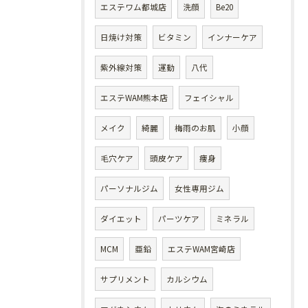
エステワム都城店
洗顔
Be20
日焼け対策
ビタミン
インナーケア
紫外線対策
運動
八代
エステWAM熊本店
フェイシャル
メイク
綺麗
梅雨のお肌
小顔
毛穴ケア
頭皮ケア
痩身
パーソナルジム
女性専用ジム
ダイエット
パーツケア
ミネラル
MCM
亜鉛
エステWAM宮崎店
サプリメント
カルシウム