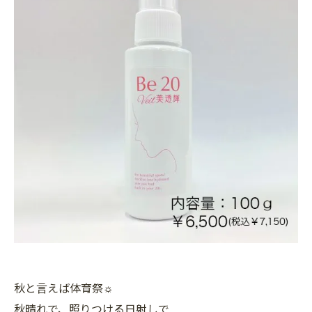
秋と言えば体育祭☼
秋晴れで、照りつける日射しで