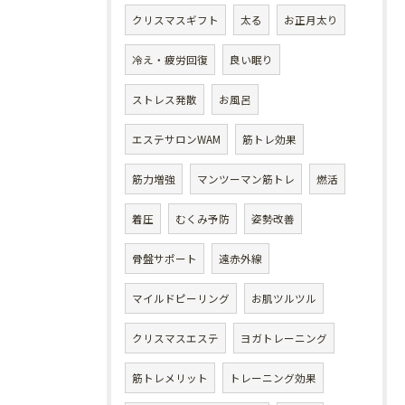
クリスマスギフト
太る
お正月太り
冷え・疲労回復
良い眠り
ストレス発散
お風呂
エステサロンWAM
筋トレ効果
筋力増強
マンツーマン筋トレ
燃活
着圧
むくみ予防
姿勢改善
骨盤サポート
遠赤外線
マイルドピーリング
お肌ツルツル
クリスマスエステ
ヨガトレーニング
筋トレメリット
トレーニング効果