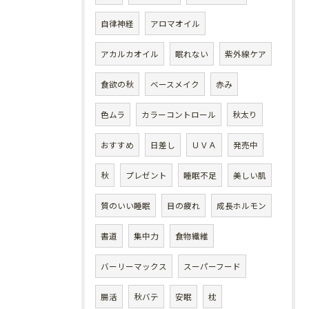
自律神経
アロマオイル
アカルカオイル
眠れない
紫外線ケア
食欲の秋
ベースメイク
赤み
色ムラ
カラーコントロール
秋太り
おすすめ
日差し
ＵＶＡ
発売中
秋
プレゼント
睡眠不足
美しい肌
質のいい睡眠
目の疲れ
成長ホルモン
書道
集中力
食物繊維
バーリーマックス
スーパーフード
腸活
秋バテ
安眠
枕