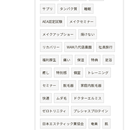
サプリ
タンパク質
睡眠
AEA認定試験
メイクセミナー
メイクアップショー
焼けない
リカバリー
WAM八代店農園
社員旅行
福利厚生
痛い
保湿
特典
足浴
癒し
特別感
個室
トレーニング
セミナー
脱毛器
家庭内脱毛器
快適
ムダ毛
ドクターエルミス
ゼロトリニティ
プレシャスプロテイン
日本エステティック業協会
奄美
肌