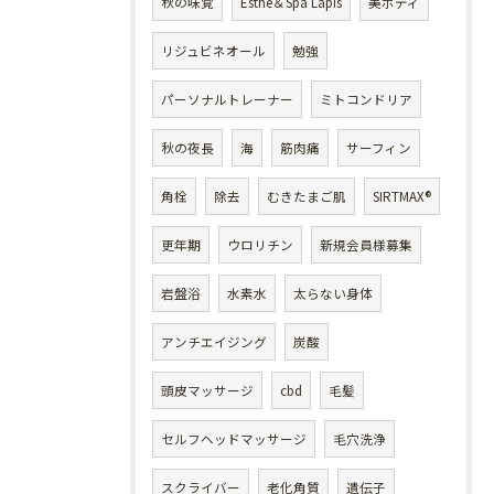
秋の味覚
Esthe＆Spa Lapis
美ボディ
リジュビネオール
勉強
パーソナルトレーナー
ミトコンドリア
秋の夜長
海
筋肉痛
サーフィン
角栓
除去
むきたまご肌
SIRTMAX®
更年期
ウロリチン
新規会員様募集
岩盤浴
水素水
太らない身体
アンチエイジング
炭酸
頭皮マッサージ
cbd
毛髪
セルフヘッドマッサージ
毛穴洗浄
スクライバー
老化角質
遺伝子