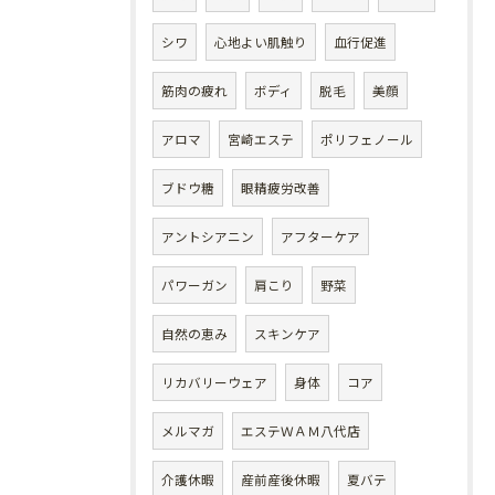
シワ
心地よい肌触り
血行促進
筋肉の疲れ
ボディ
脱毛
美顔
アロマ
宮崎エステ
ポリフェノール
ブドウ糖
眼精疲労改善
アントシアニン
アフターケア
パワーガン
肩こり
野菜
自然の恵み
スキンケア
リカバリーウェア
身体
コア
メルマガ
エステＷＡＭ八代店
介護休暇
産前産後休暇
夏バテ