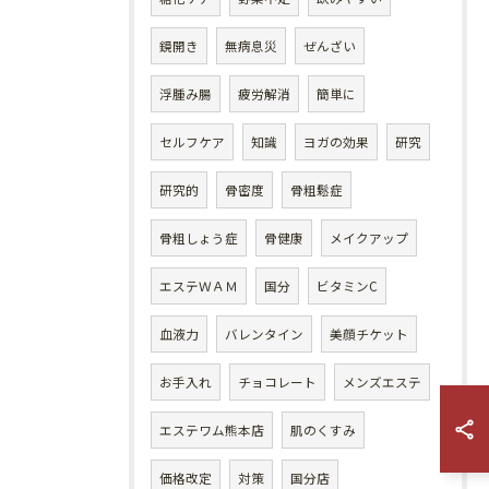
鏡開き
無病息災
ぜんざい
浮腫み腸
疲労解消
簡単に
セルフケア
知識
ヨガの効果
研究
研究的
骨密度
骨粗鬆症
骨粗しょう症
骨健康
メイクアップ
エステＷＡＭ
国分
ビタミンC
血液力
バレンタイン
美顔チケット
お手入れ
チョコレート
メンズエステ
エステワム熊本店
肌のくすみ
価格改定
対策
国分店