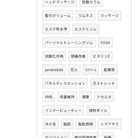
ヘッドマッサージ
炭酸セラム
髪のボリューム
ワムネス
マッサージ
エステ熊本市
エステとジム
パーソナルトレーニングジム
YOGA
抗酸化作用
頭痛改善
ビタミンE
janeiredale
花火
ｴｸｿｿｰﾑ
創業祭
パネルディスカッション
方ストレッチ
HMB
体重維持
健康
アカルカ
インナービューティー
植物オイル
冷え性
脂肪
脂肪燃焼
シマアザミ
ポリフェミン
腸内環境改善
転職