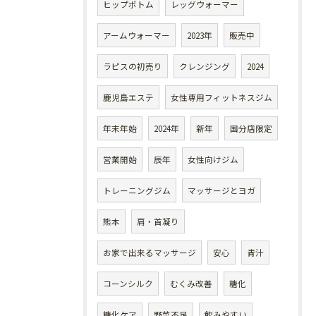
ヒップボトム
レッグウォーマー
アームウォーマー
2023年
販売中
ラピスの初売り
クレンジング
2024
鹿児島エステ
女性専用フィットネスジム
年末年始
2024年
新年
国分店限定
営業開始
辰年
女性向けジム
トレーニングジム
マッサージとヨガ
熊本
肩・首凝り
お家で出来るマッサージ
安心
青汁
コーンシルク
むくみ改善
糖化
糖化ケア
野菜不足
飲みやすい