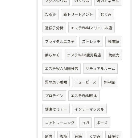
マグネシウム
カリウム
海のミネラル
たるみ
新トリートメント
むくみ
遺伝子分析
エステWAMマリエール店
ブライダルエステ
ストレッチ
股関節
柔らかく
エステWAM鹿児島店
免疫力
エステＷＡＭ国分店
リチュアルルーム
質の良い睡眠
ニューピース
熱中症
プロテイン
エステWAM熊本
健康セミナー
インナーマッスル
コアトレーニング
ヨガ
ポーズ
筋肉
腹筋
背筋
くすみ
日焼け