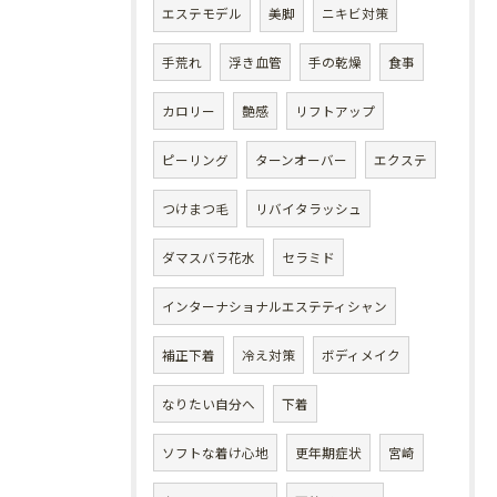
エステモデル
美脚
ニキビ対策
手荒れ
浮き血管
手の乾燥
食事
カロリー
艶感
リフトアップ
ピーリング
ターンオーバー
エクステ
つけまつ毛
リバイタラッシュ
ダマスバラ花水
セラミド
インターナショナルエステティシャン
補正下着
冷え対策
ボディメイク
なりたい自分へ
下着
ソフトな着け心地
更年期症状
宮崎