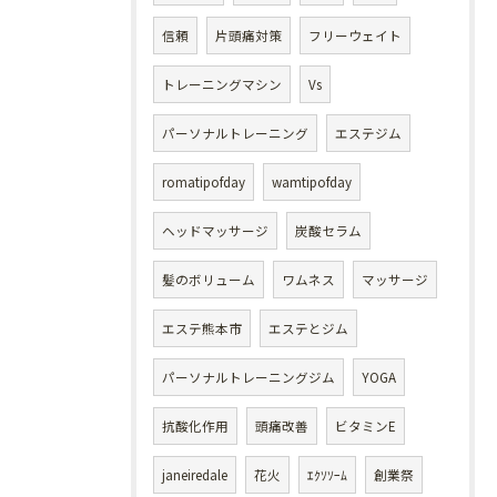
信頼
片頭痛対策
フリーウェイト
トレーニングマシン
Vs
パーソナルトレーニング
エステジム
romatipofday
wamtipofday
ヘッドマッサージ
炭酸セラム
髪のボリューム
ワムネス
マッサージ
エステ熊本市
エステとジム
パーソナルトレーニングジム
YOGA
抗酸化作用
頭痛改善
ビタミンE
janeiredale
花火
ｴｸｿｿｰﾑ
創業祭