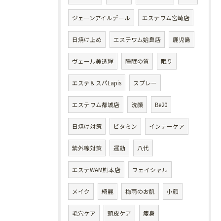
ジェーンアイルデール
エステワム宮崎店
日焼け止め
エステワム姶良店
鹿児島
ヴェール美透輝
睡眠の質
眠り
エステ＆スパLapis
スプレー
エステワム都城店
洗顔
Be20
日焼け対策
ビタミン
インナーケア
紫外線対策
運動
八代
エステWAM熊本店
フェイシャル
メイク
綺麗
梅雨のお肌
小顔
毛穴ケア
頭皮ケア
痩身