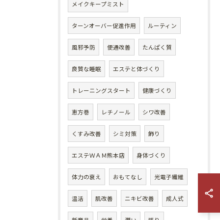
メイクキープミスト
ターンオーバー促進作用
ルーティン
風邪予防
便通改善
たんぱく質
良質な睡眠
エステと体づくり
トレーニングスタート
健康づくり
恵方巻
レチノール
シワ改善
くすみ改善
シミ対策
飾り
エステＷＡＭ熊本店
身体づくり
体力の衰え
おもてなし
光電子繊維
温活
肌改善
ニキビ改善
成人式