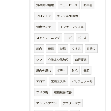
質の良い睡眠
ニューピース
熱中症
プロテイン
エステWAM熊本
健康セミナー
インナーマッスル
コアトレーニング
ヨガ
ポーズ
筋肉
腹筋
背筋
くすみ
日焼け
シワ
心地よい肌触り
血行促進
筋肉の疲れ
ボディ
脱毛
美顔
アロマ
宮崎エステ
ポリフェノール
ブドウ糖
眼精疲労改善
アントシアニン
アフターケア