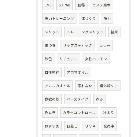
EMS
SIXPAD
便秘
エステ熊本
筋力トレーニング
体づくり
筋力
メリット
トレーニングメリット
結果
まつ育
リップスティック
カラー
秋色
リチュアル
女性ホルモン
自律神経
アロマオイル
アカルカオイル
眠れない
紫外線ケア
食欲の秋
ベースメイク
赤み
色ムラ
カラーコントロール
秋太り
おすすめ
日差し
ＵＶＡ
発売中