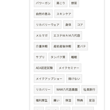
パワーガン
肩こり
野菜
自然の恵み
スキンケア
リカバリーウェア
身体
コア
メルマガ
エステＷＡＭ八代店
介護休暇
産前産後休暇
夏バテ
サプリ
タンパク質
睡眠
AEA認定試験
メイクセミナー
メイクアップショー
焼けない
リカバリー
WAM八代店農園
社員旅行
福利厚生
痛い
保湿
特典
足浴