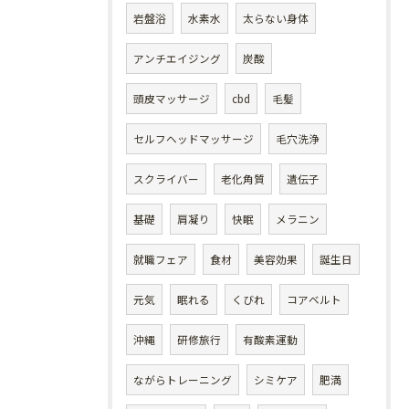
岩盤浴
水素水
太らない身体
アンチエイジング
炭酸
頭皮マッサージ
cbd
毛髪
セルフヘッドマッサージ
毛穴洗浄
スクライバー
老化角質
遺伝子
基礎
肩凝り
快眠
メラニン
就職フェア
食材
美容効果
誕生日
元気
眠れる
くびれ
コアベルト
沖縄
研修旅行
有酸素運動
ながらトレーニング
シミケア
肥満