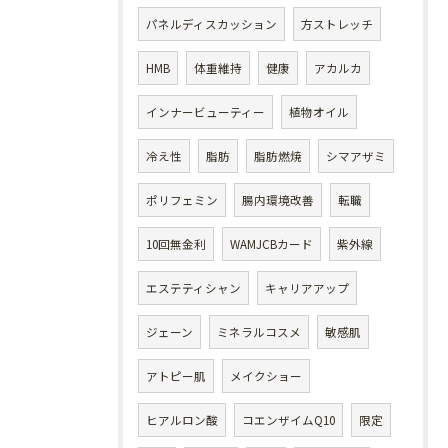
パネルディスカッション
方ストレッチ
HMB
体重維持
健康
アカルカ
インナービューティー
植物オイル
冷え性
脂肪
脂肪燃焼
シマアザミ
ポリフェミン
腸内環境改善
転職
10回無金利
WAMJCBカード
紫外線
エステティシャン
キャリアアップ
ジェーン
ミネラルコスメ
敏感肌
アトピー肌
メイクショー
ヒアルロン酸
コエンザイムQ10
限定