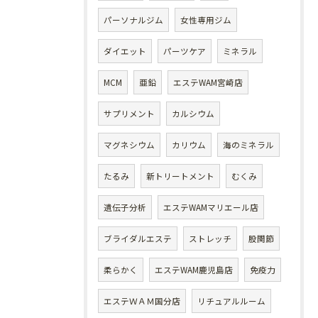
パーソナルジム
女性専用ジム
ダイエット
パーツケア
ミネラル
MCM
亜鉛
エステWAM宮崎店
サプリメント
カルシウム
マグネシウム
カリウム
海のミネラル
たるみ
新トリートメント
むくみ
遺伝子分析
エステWAMマリエール店
ブライダルエステ
ストレッチ
股関節
柔らかく
エステWAM鹿児島店
免疫力
エステＷＡＭ国分店
リチュアルルーム