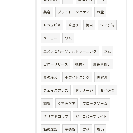
美容
ブライトニングケア
お盆
リジュビネ
若返り
美白
シミ予防
メニュー
ワム
エステとパーソナルトレーニング
ジム
ピローリリース
抵抗力
残暑見舞い
夏の冷え
ホワイトニング
美容液
フェイスプレス
ドレナージ
食べ過ぎ
調整
くすみケア
プロテアソーム
クリアドロップ
ジュニパーブライト
勤続年数
美透輝
資格
努力