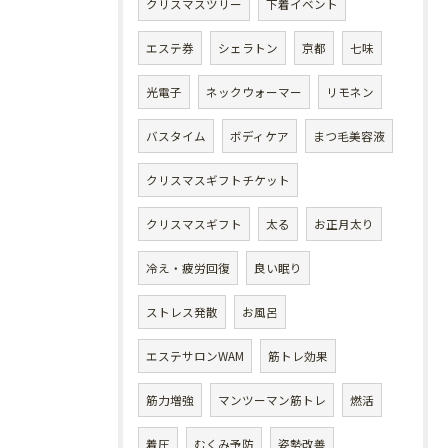
クリスマスツリー
下着イベント
エステ券
シェラトン
京都
七味
光電子
ネックウォーマー
リモネン
バスタイム
ボディケア
まつ毛美容液
クリスマスギフトチケット
クリスマスギフト
太る
お正月太り
冷え・疲労回復
良い眠り
ストレス発散
お風呂
エステサロンWAM
筋トレ効果
筋力増強
マンツーマン筋トレ
燃活
着圧
むくみ予防
姿勢改善