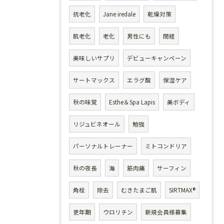
抗老化
Jane iredale
乾燥対策
肌老化
老化
男性にも
閉経
美味しいサプリ
デビューキャンペーン
サートマックス
エラグ酸
保湿ケア
秋の味覚
Esthe＆Spa Lapis
美ボディ
リジュビネオール
勉強
パーソナルトレーナー
ミトコンドリア
秋の夜長
海
筋肉痛
サーフィン
角栓
除去
むきたまご肌
SIRTMAX®
更年期
ウロリチン
新規会員様募集