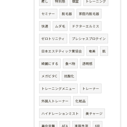
癒し
特別感
個室
トレーニング
セミナー
脱毛器
家庭内脱毛器
快適
ムダ毛
ドクターエルミス
ゼロトリニティ
プレシャスプロテイン
日本エステティック業協会
奄美
肌
綺麗にする
食べ物
透明感
メガビタC
抗酸化
トレーニングメニュー
トレーナー
外国人トレーナー
化粧品
ハイドレーションミスト
美チャージ
暑中見舞
AEA
進路予測
6号