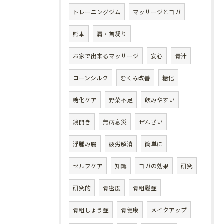
トレーニングジム
マッサージとヨガ
熊本
肩・首凝り
お家で出来るマッサージ
安心
青汁
コーンシルク
むくみ改善
糖化
糖化ケア
野菜不足
飲みやすい
鏡開き
無病息災
ぜんざい
浮腫み腸
疲労解消
簡単に
セルフケア
知識
ヨガの効果
研究
研究的
骨密度
骨粗鬆症
骨粗しょう症
骨健康
メイクアップ