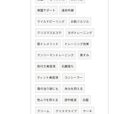
骨盤サポート
遠赤外線
マイルドピーリング
お肌ツルツル
クリスマスエステ
ヨガトレーニング
筋トレメリット
トレーニング効果
マンツーマントレーニング
黒ずみ
色付き美容液
石鹸落ち
ティント美容液
コンシーラー
傷の治り跡にも
赤みを抑える
色ムラを抑える
途中経過
白髪
クリーム
クリスマスイブ
ケーキ