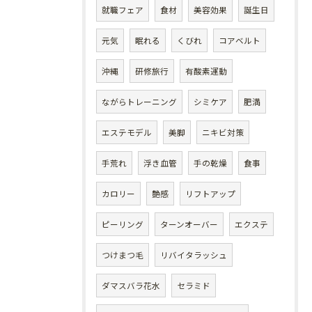
就職フェア
食材
美容効果
誕生日
元気
眠れる
くびれ
コアベルト
沖縄
研修旅行
有酸素運動
ながらトレーニング
シミケア
肥満
エステモデル
美脚
ニキビ対策
手荒れ
浮き血管
手の乾燥
食事
カロリー
艶感
リフトアップ
ピーリング
ターンオーバー
エクステ
つけまつ毛
リバイタラッシュ
ダマスバラ花水
セラミド