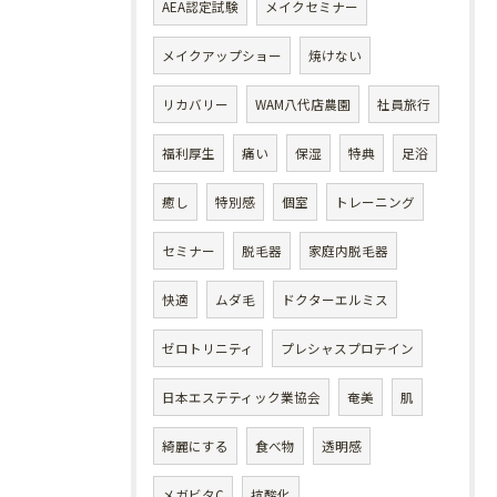
AEA認定試験
メイクセミナー
メイクアップショー
焼けない
リカバリー
WAM八代店農園
社員旅行
福利厚生
痛い
保湿
特典
足浴
癒し
特別感
個室
トレーニング
セミナー
脱毛器
家庭内脱毛器
快適
ムダ毛
ドクターエルミス
ゼロトリニティ
プレシャスプロテイン
日本エステティック業協会
奄美
肌
綺麗にする
食べ物
透明感
メガビタC
抗酸化