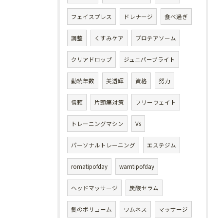
フェイスプレス
ドレナージ
食べ過ぎ
調整
くすみケア
プロテアソーム
クリアドロップ
ジュニパーブライト
勤続年数
美透輝
資格
努力
信頼
片頭痛対策
フリーウェイト
トレーニングマシン
Vs
パーソナルトレーニング
エステジム
romatipofday
wamtipofday
ヘッドマッサージ
炭酸セラム
髪のボリューム
ワムネス
マッサージ