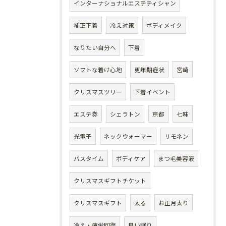
インターナショナルエステティシャン
補正下着
冷え対策
ボディメイク
なりたい自分へ
下着
ソフトな着け心地
更年期症状
宮崎
クリスマスツリー
下着イベント
エステ券
シェラトン
京都
七味
光電子
ネックウォーマー
リモネン
バスタイム
ボディケア
まつ毛美容液
クリスマスギフトチケット
クリスマスギフト
太る
お正月太り
冷え・疲労回復
良い眠り