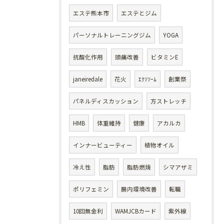
エステ熊本市
エステとジム
パーソナルトレーニングジム
YOGA
抗酸化作用
頭痛改善
ビタミンE
janeiredale
花火
ｴｸｿｿｰﾑ
創業祭
パネルディスカッション
方ストレッチ
HMB
体重維持
健康
アカルカ
インナービューティー
植物オイル
冷え性
脂肪
脂肪燃焼
シマアザミ
ポリフェミン
腸内環境改善
転職
10回無金利
WAMJCBカード
紫外線