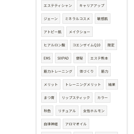
エステティシャン
キャリアアップ
ジェーン
ミネラルコスメ
敏感肌
アトピー肌
メイクショー
ヒアルロン酸
コエンザイムQ10
限定
EMS
SIXPAD
便秘
エステ熊本
筋力トレーニング
体づくり
筋力
メリット
トレーニングメリット
結果
まつ育
リップスティック
カラー
秋色
リチュアル
女性ホルモン
自律神経
アロマオイル