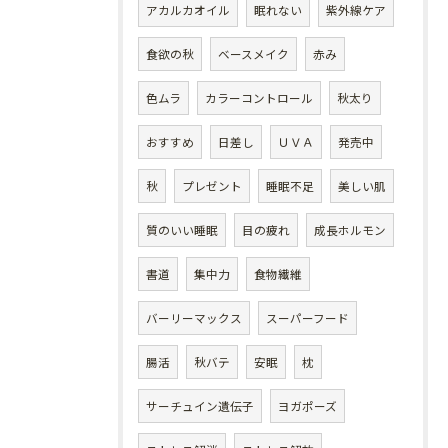
アカルカオイル
眠れない
紫外線ケア
食欲の秋
ベースメイク
赤み
色ムラ
カラーコントロール
秋太り
おすすめ
日差し
ＵＶＡ
発売中
秋
プレゼント
睡眠不足
美しい肌
質のいい睡眠
目の疲れ
成長ホルモン
書道
集中力
食物繊維
バーリーマックス
スーパーフード
腸活
秋バテ
安眠
枕
サーチュイン遺伝子
ヨガポーズ