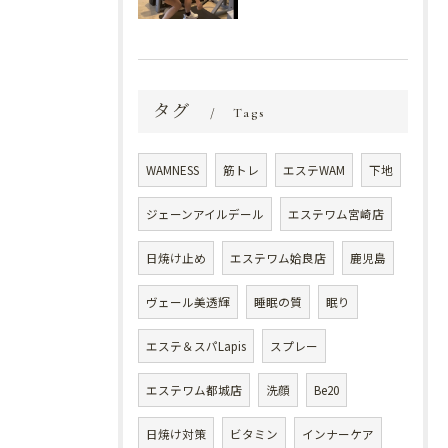
タグ
Tags
WAMNESS
筋トレ
エステWAM
下地
ジェーンアイルデール
エステワム宮崎店
日焼け止め
エステワム姶良店
鹿児島
ヴェール美透輝
睡眠の質
眠り
エステ＆スパLapis
スプレー
エステワム都城店
洗顔
Be20
日焼け対策
ビタミン
インナーケア