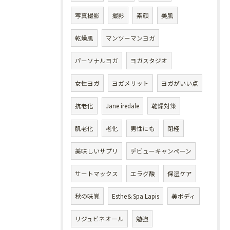
写真撮影
撮影
素顔
美肌
乾燥肌
マンツーマンヨガ
パーソナルヨガ
ヨガスタジオ
女性ヨガ
ヨガメリット
ヨガがいい点
抗老化
Jane iredale
乾燥対策
肌老化
老化
男性にも
閉経
美味しいサプリ
デビューキャンペーン
サートマックス
エラグ酸
保湿ケア
秋の味覚
Esthe＆Spa Lapis
美ボディ
リジュビネオール
勉強