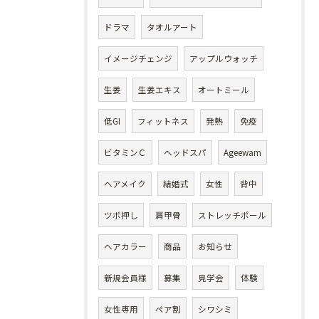
ドラマ
タオルアート
イメージチェンジ
アップルウォッチ
生姜
生姜エキス
オートミール
低GI
フィットネス
発熱
免疫
ビタミンＣ
ヘッドスパ
Ageewam
ヘアメイク
結婚式
女性
背中
ツボ押し
肩甲骨
ストレッチポール
ヘアカラー
商品
お知らせ
新規会員様
募集
見学会
体験
女性専用
ペア割
シワシミ