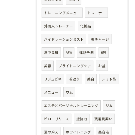
トレーニングメニュー
トレーナー
外国人トレーナー
化粧品
ハイドレーションミスト
美チャージ
暑中見舞
AEA
進路予測
6号
美容
ブライトニングケア
お盆
リジュビネ
若返り
美白
シミ予防
メニュー
ワム
エステとパーソナルトレーニング
ジム
ピローリリース
抵抗力
残暑見舞い
夏の冷え
ホワイトニング
美容液