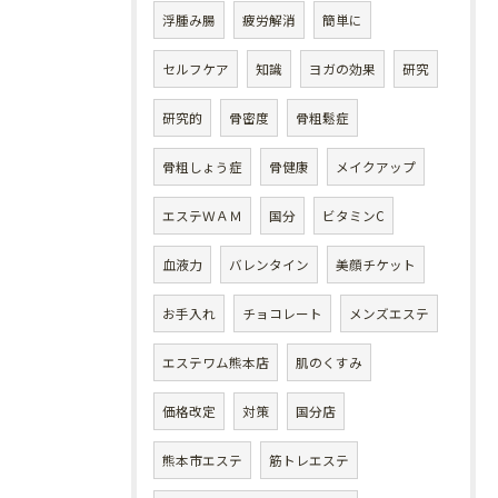
浮腫み腸
疲労解消
簡単に
セルフケア
知識
ヨガの効果
研究
研究的
骨密度
骨粗鬆症
骨粗しょう症
骨健康
メイクアップ
エステＷＡＭ
国分
ビタミンC
血液力
バレンタイン
美顔チケット
お手入れ
チョコレート
メンズエステ
エステワム熊本店
肌のくすみ
価格改定
対策
国分店
熊本市エステ
筋トレエステ