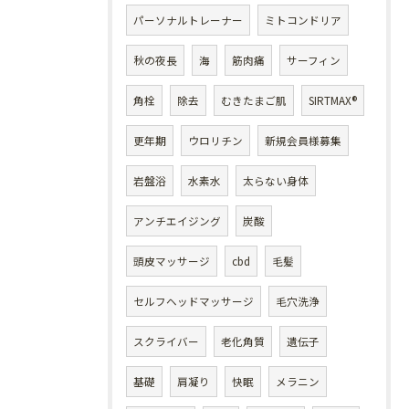
パーソナルトレーナー
ミトコンドリア
秋の夜長
海
筋肉痛
サーフィン
角栓
除去
むきたまご肌
SIRTMAX®
更年期
ウロリチン
新規会員様募集
岩盤浴
水素水
太らない身体
アンチエイジング
炭酸
頭皮マッサージ
cbd
毛髪
セルフヘッドマッサージ
毛穴洗浄
スクライバー
老化角質
遺伝子
基礎
肩凝り
快眠
メラニン