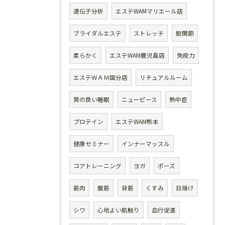
遺伝子分析
エステWAMマリエール店
ブライダルエステ
ストレッチ
股関節
柔らかく
エステWAM鹿児島店
免疫力
エステＷＡＭ国分店
リチュアルルーム
質の良い睡眠
ニューピース
熱中症
プロテイン
エステWAM熊本
健康セミナー
インナーマッスル
コアトレーニング
ヨガ
ポーズ
筋肉
腹筋
背筋
くすみ
日焼け
シワ
心地よい肌触り
血行促進