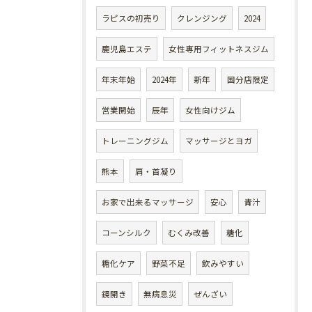
ラピスの初売り
クレンジング
2024
鹿児島エステ
女性専用フィットネスジム
年末年始
2024年
新年
国分店限定
営業開始
辰年
女性向けジム
トレーニングジム
マッサージとヨガ
熊本
肩・首凝り
お家で出来るマッサージ
安心
青汁
コーンシルク
むくみ改善
糖化
糖化ケア
野菜不足
飲みやすい
鏡開き
無病息災
ぜんざい