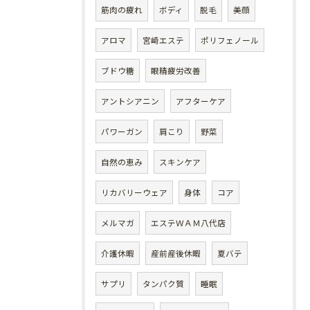
筋肉の疲れ
ボディ
脱毛
美顔
アロマ
宮崎エステ
ポリフェノール
ブドウ糖
眼精疲労改善
アントシアニン
アフターケア
パワーガン
肩こり
野菜
自然の恵み
スキンケア
リカバリーウェア
身体
コア
メルマガ
エステＷＡＭ八代店
介護休暇
産前産後休暇
夏バテ
サプリ
タンパク質
睡眠