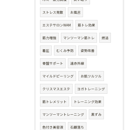
ストレス発散
お風呂
エステサロンWAM
筋トレ効果
筋力増強
マンツーマン筋トレ
燃活
着圧
むくみ予防
姿勢改善
骨盤サポート
遠赤外線
マイルドピーリング
お肌ツルツル
クリスマスエステ
ヨガトレーニング
筋トレメリット
トレーニング効果
マンツーマントレーニング
黒ずみ
色付き美容液
石鹸落ち