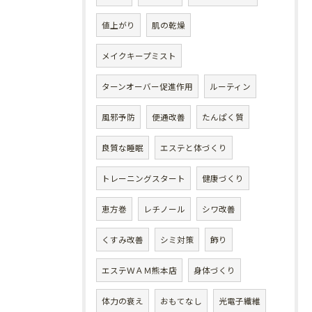
値上がり
肌の乾燥
メイクキープミスト
ターンオーバー促進作用
ルーティン
風邪予防
便通改善
たんぱく質
良質な睡眠
エステと体づくり
トレーニングスタート
健康づくり
恵方巻
レチノール
シワ改善
くすみ改善
シミ対策
飾り
エステＷＡＭ熊本店
身体づくり
体力の衰え
おもてなし
光電子繊維