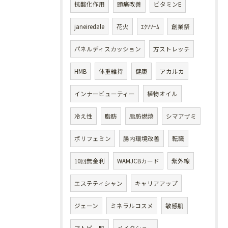
抗酸化作用
頭痛改善
ビタミンE
janeiredale
花火
ｴｸｿｿｰﾑ
創業祭
パネルディスカッション
方ストレッチ
HMB
体重維持
健康
アカルカ
インナービューティー
植物オイル
冷え性
脂肪
脂肪燃焼
シマアザミ
ポリフェミン
腸内環境改善
転職
10回無金利
WAMJCBカード
紫外線
エステティシャン
キャリアアップ
ジェーン
ミネラルコスメ
敏感肌