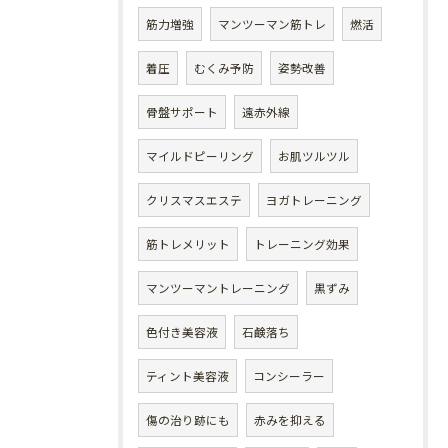
筋力増強
マンツーマン筋トレ
燃活
着圧
むくみ予防
姿勢改善
骨盤サポート
遠赤外線
マイルドピーリング
お肌ツルツル
クリスマスエステ
ヨガトレーニング
筋トレメリット
トレーニング効果
マンツーマントレーニング
黒ずみ
色付き美容液
石鹸落ち
ティント美容液
コンシーラー
傷の治り跡にも
赤みを抑える