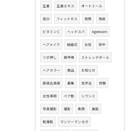
生姜
生姜エキス
オートミール
低GI
フィットネス
発熱
免疫
ビタミンＣ
ヘッドスパ
Ageewam
ヘアメイク
結婚式
女性
背中
ツボ押し
肩甲骨
ストレッチポール
ヘアカラー
商品
お知らせ
新規会員様
募集
見学会
体験
女性専用
ペア割
シワシミ
写真撮影
撮影
素顔
美肌
乾燥肌
マンツーマンヨガ