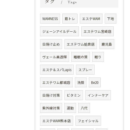
タグ
Tags
WAMNESS
筋トレ
エステWAM
下地
ジェーンアイルデール
エステワム宮崎店
日焼け止め
エステワム姶良店
鹿児島
ヴェール美透輝
睡眠の質
眠り
エステ＆スパLapis
スプレー
エステワム都城店
洗顔
Be20
日焼け対策
ビタミン
インナーケア
紫外線対策
運動
八代
エステWAM熊本店
フェイシャル