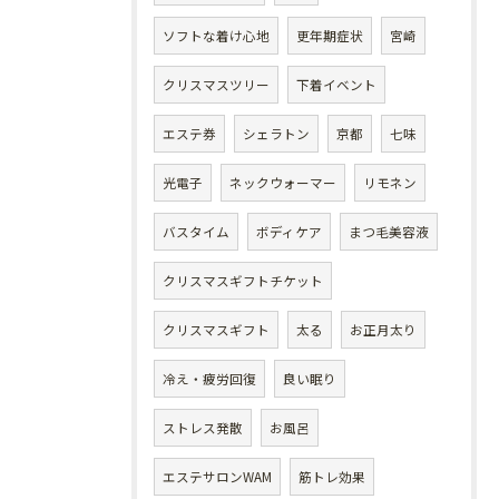
ソフトな着け心地
更年期症状
宮崎
クリスマスツリー
下着イベント
エステ券
シェラトン
京都
七味
光電子
ネックウォーマー
リモネン
バスタイム
ボディケア
まつ毛美容液
クリスマスギフトチケット
クリスマスギフト
太る
お正月太り
冷え・疲労回復
良い眠り
ストレス発散
お風呂
エステサロンWAM
筋トレ効果