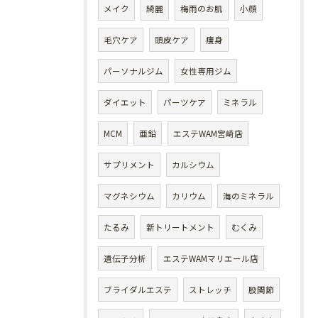
メイク
綺麗
梅雨のお肌
小顔
毛穴ケア
頭皮ケア
痩身
パーソナルジム
女性専用ジム
ダイエット
パーツケア
ミネラル
MCM
亜鉛
エステWAM宮崎店
サプリメント
カルシウム
マグネシウム
カリウム
海のミネラル
たるみ
新トリートメント
むくみ
遺伝子分析
エステWAMマリエール店
ブライダルエステ
ストレッチ
股関節