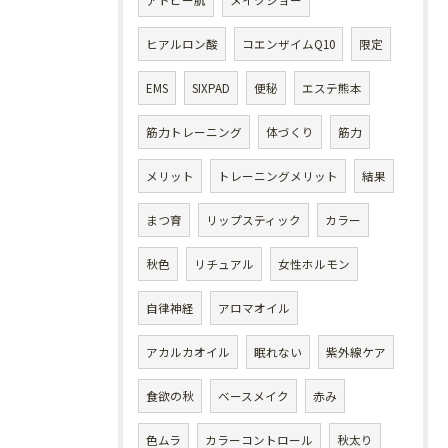
アトピー肌
メイクショー
ヒアルロン酸
コエンザイムQ10
限定
EMS
SIXPAD
便秘
エステ熊本
筋力トレーニング
体づくり
筋力
メリット
トレーニングメリット
結果
まつ育
リップスティック
カラー
秋色
リチュアル
女性ホルモン
自律神経
アロマオイル
アカルカオイル
眠れない
紫外線ケア
食欲の秋
ベースメイク
赤み
色ムラ
カラーコントロール
秋太り