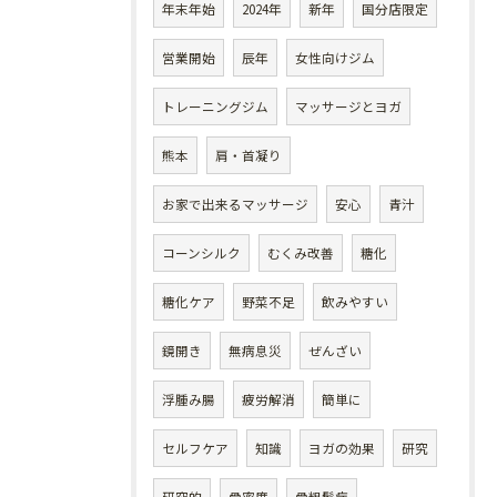
年末年始
2024年
新年
国分店限定
営業開始
辰年
女性向けジム
トレーニングジム
マッサージとヨガ
熊本
肩・首凝り
お家で出来るマッサージ
安心
青汁
コーンシルク
むくみ改善
糖化
糖化ケア
野菜不足
飲みやすい
鏡開き
無病息災
ぜんざい
浮腫み腸
疲労解消
簡単に
セルフケア
知識
ヨガの効果
研究