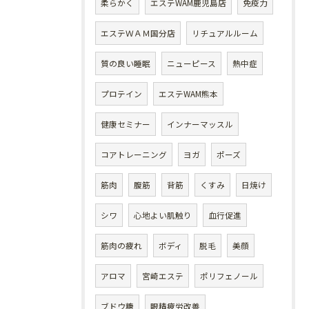
柔らかく
エステWAM鹿児島店
免疫力
エステＷＡＭ国分店
リチュアルルーム
質の良い睡眠
ニューピース
熱中症
プロテイン
エステWAM熊本
健康セミナー
インナーマッスル
コアトレーニング
ヨガ
ポーズ
筋肉
腹筋
背筋
くすみ
日焼け
シワ
心地よい肌触り
血行促進
筋肉の疲れ
ボディ
脱毛
美顔
アロマ
宮崎エステ
ポリフェノール
ブドウ糖
眼精疲労改善