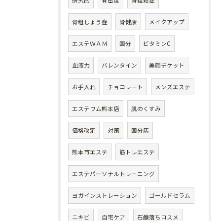
研究的
骨密度
骨粗鬆症
骨粗しょう症
骨健康
メイクアップ
エステＷＡＭ
国分
ビタミンC
血液力
バレンタイン
美顔チケット
お手入れ
チョコレート
メンズエステ
エステワム熊本店
肌のくすみ
価格改定
対策
国分店
熊本市エステ
筋トレエステ
エステパーソナルトレーニング
ヨガインストレーション
ゴールドセラム
ニキビ
自宅ケア
石鹸落ちコスメ