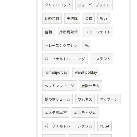
クリアドロップ
ジュニパーブライト
勤続年数
美透輝
資格
努力
信頼
片頭痛対策
フリーウェイト
トレーニングマシン
Vs
パーソナルトレーニング
エステジム
romatipofday
wamtipofday
ヘッドマッサージ
炭酸セラム
髪のボリューム
ワムネス
マッサージ
エステ熊本市
エステとジム
パーソナルトレーニングジム
YOGA