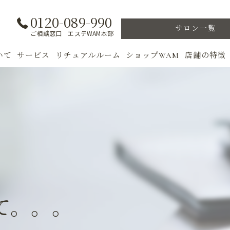
0120-089-990
サロン一覧
ご相談窓口 エステWAM本部
いて
サービス
リチュアルルーム
ショップWAM
店舗の特徴
ト
初めての方へ
季節のトリートメント
美肌
フェイシャル
ウェルカムバック
乾燥肌
対策
ボディ
VIP ROOM
ニキビ
＆キャンペーン
美肌脱毛
スキンケア
ブライダル
トレーニン
て。。。
女性専用フィットネス