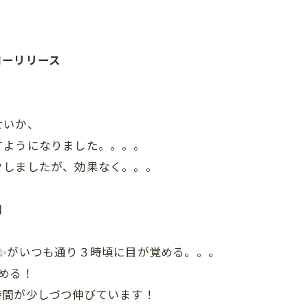
ローリリース
せいか、
すようになりました。。。。
々しましたが、効果なく。。。
間
✨がいつも通り３時頃に目が覚める。。。
める！
時間が少しづつ伸びています！