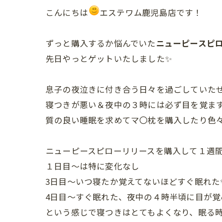
こんにちは
エステワム鹿児島店です！
ずっと購入するか悩んでいた
ニューピースピ
先日やっとゲットいたしました✨
息子の夜泣きに付き合う日々を過ごしていた
寝つきが悪い＆夜中の３時には必ず目を覚ま
質の良い睡眠を求めてマ〇枕を購入したり色
ニューピースピローリリースを購入して１週
１日目～は特に変化なし
3日目～いつ寝たか覚えてないほどすぐ眠れた
4日目～すぐ眠れた、夜中の４時半頃に目が覚
という感じで寝つきはとてもよくなり、眠る