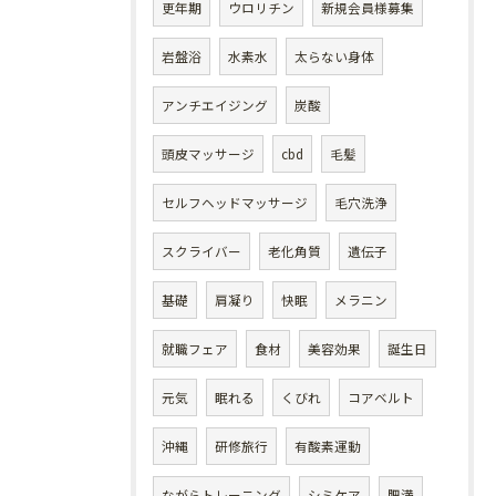
更年期
ウロリチン
新規会員様募集
岩盤浴
水素水
太らない身体
アンチエイジング
炭酸
頭皮マッサージ
cbd
毛髪
セルフヘッドマッサージ
毛穴洗浄
スクライバー
老化角質
遺伝子
基礎
肩凝り
快眠
メラニン
就職フェア
食材
美容効果
誕生日
元気
眠れる
くびれ
コアベルト
沖縄
研修旅行
有酸素運動
ながらトレーニング
シミケア
肥満