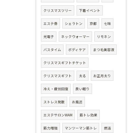
クリスマスツリー
下着イベント
エステ券
シェラトン
京都
七味
光電子
ネックウォーマー
リモネン
バスタイム
ボディケア
まつ毛美容液
クリスマスギフトチケット
クリスマスギフト
太る
お正月太り
冷え・疲労回復
良い眠り
ストレス発散
お風呂
エステサロンWAM
筋トレ効果
筋力増強
マンツーマン筋トレ
燃活