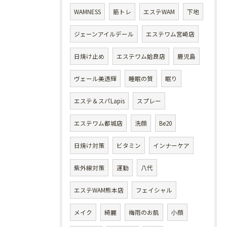
WAMNESS
筋トレ
エステWAM
下地
ジェーンアイルデール
エステワム宮崎店
日焼け止め
エステワム姶良店
鹿児島
ヴェール美透輝
睡眠の質
眠り
エステ＆スパLapis
スプレー
エステワム都城店
洗顔
Be20
日焼け対策
ビタミン
インナーケア
紫外線対策
運動
八代
エステWAM熊本店
フェイシャル
メイク
綺麗
梅雨のお肌
小顔