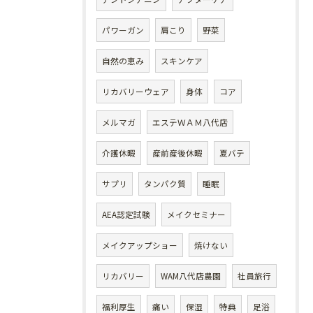
パワーガン
肩こり
野菜
自然の恵み
スキンケア
リカバリーウェア
身体
コア
メルマガ
エステＷＡＭ八代店
介護休暇
産前産後休暇
夏バテ
サプリ
タンパク質
睡眠
AEA認定試験
メイクセミナー
メイクアップショー
焼けない
リカバリー
WAM八代店農園
社員旅行
福利厚生
痛い
保湿
特典
足浴