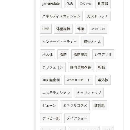
janeiredale
花火
ｴｸｿｿｰﾑ
創業祭
パネルディスカッション
方ストレッチ
HMB
体重維持
健康
アカルカ
インナービューティー
植物オイル
冷え性
脂肪
脂肪燃焼
シマアザミ
ポリフェミン
腸内環境改善
転職
10回無金利
WAMJCBカード
紫外線
エステティシャン
キャリアアップ
ジェーン
ミネラルコスメ
敏感肌
アトピー肌
メイクショー