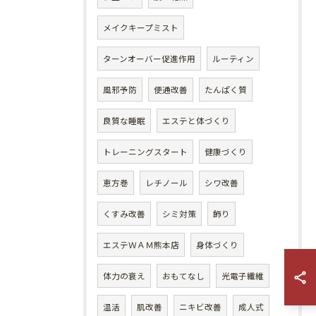
メイクキープミスト
ターンオーバー促進作用
ルーティン
風邪予防
便通改善
たんぱく質
良質な睡眠
エステと体づくり
トレーニングスタート
健康づくり
恵方巻
レチノール
シワ改善
くすみ改善
シミ対策
飾り
エステＷＡＭ熊本店
身体づくり
体力の衰え
おもてなし
光電子繊維
温活
肌改善
ニキビ改善
成人式