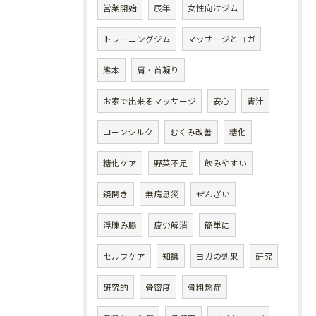
営業開始
辰年
女性向けジム
トレーニングジム
マッサージとヨガ
熊本
肩・首凝り
お家で出来るマッサージ
安心
青汁
コーンシルク
むくみ改善
糖化
糖化ケア
野菜不足
飲みやすい
鏡開き
無病息災
ぜんざい
浮腫み腸
疲労解消
簡単に
セルフケア
知識
ヨガの効果
研究
研究的
骨密度
骨粗鬆症