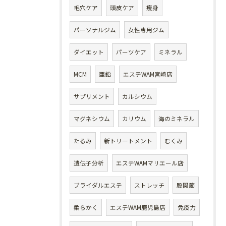
毛穴ケア
頭皮ケア
痩身
パーソナルジム
女性専用ジム
ダイエット
パーツケア
ミネラル
MCM
亜鉛
エステWAM宮崎店
サプリメント
カルシウム
マグネシウム
カリウム
海のミネラル
たるみ
新トリートメント
むくみ
遺伝子分析
エステWAMマリエール店
ブライダルエステ
ストレッチ
股関節
柔らかく
エステWAM鹿児島店
免疫力