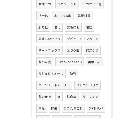
女性ヨガ
ヨガメリット
ヨガがいい点
抗老化
Jane iredale
乾燥対策
肌老化
老化
男性にも
閉経
美味しいサプリ
デビューキャンペーン
サートマックス
エラグ酸
保湿ケア
秋の味覚
Esthe＆Spa Lapis
美ボディ
リジュビネオール
勉強
パーソナルトレーナー
ミトコンドリア
秋の夜長
海
筋肉痛
サーフィン
角栓
除去
むきたまご肌
SIRTMAX®