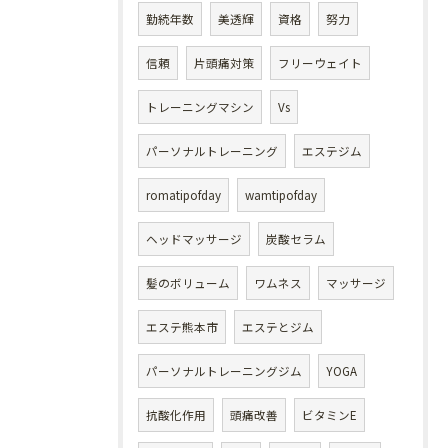
勤続年数
美透輝
資格
努力
信頼
片頭痛対策
フリーウェイト
トレーニングマシン
Vs
パーソナルトレーニング
エステジム
romatipofday
wamtipofday
ヘッドマッサージ
炭酸セラム
髪のボリューム
ワムネス
マッサージ
エステ熊本市
エステとジム
パーソナルトレーニングジム
YOGA
抗酸化作用
頭痛改善
ビタミンE