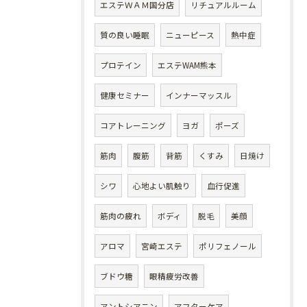
エステＷＡＭ国分店
リチュアルルーム
質の良い睡眠
ニューピース
熱中症
プロテイン
エステWAM熊本
健康セミナー
インナーマッスル
コアトレーニング
ヨガ
ポーズ
筋肉
腹筋
背筋
くすみ
日焼け
シワ
心地よい肌触り
血行促進
筋肉の疲れ
ボディ
脱毛
美顔
アロマ
宮崎エステ
ポリフェノール
ブドウ糖
眼精疲労改善
アントシアニン
アフターケア