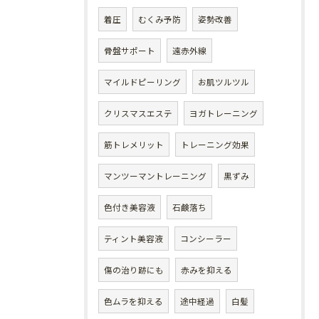
着圧
むくみ予防
姿勢改善
骨盤サポート
遠赤外線
マイルドピーリング
お肌ツルツル
クリスマスエステ
ヨガトレーニング
筋トレメリット
トレーニング効果
マンツーマントレーニング
黒ずみ
色付き美容液
石鹸落ち
ティント美容液
コンシーラー
傷の治り跡にも
赤みを抑える
色ムラを抑える
途中経過
白髪