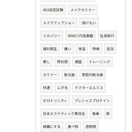
AEA認定試験
メイクセミナー
メイクアップショー
焼けない
リカバリー
WAM八代店農園
社員旅行
福利厚生
痛い
保湿
特典
足浴
癒し
特別感
個室
トレーニング
セミナー
脱毛器
家庭内脱毛器
快適
ムダ毛
ドクターエルミス
ゼロトリニティ
プレシャスプロテイン
日本エステティック業協会
奄美
肌
綺麗にする
食べ物
透明感