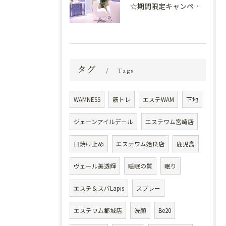
☆期間限定キャンペーン開催中☆
タグ
Tags
WAMNESS
筋トレ
エステWAM
下地
ジェーンアイルデール
エステワム宮崎店
日焼け止め
エステワム姶良店
鹿児島
ヴェール美透輝
睡眠の質
眠り
エステ＆スパLapis
スプレー
エステワム都城店
洗顔
Be20