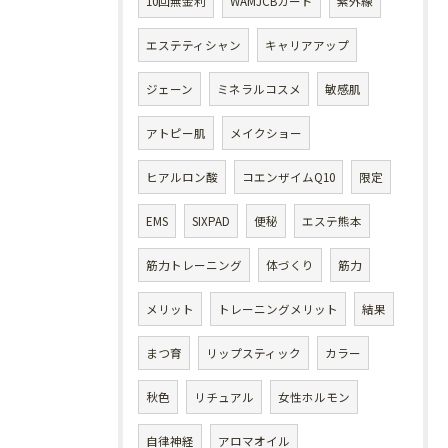
10回無金利
WAMJCBカード
紫外線
エステティシャン
キャリアアップ
ジェーン
ミネラルコスメ
敏感肌
アトピー肌
メイクショー
ヒアルロン酸
コエンザイムQ10
限定
EMS
SIXPAD
便秘
エステ熊本
筋力トレーニング
体づくり
筋力
メリット
トレーニングメリット
結果
まつ育
リップスティック
カラー
秋色
リチュアル
女性ホルモン
自律神経
アロマオイル