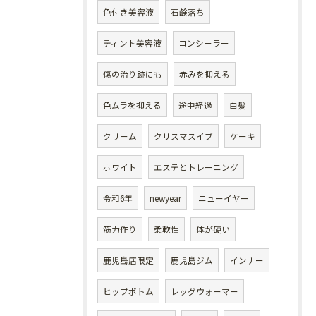
色付き美容液
石鹸落ち
ティント美容液
コンシーラー
傷の治り跡にも
赤みを抑える
色ムラを抑える
途中経過
白髪
クリーム
クリスマスイブ
ケーキ
ホワイト
エステとトレーニング
令和6年
newyear
ニューイヤー
筋力作り
柔軟性
体が硬い
鹿児島店限定
鹿児島ジム
インナー
ヒップボトム
レッグウォーマー