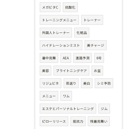
メガビタC
抗酸化
トレーニングメニュー
トレーナー
外国人トレーナー
化粧品
ハイドレーションミスト
美チャージ
暑中見舞
AEA
進路予測
6号
美容
ブライトニングケア
お盆
リジュビネ
若返り
美白
シミ予防
メニュー
ワム
エステとパーソナルトレーニング
ジム
ピローリリース
抵抗力
残暑見舞い