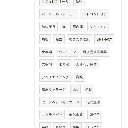
リジュビネオール
勉強
パーソナルトレーナー
ミトコンドリア
秋の夜長
海
筋肉痛
サーフィン
角栓
除去
むきたまご肌
SIRTMAX®
更年期
ウロリチン
新規会員様募集
岩盤浴
水素水
太らない身体
アンチエイジング
炭酸
頭皮マッサージ
cbd
毛髪
セルフヘッドマッサージ
毛穴洗浄
スクライバー
老化角質
遺伝子
基礎
肩凝り
快眠
メラニン