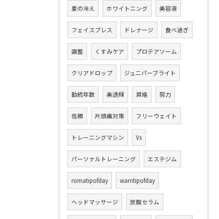
夏の冷え
ホワイトニング
美容液
フェイスプレス
ドレナージ
食べ過ぎ
調整
くすみケア
プロテアソーム
クリアドロップ
ジュニパーブライト
勤続年数
美透輝
資格
努力
信頼
片頭痛対策
フリーウェイト
トレーニングマシン
Vs
パーソナルトレーニング
エステジム
romatipofday
wamtipofday
ヘッドマッサージ
炭酸セラム