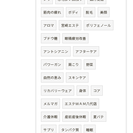
筋肉の疲れ
ボディ
脱毛
美顔
アロマ
宮崎エステ
ポリフェノール
ブドウ糖
眼精疲労改善
アントシアニン
アフターケア
パワーガン
肩こり
野菜
自然の恵み
スキンケア
リカバリーウェア
身体
コア
メルマガ
エステＷＡＭ八代店
介護休暇
産前産後休暇
夏バテ
サプリ
タンパク質
睡眠