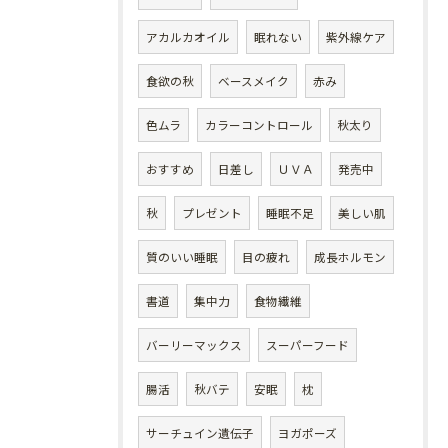
アカルカオイル
眠れない
紫外線ケア
食欲の秋
ベースメイク
赤み
色ムラ
カラーコントロール
秋太り
おすすめ
日差し
ＵＶＡ
発売中
秋
プレゼント
睡眠不足
美しい肌
質のいい睡眠
目の疲れ
成長ホルモン
書道
集中力
食物繊維
バーリーマックス
スーパーフード
腸活
秋バテ
安眠
枕
サーチュイン遺伝子
ヨガポーズ