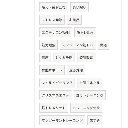
冷え・疲労回復
良い眠り
ストレス発散
お風呂
エステサロンWAM
筋トレ効果
筋力増強
マンツーマン筋トレ
燃活
着圧
むくみ予防
姿勢改善
骨盤サポート
遠赤外線
マイルドピーリング
お肌ツルツル
クリスマスエステ
ヨガトレーニング
筋トレメリット
トレーニング効果
マンツーマントレーニング
黒ずみ