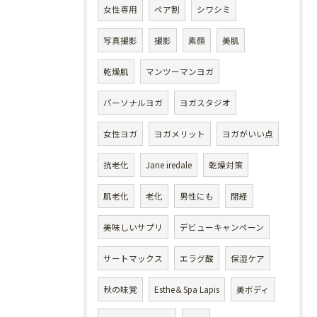
女性専用
ペア割
シワシミ
写真撮影
撮影
素顔
美肌
乾燥肌
マンツーマンヨガ
パーソナルヨガ
ヨガスタジオ
女性ヨガ
ヨガメリット
ヨガがいい点
抗老化
Jane iredale
乾燥対策
肌老化
老化
男性にも
閉経
美味しいサプリ
デビューキャンペーン
サートマックス
エラグ酸
保湿ケア
秋の味覚
Esthe＆Spa Lapis
美ボディ