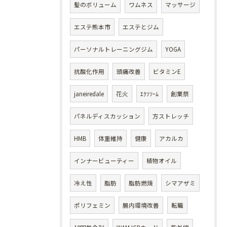
髪のボリューム
ワムネス
マッサージ
エステ熊本市
エステとジム
パーソナルトレーニングジム
YOGA
抗酸化作用
頭痛改善
ビタミンE
janeiredale
花火
ｴｸｿｿｰﾑ
創業祭
パネルディスカッション
方ストレッチ
HMB
体重維持
健康
アカルカ
インナービューティー
植物オイル
冷え性
脂肪
脂肪燃焼
シマアザミ
ポリフェミン
腸内環境改善
転職