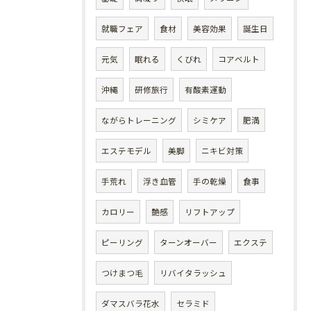
就職フェア
食材
美容効果
誕生日
元気
眠れる
くびれ
コアベルト
沖縄
研修旅行
有酸素運動
ながらトレーニング
シミケア
肥満
エステモデル
美脚
ニキビ対策
手荒れ
浮き血管
手の乾燥
食事
カロリー
艶感
リフトアップ
ピーリング
ターンオーバー
エクステ
つけまつ毛
リバイタラッシュ
ダマスバラ花水
セラミド