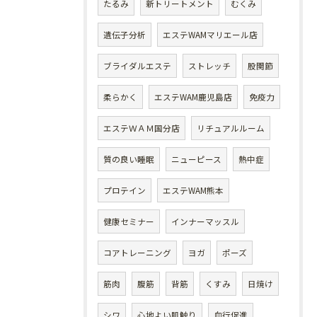
たるみ
新トリートメント
むくみ
遺伝子分析
エステWAMマリエール店
ブライダルエステ
ストレッチ
股関節
柔らかく
エステWAM鹿児島店
免疫力
エステＷＡＭ国分店
リチュアルルーム
質の良い睡眠
ニューピース
熱中症
プロテイン
エステWAM熊本
健康セミナー
インナーマッスル
コアトレーニング
ヨガ
ポーズ
筋肉
腹筋
背筋
くすみ
日焼け
シワ
心地よい肌触り
血行促進