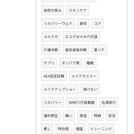
自然の恵み
スキンケア
リカバリーウェア
身体
コア
メルマガ
エステＷＡＭ八代店
介護休暇
産前産後休暇
夏バテ
サプリ
タンパク質
睡眠
AEA認定試験
メイクセミナー
メイクアップショー
焼けない
リカバリー
WAM八代店農園
社員旅行
福利厚生
痛い
保湿
特典
足浴
癒し
特別感
個室
トレーニング