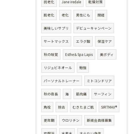
抗老化
Jane iredale
乾燥対策
肌老化
老化
男性にも
閉経
美味しいサプリ
デビューキャンペーン
サートマックス
エラグ酸
保湿ケア
秋の味覚
Esthe＆Spa Lapis
美ボディ
リジュビネオール
勉強
パーソナルトレーナー
ミトコンドリア
秋の夜長
海
筋肉痛
サーフィン
角栓
除去
むきたまご肌
SIRTMAX®
更年期
ウロリチン
新規会員様募集
岩盤浴
水素水
太らない身体