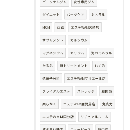
パーソナルジム
女性専用ジム
ダイエット
パーツケア
ミネラル
MCM
亜鉛
エステWAM宮崎店
サプリメント
カルシウム
マグネシウム
カリウム
海のミネラル
たるみ
新トリートメント
むくみ
遺伝子分析
エステWAMマリエール店
ブライダルエステ
ストレッチ
股関節
柔らかく
エステWAM鹿児島店
免疫力
エステＷＡＭ国分店
リチュアルルーム
質の良い睡眠
ニューピース
熱中症