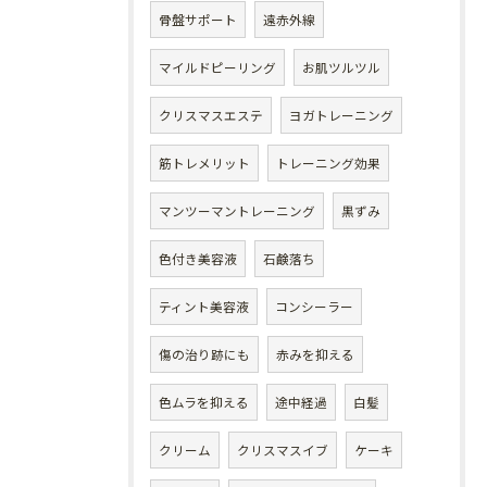
骨盤サポート
遠赤外線
マイルドピーリング
お肌ツルツル
クリスマスエステ
ヨガトレーニング
筋トレメリット
トレーニング効果
マンツーマントレーニング
黒ずみ
色付き美容液
石鹸落ち
ティント美容液
コンシーラー
傷の治り跡にも
赤みを抑える
色ムラを抑える
途中経過
白髪
クリーム
クリスマスイブ
ケーキ