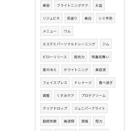
美容
ブライトニングケア
お盆
リジュビネ
若返り
美白
シミ予防
メニュー
ワム
エステとパーソナルトレーニング
ジム
ピローリリース
抵抗力
残暑見舞い
夏の冷え
ホワイトニング
美容液
フェイスプレス
ドレナージ
食べ過ぎ
調整
くすみケア
プロテアソーム
クリアドロップ
ジュニパーブライト
勤続年数
美透輝
資格
努力