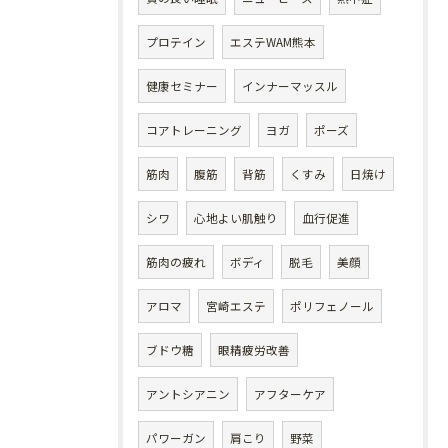
プロテイン
エステWAM熊本
健康セミナー
インナーマッスル
コアトレーニング
ヨガ
ポーズ
筋肉
腹筋
背筋
くすみ
日焼け
シワ
心地よい肌触り
血行促進
筋肉の疲れ
ボディ
脱毛
美顔
アロマ
宮崎エステ
ポリフェノール
ブドウ糖
眼精疲労改善
アントシアニン
アフターケア
パワーガン
肩こり
野菜