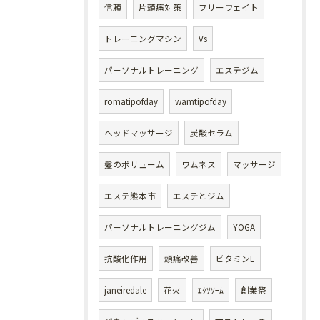
信頼
片頭痛対策
フリーウェイト
トレーニングマシン
Vs
パーソナルトレーニング
エステジム
romatipofday
wamtipofday
ヘッドマッサージ
炭酸セラム
髪のボリューム
ワムネス
マッサージ
エステ熊本市
エステとジム
パーソナルトレーニングジム
YOGA
抗酸化作用
頭痛改善
ビタミンE
janeiredale
花火
ｴｸｿｿｰﾑ
創業祭