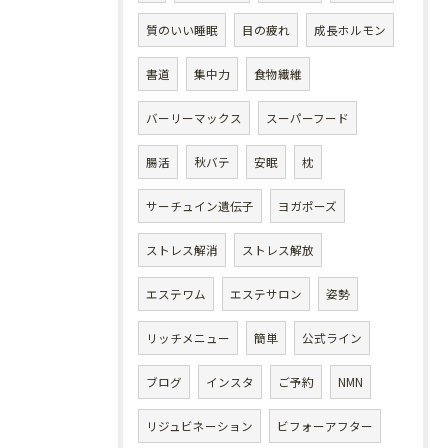
質のいい睡眠
目の疲れ
成長ホルモン
書道
集中力
食物繊維
バーリーマックス
スーパーフード
腸活
秋バテ
安眠
枕
サーチュイン遺伝子
ヨガポーズ
ストレス解消
ストレス解放
エステワム
エステサロン
姿勢
リッチメニュー
簡単
公式ライン
ブログ
インスタ
ご予約
NMN
リジュビネーション
ビフォーアフター