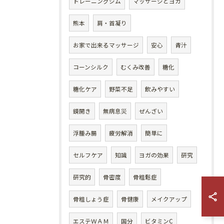
トレーニングジム
マッサージとヨガ
熊本
肩・首凝り
お家で出来るマッサージ
安心
青汁
コーンシルク
むくみ改善
糖化
糖化ケア
野菜不足
飲みやすい
鏡開き
無病息災
ぜんざい
浮腫み腸
疲労解消
簡単に
セルフケア
知識
ヨガの効果
研究
研究的
骨密度
骨粗鬆症
骨粗しょう症
骨健康
メイクアップ
エステＷＡＭ
国分
ビタミンC