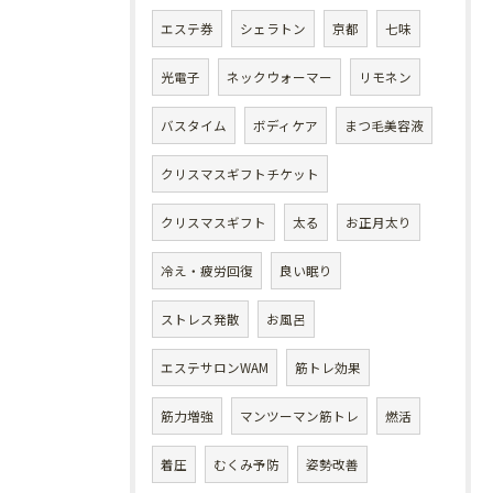
エステ券
シェラトン
京都
七味
光電子
ネックウォーマー
リモネン
バスタイム
ボディケア
まつ毛美容液
クリスマスギフトチケット
クリスマスギフト
太る
お正月太り
冷え・疲労回復
良い眠り
ストレス発散
お風呂
エステサロンWAM
筋トレ効果
筋力増強
マンツーマン筋トレ
燃活
着圧
むくみ予防
姿勢改善