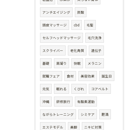
アンチエイジング
炭酸
頭皮マッサージ
cbd
毛髪
セルフヘッドマッサージ
毛穴洗浄
スクライバー
老化角質
遺伝子
基礎
肩凝り
快眠
メラニン
就職フェア
食材
美容効果
誕生日
元気
眠れる
くびれ
コアベルト
沖縄
研修旅行
有酸素運動
ながらトレーニング
シミケア
肥満
エステモデル
美脚
ニキビ対策