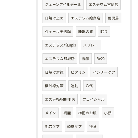
ジェーンアイルデール
エステワム宮崎店
日焼け止め
エステワム姶良店
鹿児島
ヴェール美透輝
睡眠の質
眠り
エステ＆スパLapis
スプレー
エステワム都城店
洗顔
Be20
日焼け対策
ビタミン
インナーケア
紫外線対策
運動
八代
エステWAM熊本店
フェイシャル
メイク
綺麗
梅雨のお肌
小顔
毛穴ケア
頭皮ケア
痩身