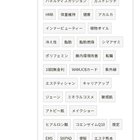
パネルディスカッション
方ストレッチ
HMB
体重維持
健康
アカルカ
インナービューティー
植物オイル
冷え性
脂肪
脂肪燃焼
シマアザミ
ポリフェミン
腸内環境改善
転職
10回無金利
WAMJCBカード
紫外線
エステティシャン
キャリアアップ
ジェーン
ミネラルコスメ
敏感肌
アトピー肌
メイクショー
ヒアルロン酸
コエンザイムQ10
限定
EMS
SIXPAD
便秘
エステ熊本