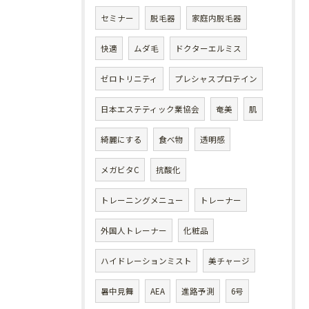
セミナー
脱毛器
家庭内脱毛器
快適
ムダ毛
ドクターエルミス
ゼロトリニティ
プレシャスプロテイン
日本エステティック業協会
奄美
肌
綺麗にする
食べ物
透明感
メガビタC
抗酸化
トレーニングメニュー
トレーナー
外国人トレーナー
化粧品
ハイドレーションミスト
美チャージ
暑中見舞
AEA
進路予測
6号