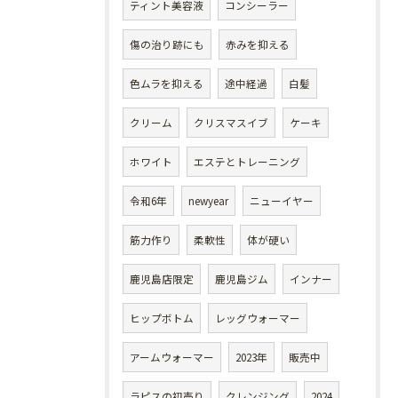
ティント美容液
コンシーラー
傷の治り跡にも
赤みを抑える
色ムラを抑える
途中経過
白髪
クリーム
クリスマスイブ
ケーキ
ホワイト
エステとトレーニング
令和6年
newyear
ニューイヤー
筋力作り
柔軟性
体が硬い
鹿児島店限定
鹿児島ジム
インナー
ヒップボトム
レッグウォーマー
アームウォーマー
2023年
販売中
ラピスの初売り
クレンジング
2024