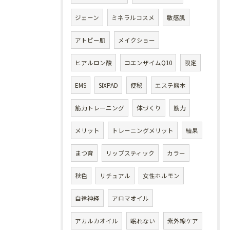
ジェーン
ミネラルコスメ
敏感肌
アトピー肌
メイクショー
ヒアルロン酸
コエンザイムQ10
限定
EMS
SIXPAD
便秘
エステ熊本
筋力トレーニング
体づくり
筋力
メリット
トレーニングメリット
結果
まつ育
リップスティック
カラー
秋色
リチュアル
女性ホルモン
自律神経
アロマオイル
アカルカオイル
眠れない
紫外線ケア