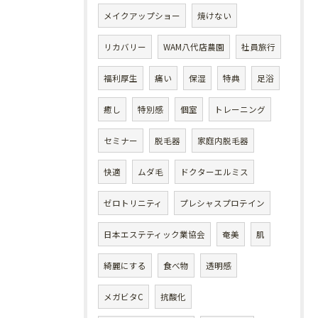
メイクアップショー
焼けない
リカバリー
WAM八代店農園
社員旅行
福利厚生
痛い
保湿
特典
足浴
癒し
特別感
個室
トレーニング
セミナー
脱毛器
家庭内脱毛器
快適
ムダ毛
ドクターエルミス
ゼロトリニティ
プレシャスプロテイン
日本エステティック業協会
奄美
肌
綺麗にする
食べ物
透明感
メガビタC
抗酸化