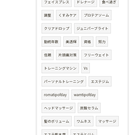
フェイスプレス
ドレナージ
食べ過ぎ
調整
くすみケア
プロテアソーム
クリアドロップ
ジュニパーブライト
勤続年数
美透輝
資格
努力
信頼
片頭痛対策
フリーウェイト
トレーニングマシン
Vs
パーソナルトレーニング
エステジム
romatipofday
wamtipofday
ヘッドマッサージ
炭酸セラム
髪のボリューム
ワムネス
マッサージ
エステ熊本市
エステとジム