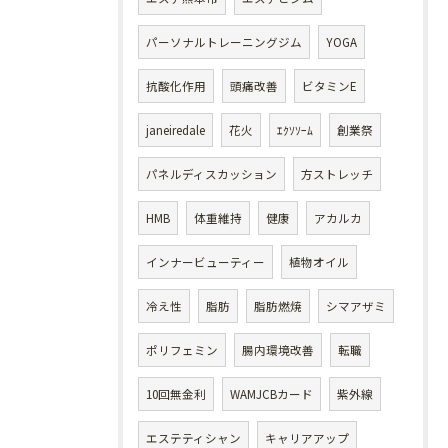
パーソナルトレーニングジム
YOGA
抗酸化作用
頭痛改善
ビタミンE
janeiredale
花火
ｴｸｿｿｰﾑ
創業祭
パネルディスカッション
方ストレッチ
HMB
体重維持
健康
アカルカ
インナービューティー
植物オイル
冷え性
脂肪
脂肪燃焼
シマアザミ
ポリフェミン
腸内環境改善
転職
10回無金利
WAMJCBカード
紫外線
エステティシャン
キャリアアップ