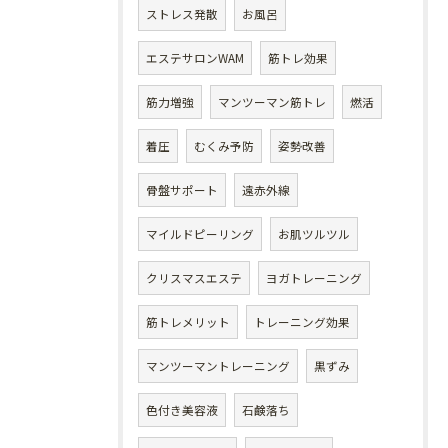
ストレス発散
お風呂
エステサロンWAM
筋トレ効果
筋力増強
マンツーマン筋トレ
燃活
着圧
むくみ予防
姿勢改善
骨盤サポート
遠赤外線
マイルドピーリング
お肌ツルツル
クリスマスエステ
ヨガトレーニング
筋トレメリット
トレーニング効果
マンツーマントレーニング
黒ずみ
色付き美容液
石鹸落ち