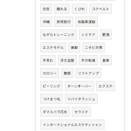
元気
眠れる
くびれ
コアベルト
沖縄
研修旅行
有酸素運動
ながらトレーニング
シミケア
肥満
エステモデル
美脚
ニキビ対策
手荒れ
浮き血管
手の乾燥
食事
カロリー
艶感
リフトアップ
ピーリング
ターンオーバー
エクステ
つけまつ毛
リバイタラッシュ
ダマスバラ花水
セラミド
インターナショナルエステティシャン