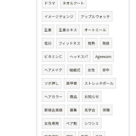
ドラマ
タオルアート
イメージチェンジ
アップルウォッチ
生姜
生姜エキス
オートミール
低GI
フィットネス
発熱
免疫
ビタミンＣ
ヘッドスパ
Ageewam
ヘアメイク
結婚式
女性
背中
ツボ押し
肩甲骨
ストレッチポール
ヘアカラー
商品
お知らせ
新規会員様
募集
見学会
体験
女性専用
ペア割
シワシミ