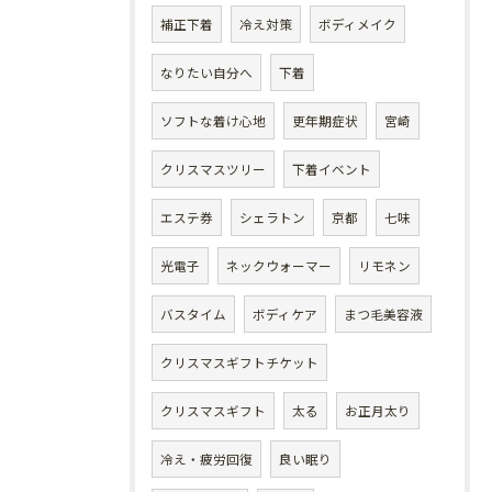
補正下着
冷え対策
ボディメイク
なりたい自分へ
下着
ソフトな着け心地
更年期症状
宮崎
クリスマスツリー
下着イベント
エステ券
シェラトン
京都
七味
光電子
ネックウォーマー
リモネン
バスタイム
ボディケア
まつ毛美容液
クリスマスギフトチケット
クリスマスギフト
太る
お正月太り
冷え・疲労回復
良い眠り