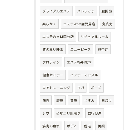
ブライダルエステ
ストレッチ
股関節
柔らかく
エステWAM鹿児島店
免疫力
エステＷＡＭ国分店
リチュアルルーム
質の良い睡眠
ニューピース
熱中症
プロテイン
エステWAM熊本
健康セミナー
インナーマッスル
コアトレーニング
ヨガ
ポーズ
筋肉
腹筋
背筋
くすみ
日焼け
シワ
心地よい肌触り
血行促進
筋肉の疲れ
ボディ
脱毛
美顔