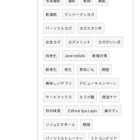
写真撮影
撮影
素顔
美肌
乾燥肌
マンツーマンヨガ
パーソナルヨガ
ヨガスタジオ
女性ヨガ
ヨガメリット
ヨガがいい点
抗老化
Jane iredale
乾燥対策
肌老化
老化
男性にも
閉経
美味しいサプリ
デビューキャンペーン
サートマックス
エラグ酸
保湿ケア
秋の味覚
Esthe＆Spa Lapis
美ボディ
リジュビネオール
勉強
パーソナルトレーナー
ミトコンドリア