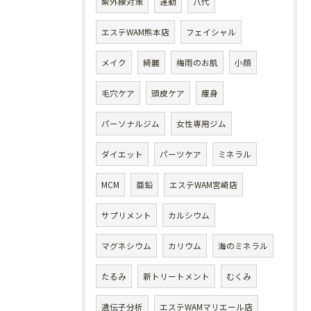
紫外線対策
運動
八代
エステWAM熊本店
フェイシャル
メイク
綺麗
梅雨のお肌
小顔
毛穴ケア
頭皮ケア
痩身
パーソナルジム
女性専用ジム
ダイエット
パーツケア
ミネラル
MCM
亜鉛
エステWAM宮崎店
サプリメント
カルシウム
マグネシウム
カリウム
海のミネラル
たるみ
新トリートメント
むくみ
遺伝子分析
エステWAMマリエール店