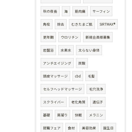
秋の夜長
海
筋肉痛
サーフィン
角栓
除去
むきたまご肌
SIRTMAX®
更年期
ウロリチン
新規会員様募集
岩盤浴
水素水
太らない身体
アンチエイジング
炭酸
頭皮マッサージ
cbd
毛髪
セルフヘッドマッサージ
毛穴洗浄
スクライバー
老化角質
遺伝子
基礎
肩凝り
快眠
メラニン
就職フェア
食材
美容効果
誕生日