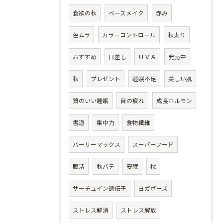
食欲の秋
ベースメイク
赤み
色ムラ
カラーコントロール
秋太り
おすすめ
日差し
ＵＶＡ
発売中
秋
プレゼント
睡眠不足
美しい肌
質のいい睡眠
目の疲れ
成長ホルモン
書道
集中力
食物繊維
バーリーマックス
スーパーフード
腸活
秋バテ
安眠
枕
サーチュイン遺伝子
ヨガポーズ
ストレス解消
ストレス解放