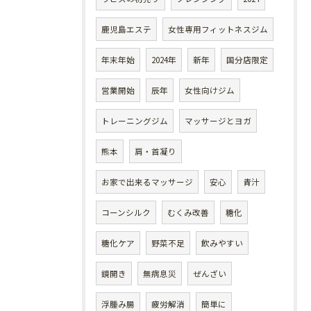
鹿児島エステ
女性専用フィットネスジム
年末年始
2024年
新年
国分店限定
営業開始
辰年
女性向けジム
トレーニングジム
マッサージとヨガ
熊本
肩・首凝り
お家で出来るマッサージ
安心
青汁
コーンシルク
むくみ改善
糖化
糖化ケア
野菜不足
飲みやすい
鏡開き
無病息災
ぜんざい
浮腫み腸
疲労解消
簡単に