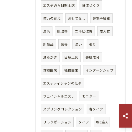
エステＷＡＭ熊本店
身体づくり
体力の衰え
おもてなし
光電子繊維
温活
肌改善
ニキビ改善
成人式
新商品
栄養
潤い
張り
滑らかさ
日焼止め
美肌成分
食物由来
植物由来
インターンシップ
エステティシャンの仕事
フェイシャルエステ
モニター
スプリングコレクション
春メイク
リラクゼーション
タイツ
朝C夜A