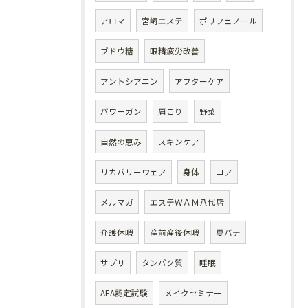
アロマ
宮崎エステ
ポリフェノール
ブドウ糖
眼精疲労改善
アントシアニン
アフターケア
パワーガン
肩こり
野菜
自然の恵み
スキンケア
リカバリーウェア
身体
コア
メルマガ
エステＷＡＭ八代店
介護休暇
産前産後休暇
夏バテ
サプリ
タンパク質
睡眠
AEA認定試験
メイクセミナー