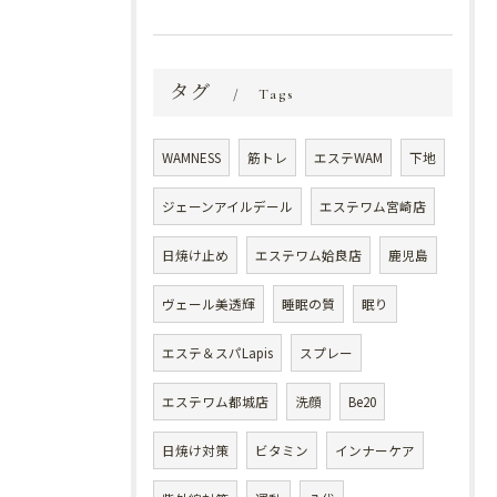
タグ
Tags
WAMNESS
筋トレ
エステWAM
下地
ジェーンアイルデール
エステワム宮崎店
日焼け止め
エステワム姶良店
鹿児島
ヴェール美透輝
睡眠の質
眠り
エステ＆スパLapis
スプレー
エステワム都城店
洗顔
Be20
日焼け対策
ビタミン
インナーケア