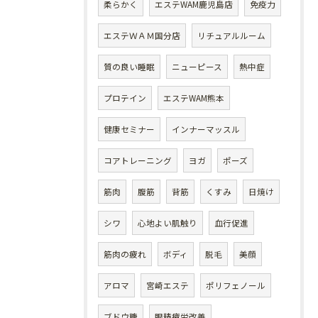
柔らかく
エステWAM鹿児島店
免疫力
エステＷＡＭ国分店
リチュアルルーム
質の良い睡眠
ニューピース
熱中症
プロテイン
エステWAM熊本
健康セミナー
インナーマッスル
コアトレーニング
ヨガ
ポーズ
筋肉
腹筋
背筋
くすみ
日焼け
シワ
心地よい肌触り
血行促進
筋肉の疲れ
ボディ
脱毛
美顔
アロマ
宮崎エステ
ポリフェノール
ブドウ糖
眼精疲労改善