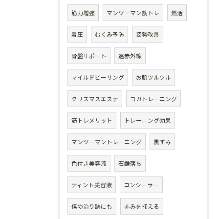
筋力増強
マンツーマン筋トレ
燃活
着圧
むくみ予防
姿勢改善
骨盤サポート
遠赤外線
マイルドピーリング
お肌ツルツル
クリスマスエステ
ヨガトレーニング
筋トレメリット
トレーニング効果
マンツーマントレーニング
黒ずみ
色付き美容液
石鹸落ち
ティント美容液
コンシーラー
傷の治り跡にも
赤みを抑える