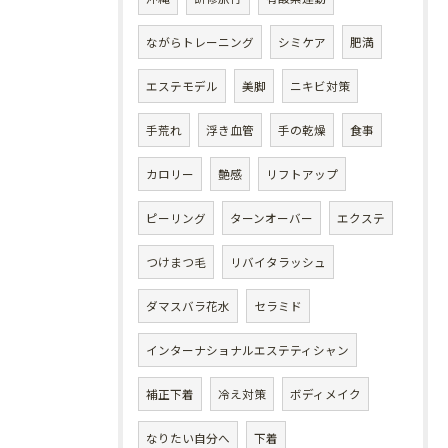
ながらトレーニング
シミケア
肥満
エステモデル
美脚
ニキビ対策
手荒れ
浮き血管
手の乾燥
食事
カロリー
艶感
リフトアップ
ピーリング
ターンオーバー
エクステ
つけまつ毛
リバイタラッシュ
ダマスバラ花水
セラミド
インターナショナルエステティシャン
補正下着
冷え対策
ボディメイク
なりたい自分へ
下着