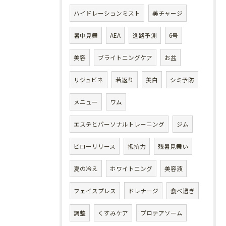
ハイドレーションミスト
美チャージ
暑中見舞
AEA
進路予測
6号
美容
ブライトニングケア
お盆
リジュビネ
若返り
美白
シミ予防
メニュー
ワム
エステとパーソナルトレーニング
ジム
ピローリリース
抵抗力
残暑見舞い
夏の冷え
ホワイトニング
美容液
フェイスプレス
ドレナージ
食べ過ぎ
調整
くすみケア
プロテアソーム