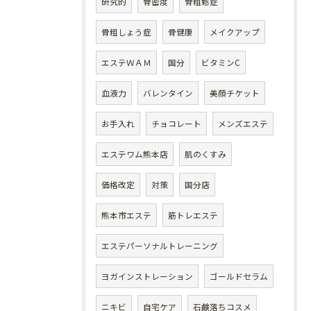
研究的
骨密度
骨粗鬆症
骨粗しょう症
骨健康
メイクアップ
エステＷＡＭ
国分
ビタミンC
血液力
バレンタイン
美顔チケット
お手入れ
チョコレート
メンズエステ
エステワム熊本店
肌のくすみ
価格改定
対策
国分店
熊本市エステ
筋トレエステ
エステパーソナルトレーニング
ヨガインストレーション
ゴールドセラム
ニキビ
自宅ケア
石鹸落ちコスメ