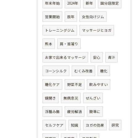
年末年始
2024年
新年
国分店限定
営業開始
辰年
女性向けジム
トレーニングジム
マッサージとヨガ
熊本
肩・首凝り
お家で出来るマッサージ
安心
青汁
コーンシルク
むくみ改善
糖化
糖化ケア
野菜不足
飲みやすい
鏡開き
無病息災
ぜんざい
浮腫み腸
疲労解消
簡単に
セルフケア
知識
ヨガの効果
研究