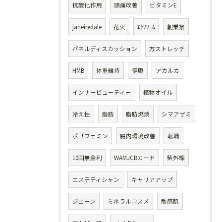
抗酸化作用
頭痛改善
ビタミンE
janeiredale
花火
ｴｸｿｿｰﾑ
創業祭
パネルディスカッション
方ストレッチ
HMB
体重維持
健康
アカルカ
インナービューティー
植物オイル
冷え性
脂肪
脂肪燃焼
シマアザミ
ポリフェミン
腸内環境改善
転職
10回無金利
WAMJCBカード
紫外線
エステティシャン
キャリアアップ
ジェーン
ミネラルコスメ
敏感肌