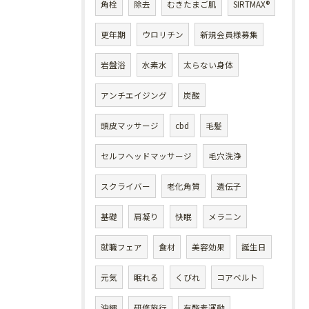
角栓
除去
むきたまご肌
SIRTMAX®
更年期
ウロリチン
新規会員様募集
岩盤浴
水素水
太らない身体
アンチエイジング
炭酸
頭皮マッサージ
cbd
毛髪
セルフヘッドマッサージ
毛穴洗浄
スクライバー
老化角質
遺伝子
基礎
肩凝り
快眠
メラニン
就職フェア
食材
美容効果
誕生日
元気
眠れる
くびれ
コアベルト
沖縄
研修旅行
有酸素運動