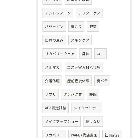
アントシアニン
アフターケア
パワーガン
肩こり
野菜
自然の恵み
スキンケア
リカバリーウェア
身体
コア
メルマガ
エステＷＡＭ八代店
介護休暇
産前産後休暇
夏バテ
サプリ
タンパク質
睡眠
AEA認定試験
メイクセミナー
メイクアップショー
焼けない
リカバリー
WAM八代店農園
社員旅行