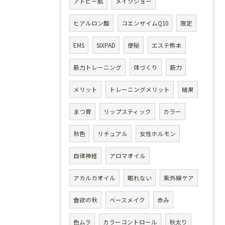
アトピー肌
メイクショー
ヒアルロン酸
コエンザイムQ10
限定
EMS
SIXPAD
便秘
エステ熊本
筋力トレーニング
体づくり
筋力
メリット
トレーニングメリット
結果
まつ育
リップスティック
カラー
秋色
リチュアル
女性ホルモン
自律神経
アロマオイル
アカルカオイル
眠れない
紫外線ケア
食欲の秋
ベースメイク
赤み
色ムラ
カラーコントロール
秋太り