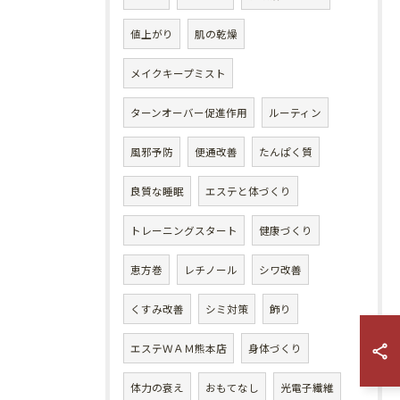
値上がり
肌の乾燥
メイクキープミスト
ターンオーバー促進作用
ルーティン
風邪予防
便通改善
たんぱく質
良質な睡眠
エステと体づくり
トレーニングスタート
健康づくり
恵方巻
レチノール
シワ改善
くすみ改善
シミ対策
飾り
エステＷＡＭ熊本店
身体づくり
体力の衰え
おもてなし
光電子繊維