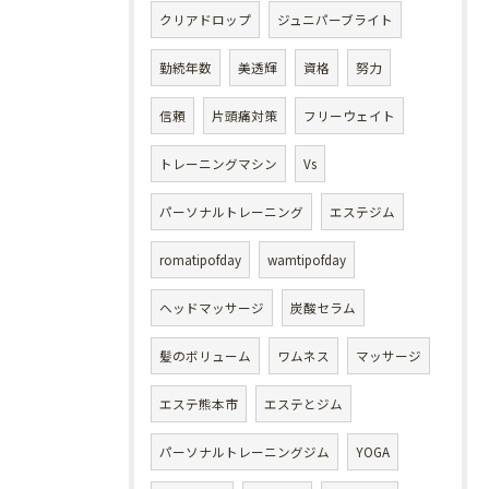
クリアドロップ
ジュニパーブライト
勤続年数
美透輝
資格
努力
信頼
片頭痛対策
フリーウェイト
トレーニングマシン
Vs
パーソナルトレーニング
エステジム
romatipofday
wamtipofday
ヘッドマッサージ
炭酸セラム
髪のボリューム
ワムネス
マッサージ
エステ熊本市
エステとジム
パーソナルトレーニングジム
YOGA