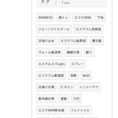
タグ
Tags
WAMNESS
筋トレ
エステWAM
下地
ジェーンアイルデール
エステワム宮崎店
日焼け止め
エステワム姶良店
鹿児島
ヴェール美透輝
睡眠の質
眠り
エステ＆スパLapis
スプレー
エステワム都城店
洗顔
Be20
日焼け対策
ビタミン
インナーケア
紫外線対策
運動
八代
エステWAM熊本店
フェイシャル