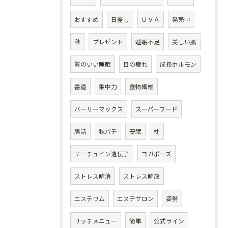
おすすめ
日差し
ＵＶＡ
発売中
秋
プレゼント
睡眠不足
美しい肌
質のいい睡眠
目の疲れ
成長ホルモン
書道
集中力
食物繊維
バーリーマックス
スーパーフード
腸活
秋バテ
安眠
枕
サーチュイン遺伝子
ヨガポーズ
ストレス解消
ストレス解放
エステワム
エステサロン
姿勢
リッチメニュー
簡単
公式ライン