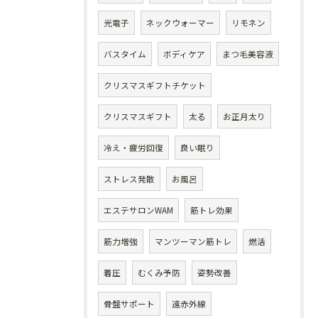
光電子
ネックウォーマー
リモネン
バスタイム
ボディケア
まつ毛美容液
クリスマスギフトチケット
クリスマスギフト
太る
お正月太り
冷え・疲労回復
良い眠り
ストレス発散
お風呂
エステサロンWAM
筋トレ効果
筋力増強
マンツーマン筋トレ
燃活
着圧
むくみ予防
姿勢改善
骨盤サポート
遠赤外線