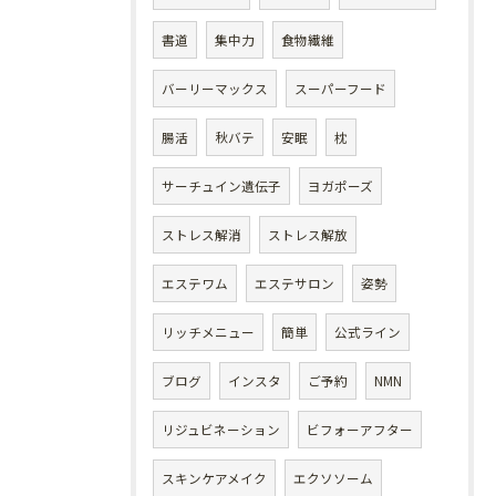
書道
集中力
食物繊維
バーリーマックス
スーパーフード
腸活
秋バテ
安眠
枕
サーチュイン遺伝子
ヨガポーズ
ストレス解消
ストレス解放
エステワム
エステサロン
姿勢
リッチメニュー
簡単
公式ライン
ブログ
インスタ
ご予約
NMN
リジュビネーション
ビフォーアフター
スキンケアメイク
エクソソーム