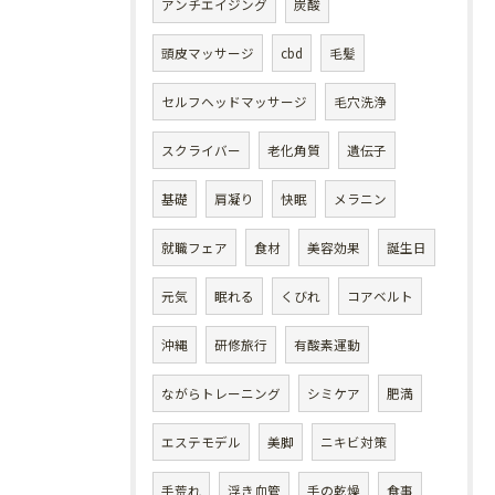
アンチエイジング
炭酸
頭皮マッサージ
cbd
毛髪
セルフヘッドマッサージ
毛穴洗浄
スクライバー
老化角質
遺伝子
基礎
肩凝り
快眠
メラニン
就職フェア
食材
美容効果
誕生日
元気
眠れる
くびれ
コアベルト
沖縄
研修旅行
有酸素運動
ながらトレーニング
シミケア
肥満
エステモデル
美脚
ニキビ対策
手荒れ
浮き血管
手の乾燥
食事