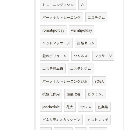
トレーニングマシン
Vs
パーソナルトレーニング
エステジム
romatipofday
wamtipofday
ヘッドマッサージ
炭酸セラム
髪のボリューム
ワムネス
マッサージ
エステ熊本市
エステとジム
パーソナルトレーニングジム
YOGA
抗酸化作用
頭痛改善
ビタミンE
janeiredale
花火
ｴｸｿｿｰﾑ
創業祭
パネルディスカッション
方ストレッチ