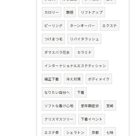
カロリー
艶感
リフトアップ
ピーリング
ターンオーバー
エクステ
つけまつ毛
リバイタラッシュ
ダマスバラ花水
セラミド
インターナショナルエステティシャン
補正下着
冷え対策
ボディメイク
なりたい自分へ
下着
ソフトな着け心地
更年期症状
宮崎
クリスマスツリー
下着イベント
エステ券
シェラトン
京都
七味