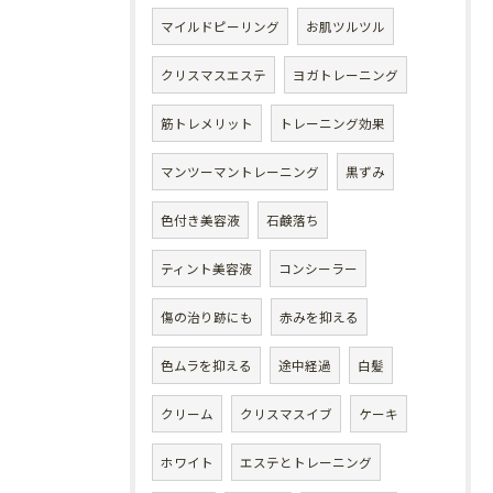
マイルドピーリング
お肌ツルツル
クリスマスエステ
ヨガトレーニング
筋トレメリット
トレーニング効果
マンツーマントレーニング
黒ずみ
色付き美容液
石鹸落ち
ティント美容液
コンシーラー
傷の治り跡にも
赤みを抑える
色ムラを抑える
途中経過
白髪
クリーム
クリスマスイブ
ケーキ
ホワイト
エステとトレーニング