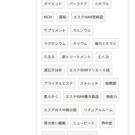
ダイエット
パーツケア
ミネラル
MCM
亜鉛
エステWAM宮崎店
サプリメント
カルシウム
マグネシウム
カリウム
海のミネラル
たるみ
新トリートメント
むくみ
遺伝子分析
エステWAMマリエール店
ブライダルエステ
ストレッチ
股関節
柔らかく
エステWAM鹿児島店
免疫力
エステＷＡＭ国分店
リチュアルルーム
質の良い睡眠
ニューピース
熱中症