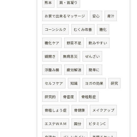
熊本
肩・首凝り
お家で出来るマッサージ
安心
青汁
コーンシルク
むくみ改善
糖化
糖化ケア
野菜不足
飲みやすい
鏡開き
無病息災
ぜんざい
浮腫み腸
疲労解消
簡単に
セルフケア
知識
ヨガの効果
研究
研究的
骨密度
骨粗鬆症
骨粗しょう症
骨健康
メイクアップ
エステＷＡＭ
国分
ビタミンC