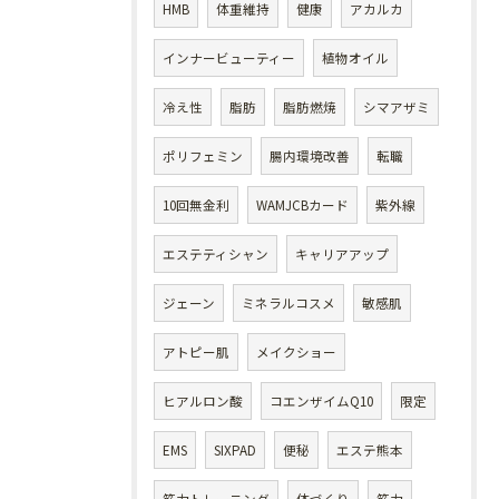
HMB
体重維持
健康
アカルカ
インナービューティー
植物オイル
冷え性
脂肪
脂肪燃焼
シマアザミ
ポリフェミン
腸内環境改善
転職
10回無金利
WAMJCBカード
紫外線
エステティシャン
キャリアアップ
ジェーン
ミネラルコスメ
敏感肌
アトピー肌
メイクショー
ヒアルロン酸
コエンザイムQ10
限定
EMS
SIXPAD
便秘
エステ熊本