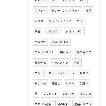
筋力トレーニング
体づくり
筋力
メリット
トレーニングメリット
結果
まつ育
リップスティック
カラー
秋色
リチュアル
女性ホルモン
自律神経
アロマオイル
アカルカオイル
眠れない
紫外線ケア
食欲の秋
ベースメイク
赤み
色ムラ
カラーコントロール
秋太り
おすすめ
日差し
ＵＶＡ
発売中
秋
プレゼント
睡眠不足
美しい肌
質のいい睡眠
目の疲れ
成長ホルモン