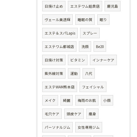
日焼け止め
エステワム姶良店
鹿児島
ヴェール美透輝
睡眠の質
眠り
エステ＆スパLapis
スプレー
エステワム都城店
洗顔
Be20
日焼け対策
ビタミン
インナーケア
紫外線対策
運動
八代
エステWAM熊本店
フェイシャル
メイク
綺麗
梅雨のお肌
小顔
毛穴ケア
頭皮ケア
痩身
パーソナルジム
女性専用ジム