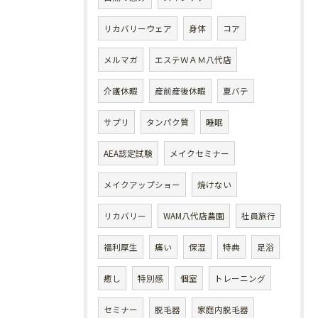
リカバリーウェア
身体
コア
メルマガ
エステＷＡＭ八代店
介護休暇
産前産後休暇
夏バテ
サプリ
タンパク質
睡眠
AEA認定試験
メイクセミナー
メイクアップショー
焼けない
リカバリー
WAM八代店農園
社員旅行
福利厚生
痛い
保湿
特典
足浴
癒し
特別感
個室
トレーニング
セミナー
脱毛器
家庭内脱毛器