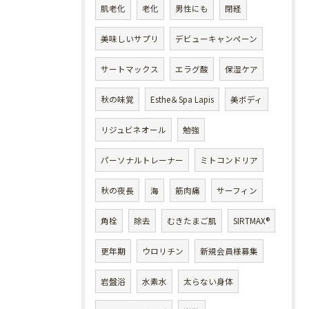
肌老化
老化
男性にも
閉経
美味しいサプリ
デビューキャンペーン
サートマックス
エラグ酸
保湿ケア
秋の味覚
Esthe＆Spa Lapis
美ボディ
リジュビネオール
勉強
パーソナルトレーナー
ミトコンドリア
秋の夜長
海
筋肉痛
サーフィン
角栓
除去
むきたまご肌
SIRTMAX®
更年期
ウロリチン
新規会員様募集
岩盤浴
水素水
太らない身体