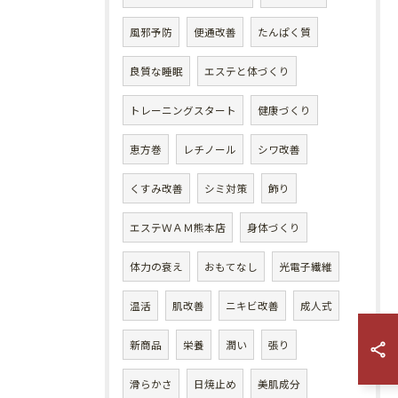
風邪予防
便通改善
たんぱく質
良質な睡眠
エステと体づくり
トレーニングスタート
健康づくり
恵方巻
レチノール
シワ改善
くすみ改善
シミ対策
飾り
エステＷＡＭ熊本店
身体づくり
体力の衰え
おもてなし
光電子繊維
温活
肌改善
ニキビ改善
成人式
新商品
栄養
潤い
張り
滑らかさ
日焼止め
美肌成分