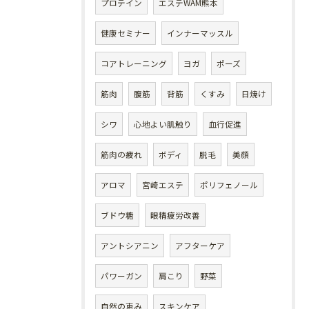
プロテイン
エステWAM熊本
健康セミナー
インナーマッスル
コアトレーニング
ヨガ
ポーズ
筋肉
腹筋
背筋
くすみ
日焼け
シワ
心地よい肌触り
血行促進
筋肉の疲れ
ボディ
脱毛
美顔
アロマ
宮崎エステ
ポリフェノール
ブドウ糖
眼精疲労改善
アントシアニン
アフターケア
パワーガン
肩こり
野菜
自然の恵み
スキンケア