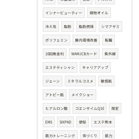
インナービューティー
植物オイル
冷え性
脂肪
脂肪燃焼
シマアザミ
ポリフェミン
腸内環境改善
転職
10回無金利
WAMJCBカード
紫外線
エステティシャン
キャリアアップ
ジェーン
ミネラルコスメ
敏感肌
アトピー肌
メイクショー
ヒアルロン酸
コエンザイムQ10
限定
EMS
SIXPAD
便秘
エステ熊本
筋力トレーニング
体づくり
筋力