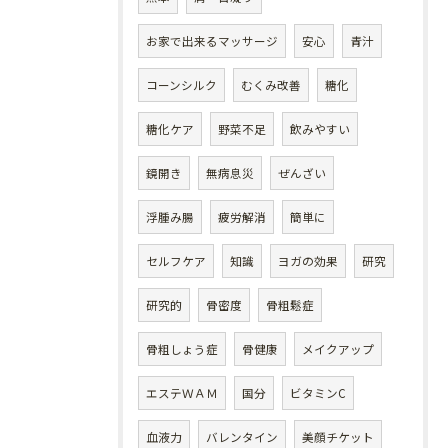
お家で出来るマッサージ
安心
青汁
コーンシルク
むくみ改善
糖化
糖化ケア
野菜不足
飲みやすい
鏡開き
無病息災
ぜんざい
浮腫み腸
疲労解消
簡単に
セルフケア
知識
ヨガの効果
研究
研究的
骨密度
骨粗鬆症
骨粗しょう症
骨健康
メイクアップ
エステＷＡＭ
国分
ビタミンC
血液力
バレンタイン
美顔チケット