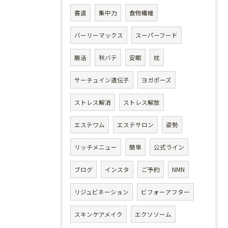
書道
集中力
食物繊維
バーリーマックス
スーパーフード
腸活
秋バテ
安眠
枕
サーチュイン遺伝子
ヨガポーズ
ストレス解消
ストレス解放
エステワム
エステサロン
姿勢
リッチメニュー
簡単
公式ライン
ブログ
インスタ
ご予約
NMN
リジュビネーション
ビフォーアフター
スキンケアメイク
エクソソーム