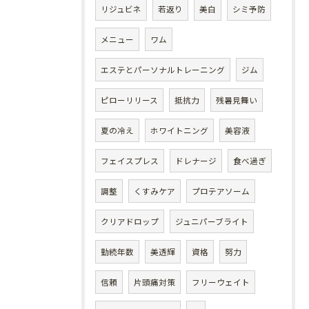
リジュビネ
若返り
美白
シミ予防
メニュー
ワム
エステとパーソナルトレーニング
ジム
ピローリリース
抵抗力
残暑見舞い
夏の冷え
ホワイトニング
美容液
フェイスプレス
ドレナージ
食べ過ぎ
調整
くすみケア
プロテアソーム
クリアドロップ
ジュニパーブライト
勤続年数
美透輝
資格
努力
信頼
片頭痛対策
フリーウェイト