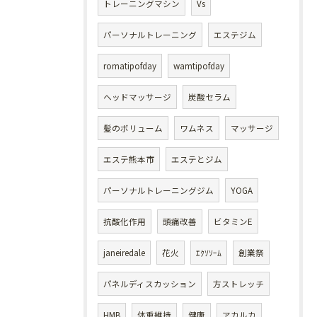
トレーニングマシン
Vs
パーソナルトレーニング
エステジム
romatipofday
wamtipofday
ヘッドマッサージ
炭酸セラム
髪のボリューム
ワムネス
マッサージ
エステ熊本市
エステとジム
パーソナルトレーニングジム
YOGA
抗酸化作用
頭痛改善
ビタミンE
janeiredale
花火
ｴｸｿｿｰﾑ
創業祭
パネルディスカッション
方ストレッチ
HMB
体重維持
健康
アカルカ