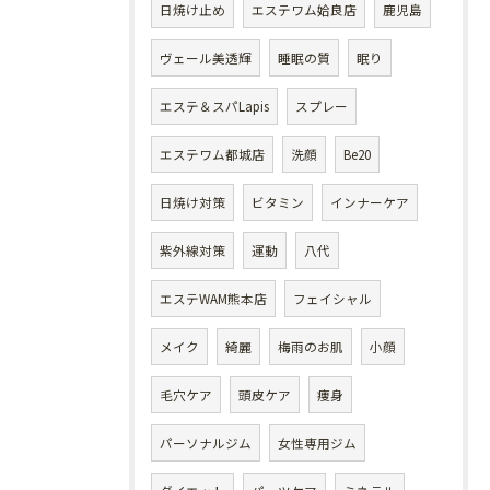
日焼け止め
エステワム姶良店
鹿児島
ヴェール美透輝
睡眠の質
眠り
エステ＆スパLapis
スプレー
エステワム都城店
洗顔
Be20
日焼け対策
ビタミン
インナーケア
紫外線対策
運動
八代
エステWAM熊本店
フェイシャル
メイク
綺麗
梅雨のお肌
小顔
毛穴ケア
頭皮ケア
痩身
パーソナルジム
女性専用ジム