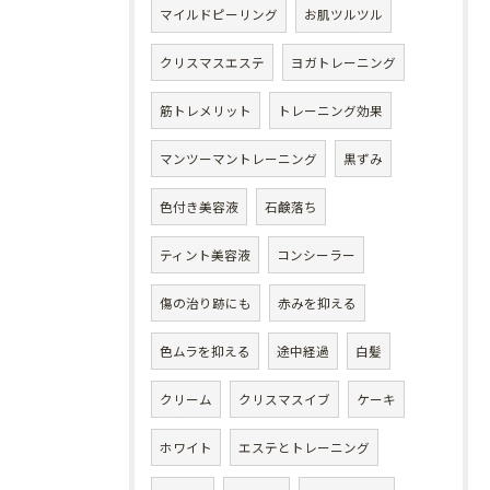
マイルドピーリング
お肌ツルツル
クリスマスエステ
ヨガトレーニング
筋トレメリット
トレーニング効果
マンツーマントレーニング
黒ずみ
色付き美容液
石鹸落ち
ティント美容液
コンシーラー
傷の治り跡にも
赤みを抑える
色ムラを抑える
途中経過
白髪
クリーム
クリスマスイブ
ケーキ
ホワイト
エステとトレーニング