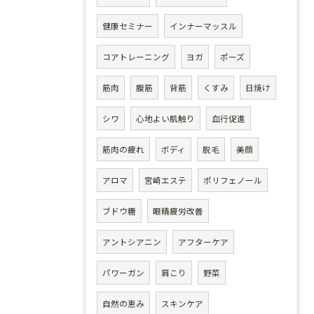
健康セミナー
インナーマッスル
コアトレーニング
ヨガ
ポーズ
筋肉
腹筋
背筋
くすみ
日焼け
シワ
心地よい肌触り
血行促進
筋肉の疲れ
ボディ
脱毛
美顔
アロマ
宮崎エステ
ポリフェノール
ブドウ糖
眼精疲労改善
アントシアニン
アフターケア
パワーガン
肩こり
野菜
自然の恵み
スキンケア