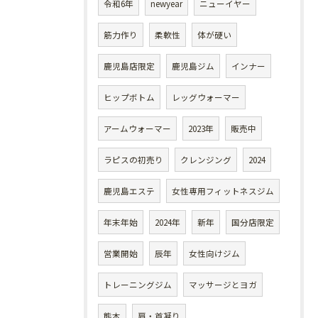
令和6年
newyear
ニューイヤー
筋力作り
柔軟性
体が硬い
鹿児島店限定
鹿児島ジム
インナー
ヒップボトム
レッグウォーマー
アームウォーマー
2023年
販売中
ラピスの初売り
クレンジング
2024
鹿児島エステ
女性専用フィットネスジム
年末年始
2024年
新年
国分店限定
営業開始
辰年
女性向けジム
トレーニングジム
マッサージとヨガ
熊本
肩・首凝り