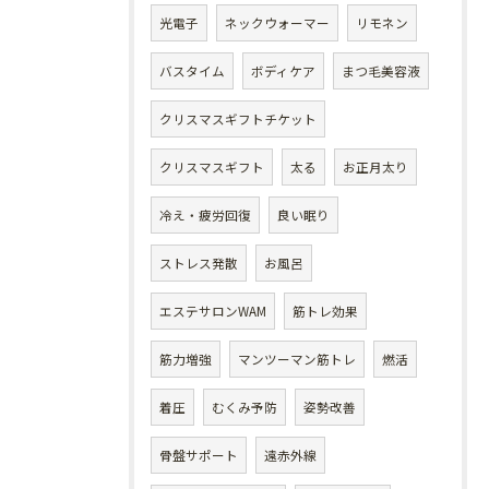
光電子
ネックウォーマー
リモネン
バスタイム
ボディケア
まつ毛美容液
クリスマスギフトチケット
クリスマスギフト
太る
お正月太り
冷え・疲労回復
良い眠り
ストレス発散
お風呂
エステサロンWAM
筋トレ効果
筋力増強
マンツーマン筋トレ
燃活
着圧
むくみ予防
姿勢改善
骨盤サポート
遠赤外線