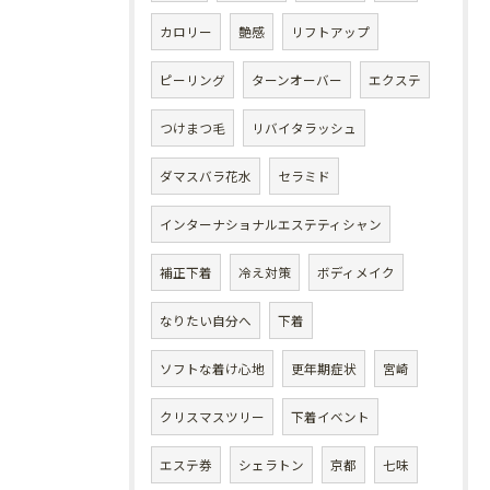
カロリー
艶感
リフトアップ
ピーリング
ターンオーバー
エクステ
つけまつ毛
リバイタラッシュ
ダマスバラ花水
セラミド
インターナショナルエステティシャン
補正下着
冷え対策
ボディメイク
なりたい自分へ
下着
ソフトな着け心地
更年期症状
宮崎
クリスマスツリー
下着イベント
エステ券
シェラトン
京都
七味