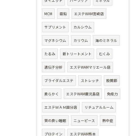
ダイエット
パーツケア
ミネラル
MCM
亜鉛
エステWAM宮崎店
サプリメント
カルシウム
マグネシウム
カリウム
海のミネラル
たるみ
新トリートメント
むくみ
遺伝子分析
エステWAMマリエール店
ブライダルエステ
ストレッチ
股関節
柔らかく
エステWAM鹿児島店
免疫力
エステＷＡＭ国分店
リチュアルルーム
質の良い睡眠
ニューピース
熱中症
プロテイン
エステWAM熊本