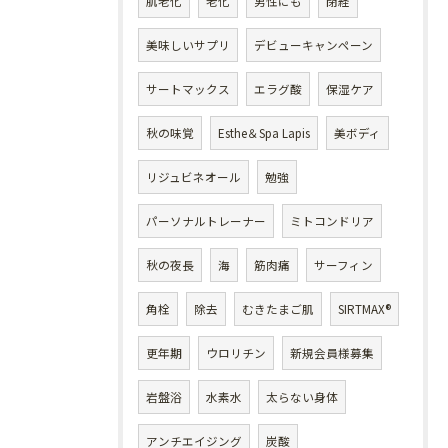
肌老化
老化
男性にも
閉経
美味しいサプリ
デビューキャンペーン
サートマックス
エラグ酸
保湿ケア
秋の味覚
Esthe＆Spa Lapis
美ボディ
リジュビネオール
勉強
パーソナルトレーナー
ミトコンドリア
秋の夜長
海
筋肉痛
サーフィン
角栓
除去
むきたまご肌
SIRTMAX®
更年期
ウロリチン
新規会員様募集
岩盤浴
水素水
太らない身体
アンチエイジング
炭酸