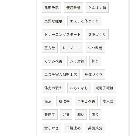
風邪予防
便通改善
たんぱく質
良質な睡眠
エステと体づくり
トレーニングスタート
健康づくり
恵方巻
レチノール
シワ改善
くすみ改善
シミ対策
飾り
エステＷＡＭ熊本店
身体づくり
体力の衰え
おもてなし
光電子繊維
温活
肌改善
ニキビ改善
成人式
新商品
栄養
潤い
張り
滑らかさ
日焼止め
美肌成分