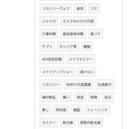
リカバリーウェア
身体
コア
メルマガ
エステＷＡＭ八代店
介護休暇
産前産後休暇
夏バテ
サプリ
タンパク質
睡眠
AEA認定試験
メイクセミナー
メイクアップショー
焼けない
リカバリー
WAM八代店農園
社員旅行
福利厚生
痛い
保湿
特典
足浴
癒し
特別感
個室
トレーニング
セミナー
脱毛器
家庭内脱毛器