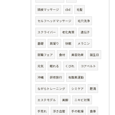
頭皮マッサージ
cbd
毛髪
セルフヘッドマッサージ
毛穴洗浄
スクライバー
老化角質
遺伝子
基礎
肩凝り
快眠
メラニン
就職フェア
食材
美容効果
誕生日
元気
眠れる
くびれ
コアベルト
沖縄
研修旅行
有酸素運動
ながらトレーニング
シミケア
肥満
エステモデル
美脚
ニキビ対策
手荒れ
浮き血管
手の乾燥
食事