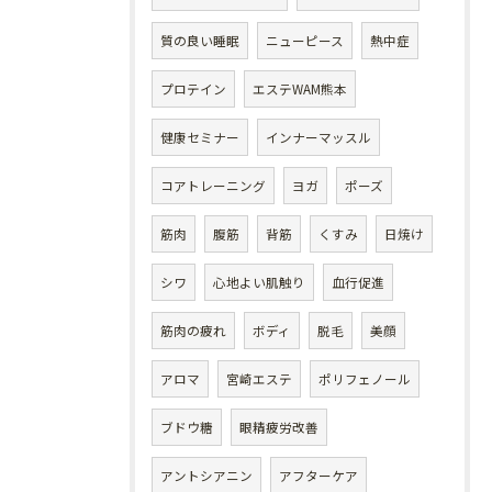
質の良い睡眠
ニューピース
熱中症
プロテイン
エステWAM熊本
健康セミナー
インナーマッスル
コアトレーニング
ヨガ
ポーズ
筋肉
腹筋
背筋
くすみ
日焼け
シワ
心地よい肌触り
血行促進
筋肉の疲れ
ボディ
脱毛
美顔
アロマ
宮崎エステ
ポリフェノール
ブドウ糖
眼精疲労改善
アントシアニン
アフターケア