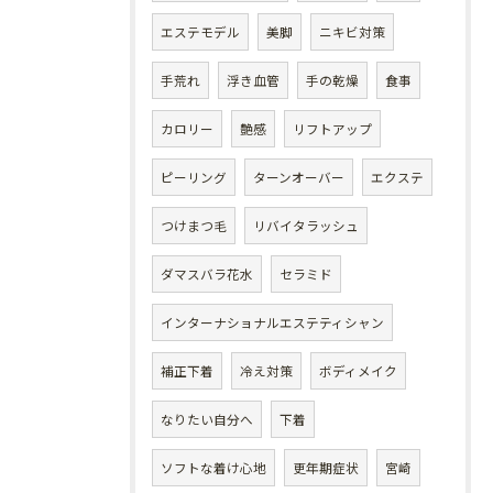
エステモデル
美脚
ニキビ対策
手荒れ
浮き血管
手の乾燥
食事
カロリー
艶感
リフトアップ
ピーリング
ターンオーバー
エクステ
つけまつ毛
リバイタラッシュ
ダマスバラ花水
セラミド
インターナショナルエステティシャン
補正下着
冷え対策
ボディメイク
なりたい自分へ
下着
ソフトな着け心地
更年期症状
宮崎