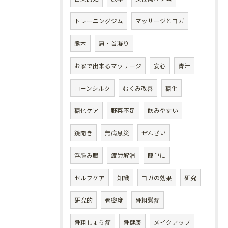
トレーニングジム
マッサージとヨガ
熊本
肩・首凝り
お家で出来るマッサージ
安心
青汁
コーンシルク
むくみ改善
糖化
糖化ケア
野菜不足
飲みやすい
鏡開き
無病息災
ぜんざい
浮腫み腸
疲労解消
簡単に
セルフケア
知識
ヨガの効果
研究
研究的
骨密度
骨粗鬆症
骨粗しょう症
骨健康
メイクアップ