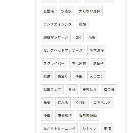
岩盤浴
水素水
太らない身体
アンチエイジング
炭酸
頭皮マッサージ
cbd
毛髪
セルフヘッドマッサージ
毛穴洗浄
スクライバー
老化角質
遺伝子
基礎
肩凝り
快眠
メラニン
就職フェア
食材
美容効果
誕生日
元気
眠れる
くびれ
コアベルト
沖縄
研修旅行
有酸素運動
ながらトレーニング
シミケア
肥満