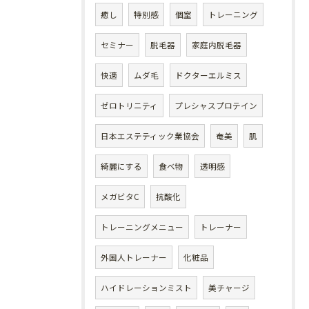
癒し
特別感
個室
トレーニング
セミナー
脱毛器
家庭内脱毛器
快適
ムダ毛
ドクターエルミス
ゼロトリニティ
プレシャスプロテイン
日本エステティック業協会
奄美
肌
綺麗にする
食べ物
透明感
メガビタC
抗酸化
トレーニングメニュー
トレーナー
外国人トレーナー
化粧品
ハイドレーションミスト
美チャージ