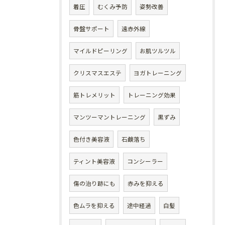
着圧
むくみ予防
姿勢改善
骨盤サポート
遠赤外線
マイルドピーリング
お肌ツルツル
クリスマスエステ
ヨガトレーニング
筋トレメリット
トレーニング効果
マンツーマントレーニング
黒ずみ
色付き美容液
石鹸落ち
ティント美容液
コンシーラー
傷の治り跡にも
赤みを抑える
色ムラを抑える
途中経過
白髪