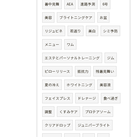
暑中見舞
AEA
進路予測
6号
美容
ブライトニングケア
お盆
リジュビネ
若返り
美白
シミ予防
メニュー
ワム
エステとパーソナルトレーニング
ジム
ピローリリース
抵抗力
残暑見舞い
夏の冷え
ホワイトニング
美容液
フェイスプレス
ドレナージ
食べ過ぎ
調整
くすみケア
プロテアソーム
クリアドロップ
ジュニパーブライト