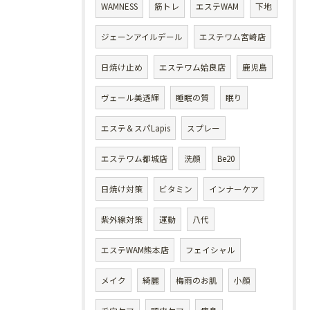
WAMNESS
筋トレ
エステWAM
下地
ジェーンアイルデール
エステワム宮崎店
日焼け止め
エステワム姶良店
鹿児島
ヴェール美透輝
睡眠の質
眠り
エステ＆スパLapis
スプレー
エステワム都城店
洗顔
Be20
日焼け対策
ビタミン
インナーケア
紫外線対策
運動
八代
エステWAM熊本店
フェイシャル
メイク
綺麗
梅雨のお肌
小顔