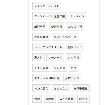
メイクキープミスト
ターンオーバー促進作用
ルーティン
風邪予防
便通改善
たんぱく質
良質な睡眠
エステと体づくり
トレーニングスタート
健康づくり
恵方巻
レチノール
シワ改善
くすみ改善
シミ対策
飾り
エステＷＡＭ熊本店
身体づくり
体力の衰え
おもてなし
光電子繊維
温活
肌改善
ニキビ改善
成人式