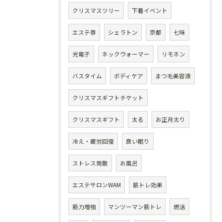
クリスマスツリー
下着イベント
エステ券
シェラトン
京都
七味
光電子
ネックウォーマー
リモネン
バスタイム
ボディケア
まつ毛美容液
クリスマスギフトチケット
クリスマスギフト
太る
お正月太り
冷え・疲労回復
良い眠り
ストレス発散
お風呂
エステサロンWAM
筋トレ効果
筋力増強
マンツーマン筋トレ
燃活