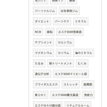
毛穴ケア
頭皮ケア
痩身
パーソナルジム
女性専用ジム
ダイエット
パーツケア
ミネラル
MCM
亜鉛
エステWAM宮崎店
サプリメント
カルシウム
マグネシウム
カリウム
海のミネラル
たるみ
新トリートメント
むくみ
遺伝子分析
エステWAMマリエール店
ブライダルエステ
ストレッチ
股関節
柔らかく
エステWAM鹿児島店
免疫力
エステＷＡＭ国分店
リチュアルルーム