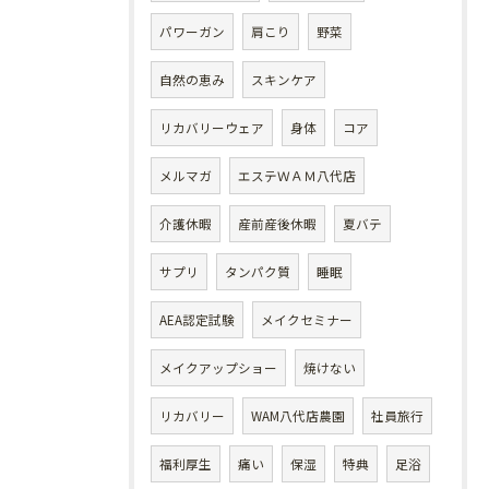
パワーガン
肩こり
野菜
自然の恵み
スキンケア
リカバリーウェア
身体
コア
メルマガ
エステＷＡＭ八代店
介護休暇
産前産後休暇
夏バテ
サプリ
タンパク質
睡眠
AEA認定試験
メイクセミナー
メイクアップショー
焼けない
リカバリー
WAM八代店農園
社員旅行
福利厚生
痛い
保湿
特典
足浴