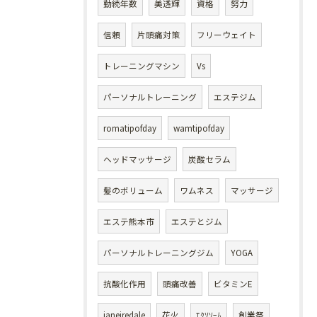
勤続年数
美透輝
資格
努力
信頼
片頭痛対策
フリーウェイト
トレーニングマシン
Vs
パーソナルトレーニング
エステジム
romatipofday
wamtipofday
ヘッドマッサージ
炭酸セラム
髪のボリューム
ワムネス
マッサージ
エステ熊本市
エステとジム
パーソナルトレーニングジム
YOGA
抗酸化作用
頭痛改善
ビタミンE
janeiredale
花火
ｴｸｿｿｰﾑ
創業祭