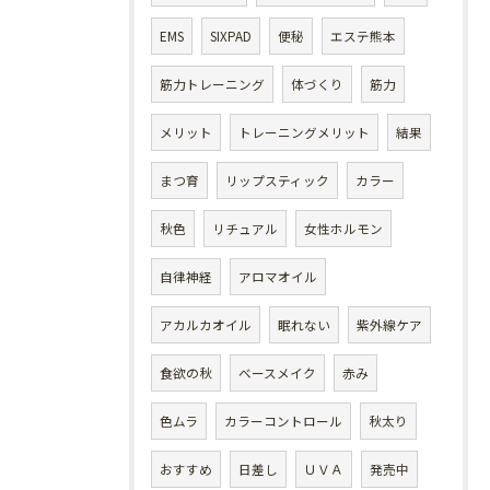
EMS
SIXPAD
便秘
エステ熊本
筋力トレーニング
体づくり
筋力
メリット
トレーニングメリット
結果
まつ育
リップスティック
カラー
秋色
リチュアル
女性ホルモン
自律神経
アロマオイル
アカルカオイル
眠れない
紫外線ケア
食欲の秋
ベースメイク
赤み
色ムラ
カラーコントロール
秋太り
おすすめ
日差し
ＵＶＡ
発売中