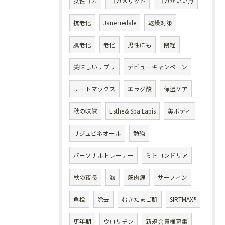
女性ヨガ
ヨガメリット
ヨガがいい点
抗老化
Jane iredale
乾燥対策
肌老化
老化
男性にも
閉経
美味しいサプリ
デビューキャンペーン
サートマックス
エラグ酸
保湿ケア
秋の味覚
Esthe＆Spa Lapis
美ボディ
リジュビネオール
勉強
パーソナルトレーナー
ミトコンドリア
秋の夜長
海
筋肉痛
サーフィン
角栓
除去
むきたまご肌
SIRTMAX®
更年期
ウロリチン
新規会員様募集