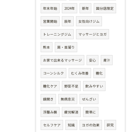
年末年始
2024年
新年
国分店限定
営業開始
辰年
女性向けジム
トレーニングジム
マッサージとヨガ
熊本
肩・首凝り
お家で出来るマッサージ
安心
青汁
コーンシルク
むくみ改善
糖化
糖化ケア
野菜不足
飲みやすい
鏡開き
無病息災
ぜんざい
浮腫み腸
疲労解消
簡単に
セルフケア
知識
ヨガの効果
研究