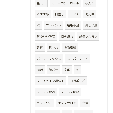
色ムラ
カラーコントロール
秋太り
おすすめ
日差し
ＵＶＡ
発売中
秋
プレゼント
睡眠不足
美しい肌
質のいい睡眠
目の疲れ
成長ホルモン
書道
集中力
食物繊維
バーリーマックス
スーパーフード
腸活
秋バテ
安眠
枕
サーチュイン遺伝子
ヨガポーズ
ストレス解消
ストレス解放
エステワム
エステサロン
姿勢