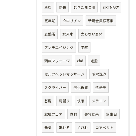
角栓
除去
むきたまご肌
SIRTMAX®
更年期
ウロリチン
新規会員様募集
岩盤浴
水素水
太らない身体
アンチエイジング
炭酸
頭皮マッサージ
cbd
毛髪
セルフヘッドマッサージ
毛穴洗浄
スクライバー
老化角質
遺伝子
基礎
肩凝り
快眠
メラニン
就職フェア
食材
美容効果
誕生日
元気
眠れる
くびれ
コアベルト