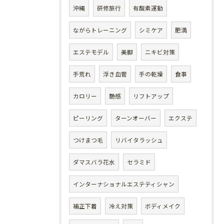
沖縄
研修旅行
有酸素運動
ながらトレーニング
シミケア
肥満
エステモデル
美脚
ニキビ対策
手荒れ
浮き血管
手の乾燥
食事
カロリー
艶感
リフトアップ
ピーリング
ターンオーバー
エクステ
つけまつ毛
リバイタラッシュ
ダマスバラ花水
セラミド
インターナショナルエステティシャン
補正下着
冷え対策
ボディメイク