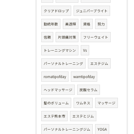
クリアドロップ
ジュニパーブライト
勤続年数
美透輝
資格
努力
信頼
片頭痛対策
フリーウェイト
トレーニングマシン
Vs
パーソナルトレーニング
エステジム
romatipofday
wamtipofday
ヘッドマッサージ
炭酸セラム
髪のボリューム
ワムネス
マッサージ
エステ熊本市
エステとジム
パーソナルトレーニングジム
YOGA