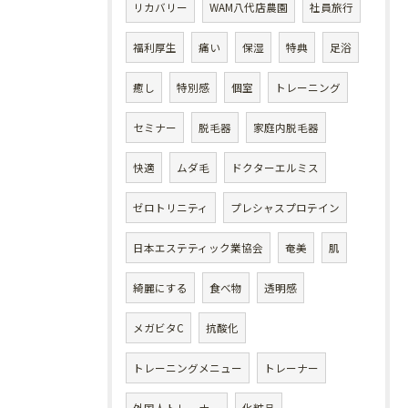
リカバリー
WAM八代店農園
社員旅行
福利厚生
痛い
保湿
特典
足浴
癒し
特別感
個室
トレーニング
セミナー
脱毛器
家庭内脱毛器
快適
ムダ毛
ドクターエルミス
ゼロトリニティ
プレシャスプロテイン
日本エステティック業協会
奄美
肌
綺麗にする
食べ物
透明感
メガビタC
抗酸化
トレーニングメニュー
トレーナー