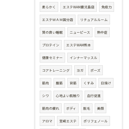
柔らかく
エステWAM鹿児島店
免疫力
エステＷＡＭ国分店
リチュアルルーム
質の良い睡眠
ニューピース
熱中症
プロテイン
エステWAM熊本
健康セミナー
インナーマッスル
コアトレーニング
ヨガ
ポーズ
筋肉
腹筋
背筋
くすみ
日焼け
シワ
心地よい肌触り
血行促進
筋肉の疲れ
ボディ
脱毛
美顔
アロマ
宮崎エステ
ポリフェノール