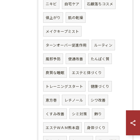
ニキビ
自宅ケア
石鹸落ちコスメ
値上がり
肌の乾燥
メイクキープミスト
ターンオーバー促進作用
ルーティン
風邪予防
便通改善
たんぱく質
良質な睡眠
エステと体づくり
トレーニングスタート
健康づくり
恵方巻
レチノール
シワ改善
くすみ改善
シミ対策
飾り
エステＷＡＭ熊本店
身体づくり