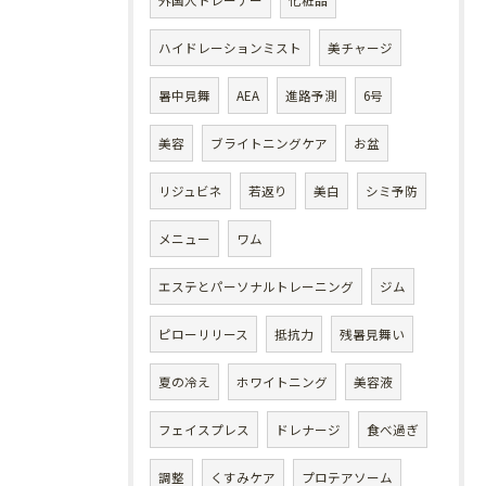
外国人トレーナー
化粧品
ハイドレーションミスト
美チャージ
暑中見舞
AEA
進路予測
6号
美容
ブライトニングケア
お盆
リジュビネ
若返り
美白
シミ予防
メニュー
ワム
エステとパーソナルトレーニング
ジム
ピローリリース
抵抗力
残暑見舞い
夏の冷え
ホワイトニング
美容液
フェイスプレス
ドレナージ
食べ過ぎ
調整
くすみケア
プロテアソーム