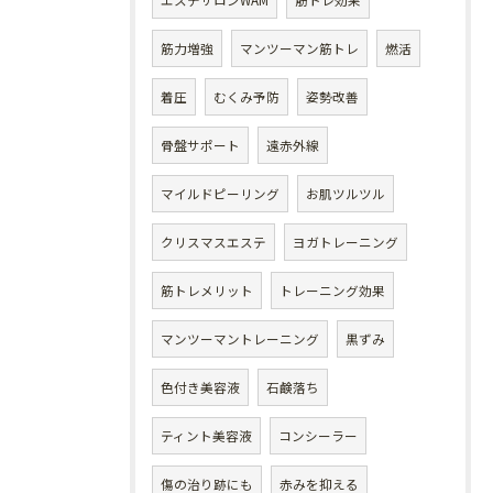
エステサロンWAM
筋トレ効果
筋力増強
マンツーマン筋トレ
燃活
着圧
むくみ予防
姿勢改善
骨盤サポート
遠赤外線
マイルドピーリング
お肌ツルツル
クリスマスエステ
ヨガトレーニング
筋トレメリット
トレーニング効果
マンツーマントレーニング
黒ずみ
色付き美容液
石鹸落ち
ティント美容液
コンシーラー
傷の治り跡にも
赤みを抑える