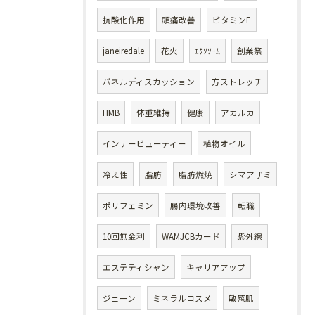
抗酸化作用
頭痛改善
ビタミンE
janeiredale
花火
ｴｸｿｿｰﾑ
創業祭
パネルディスカッション
方ストレッチ
HMB
体重維持
健康
アカルカ
インナービューティー
植物オイル
冷え性
脂肪
脂肪燃焼
シマアザミ
ポリフェミン
腸内環境改善
転職
10回無金利
WAMJCBカード
紫外線
エステティシャン
キャリアアップ
ジェーン
ミネラルコスメ
敏感肌