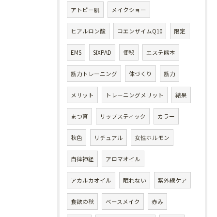
アトピー肌
メイクショー
ヒアルロン酸
コエンザイムQ10
限定
EMS
SIXPAD
便秘
エステ熊本
筋力トレーニング
体づくり
筋力
メリット
トレーニングメリット
結果
まつ育
リップスティック
カラー
秋色
リチュアル
女性ホルモン
自律神経
アロマオイル
アカルカオイル
眠れない
紫外線ケア
食欲の秋
ベースメイク
赤み