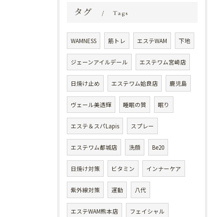
タグ
Tags
WAMNESS
筋トレ
エステWAM
下地
ジェーンアイルデール
エステワム宮崎店
日焼け止め
エステワム姶良店
鹿児島
ヴェール美透輝
睡眠の質
眠り
エステ＆スパLapis
スプレー
エステワム都城店
洗顔
Be20
日焼け対策
ビタミン
インナーケア
紫外線対策
運動
八代
エステWAM熊本店
フェイシャル