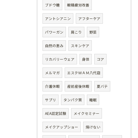
ブドウ糖
眼精疲労改善
アントシアニン
アフターケア
パワーガン
肩こり
野菜
自然の恵み
スキンケア
リカバリーウェア
身体
コア
メルマガ
エステＷＡＭ八代店
介護休暇
産前産後休暇
夏バテ
サプリ
タンパク質
睡眠
AEA認定試験
メイクセミナー
メイクアップショー
焼けない