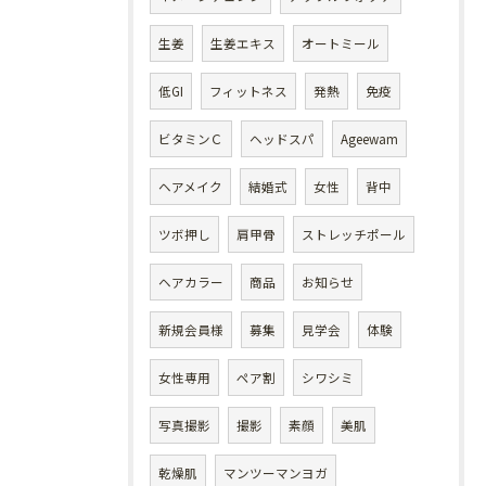
生姜
生姜エキス
オートミール
低GI
フィットネス
発熱
免疫
ビタミンＣ
ヘッドスパ
Ageewam
ヘアメイク
結婚式
女性
背中
ツボ押し
肩甲骨
ストレッチポール
ヘアカラー
商品
お知らせ
新規会員様
募集
見学会
体験
女性専用
ペア割
シワシミ
写真撮影
撮影
素顔
美肌
乾燥肌
マンツーマンヨガ