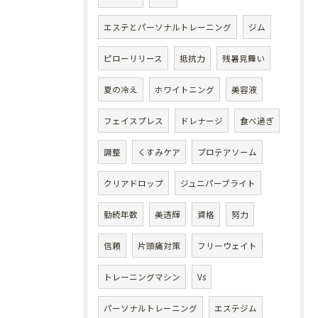
エステとパーソナルトレーニング
ジム
ピローリリース
抵抗力
残暑見舞い
夏の冷え
ホワイトニング
美容液
フェイスプレス
ドレナージ
食べ過ぎ
調整
くすみケア
プロテアソーム
クリアドロップ
ジュニパーブライト
勤続年数
美透輝
資格
努力
信頼
片頭痛対策
フリーウェイト
トレーニングマシン
Vs
パーソナルトレーニング
エステジム