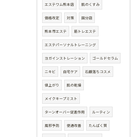
エステワム熊本店
肌のくすみ
価格改定
対策
国分店
熊本市エステ
筋トレエステ
エステパーソナルトレーニング
ヨガインストレーション
ゴールドセラム
ニキビ
自宅ケア
石鹸落ちコスメ
値上がり
肌の乾燥
メイクキープミスト
ターンオーバー促進作用
ルーティン
風邪予防
便通改善
たんぱく質