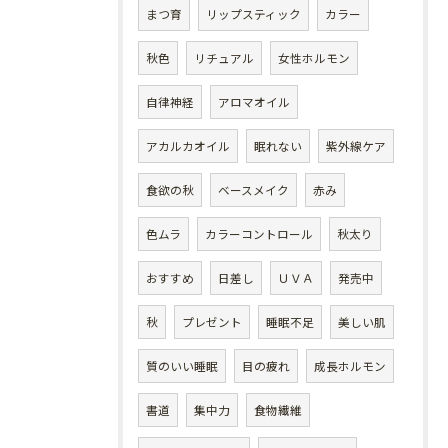
まつ育
リップスティック
カラー
秋色
リチュアル
女性ホルモン
自律神経
アロマオイル
アカルカオイル
眠れない
紫外線ケア
食欲の秋
ベースメイク
赤み
色ムラ
カラーコントロール
秋太り
おすすめ
日差し
ＵＶＡ
発売中
秋
プレゼント
睡眠不足
美しい肌
質のいい睡眠
目の疲れ
成長ホルモン
書道
集中力
食物繊維