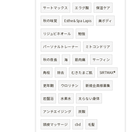
サートマックス
エラグ酸
保湿ケア
秋の味覚
Esthe＆Spa Lapis
美ボディ
リジュビネオール
勉強
パーソナルトレーナー
ミトコンドリア
秋の夜長
海
筋肉痛
サーフィン
角栓
除去
むきたまご肌
SIRTMAX®
更年期
ウロリチン
新規会員様募集
岩盤浴
水素水
太らない身体
アンチエイジング
炭酸
頭皮マッサージ
cbd
毛髪