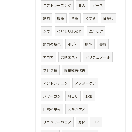
コアトレーニング
ヨガ
ポーズ
筋肉
腹筋
背筋
くすみ
日焼け
シワ
心地よい肌触り
血行促進
筋肉の疲れ
ボディ
脱毛
美顔
アロマ
宮崎エステ
ポリフェノール
ブドウ糖
眼精疲労改善
アントシアニン
アフターケア
パワーガン
肩こり
野菜
自然の恵み
スキンケア
リカバリーウェア
身体
コア