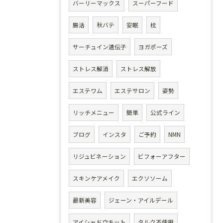
バーリーマックス
スーパーフード
腸活
秋バテ
安眠
枕
サーチュイン遺伝子
ヨガポーズ
ストレス解消
ストレス解放
エステワム
エステサロン
姿勢
リッチメニュー
簡単
公式ライン
ブログ
インスタ
ご予約
NMN
リジュビネーション
ビフォーアフター
スキンケアメイク
エクソソーム
最新美容
ジェーン・アイルデール
アイシャドウキット
タルク不使用