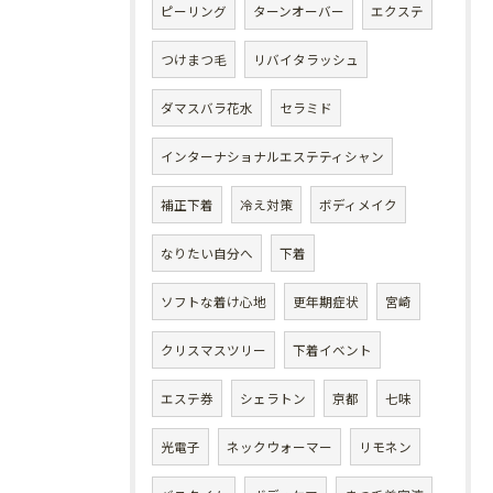
ピーリング
ターンオーバー
エクステ
つけまつ毛
リバイタラッシュ
ダマスバラ花水
セラミド
インターナショナルエステティシャン
補正下着
冷え対策
ボディメイク
なりたい自分へ
下着
ソフトな着け心地
更年期症状
宮崎
クリスマスツリー
下着イベント
エステ券
シェラトン
京都
七味
光電子
ネックウォーマー
リモネン