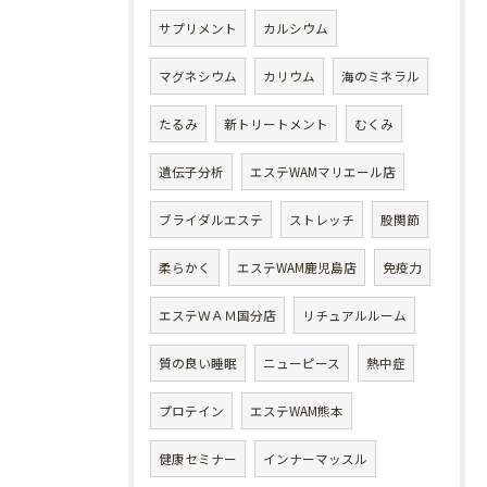
サプリメント
カルシウム
マグネシウム
カリウム
海のミネラル
たるみ
新トリートメント
むくみ
遺伝子分析
エステWAMマリエール店
ブライダルエステ
ストレッチ
股関節
柔らかく
エステWAM鹿児島店
免疫力
エステＷＡＭ国分店
リチュアルルーム
質の良い睡眠
ニューピース
熱中症
プロテイン
エステWAM熊本
健康セミナー
インナーマッスル