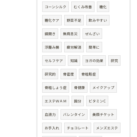
コーンシルク
むくみ改善
糖化
糖化ケア
野菜不足
飲みやすい
鏡開き
無病息災
ぜんざい
浮腫み腸
疲労解消
簡単に
セルフケア
知識
ヨガの効果
研究
研究的
骨密度
骨粗鬆症
骨粗しょう症
骨健康
メイクアップ
エステＷＡＭ
国分
ビタミンC
血液力
バレンタイン
美顔チケット
お手入れ
チョコレート
メンズエステ