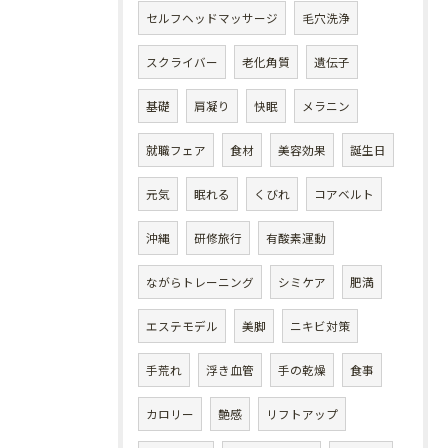
セルフヘッドマッサージ
毛穴洗浄
スクライバー
老化角質
遺伝子
基礎
肩凝り
快眠
メラニン
就職フェア
食材
美容効果
誕生日
元気
眠れる
くびれ
コアベルト
沖縄
研修旅行
有酸素運動
ながらトレーニング
シミケア
肥満
エステモデル
美脚
ニキビ対策
手荒れ
浮き血管
手の乾燥
食事
カロリー
艶感
リフトアップ