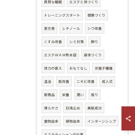
良質な睡眠
エステと体づくり
トレーニングスタート
健康づくり
恵方巻
レチノール
シワ改善
くすみ改善
シミ対策
飾り
エステＷＡＭ熊本店
身体づくり
体力の衰え
おもてなし
光電子繊維
温活
肌改善
ニキビ改善
成人式
新商品
栄養
潤い
張り
滑らかさ
日焼止め
美肌成分
食物由来
植物由来
インターンシップ
エステティシャンの仕事