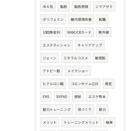
冷え性
脂肪
脂肪燃焼
シマアザミ
ポリフェミン
腸内環境改善
転職
10回無金利
WAMJCBカード
紫外線
エステティシャン
キャリアアップ
ジェーン
ミネラルコスメ
敏感肌
アトピー肌
メイクショー
ヒアルロン酸
コエンザイムQ10
限定
EMS
SIXPAD
便秘
エステ熊本
筋力トレーニング
体づくり
筋力
メリット
トレーニングメリット
結果