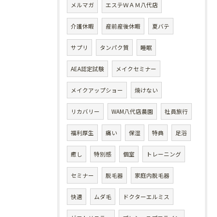
メルマガ
エステＷＡＭ八代店
介護休暇
産前産後休暇
夏バテ
サプリ
タンパク質
睡眠
AEA認定試験
メイクセミナー
メイクアップショー
焼けない
リカバリー
WAM八代店農園
社員旅行
福利厚生
痛い
保湿
特典
足浴
癒し
特別感
個室
トレーニング
セミナー
脱毛器
家庭内脱毛器
快適
ムダ毛
ドクターエルミス