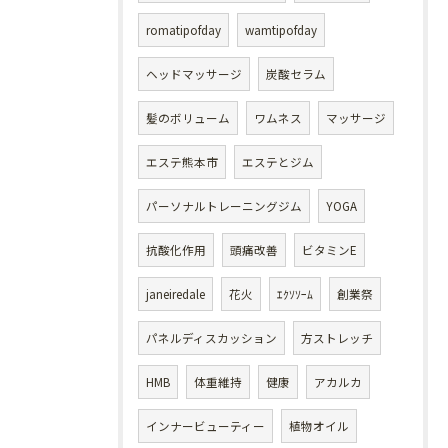
romatipofday
wamtipofday
ヘッドマッサージ
炭酸セラム
髪のボリューム
ワムネス
マッサージ
エステ熊本市
エステとジム
パーソナルトレーニングジム
YOGA
抗酸化作用
頭痛改善
ビタミンE
janeiredale
花火
ｴｸｿｿｰﾑ
創業祭
パネルディスカッション
方ストレッチ
HMB
体重維持
健康
アカルカ
インナービューティー
植物オイル