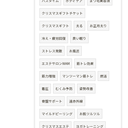
バスタイム
ボディケア
まつ毛美容液
クリスマスギフトチケット
クリスマスギフト
太る
お正月太り
冷え・疲労回復
良い眠り
ストレス発散
お風呂
エステサロンWAM
筋トレ効果
筋力増強
マンツーマン筋トレ
燃活
着圧
むくみ予防
姿勢改善
骨盤サポート
遠赤外線
マイルドピーリング
お肌ツルツル
クリスマスエステ
ヨガトレーニング