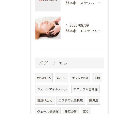
熊本市エステワム 熊本店 下着
2026/08/09
熊本市 エステワム熊本店 癒しのクールヘッドマッサージ♬
タグ
Tags
WAMNESS
筋トレ
エステWAM
下地
ジェーンアイルデール
エステワム宮崎店
日焼け止め
エステワム姶良店
鹿児島
ヴェール美透輝
睡眠の質
眠り