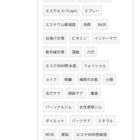
エステ＆スパLapis
スプレー
エステワム都城店
洗顔
Be20
日焼け対策
ビタミン
インナーケア
紫外線対策
運動
八代
エステWAM熊本店
フェイシャル
メイク
綺麗
梅雨のお肌
小顔
毛穴ケア
頭皮ケア
痩身
パーソナルジム
女性専用ジム
ダイエット
パーツケア
ミネラル
MCM
亜鉛
エステWAM宮崎店