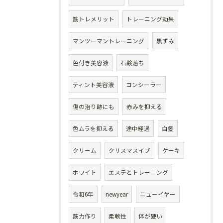
筋トレメリット
トレーニング効果
マンツーマントレーニング
黒ずみ
色付き美容液
石鹸落ち
ティント美容液
コンシーラー
傷の治り跡にも
赤みを抑える
色ムラを抑える
途中経過
白髪
クリーム
クリスマスイブ
ケーキ
ホワイト
エステとトレーニング
令和6年
newyear
ニューイヤー
筋力作り
柔軟性
体が硬い