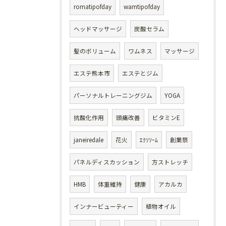
romatipofday
wamtipofday
ヘッドマッサージ
炭酸セラム
髪のボリューム
ワムネス
マッサージ
エステ熊本市
エステとジム
パーソナルトレーニングジム
YOGA
抗酸化作用
頭痛改善
ビタミンE
janeiredale
花火
ｴｸｿｿｰﾑ
創業祭
パネルディスカッション
方ストレッチ
HMB
体重維持
健康
アカルカ
インナービューティー
植物オイル