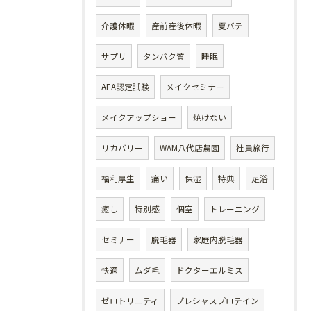
介護休暇
産前産後休暇
夏バテ
サプリ
タンパク質
睡眠
AEA認定試験
メイクセミナー
メイクアップショー
焼けない
リカバリー
WAM八代店農園
社員旅行
福利厚生
痛い
保湿
特典
足浴
癒し
特別感
個室
トレーニング
セミナー
脱毛器
家庭内脱毛器
快適
ムダ毛
ドクターエルミス
ゼロトリニティ
プレシャスプロテイン