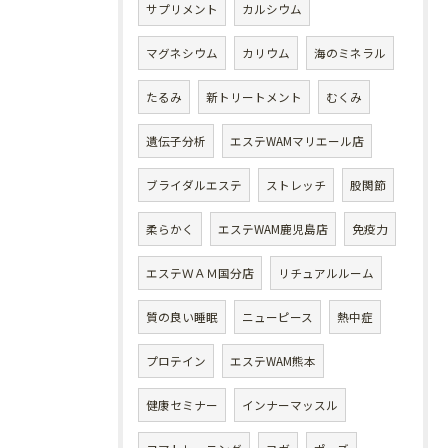
サプリメント
カルシウム
マグネシウム
カリウム
海のミネラル
たるみ
新トリートメント
むくみ
遺伝子分析
エステWAMマリエール店
ブライダルエステ
ストレッチ
股関節
柔らかく
エステWAM鹿児島店
免疫力
エステＷＡＭ国分店
リチュアルルーム
質の良い睡眠
ニューピース
熱中症
プロテイン
エステWAM熊本
健康セミナー
インナーマッスル