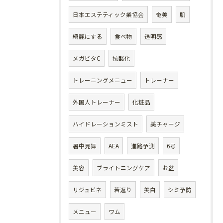
日本エステティック業協会
奄美
肌
綺麗にする
食べ物
透明感
メガビタC
抗酸化
トレーニングメニュー
トレーナー
外国人トレーナー
化粧品
ハイドレーションミスト
美チャージ
暑中見舞
AEA
進路予測
6号
美容
ブライトニングケア
お盆
リジュビネ
若返り
美白
シミ予防
メニュー
ワム