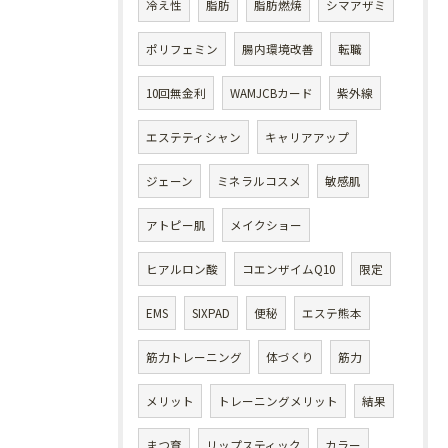
冷え性
脂肪
脂肪燃焼
シマアザミ
ポリフェミン
腸内環境改善
転職
10回無金利
WAMJCBカード
紫外線
エステティシャン
キャリアアップ
ジェーン
ミネラルコスメ
敏感肌
アトピー肌
メイクショー
ヒアルロン酸
コエンザイムQ10
限定
EMS
SIXPAD
便秘
エステ熊本
筋力トレーニング
体づくり
筋力
メリット
トレーニングメリット
結果
まつ育
リップスティック
カラー