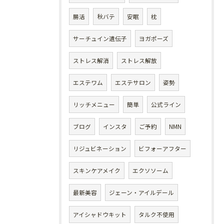
腸活
秋バテ
安眠
枕
サーチュイン遺伝子
ヨガポーズ
ストレス解消
ストレス解放
エステワム
エステサロン
姿勢
リッチメニュー
簡単
公式ライン
ブログ
インスタ
ご予約
NMN
リジュビネーション
ビフォーアフター
スキンケアメイク
エクソソーム
最新美容
ジェーン・アイルデール
アイシャドウキット
タルク不使用