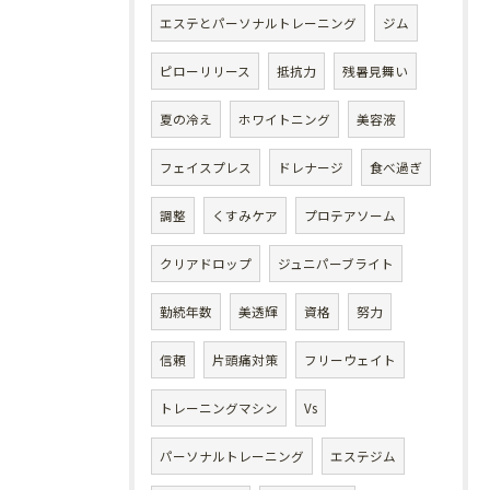
エステとパーソナルトレーニング
ジム
ピローリリース
抵抗力
残暑見舞い
夏の冷え
ホワイトニング
美容液
フェイスプレス
ドレナージ
食べ過ぎ
調整
くすみケア
プロテアソーム
クリアドロップ
ジュニパーブライト
勤続年数
美透輝
資格
努力
信頼
片頭痛対策
フリーウェイト
トレーニングマシン
Vs
パーソナルトレーニング
エステジム