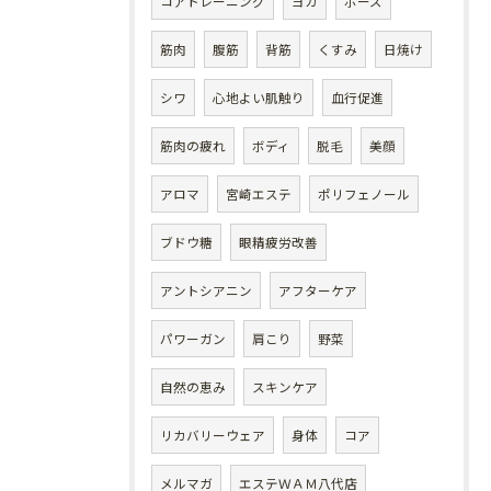
コアトレーニング
ヨガ
ポーズ
筋肉
腹筋
背筋
くすみ
日焼け
シワ
心地よい肌触り
血行促進
筋肉の疲れ
ボディ
脱毛
美顔
アロマ
宮崎エステ
ポリフェノール
ブドウ糖
眼精疲労改善
アントシアニン
アフターケア
パワーガン
肩こり
野菜
自然の恵み
スキンケア
リカバリーウェア
身体
コア
メルマガ
エステＷＡＭ八代店