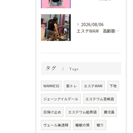
2026/08/06
エステWAM 高齢筋トレ
タグ
Tags
WAMNESS
筋トレ
エステWAM
下地
ジェーンアイルデール
エステワム宮崎店
日焼け止め
エステワム姶良店
鹿児島
ヴェール美透輝
睡眠の質
眠り