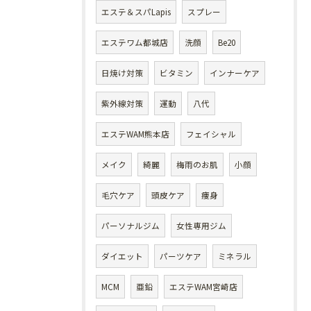
エステ＆スパLapis
スプレー
エステワム都城店
洗顔
Be20
日焼け対策
ビタミン
インナーケア
紫外線対策
運動
八代
エステWAM熊本店
フェイシャル
メイク
綺麗
梅雨のお肌
小顔
毛穴ケア
頭皮ケア
痩身
パーソナルジム
女性専用ジム
ダイエット
パーツケア
ミネラル
MCM
亜鉛
エステWAM宮崎店