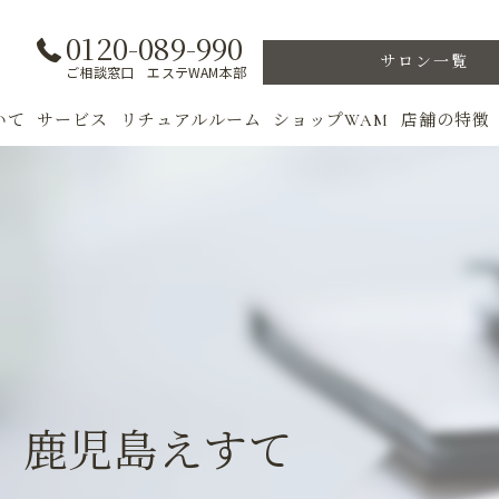
0120-089-990
サロン一覧
ご相談窓口 エステWAM本部
いて
サービス
リチュアルルーム
ショップWAM
店舗の特徴
ト
初めての方へ
季節のトリートメント
美肌
フェイシャル
ウェルカムバック
乾燥肌
対策
ボディ
VIP ROOM
ニキビ
＆キャンペーン
美肌脱毛
スキンケア
ブライダル
トレーニン
 鹿児島えすて
女性専用フィットネス