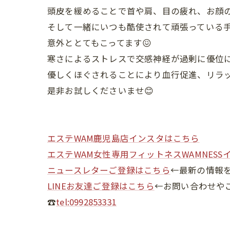
頭皮を緩めることで首や肩、目の疲れ、お顔の
そして一緒にいつも酷使されて頑張っている手🖐
意外ととてもこってます😖
寒さによるストレスで交感神経が過剰に優位
優しくほぐされることにより血行促進、リラッ
是非お試しくださいませ😊
エステWAM鹿児島店インスタはこちら
エステWAM女性専用フィットネスWAMNESS
ニュースレターご登録はこちら
←最新の情報
LINEお友達ご登録はこちら
←お問い合わせや
☎
tel:0992853331