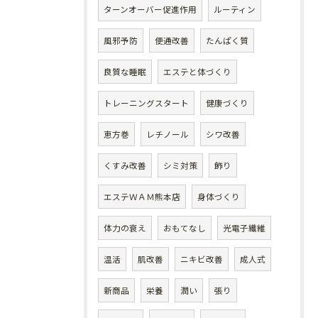
ターンオーバー促進作用
ルーティン
風邪予防
便通改善
たんぱく質
良質な睡眠
エステと体づくり
トレーニングスタート
健康づくり
恵方巻
レチノール
シワ改善
くすみ改善
シミ対策
飾り
エステＷＡＭ熊本店
身体づくり
体力の衰え
おもてなし
光電子繊維
温活
肌改善
ニキビ改善
成人式
新商品
栄養
潤い
張り