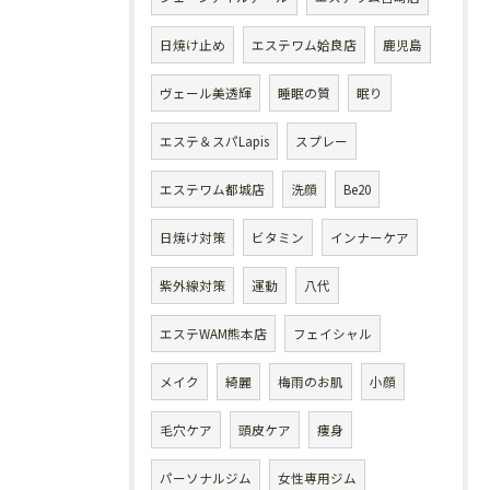
日焼け止め
エステワム姶良店
鹿児島
ヴェール美透輝
睡眠の質
眠り
エステ＆スパLapis
スプレー
エステワム都城店
洗顔
Be20
日焼け対策
ビタミン
インナーケア
紫外線対策
運動
八代
エステWAM熊本店
フェイシャル
メイク
綺麗
梅雨のお肌
小顔
毛穴ケア
頭皮ケア
痩身
パーソナルジム
女性専用ジム