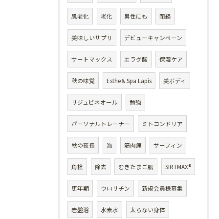
肌老化
老化
男性にも
閉経
美味しいサプリ
デビューキャンペーン
サートマックス
エラグ酸
保湿ケア
秋の味覚
Esthe＆Spa Lapis
美ボディ
リジュビネオール
勉強
パーソナルトレーナー
ミトコンドリア
秋の夜長
海
筋肉痛
サーフィン
角栓
除去
むきたまご肌
SIRTMAX®
更年期
ウロリチン
新規会員様募集
岩盤浴
水素水
太らない身体