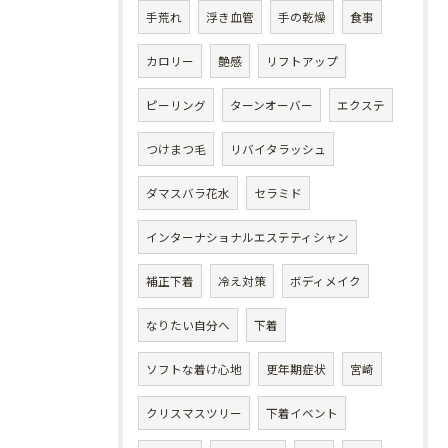
手荒れ
浮き血管
手の乾燥
食事
カロリー
艶感
リフトアップ
ピーリング
ターンオーバー
エクステ
つけまつ毛
リバイタラッシュ
ダマスバラ花水
セラミド
インターナショナルエステティシャン
補正下着
冷え対策
ボディメイク
なりたい自分へ
下着
ソフトな着け心地
更年期症状
宮崎
クリスマスツリー
下着イベント