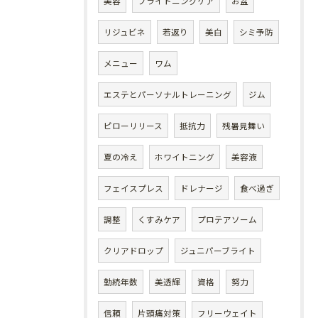
美容
ブライトニングケア
お盆
リジュビネ
若返り
美白
シミ予防
メニュー
ワム
エステとパーソナルトレーニング
ジム
ピローリリース
抵抗力
残暑見舞い
夏の冷え
ホワイトニング
美容液
フェイスプレス
ドレナージ
食べ過ぎ
調整
くすみケア
プロテアソーム
クリアドロップ
ジュニパーブライト
勤続年数
美透輝
資格
努力
信頼
片頭痛対策
フリーウェイト