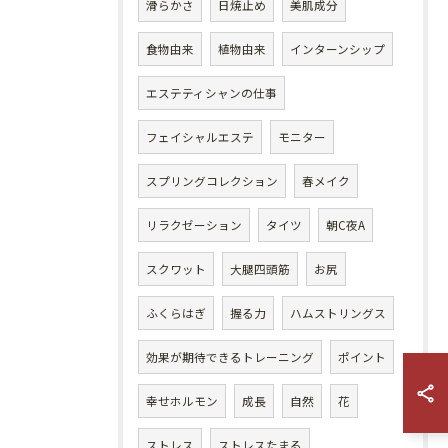
滑らかさ
日焼止め
美肌成分
食物由来
植物由来
インターンシップ
エステティシャンの仕事
フェイシャルエステ
モニター
スプリングコレクション
春メイク
リラクゼーション
タイツ
朝C夜A
スクワット
大腿四頭筋
お尻
ふくらはぎ
握る力
ハムストリングス
効果が期待できるトレーニング
ポイント
幸せホルモン
成長
自然
花
ストレス
ストレスたまる