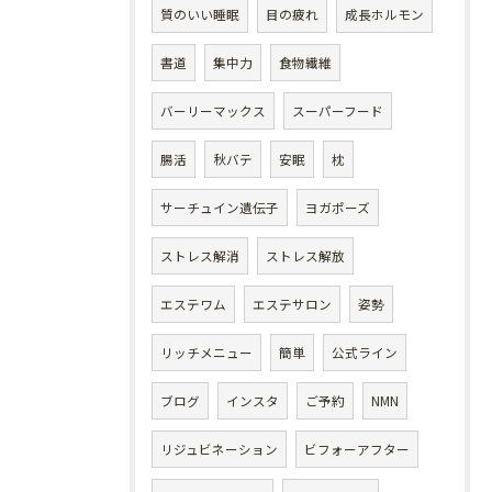
質のいい睡眠
目の疲れ
成長ホルモン
書道
集中力
食物繊維
バーリーマックス
スーパーフード
腸活
秋バテ
安眠
枕
サーチュイン遺伝子
ヨガポーズ
ストレス解消
ストレス解放
エステワム
エステサロン
姿勢
リッチメニュー
簡単
公式ライン
ブログ
インスタ
ご予約
NMN
リジュビネーション
ビフォーアフター