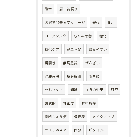
熊本
肩・首凝り
お家で出来るマッサージ
安心
青汁
コーンシルク
むくみ改善
糖化
糖化ケア
野菜不足
飲みやすい
鏡開き
無病息災
ぜんざい
浮腫み腸
疲労解消
簡単に
セルフケア
知識
ヨガの効果
研究
研究的
骨密度
骨粗鬆症
骨粗しょう症
骨健康
メイクアップ
エステＷＡＭ
国分
ビタミンC