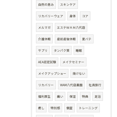
自然の恵み
スキンケア
リカバリーウェア
身体
コア
メルマガ
エステＷＡＭ八代店
介護休暇
産前産後休暇
夏バテ
サプリ
タンパク質
睡眠
AEA認定試験
メイクセミナー
メイクアップショー
焼けない
リカバリー
WAM八代店農園
社員旅行
福利厚生
痛い
保湿
特典
足浴
癒し
特別感
個室
トレーニング