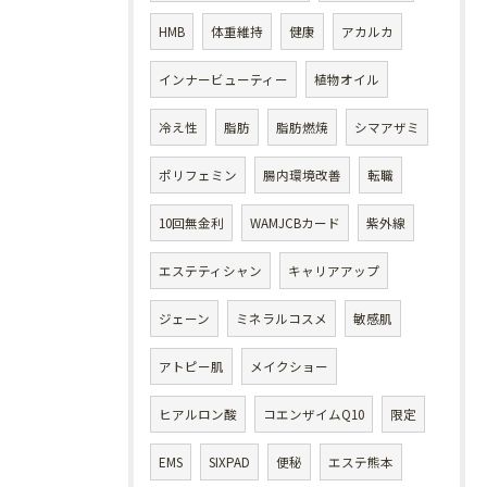
HMB
体重維持
健康
アカルカ
インナービューティー
植物オイル
冷え性
脂肪
脂肪燃焼
シマアザミ
ポリフェミン
腸内環境改善
転職
10回無金利
WAMJCBカード
紫外線
エステティシャン
キャリアアップ
ジェーン
ミネラルコスメ
敏感肌
アトピー肌
メイクショー
ヒアルロン酸
コエンザイムQ10
限定
EMS
SIXPAD
便秘
エステ熊本