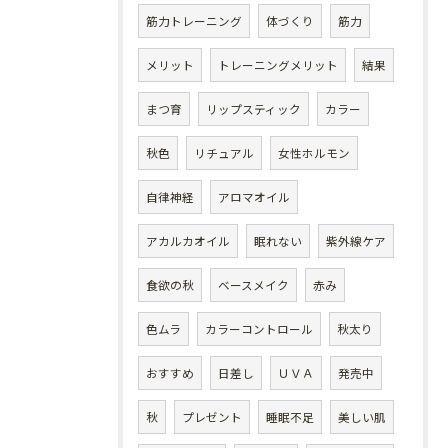
筋力トレーニング
体づくり
筋力
メリット
トレーニングメリット
結果
まつ育
リップスティック
カラー
秋色
リチュアル
女性ホルモン
自律神経
アロマオイル
アカルカオイル
眠れない
紫外線ケア
食欲の秋
ベースメイク
赤み
色ムラ
カラーコントロール
秋太り
おすすめ
日差し
ＵＶＡ
発売中
秋
プレゼント
睡眠不足
美しい肌