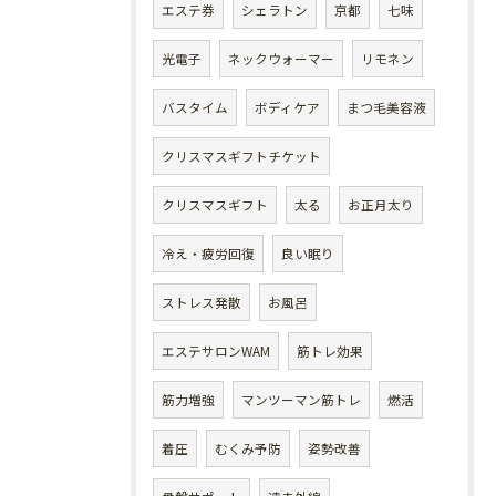
エステ券
シェラトン
京都
七味
光電子
ネックウォーマー
リモネン
バスタイム
ボディケア
まつ毛美容液
クリスマスギフトチケット
クリスマスギフト
太る
お正月太り
冷え・疲労回復
良い眠り
ストレス発散
お風呂
エステサロンWAM
筋トレ効果
筋力増強
マンツーマン筋トレ
燃活
着圧
むくみ予防
姿勢改善