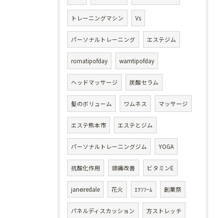
トレーニングマシン
Vs
パーソナルトレーニング
エステジム
romatipofday
wamtipofday
ヘッドマッサージ
炭酸セラム
髪のボリューム
ワムネス
マッサージ
エステ熊本市
エステとジム
パーソナルトレーニングジム
YOGA
抗酸化作用
頭痛改善
ビタミンE
janeiredale
花火
ｴｸｿｿｰﾑ
創業祭
パネルディスカッション
方ストレッチ