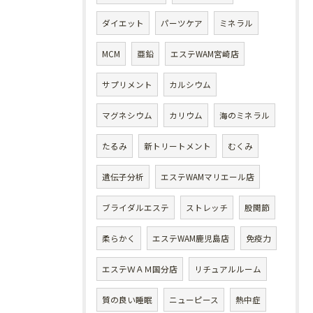
ダイエット
パーツケア
ミネラル
MCM
亜鉛
エステWAM宮崎店
サプリメント
カルシウム
マグネシウム
カリウム
海のミネラル
たるみ
新トリートメント
むくみ
遺伝子分析
エステWAMマリエール店
ブライダルエステ
ストレッチ
股関節
柔らかく
エステWAM鹿児島店
免疫力
エステＷＡＭ国分店
リチュアルルーム
質の良い睡眠
ニューピース
熱中症