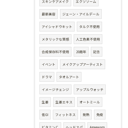
スキンケアメイク
エクソソーム
最新美容
ジェーン・アイルデール
アイシャドウキット
タルク不使用
メタリックな質感
人工色素不使用
合成保存料不使用
20周年
記念
イベント
メイクアップアーティスト
ドラマ
タオルアート
イメージチェンジ
アップルウォッチ
生姜
生姜エキス
オートミール
低GI
フィットネス
発熱
免疫
ビタミンＣ
ヘッドスパ
Ageewam