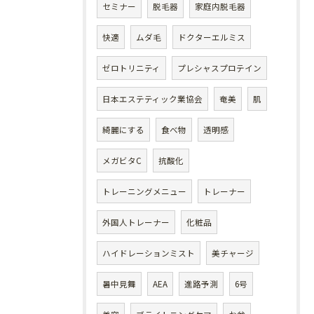
セミナー
脱毛器
家庭内脱毛器
快適
ムダ毛
ドクターエルミス
ゼロトリニティ
プレシャスプロテイン
日本エステティック業協会
奄美
肌
綺麗にする
食べ物
透明感
メガビタC
抗酸化
トレーニングメニュー
トレーナー
外国人トレーナー
化粧品
ハイドレーションミスト
美チャージ
暑中見舞
AEA
進路予測
6号