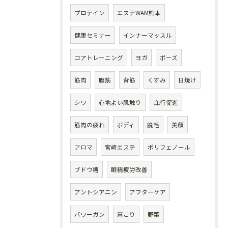
プロテイン
エステWAM熊本
健康セミナー
インナーマッスル
コアトレーニング
ヨガ
ポーズ
筋肉
腹筋
背筋
くすみ
日焼け
シワ
心地よい肌触り
血行促進
筋肉の疲れ
ボディ
脱毛
美顔
アロマ
宮崎エステ
ポリフェノール
ブドウ糖
眼精疲労改善
アントシアニン
アフターケア
パワーガン
肩こり
野菜