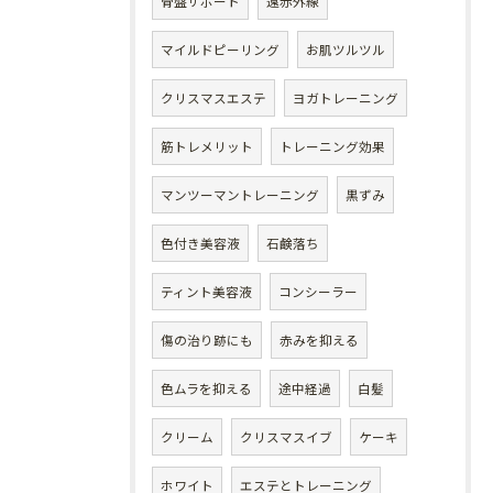
骨盤サポート
遠赤外線
マイルドピーリング
お肌ツルツル
クリスマスエステ
ヨガトレーニング
筋トレメリット
トレーニング効果
マンツーマントレーニング
黒ずみ
色付き美容液
石鹸落ち
ティント美容液
コンシーラー
傷の治り跡にも
赤みを抑える
色ムラを抑える
途中経過
白髪
クリーム
クリスマスイブ
ケーキ
ホワイト
エステとトレーニング