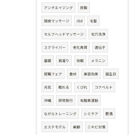
アンチエイジング
炭酸
頭皮マッサージ
cbd
毛髪
セルフヘッドマッサージ
毛穴洗浄
スクライバー
老化角質
遺伝子
基礎
肩凝り
快眠
メラニン
就職フェア
食材
美容効果
誕生日
元気
眠れる
くびれ
コアベルト
沖縄
研修旅行
有酸素運動
ながらトレーニング
シミケア
肥満
エステモデル
美脚
ニキビ対策