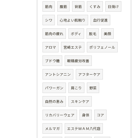
筋肉
腹筋
背筋
くすみ
日焼け
シワ
心地よい肌触り
血行促進
筋肉の疲れ
ボディ
脱毛
美顔
アロマ
宮崎エステ
ポリフェノール
ブドウ糖
眼精疲労改善
アントシアニン
アフターケア
パワーガン
肩こり
野菜
自然の恵み
スキンケア
リカバリーウェア
身体
コア
メルマガ
エステＷＡＭ八代店