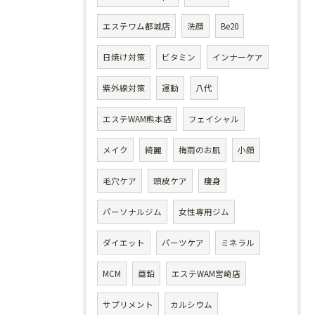
エステワム都城店
洗顔
Be20
日焼け対策
ビタミン
インナーケア
紫外線対策
運動
八代
エステWAM熊本店
フェイシャル
メイク
綺麗
梅雨のお肌
小顔
毛穴ケア
頭皮ケア
痩身
パーソナルジム
女性専用ジム
ダイエット
パーツケア
ミネラル
MCM
亜鉛
エステWAM宮崎店
サプリメント
カルシウム