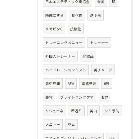
日本エステティック業協会
奄美
肌
綺麗にする
食べ物
透明感
メガビタC
抗酸化
トレーニングメニュー
トレーナー
外国人トレーナー
化粧品
ハイドレーションミスト
美チャージ
暑中見舞
AEA
進路予測
6号
美容
ブライトニングケア
お盆
リジュビネ
若返り
美白
シミ予防
メニュー
ワム
エステとパーソナルトレーニング
ジム