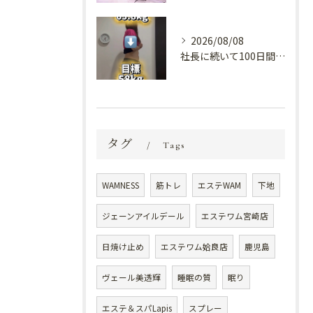
2026/08/08
社長に続いて100日間ダイエット！？😳
タグ
Tags
WAMNESS
筋トレ
エステWAM
下地
ジェーンアイルデール
エステワム宮崎店
日焼け止め
エステワム姶良店
鹿児島
ヴェール美透輝
睡眠の質
眠り
エステ＆スパLapis
スプレー