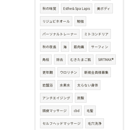
秋の味覚
Esthe＆Spa Lapis
美ボディ
リジュビネオール
勉強
パーソナルトレーナー
ミトコンドリア
秋の夜長
海
筋肉痛
サーフィン
角栓
除去
むきたまご肌
SIRTMAX®
更年期
ウロリチン
新規会員様募集
岩盤浴
水素水
太らない身体
アンチエイジング
炭酸
頭皮マッサージ
cbd
毛髪
セルフヘッドマッサージ
毛穴洗浄