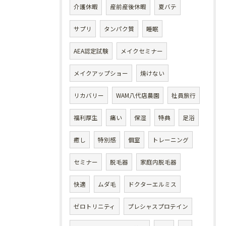
介護休暇
産前産後休暇
夏バテ
サプリ
タンパク質
睡眠
AEA認定試験
メイクセミナー
メイクアップショー
焼けない
リカバリー
WAM八代店農園
社員旅行
福利厚生
痛い
保湿
特典
足浴
癒し
特別感
個室
トレーニング
セミナー
脱毛器
家庭内脱毛器
快適
ムダ毛
ドクターエルミス
ゼロトリニティ
プレシャスプロテイン