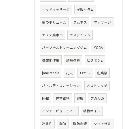
ヘッドマッサージ
炭酸セラム
髪のボリューム
ワムネス
マッサージ
エステ熊本市
エステとジム
パーソナルトレーニングジム
YOGA
抗酸化作用
頭痛改善
ビタミンE
janeiredale
花火
ｴｸｿｿｰﾑ
創業祭
パネルディスカッション
方ストレッチ
HMB
体重維持
健康
アカルカ
インナービューティー
植物オイル
冷え性
脂肪
脂肪燃焼
シマアザミ