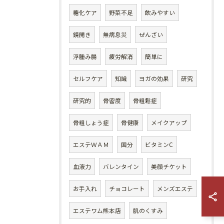
糖化ケア
野菜不足
飲みやすい
鏡開き
無病息災
ぜんざい
浮腫み腸
疲労解消
簡単に
セルフケア
知識
ヨガの効果
研究
研究的
骨密度
骨粗鬆症
骨粗しょう症
骨健康
メイクアップ
エステＷＡＭ
国分
ビタミンC
血液力
バレンタイン
美顔チケット
お手入れ
チョコレート
メンズエステ
エステワム熊本店
肌のくすみ