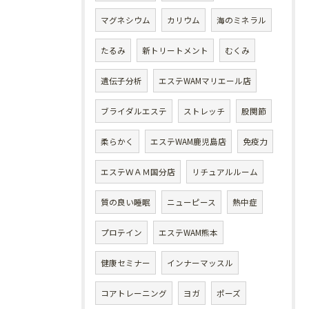
マグネシウム
カリウム
海のミネラル
たるみ
新トリートメント
むくみ
遺伝子分析
エステWAMマリエール店
ブライダルエステ
ストレッチ
股関節
柔らかく
エステWAM鹿児島店
免疫力
エステＷＡＭ国分店
リチュアルルーム
質の良い睡眠
ニューピース
熱中症
プロテイン
エステWAM熊本
健康セミナー
インナーマッスル
コアトレーニング
ヨガ
ポーズ