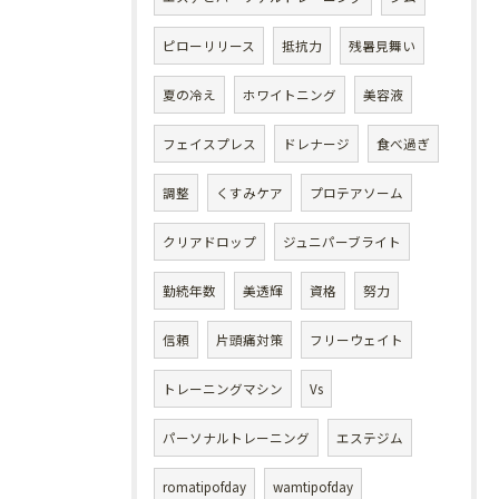
ピローリリース
抵抗力
残暑見舞い
夏の冷え
ホワイトニング
美容液
フェイスプレス
ドレナージ
食べ過ぎ
調整
くすみケア
プロテアソーム
クリアドロップ
ジュニパーブライト
勤続年数
美透輝
資格
努力
信頼
片頭痛対策
フリーウェイト
トレーニングマシン
Vs
パーソナルトレーニング
エステジム
romatipofday
wamtipofday