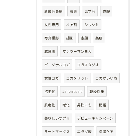
新規会員様
募集
見学会
体験
女性専用
ペア割
シワシミ
写真撮影
撮影
素顔
美肌
乾燥肌
マンツーマンヨガ
パーソナルヨガ
ヨガスタジオ
女性ヨガ
ヨガメリット
ヨガがいい点
抗老化
Jane iredale
乾燥対策
肌老化
老化
男性にも
閉経
美味しいサプリ
デビューキャンペーン
サートマックス
エラグ酸
保湿ケア