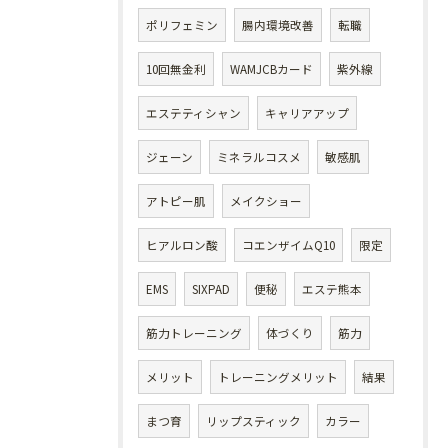
ポリフェミン
腸内環境改善
転職
10回無金利
WAMJCBカード
紫外線
エステティシャン
キャリアアップ
ジェーン
ミネラルコスメ
敏感肌
アトピー肌
メイクショー
ヒアルロン酸
コエンザイムQ10
限定
EMS
SIXPAD
便秘
エステ熊本
筋力トレーニング
体づくり
筋力
メリット
トレーニングメリット
結果
まつ育
リップスティック
カラー