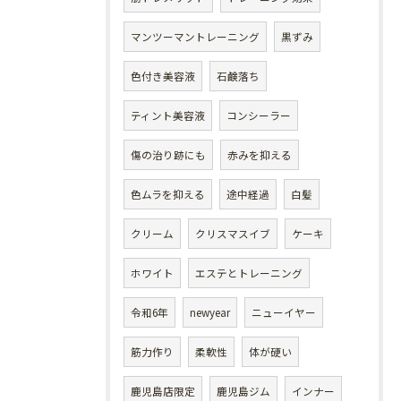
マンツーマントレーニング
黒ずみ
色付き美容液
石鹸落ち
ティント美容液
コンシーラー
傷の治り跡にも
赤みを抑える
色ムラを抑える
途中経過
白髪
クリーム
クリスマスイブ
ケーキ
ホワイト
エステとトレーニング
令和6年
newyear
ニューイヤー
筋力作り
柔軟性
体が硬い
鹿児島店限定
鹿児島ジム
インナー