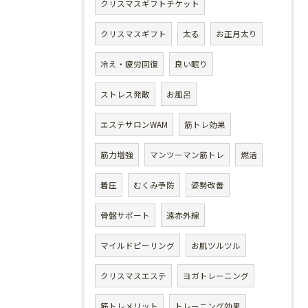
クリスマスギフトチケット
クリスマスギフト
太る
お正月太り
冷え・疲労回復
良い眠り
ストレス発散
お風呂
エステサロンWAM
筋トレ効果
筋力増強
マンツーマン筋トレ
燃活
着圧
むくみ予防
姿勢改善
骨盤サポート
遠赤外線
マイルドピーリング
お肌ツルツル
クリスマスエステ
ヨガトレーニング
筋トレメリット
トレーニング効果