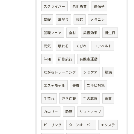
スクライバー
老化角質
遺伝子
基礎
肩凝り
快眠
メラニン
就職フェア
食材
美容効果
誕生日
元気
眠れる
くびれ
コアベルト
沖縄
研修旅行
有酸素運動
ながらトレーニング
シミケア
肥満
エステモデル
美脚
ニキビ対策
手荒れ
浮き血管
手の乾燥
食事
カロリー
艶感
リフトアップ
ピーリング
ターンオーバー
エクステ