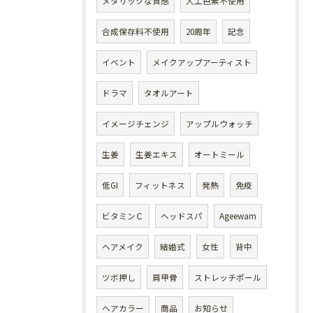
メタリックな質感
人工色素不使用
合成保存料不使用
20周年
記念
イベント
メイクアップアーティスト
ドラマ
タオルアート
イメージチェンジ
アップルウォッチ
生姜
生姜エキス
オートミール
低GI
フィットネス
発熱
免疫
ビタミンＣ
ヘッドスパ
Ageewam
ヘアメイク
結婚式
女性
背中
ツボ押し
肩甲骨
ストレッチポール
ヘアカラー
商品
お知らせ