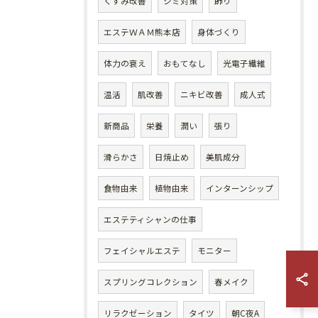
くすみ改善
シミ対策
飾り
エステＷＡＭ熊本店
身体づくり
体力の衰え
おもてなし
光電子繊維
温活
肌改善
ニキビ改善
成人式
新商品
栄養
潤い
張り
滑らかさ
日焼止め
美肌成分
食物由来
植物由来
インターンシップ
エステティシャンの仕事
フェイシャルエステ
モニター
スプリングコレクション
春メイク
リラクゼーション
タイツ
朝C夜A