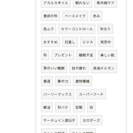
アカルカオイル
眠れない
紫外線ケア
食欲の秋
ベースメイク
赤み
色ムラ
カラーコントロール
秋太り
おすすめ
日差し
ＵＶＡ
発売中
秋
プレゼント
睡眠不足
美しい肌
質のいい睡眠
目の疲れ
成長ホルモン
書道
集中力
食物繊維
バーリーマックス
スーパーフード
腸活
秋バテ
安眠
枕
サーチュイン遺伝子
ヨガポーズ