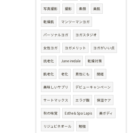
写真撮影
撮影
素顔
美肌
乾燥肌
マンツーマンヨガ
パーソナルヨガ
ヨガスタジオ
女性ヨガ
ヨガメリット
ヨガがいい点
抗老化
Jane iredale
乾燥対策
肌老化
老化
男性にも
閉経
美味しいサプリ
デビューキャンペーン
サートマックス
エラグ酸
保湿ケア
秋の味覚
Esthe＆Spa Lapis
美ボディ
リジュビネオール
勉強