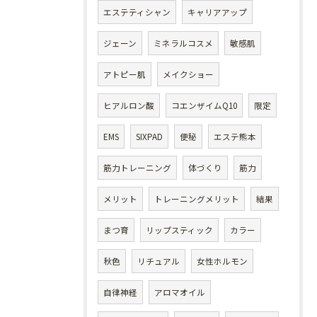
エステティシャン
キャリアアップ
ジェーン
ミネラルコスメ
敏感肌
アトピー肌
メイクショー
ヒアルロン酸
コエンザイムQ10
限定
EMS
SIXPAD
便秘
エステ熊本
筋力トレーニング
体づくり
筋力
メリット
トレーニングメリット
結果
まつ育
リップスティック
カラー
秋色
リチュアル
女性ホルモン
自律神経
アロマオイル