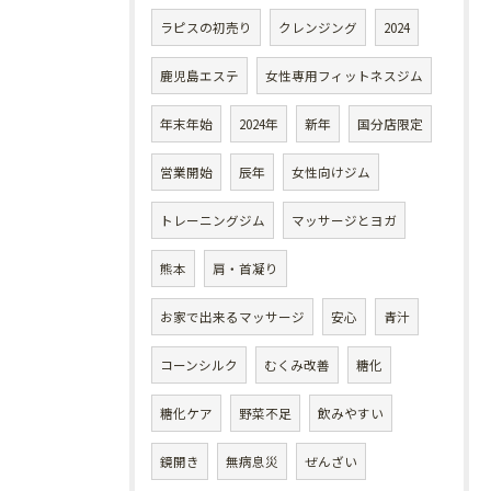
ラピスの初売り
クレンジング
2024
鹿児島エステ
女性専用フィットネスジム
年末年始
2024年
新年
国分店限定
営業開始
辰年
女性向けジム
トレーニングジム
マッサージとヨガ
熊本
肩・首凝り
お家で出来るマッサージ
安心
青汁
コーンシルク
むくみ改善
糖化
糖化ケア
野菜不足
飲みやすい
鏡開き
無病息災
ぜんざい