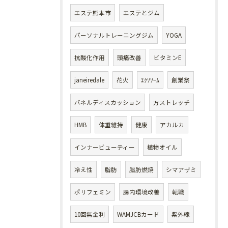
エステ熊本市
エステとジム
パーソナルトレーニングジム
YOGA
抗酸化作用
頭痛改善
ビタミンE
janeiredale
花火
ｴｸｿｿｰﾑ
創業祭
パネルディスカッション
方ストレッチ
HMB
体重維持
健康
アカルカ
インナービューティー
植物オイル
冷え性
脂肪
脂肪燃焼
シマアザミ
ポリフェミン
腸内環境改善
転職
10回無金利
WAMJCBカード
紫外線