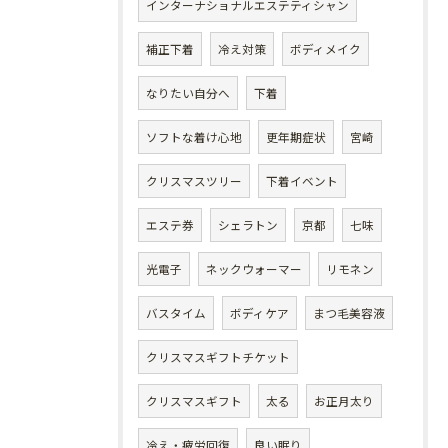
インターナショナルエステティシャン
補正下着
冷え対策
ボディメイク
なりたい自分へ
下着
ソフトな着け心地
更年期症状
宮崎
クリスマスツリー
下着イベント
エステ券
シェラトン
京都
七味
光電子
ネックウォーマー
リモネン
バスタイム
ボディケア
まつ毛美容液
クリスマスギフトチケット
クリスマスギフト
太る
お正月太り
冷え・疲労回復
良い眠り