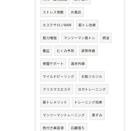
ストレス発散
お風呂
エステサロンWAM
筋トレ効果
筋力増強
マンツーマン筋トレ
燃活
着圧
むくみ予防
姿勢改善
骨盤サポート
遠赤外線
マイルドピーリング
お肌ツルツル
クリスマスエステ
ヨガトレーニング
筋トレメリット
トレーニング効果
マンツーマントレーニング
黒ずみ
色付き美容液
石鹸落ち