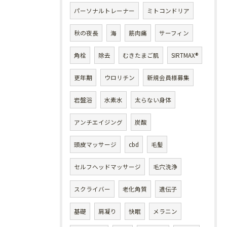
パーソナルトレーナー
ミトコンドリア
秋の夜長
海
筋肉痛
サーフィン
角栓
除去
むきたまご肌
SIRTMAX®
更年期
ウロリチン
新規会員様募集
岩盤浴
水素水
太らない身体
アンチエイジング
炭酸
頭皮マッサージ
cbd
毛髪
セルフヘッドマッサージ
毛穴洗浄
スクライバー
老化角質
遺伝子
基礎
肩凝り
快眠
メラニン