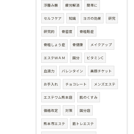
浮腫み腸
疲労解消
簡単に
セルフケア
知識
ヨガの効果
研究
研究的
骨密度
骨粗鬆症
骨粗しょう症
骨健康
メイクアップ
エステＷＡＭ
国分
ビタミンC
血液力
バレンタイン
美顔チケット
お手入れ
チョコレート
メンズエステ
エステワム熊本店
肌のくすみ
価格改定
対策
国分店
熊本市エステ
筋トレエステ