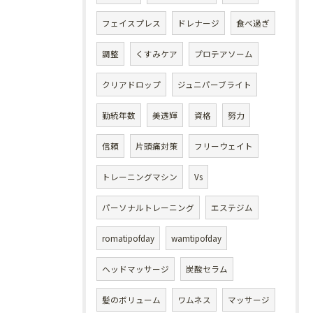
フェイスプレス
ドレナージ
食べ過ぎ
調整
くすみケア
プロテアソーム
クリアドロップ
ジュニパーブライト
勤続年数
美透輝
資格
努力
信頼
片頭痛対策
フリーウェイト
トレーニングマシン
Vs
パーソナルトレーニング
エステジム
romatipofday
wamtipofday
ヘッドマッサージ
炭酸セラム
髪のボリューム
ワムネス
マッサージ