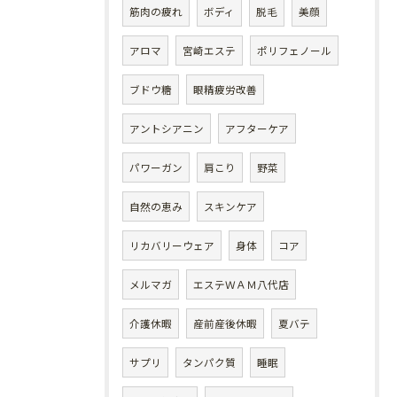
筋肉の疲れ
ボディ
脱毛
美顔
アロマ
宮崎エステ
ポリフェノール
ブドウ糖
眼精疲労改善
アントシアニン
アフターケア
パワーガン
肩こり
野菜
自然の恵み
スキンケア
リカバリーウェア
身体
コア
メルマガ
エステＷＡＭ八代店
介護休暇
産前産後休暇
夏バテ
サプリ
タンパク質
睡眠