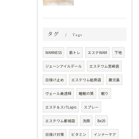
タグ
Tags
WAMNESS
筋トレ
エステWAM
下地
ジェーンアイルデール
エステワム宮崎店
日焼け止め
エステワム姶良店
鹿児島
ヴェール美透輝
睡眠の質
眠り
エステ＆スパLapis
スプレー
エステワム都城店
洗顔
Be20
日焼け対策
ビタミン
インナーケア