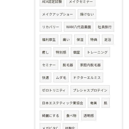
AEA認定試験
メイクセミナー
メイクアップショー
焼けない
リカバリー
WAM八代店農園
社員旅行
福利厚生
痛い
保湿
特典
足浴
癒し
特別感
個室
トレーニング
セミナー
脱毛器
家庭内脱毛器
快適
ムダ毛
ドクターエルミス
ゼロトリニティ
プレシャスプロテイン
日本エステティック業協会
奄美
肌
綺麗にする
食べ物
透明感
メガビタC
抗酸化