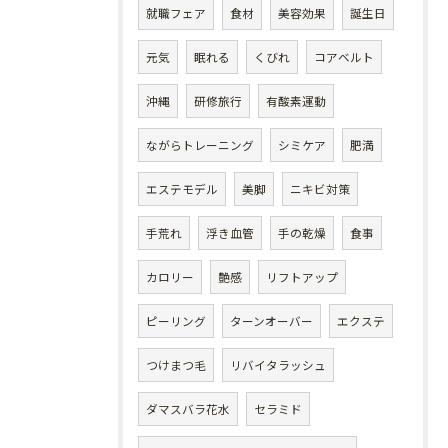
就職フェア
食材
美容効果
誕生日
元気
眠れる
くびれ
コアベルト
沖縄
研修旅行
有酸素運動
ながらトレーニング
シミケア
肥満
エステモデル
美脚
ニキビ対策
手荒れ
浮き血管
手の乾燥
食事
カロリー
艶感
リフトアップ
ピーリング
ターンオーバー
エクステ
つけまつ毛
リバイタラッシュ
ダマスバラ花水
セラミド