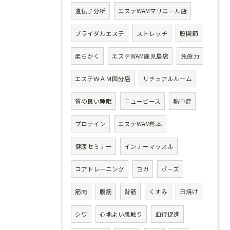
遺伝子分析
エステWAMマリエール店
ブライダルエステ
ストレッチ
股関節
柔らかく
エステWAM鹿児島店
免疫力
エステＷＡＭ国分店
リチュアルルーム
質の良い睡眠
ニューピース
熱中症
プロテイン
エステWAM熊本
健康セミナー
インナーマッスル
コアトレーニング
ヨガ
ポーズ
筋肉
腹筋
背筋
くすみ
日焼け
シワ
心地よい肌触り
血行促進