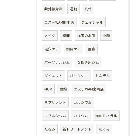
紫外線対策
運動
八代
エステWAM熊本店
フェイシャル
メイク
綺麗
梅雨のお肌
小顔
毛穴ケア
頭皮ケア
痩身
パーソナルジム
女性専用ジム
ダイエット
パーツケア
ミネラル
MCM
亜鉛
エステWAM宮崎店
サプリメント
カルシウム
マグネシウム
カリウム
海のミネラル
たるみ
新トリートメント
むくみ