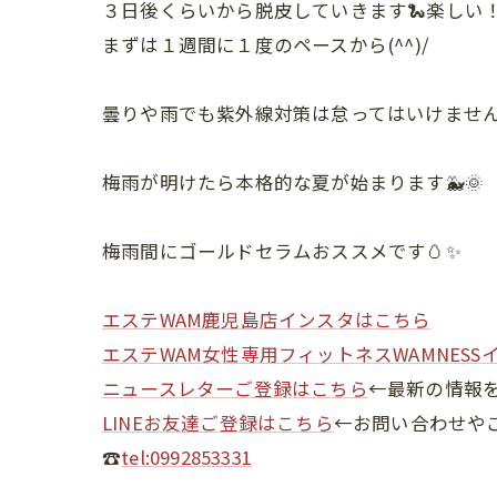
３日後くらいから脱皮していきます🐍楽しい
まずは１週間に１度のペースから(^^)/
曇りや雨でも紫外線対策は怠ってはいけませ
梅雨が明けたら本格的な夏が始まります🐳🌞
梅雨間にゴールドセラムおススメです🥚✨
エステWAM鹿児島店インスタはこちら
エステWAM女性専用フィットネスWAMNESS
ニュースレターご登録はこちら
←最新の情報
LINEお友達ご登録はこちら
←お問い合わせや
☎
tel:0992853331