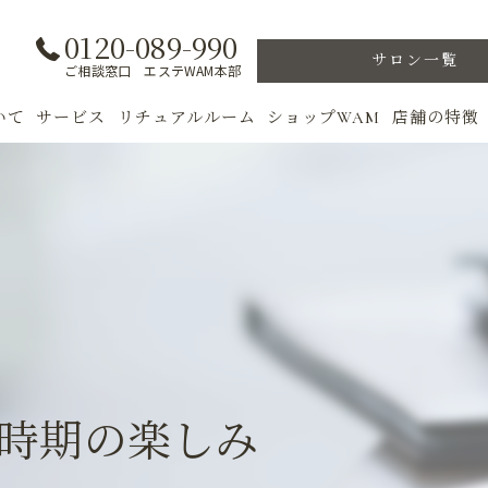
0120-089-990
サロン一覧
ご相談窓口 エステWAM本部
いて
サービス
リチュアルルーム
ショップWAM
店舗の特徴
ト
初めての方へ
季節のトリートメント
美肌
フェイシャル
ウェルカムバック
乾燥肌
対策
ボディ
VIP ROOM
ニキビ
＆キャンペーン
美肌脱毛
スキンケア
ブライダル
トレーニン
雨時期の楽しみ
女性専用フィットネス