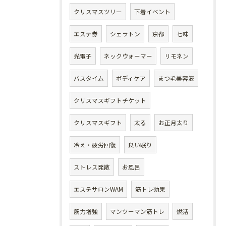
クリスマスツリー
下着イベント
エステ券
シェラトン
京都
七味
光電子
ネックウォーマー
リモネン
バスタイム
ボディケア
まつ毛美容液
クリスマスギフトチケット
クリスマスギフト
太る
お正月太り
冷え・疲労回復
良い眠り
ストレス発散
お風呂
エステサロンWAM
筋トレ効果
筋力増強
マンツーマン筋トレ
燃活