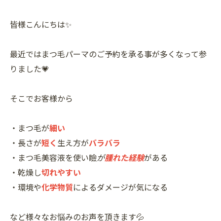
皆様こんにちは✨
最近ではまつ毛パーマのご予約を承る事が多くなって参
りました💗
そこでお客様から
・まつ毛が
細い
・長さが
短く
生え方が
バラバラ
・まつ毛美容液を使い瞼
が
腫れた経験
がある
・乾燥し
切れやすい
・環境や
化学物質
によるダメージが気になる
など様々なお悩みのお声を頂きます💦