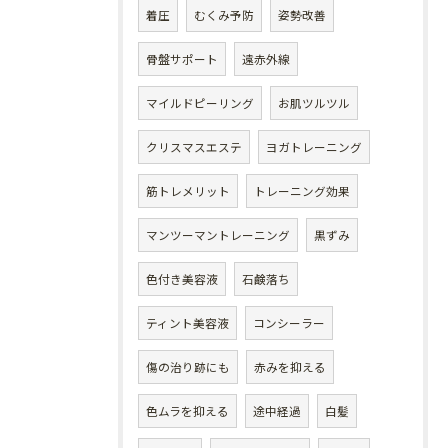
着圧
むくみ予防
姿勢改善
骨盤サポート
遠赤外線
マイルドピーリング
お肌ツルツル
クリスマスエステ
ヨガトレーニング
筋トレメリット
トレーニング効果
マンツーマントレーニング
黒ずみ
色付き美容液
石鹸落ち
ティント美容液
コンシーラー
傷の治り跡にも
赤みを抑える
色ムラを抑える
途中経過
白髪