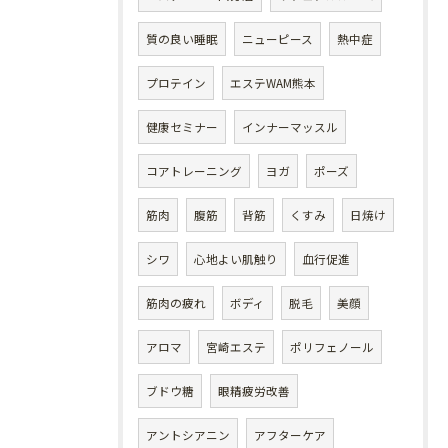
質の良い睡眠
ニューピース
熱中症
プロテイン
エステWAM熊本
健康セミナー
インナーマッスル
コアトレーニング
ヨガ
ポーズ
筋肉
腹筋
背筋
くすみ
日焼け
シワ
心地よい肌触り
血行促進
筋肉の疲れ
ボディ
脱毛
美顔
アロマ
宮崎エステ
ポリフェノール
ブドウ糖
眼精疲労改善
アントシアニン
アフターケア