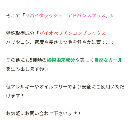
そこで「
リバイタラッシュ アドバンスプラス
」✨
特許取得成分「
バイオぺプチンコンプレックス
」
ハリやコシ、
密度
や
長さ
まつ毛を健やかに育てます
その他にも5種類の
植物由来成分
や美しく
自然なカール
を生み出します😊✨
低アレルギーやオイルフリーでより安全にご使用いただ
けます！
お気軽にお問い合わせ下さいませ！