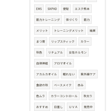
EMS
SIXPAD
便秘
エステ熊本
筋力トレーニング
体づくり
筋力
メリット
トレーニングメリット
結果
まつ育
リップスティック
カラー
秋色
リチュアル
女性ホルモン
自律神経
アロマオイル
アカルカオイル
眠れない
紫外線ケア
食欲の秋
ベースメイク
赤み
色ムラ
カラーコントロール
秋太り
おすすめ
日差し
ＵＶＡ
発売中