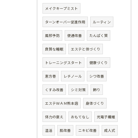
メイクキープミスト
ターンオーバー促進作用
ルーティン
風邪予防
便通改善
たんぱく質
良質な睡眠
エステと体づくり
トレーニングスタート
健康づくり
恵方巻
レチノール
シワ改善
くすみ改善
シミ対策
飾り
エステＷＡＭ熊本店
身体づくり
体力の衰え
おもてなし
光電子繊維
温活
肌改善
ニキビ改善
成人式