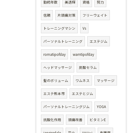
勤続年数
美透輝
資格
努力
信頼
片頭痛対策
フリーウェイト
トレーニングマシン
Vs
パーソナルトレーニング
エステジム
romatipofday
wamtipofday
ヘッドマッサージ
炭酸セラム
髪のボリューム
ワムネス
マッサージ
エステ熊本市
エステとジム
パーソナルトレーニングジム
YOGA
抗酸化作用
頭痛改善
ビタミンE
janeiredale
花火
ｴｸｿｿｰﾑ
創業祭