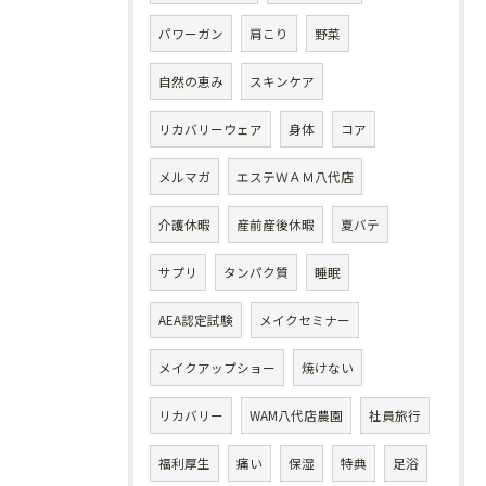
パワーガン
肩こり
野菜
自然の恵み
スキンケア
リカバリーウェア
身体
コア
メルマガ
エステＷＡＭ八代店
介護休暇
産前産後休暇
夏バテ
サプリ
タンパク質
睡眠
AEA認定試験
メイクセミナー
メイクアップショー
焼けない
リカバリー
WAM八代店農園
社員旅行
福利厚生
痛い
保湿
特典
足浴