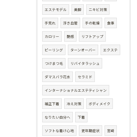
エステモデル
美脚
ニキビ対策
手荒れ
浮き血管
手の乾燥
食事
カロリー
艶感
リフトアップ
ピーリング
ターンオーバー
エクステ
つけまつ毛
リバイタラッシュ
ダマスバラ花水
セラミド
インターナショナルエステティシャン
補正下着
冷え対策
ボディメイク
なりたい自分へ
下着
ソフトな着け心地
更年期症状
宮崎