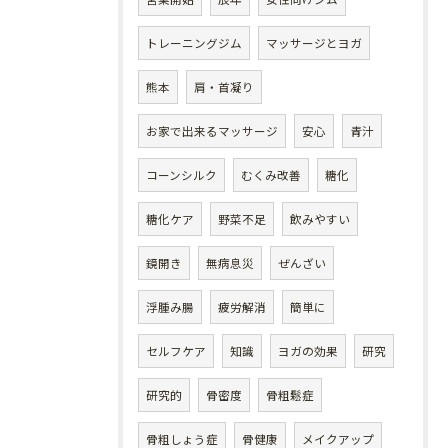
トレーニングジム
マッサージとヨガ
熊本
肩・首凝り
お家で出来るマッサージ
安心
青汁
コーンシルク
むくみ改善
糖化
糖化ケア
野菜不足
飲みやすい
鏡開き
無病息災
ぜんざい
浮腫み腸
疲労解消
簡単に
セルフケア
知識
ヨガの効果
研究
研究的
骨密度
骨粗鬆症
骨粗しょう症
骨健康
メイクアップ