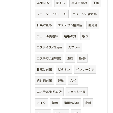
WAMNESS
筋トレ
エステWAM
下地
ジェーンアイルデール
エステワム宮崎店
日焼け止め
エステワム姶良店
鹿児島
ヴェール美透輝
睡眠の質
眠り
エステ＆スパLapis
スプレー
エステワム都城店
洗顔
Be20
日焼け対策
ビタミン
インナーケア
紫外線対策
運動
八代
エステWAM熊本店
フェイシャル
メイク
綺麗
梅雨のお肌
小顔