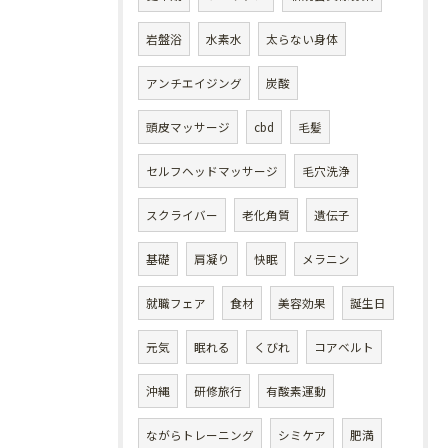
岩盤浴
水素水
太らない身体
アンチエイジング
炭酸
頭皮マッサージ
cbd
毛髪
セルフヘッドマッサージ
毛穴洗浄
スクライバー
老化角質
遺伝子
基礎
肩凝り
快眠
メラニン
就職フェア
食材
美容効果
誕生日
元気
眠れる
くびれ
コアベルト
沖縄
研修旅行
有酸素運動
ながらトレーニング
シミケア
肥満