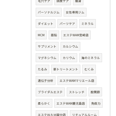
毛穴ケア
頭皮ケア
痩身
パーソナルジム
女性専用ジム
ダイエット
パーツケア
ミネラル
MCM
亜鉛
エステWAM宮崎店
サプリメント
カルシウム
マグネシウム
カリウム
海のミネラル
たるみ
新トリートメント
むくみ
遺伝子分析
エステWAMマリエール店
ブライダルエステ
ストレッチ
股関節
柔らかく
エステWAM鹿児島店
免疫力
エステＷＡＭ国分店
リチュアルルーム