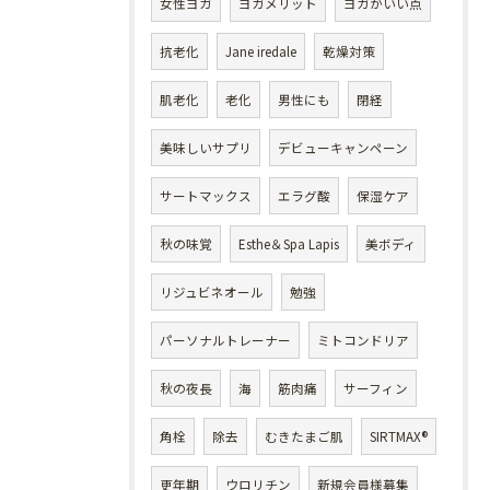
女性ヨガ
ヨガメリット
ヨガがいい点
抗老化
Jane iredale
乾燥対策
肌老化
老化
男性にも
閉経
美味しいサプリ
デビューキャンペーン
サートマックス
エラグ酸
保湿ケア
秋の味覚
Esthe＆Spa Lapis
美ボディ
リジュビネオール
勉強
パーソナルトレーナー
ミトコンドリア
秋の夜長
海
筋肉痛
サーフィン
角栓
除去
むきたまご肌
SIRTMAX®
更年期
ウロリチン
新規会員様募集