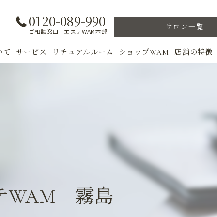
0120-089-990
サロン一覧
ご相談窓口 エステWAM本部
いて
サービス
リチュアルルーム
ショップWAM
店舗の特徴
ト
初めての方へ
季節のトリートメント
美肌
フェイシャル
ウェルカムバック
乾燥肌
対策
ボディ
VIP ROOM
ニキビ
＆キャンペーン
美肌脱毛
スキンケア
ブライダル
トレーニン
テWAM 霧島
女性専用フィットネス