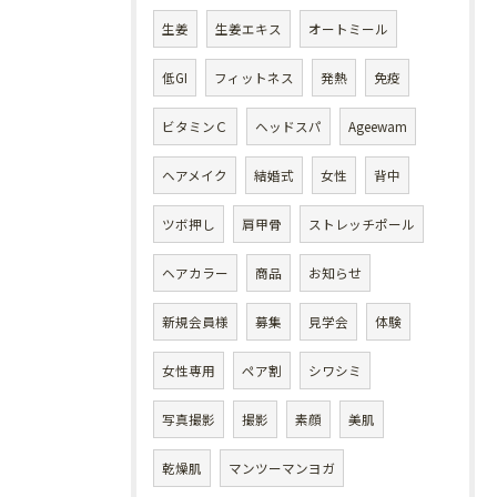
生姜
生姜エキス
オートミール
低GI
フィットネス
発熱
免疫
ビタミンＣ
ヘッドスパ
Ageewam
ヘアメイク
結婚式
女性
背中
ツボ押し
肩甲骨
ストレッチポール
ヘアカラー
商品
お知らせ
新規会員様
募集
見学会
体験
女性専用
ペア割
シワシミ
写真撮影
撮影
素顔
美肌
乾燥肌
マンツーマンヨガ