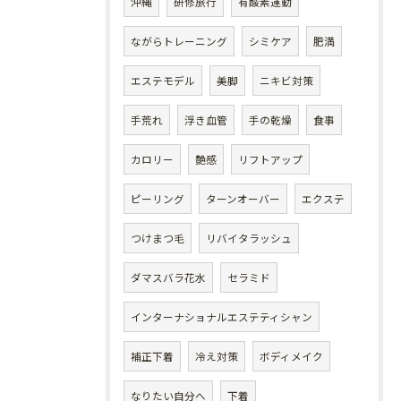
沖縄
研修旅行
有酸素運動
ながらトレーニング
シミケア
肥満
エステモデル
美脚
ニキビ対策
手荒れ
浮き血管
手の乾燥
食事
カロリー
艶感
リフトアップ
ピーリング
ターンオーバー
エクステ
つけまつ毛
リバイタラッシュ
ダマスバラ花水
セラミド
インターナショナルエステティシャン
補正下着
冷え対策
ボディメイク
なりたい自分へ
下着