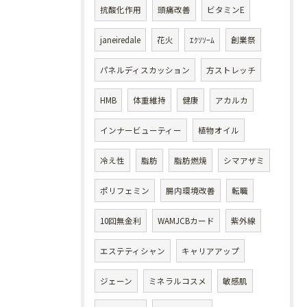
抗酸化作用
頭痛改善
ビタミンE
janeiredale
花火
ｴｸｿｿｰﾑ
創業祭
パネルディスカッション
方ストレッチ
HMB
体重維持
健康
アカルカ
インナービューティー
植物オイル
冷え性
脂肪
脂肪燃焼
シマアザミ
ポリフェミン
腸内環境改善
転職
10回無金利
WAMJCBカード
紫外線
エステティシャン
キャリアアップ
ジェーン
ミネラルコスメ
敏感肌