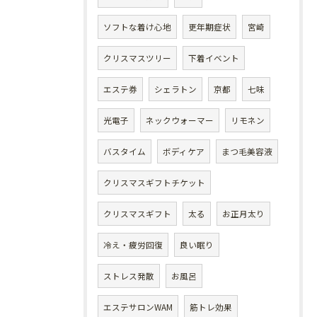
ソフトな着け心地
更年期症状
宮崎
クリスマスツリー
下着イベント
エステ券
シェラトン
京都
七味
光電子
ネックウォーマー
リモネン
バスタイム
ボディケア
まつ毛美容液
クリスマスギフトチケット
クリスマスギフト
太る
お正月太り
冷え・疲労回復
良い眠り
ストレス発散
お風呂
エステサロンWAM
筋トレ効果