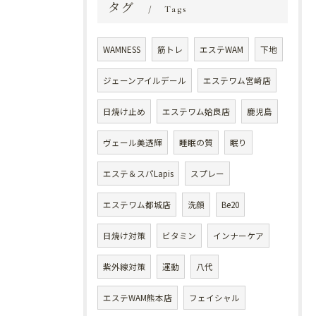
タグ
Tags
WAMNESS
筋トレ
エステWAM
下地
ジェーンアイルデール
エステワム宮崎店
日焼け止め
エステワム姶良店
鹿児島
ヴェール美透輝
睡眠の質
眠り
エステ＆スパLapis
スプレー
エステワム都城店
洗顔
Be20
日焼け対策
ビタミン
インナーケア
紫外線対策
運動
八代
エステWAM熊本店
フェイシャル