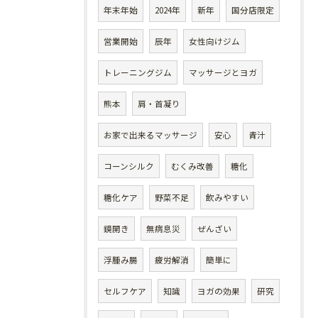
年末年始
2024年
新年
国分店限定
営業開始
辰年
女性向けジム
トレーニングジム
マッサージとヨガ
熊本
肩・首凝り
お家で出来るマッサージ
安心
青汁
コーンシルク
むくみ改善
糖化
糖化ケア
野菜不足
飲みやすい
鏡開き
無病息災
ぜんざい
浮腫み腸
疲労解消
簡単に
セルフケア
知識
ヨガの効果
研究