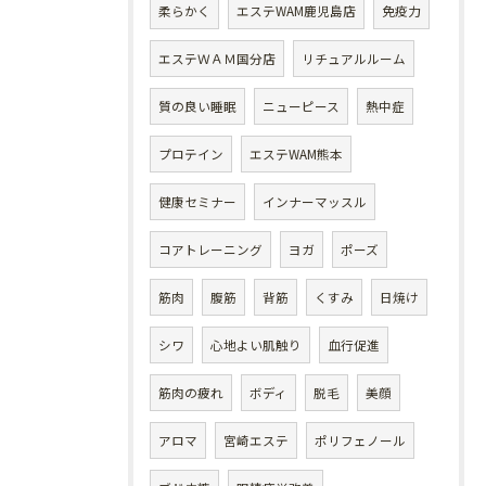
柔らかく
エステWAM鹿児島店
免疫力
エステＷＡＭ国分店
リチュアルルーム
質の良い睡眠
ニューピース
熱中症
プロテイン
エステWAM熊本
健康セミナー
インナーマッスル
コアトレーニング
ヨガ
ポーズ
筋肉
腹筋
背筋
くすみ
日焼け
シワ
心地よい肌触り
血行促進
筋肉の疲れ
ボディ
脱毛
美顔
アロマ
宮崎エステ
ポリフェノール