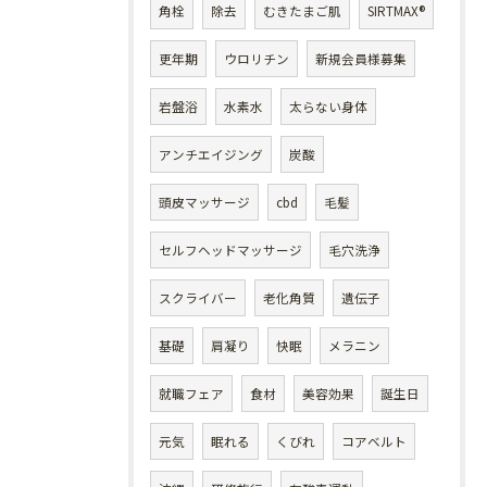
角栓
除去
むきたまご肌
SIRTMAX®
更年期
ウロリチン
新規会員様募集
岩盤浴
水素水
太らない身体
アンチエイジング
炭酸
頭皮マッサージ
cbd
毛髪
セルフヘッドマッサージ
毛穴洗浄
スクライバー
老化角質
遺伝子
基礎
肩凝り
快眠
メラニン
就職フェア
食材
美容効果
誕生日
元気
眠れる
くびれ
コアベルト