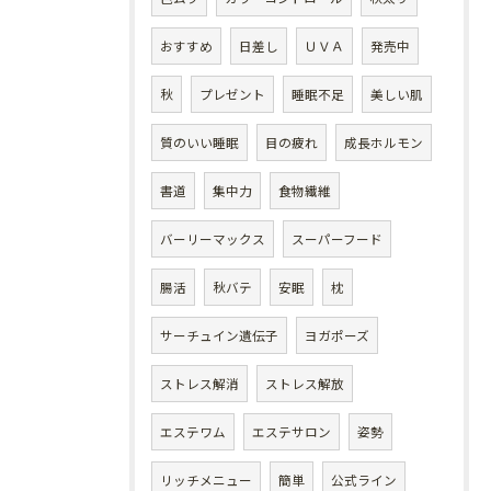
おすすめ
日差し
ＵＶＡ
発売中
秋
プレゼント
睡眠不足
美しい肌
質のいい睡眠
目の疲れ
成長ホルモン
書道
集中力
食物繊維
バーリーマックス
スーパーフード
腸活
秋バテ
安眠
枕
サーチュイン遺伝子
ヨガポーズ
ストレス解消
ストレス解放
エステワム
エステサロン
姿勢
リッチメニュー
簡単
公式ライン