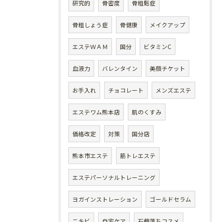
研究的
骨密度
骨粗鬆症
骨粗しょう症
骨健康
メイクアップ
エステＷＡＭ
国分
ビタミンC
血液力
バレンタイン
美顔チケット
お手入れ
チョコレート
メンズエステ
エステワム熊本店
肌のくすみ
価格改定
対策
国分店
熊本市エステ
筋トレエステ
エステパーソナルトレーニング
ヨガインストレーション
ゴールドセラム
ニキビ
自宅ケア
石鹸落ちコスメ