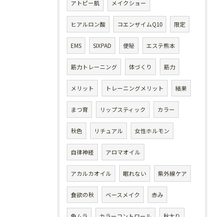
アトピー肌
メイクショー
ヒアルロン酸
コエンザイムQ10
限定
EMS
SIXPAD
便秘
エステ熊本
筋力トレーニング
体づくり
筋力
メリット
トレーニングメリット
結果
まつ育
リップスティック
カラー
秋色
リチュアル
女性ホルモン
自律神経
アロマオイル
アカルカオイル
眠れない
紫外線ケア
食欲の秋
ベースメイク
赤み
色ムラ
カラーコントロール
秋太り