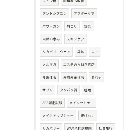
ブドウ糖
眼精疲労改善
アントシアニン
アフターケア
パワーガン
肩こり
野菜
自然の恵み
スキンケア
リカバリーウェア
身体
コア
メルマガ
エステＷＡＭ八代店
介護休暇
産前産後休暇
夏バテ
サプリ
タンパク質
睡眠
AEA認定試験
メイクセミナー
メイクアップショー
焼けない
リカバリー
WAM八代店農園
社員旅行