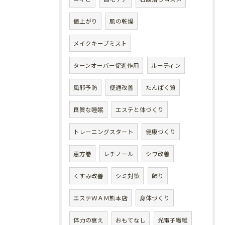
値上がり
肌の乾燥
メイクキープミスト
ターンオーバー促進作用
ルーティン
風邪予防
便通改善
たんぱく質
良質な睡眠
エステと体づくり
トレーニングスタート
健康づくり
恵方巻
レチノール
シワ改善
くすみ改善
シミ対策
飾り
エステＷＡＭ熊本店
身体づくり
体力の衰え
おもてなし
光電子繊維