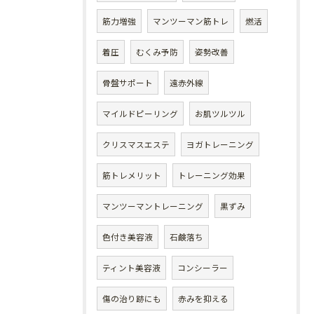
筋力増強
マンツーマン筋トレ
燃活
着圧
むくみ予防
姿勢改善
骨盤サポート
遠赤外線
マイルドピーリング
お肌ツルツル
クリスマスエステ
ヨガトレーニング
筋トレメリット
トレーニング効果
マンツーマントレーニング
黒ずみ
色付き美容液
石鹸落ち
ティント美容液
コンシーラー
傷の治り跡にも
赤みを抑える