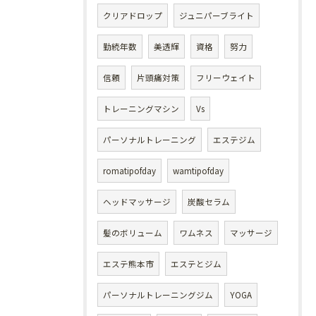
クリアドロップ
ジュニパーブライト
勤続年数
美透輝
資格
努力
信頼
片頭痛対策
フリーウェイト
トレーニングマシン
Vs
パーソナルトレーニング
エステジム
romatipofday
wamtipofday
ヘッドマッサージ
炭酸セラム
髪のボリューム
ワムネス
マッサージ
エステ熊本市
エステとジム
パーソナルトレーニングジム
YOGA