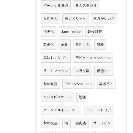
パーソナルヨガ
ヨガスタジオ
女性ヨガ
ヨガメリット
ヨガがいい点
抗老化
Jane iredale
乾燥対策
肌老化
老化
男性にも
閉経
美味しいサプリ
デビューキャンペーン
サートマックス
エラグ酸
保湿ケア
秋の味覚
Esthe＆Spa Lapis
美ボディ
リジュビネオール
勉強
パーソナルトレーナー
ミトコンドリア
秋の夜長
海
筋肉痛
サーフィン