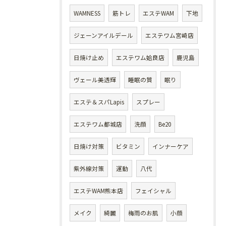
WAMNESS
筋トレ
エステWAM
下地
ジェーンアイルデール
エステワム宮崎店
日焼け止め
エステワム姶良店
鹿児島
ヴェール美透輝
睡眠の質
眠り
エステ＆スパLapis
スプレー
エステワム都城店
洗顔
Be20
日焼け対策
ビタミン
インナーケア
紫外線対策
運動
八代
エステWAM熊本店
フェイシャル
メイク
綺麗
梅雨のお肌
小顔