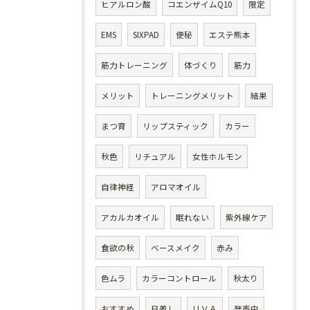
ヒアルロン酸
コエンザイムQ10
限定
EMS
SIXPAD
便秘
エステ熊本
筋力トレーニング
体づくり
筋力
メリット
トレーニングメリット
結果
まつ育
リップスティック
カラー
秋色
リチュアル
女性ホルモン
自律神経
アロマオイル
アカルカオイル
眠れない
紫外線ケア
食欲の秋
ベースメイク
赤み
色ムラ
カラーコントロール
秋太り
おすすめ
日差し
ＵＶＡ
発売中