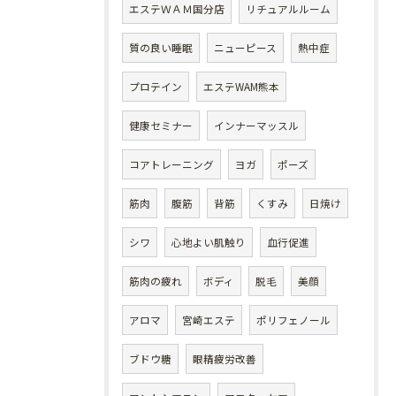
エステＷＡＭ国分店
リチュアルルーム
質の良い睡眠
ニューピース
熱中症
プロテイン
エステWAM熊本
健康セミナー
インナーマッスル
コアトレーニング
ヨガ
ポーズ
筋肉
腹筋
背筋
くすみ
日焼け
シワ
心地よい肌触り
血行促進
筋肉の疲れ
ボディ
脱毛
美顔
アロマ
宮崎エステ
ポリフェノール
ブドウ糖
眼精疲労改善