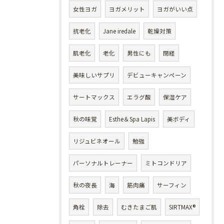
女性ヨガ
ヨガメリット
ヨガがいい点
抗老化
Jane iredale
乾燥対策
肌老化
老化
男性にも
閉経
美味しいサプリ
デビューキャンペーン
サートマックス
エラグ酸
保湿ケア
秋の味覚
Esthe＆Spa Lapis
美ボディ
リジュビネオール
勉強
パーソナルトレーナー
ミトコンドリア
秋の夜長
海
筋肉痛
サーフィン
角栓
除去
むきたまご肌
SIRTMAX®