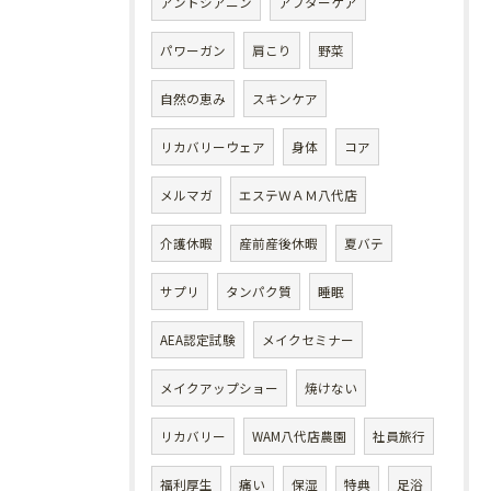
アントシアニン
アフターケア
パワーガン
肩こり
野菜
自然の恵み
スキンケア
リカバリーウェア
身体
コア
メルマガ
エステＷＡＭ八代店
介護休暇
産前産後休暇
夏バテ
サプリ
タンパク質
睡眠
AEA認定試験
メイクセミナー
メイクアップショー
焼けない
リカバリー
WAM八代店農園
社員旅行
福利厚生
痛い
保湿
特典
足浴