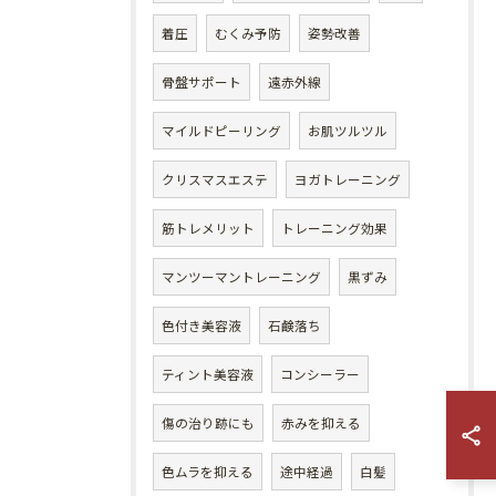
着圧
むくみ予防
姿勢改善
骨盤サポート
遠赤外線
マイルドピーリング
お肌ツルツル
クリスマスエステ
ヨガトレーニング
筋トレメリット
トレーニング効果
マンツーマントレーニング
黒ずみ
色付き美容液
石鹸落ち
ティント美容液
コンシーラー
傷の治り跡にも
赤みを抑える
色ムラを抑える
途中経過
白髪