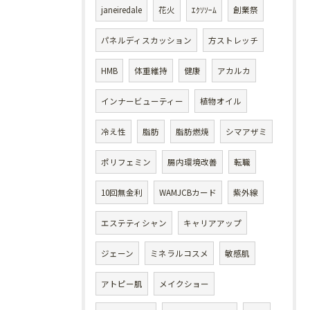
janeiredale
花火
ｴｸｿｿｰﾑ
創業祭
パネルディスカッション
方ストレッチ
HMB
体重維持
健康
アカルカ
インナービューティー
植物オイル
冷え性
脂肪
脂肪燃焼
シマアザミ
ポリフェミン
腸内環境改善
転職
10回無金利
WAMJCBカード
紫外線
エステティシャン
キャリアアップ
ジェーン
ミネラルコスメ
敏感肌
アトピー肌
メイクショー