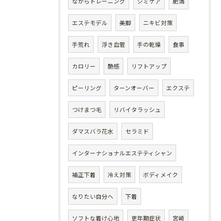
ながらトレーニング
シミケア
肥満
エステモデル
美脚
ニキビ対策
手荒れ
浮き血管
手の乾燥
食事
カロリー
艶感
リフトアップ
ピーリング
ターンオーバー
エクステ
つけまつ毛
リバイタラッシュ
ダマスバラ花水
セラミド
インターナショナルエステティシャン
補正下着
冷え対策
ボディメイク
なりたい自分へ
下着
ソフトな着け心地
更年期症状
宮崎