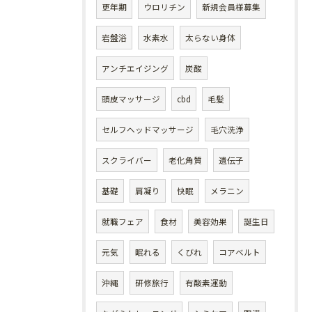
更年期
ウロリチン
新規会員様募集
岩盤浴
水素水
太らない身体
アンチエイジング
炭酸
頭皮マッサージ
cbd
毛髪
セルフヘッドマッサージ
毛穴洗浄
スクライバー
老化角質
遺伝子
基礎
肩凝り
快眠
メラニン
就職フェア
食材
美容効果
誕生日
元気
眠れる
くびれ
コアベルト
沖縄
研修旅行
有酸素運動