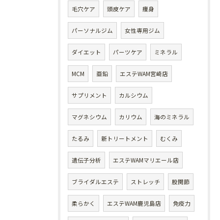
毛穴ケア
頭皮ケア
痩身
パーソナルジム
女性専用ジム
ダイエット
パーツケア
ミネラル
MCM
亜鉛
エステWAM宮崎店
サプリメント
カルシウム
マグネシウム
カリウム
海のミネラル
たるみ
新トリートメント
むくみ
遺伝子分析
エステWAMマリエール店
ブライダルエステ
ストレッチ
股関節
柔らかく
エステWAM鹿児島店
免疫力