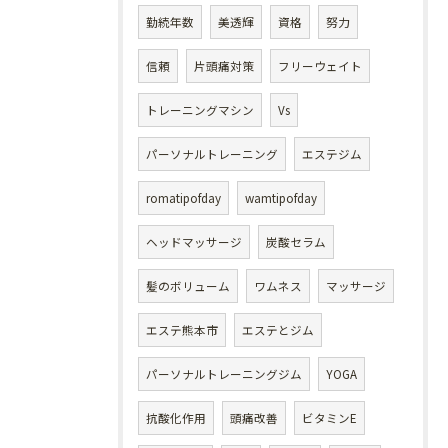
勤続年数
美透輝
資格
努力
信頼
片頭痛対策
フリーウェイト
トレーニングマシン
Vs
パーソナルトレーニング
エステジム
romatipofday
wamtipofday
ヘッドマッサージ
炭酸セラム
髪のボリューム
ワムネス
マッサージ
エステ熊本市
エステとジム
パーソナルトレーニングジム
YOGA
抗酸化作用
頭痛改善
ビタミンE