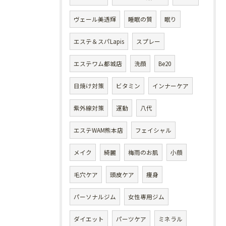
ヴェール美透輝
睡眠の質
眠り
エステ＆スパLapis
スプレー
エステワム都城店
洗顔
Be20
日焼け対策
ビタミン
インナーケア
紫外線対策
運動
八代
エステWAM熊本店
フェイシャル
メイク
綺麗
梅雨のお肌
小顔
毛穴ケア
頭皮ケア
痩身
パーソナルジム
女性専用ジム
ダイエット
パーツケア
ミネラル