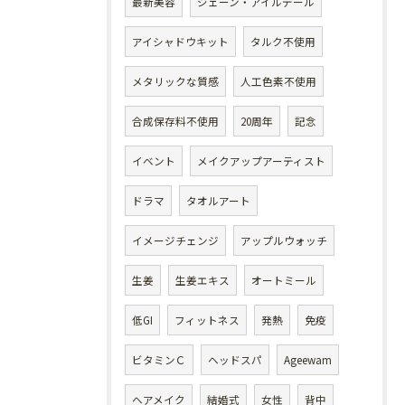
最新美容
ジェーン・アイルデール
アイシャドウキット
タルク不使用
メタリックな質感
人工色素不使用
合成保存料不使用
20周年
記念
イベント
メイクアップアーティスト
ドラマ
タオルアート
イメージチェンジ
アップルウォッチ
生姜
生姜エキス
オートミール
低GI
フィットネス
発熱
免疫
ビタミンＣ
ヘッドスパ
Ageewam
ヘアメイク
結婚式
女性
背中