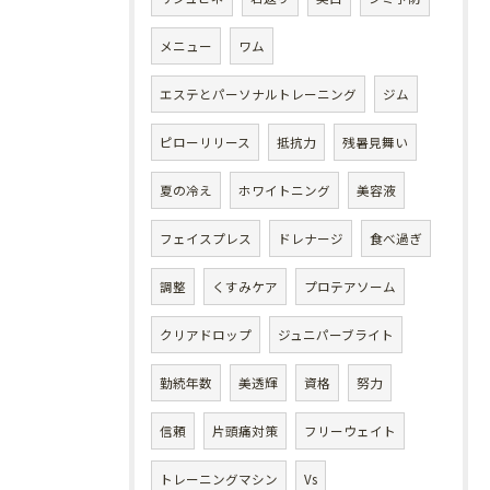
メニュー
ワム
エステとパーソナルトレーニング
ジム
ピローリリース
抵抗力
残暑見舞い
夏の冷え
ホワイトニング
美容液
フェイスプレス
ドレナージ
食べ過ぎ
調整
くすみケア
プロテアソーム
クリアドロップ
ジュニパーブライト
勤続年数
美透輝
資格
努力
信頼
片頭痛対策
フリーウェイト
トレーニングマシン
Vs