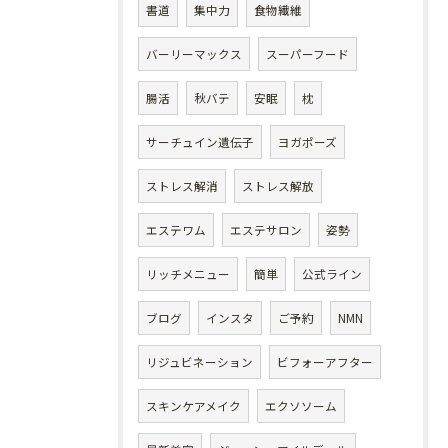
書道
集中力
食物繊維
バーリーマックス
スーパーフード
腸活
秋バテ
安眠
枕
サーチュイン遺伝子
ヨガポーズ
ストレス解消
ストレス解放
エステワム
エステサロン
姿勢
リッチメニュー
簡単
公式ライン
ブログ
インスタ
ご予約
NMN
リジュビネーション
ビフォーアフター
スキンケアメイク
エクソソーム