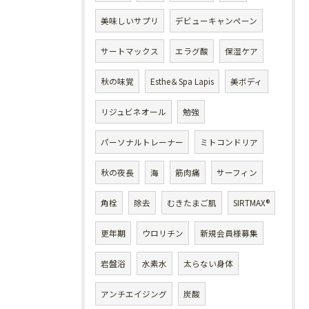
美味しいサプリ
デビューキャンペーン
サートマックス
エラグ酸
保湿ケア
秋の味覚
Esthe＆Spa Lapis
美ボディ
リジュビネオール
勉強
パーソナルトレーナー
ミトコンドリア
秋の夜長
海
筋肉痛
サーフィン
角栓
除去
むきたまご肌
SIRTMAX®
更年期
ウロリチン
新規会員様募集
岩盤浴
水素水
太らない身体
アンチエイジング
炭酸