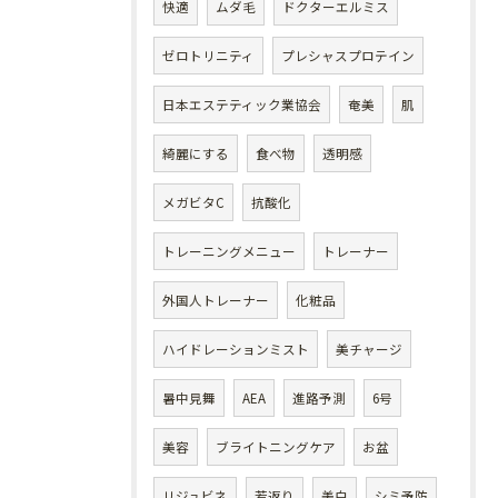
快適
ムダ毛
ドクターエルミス
ゼロトリニティ
プレシャスプロテイン
日本エステティック業協会
奄美
肌
綺麗にする
食べ物
透明感
メガビタC
抗酸化
トレーニングメニュー
トレーナー
外国人トレーナー
化粧品
ハイドレーションミスト
美チャージ
暑中見舞
AEA
進路予測
6号
美容
ブライトニングケア
お盆
リジュビネ
若返り
美白
シミ予防