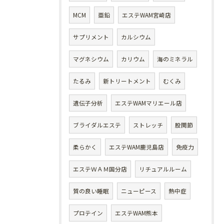
MCM
亜鉛
エステWAM宮崎店
サプリメント
カルシウム
マグネシウム
カリウム
海のミネラル
たるみ
新トリートメント
むくみ
遺伝子分析
エステWAMマリエール店
ブライダルエステ
ストレッチ
股関節
柔らかく
エステWAM鹿児島店
免疫力
エステＷＡＭ国分店
リチュアルルーム
質の良い睡眠
ニューピース
熱中症
プロテイン
エステWAM熊本