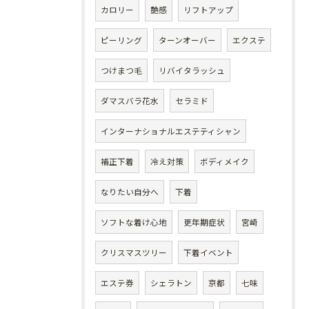
カロリー
艶感
リフトアップ
ピーリング
ターンオーバー
エクステ
つけまつ毛
リバイタラッシュ
ダマスバラ花水
セラミド
インターナショナルエステティシャン
補正下着
冷え対策
ボディメイク
なりたい自分へ
下着
ソフトな着け心地
更年期症状
宮崎
クリスマスツリー
下着イベント
エステ券
シェラトン
京都
七味