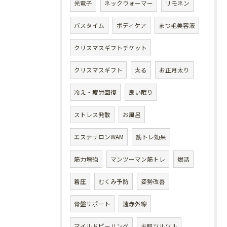
光電子
ネックウォーマー
リモネン
バスタイム
ボディケア
まつ毛美容液
クリスマスギフトチケット
クリスマスギフト
太る
お正月太り
冷え・疲労回復
良い眠り
ストレス発散
お風呂
エステサロンWAM
筋トレ効果
筋力増強
マンツーマン筋トレ
燃活
着圧
むくみ予防
姿勢改善
骨盤サポート
遠赤外線
マイルドピーリング
お肌ツルツル