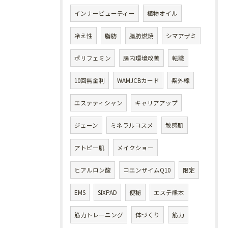
インナービューティー
植物オイル
冷え性
脂肪
脂肪燃焼
シマアザミ
ポリフェミン
腸内環境改善
転職
10回無金利
WAMJCBカード
紫外線
エステティシャン
キャリアアップ
ジェーン
ミネラルコスメ
敏感肌
アトピー肌
メイクショー
ヒアルロン酸
コエンザイムQ10
限定
EMS
SIXPAD
便秘
エステ熊本
筋力トレーニング
体づくり
筋力