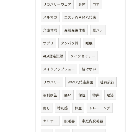
リカバリーウェア
身体
コア
メルマガ
エステＷＡＭ八代店
介護休暇
産前産後休暇
夏バテ
サプリ
タンパク質
睡眠
AEA認定試験
メイクセミナー
メイクアップショー
焼けない
リカバリー
WAM八代店農園
社員旅行
福利厚生
痛い
保湿
特典
足浴
癒し
特別感
個室
トレーニング
セミナー
脱毛器
家庭内脱毛器