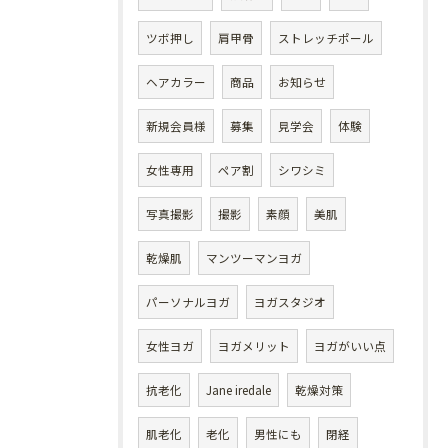
ツボ押し
肩甲骨
ストレッチポール
ヘアカラー
商品
お知らせ
新規会員様
募集
見学会
体験
女性専用
ペア割
シワシミ
写真撮影
撮影
素顔
美肌
乾燥肌
マンツーマンヨガ
パーソナルヨガ
ヨガスタジオ
女性ヨガ
ヨガメリット
ヨガがいい点
抗老化
Jane iredale
乾燥対策
肌老化
老化
男性にも
閉経