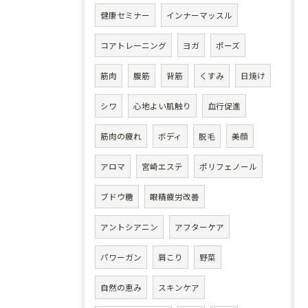
健康セミナー
インナーマッスル
コアトレーニング
ヨガ
ポーズ
筋肉
腹筋
背筋
くすみ
日焼け
シワ
心地よい肌触り
血行促進
筋肉の疲れ
ボディ
脱毛
美顔
アロマ
宮崎エステ
ポリフェノール
ブドウ糖
眼精疲労改善
アントシアニン
アフターケア
パワーガン
肩こり
野菜
自然の恵み
スキンケア