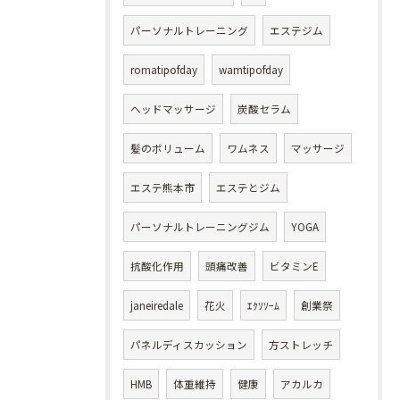
パーソナルトレーニング
エステジム
romatipofday
wamtipofday
ヘッドマッサージ
炭酸セラム
髪のボリューム
ワムネス
マッサージ
エステ熊本市
エステとジム
パーソナルトレーニングジム
YOGA
抗酸化作用
頭痛改善
ビタミンE
janeiredale
花火
ｴｸｿｿｰﾑ
創業祭
パネルディスカッション
方ストレッチ
HMB
体重維持
健康
アカルカ