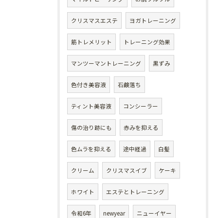
クリスマスエステ
ヨガトレーニング
筋トレメリット
トレーニング効果
マンツーマントレーニング
黒ずみ
色付き美容液
石鹸落ち
ティント美容液
コンシーラー
傷の治り跡にも
赤みを抑える
色ムラを抑える
途中経過
白髪
クリーム
クリスマスイブ
ケーキ
ホワイト
エステとトレーニング
令和6年
newyear
ニューイヤー