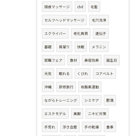
頭皮マッサージ
cbd
毛髪
セルフヘッドマッサージ
毛穴洗浄
スクライバー
老化角質
遺伝子
基礎
肩凝り
快眠
メラニン
就職フェア
食材
美容効果
誕生日
元気
眠れる
くびれ
コアベルト
沖縄
研修旅行
有酸素運動
ながらトレーニング
シミケア
肥満
エステモデル
美脚
ニキビ対策
手荒れ
浮き血管
手の乾燥
食事