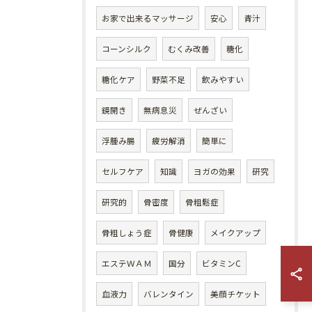
お家で出来るマッサージ
安心
青汁
コーンシルク
むくみ改善
糖化
糖化ケア
野菜不足
飲みやすい
鏡開き
無病息災
ぜんざい
浮腫み腸
疲労解消
簡単に
セルフケア
知識
ヨガの効果
研究
研究的
骨密度
骨粗鬆症
骨粗しょう症
骨健康
メイクアップ
エステＷＡＭ
国分
ビタミンC
血液力
バレンタイン
美顔チケット