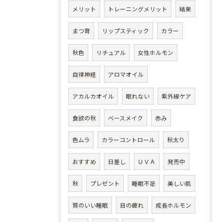
メリット
トレーニングメリット
結果
まつ育
リップスティック
カラー
秋色
リチュアル
女性ホルモン
自律神経
アロマオイル
アカルカオイル
眠れない
紫外線ケア
食欲の秋
ベースメイク
赤み
色ムラ
カラーコントロール
秋太り
おすすめ
日差し
ＵＶＡ
発売中
秋
プレゼント
睡眠不足
美しい肌
質のいい睡眠
目の疲れ
成長ホルモン