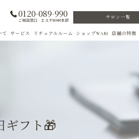
0120-089-990
サロン一覧
ご相談窓口 エステWAM本部
いて
サービス
リチュアルルーム
ショップWAM
店舗の特徴
ト
初めての方へ
季節のトリートメント
美肌
フェイシャル
ウェルカムバック
乾燥肌
対策
ボディ
VIP ROOM
ニキビ
＆キャンペーン
美肌脱毛
スキンケア
ブライダル
トレーニン
ギフト🎁
女性専用フィットネス