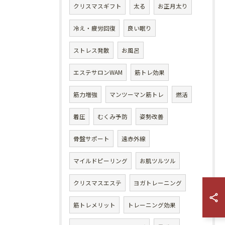
クリスマスギフト
太る
お正月太り
冷え・疲労回復
良い眠り
ストレス発散
お風呂
エステサロンWAM
筋トレ効果
筋力増強
マンツーマン筋トレ
燃活
着圧
むくみ予防
姿勢改善
骨盤サポート
遠赤外線
マイルドピーリング
お肌ツルツル
クリスマスエステ
ヨガトレーニング
筋トレメリット
トレーニング効果