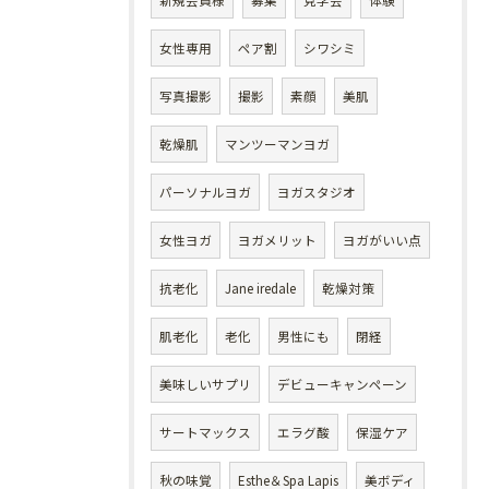
新規会員様
募集
見学会
体験
女性専用
ペア割
シワシミ
写真撮影
撮影
素顔
美肌
乾燥肌
マンツーマンヨガ
パーソナルヨガ
ヨガスタジオ
女性ヨガ
ヨガメリット
ヨガがいい点
抗老化
Jane iredale
乾燥対策
肌老化
老化
男性にも
閉経
美味しいサプリ
デビューキャンペーン
サートマックス
エラグ酸
保湿ケア
秋の味覚
Esthe＆Spa Lapis
美ボディ