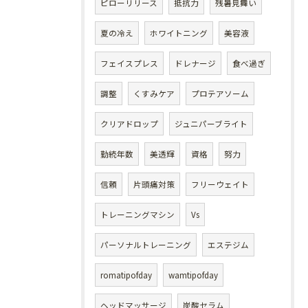
ピローリリース
抵抗力
残暑見舞い
夏の冷え
ホワイトニング
美容液
フェイスプレス
ドレナージ
食べ過ぎ
調整
くすみケア
プロテアソーム
クリアドロップ
ジュニパーブライト
勤続年数
美透輝
資格
努力
信頼
片頭痛対策
フリーウェイト
トレーニングマシン
Vs
パーソナルトレーニング
エステジム
romatipofday
wamtipofday
ヘッドマッサージ
炭酸セラム