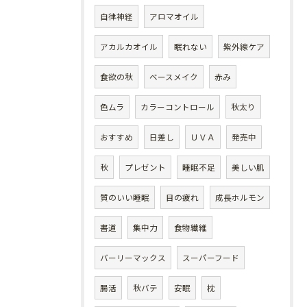
自律神経
アロマオイル
アカルカオイル
眠れない
紫外線ケア
食欲の秋
ベースメイク
赤み
色ムラ
カラーコントロール
秋太り
おすすめ
日差し
ＵＶＡ
発売中
秋
プレゼント
睡眠不足
美しい肌
質のいい睡眠
目の疲れ
成長ホルモン
書道
集中力
食物繊維
バーリーマックス
スーパーフード
腸活
秋バテ
安眠
枕