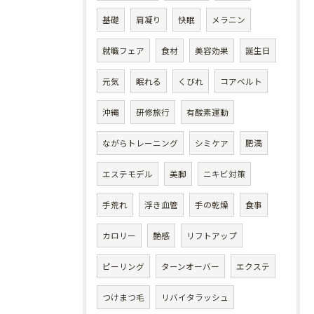
基礎
肩凝り
快眠
メラニン
就職フェア
食材
美容効果
誕生日
元気
眠れる
くびれ
コアベルト
沖縄
研修旅行
有酸素運動
ながらトレーニング
シミケア
肥満
エステモデル
美脚
ニキビ対策
手荒れ
浮き血管
手の乾燥
食事
カロリー
艶感
リフトアップ
ピーリング
ターンオーバー
エクステ
つけまつ毛
リバイタラッシュ