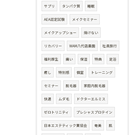
サプリ
タンパク質
睡眠
AEA認定試験
メイクセミナー
メイクアップショー
焼けない
リカバリー
WAM八代店農園
社員旅行
福利厚生
痛い
保湿
特典
足浴
癒し
特別感
個室
トレーニング
セミナー
脱毛器
家庭内脱毛器
快適
ムダ毛
ドクターエルミス
ゼロトリニティ
プレシャスプロテイン
日本エステティック業協会
奄美
肌