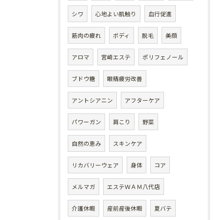
シワ
心地よい肌触り
血行促進
筋肉の疲れ
ボディ
脱毛
美顔
アロマ
宮崎エステ
ポリフェノール
ブドウ糖
眼精疲労改善
アントシアニン
アフターケア
パワーガン
肩こり
野菜
自然の恵み
スキンケア
リカバリーウェア
身体
コア
メルマガ
エステＷＡＭ八代店
介護休暇
産前産後休暇
夏バテ