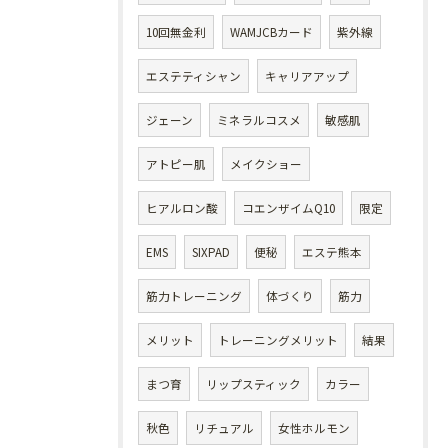
10回無金利
WAMJCBカード
紫外線
エステティシャン
キャリアアップ
ジェーン
ミネラルコスメ
敏感肌
アトピー肌
メイクショー
ヒアルロン酸
コエンザイムQ10
限定
EMS
SIXPAD
便秘
エステ熊本
筋力トレーニング
体づくり
筋力
メリット
トレーニングメリット
結果
まつ育
リップスティック
カラー
秋色
リチュアル
女性ホルモン