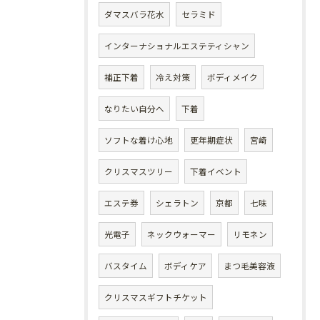
ダマスバラ花水
セラミド
インターナショナルエステティシャン
補正下着
冷え対策
ボディメイク
なりたい自分へ
下着
ソフトな着け心地
更年期症状
宮崎
クリスマスツリー
下着イベント
エステ券
シェラトン
京都
七味
光電子
ネックウォーマー
リモネン
バスタイム
ボディケア
まつ毛美容液
クリスマスギフトチケット