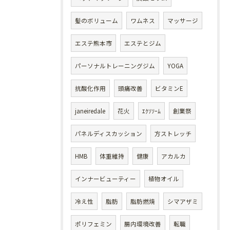
髪のボリューム
ワムネス
マッサージ
エステ熊本市
エステとジム
パーソナルトレーニングジム
YOGA
抗酸化作用
頭痛改善
ビタミンE
janeiredale
花火
ｴｸｿｿｰﾑ
創業祭
パネルディスカッション
方ストレッチ
HMB
体重維持
健康
アカルカ
インナービューティー
植物オイル
冷え性
脂肪
脂肪燃焼
シマアザミ
ポリフェミン
腸内環境改善
転職