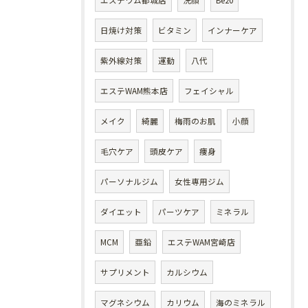
エステワム都城店
洗顔
Be20
日焼け対策
ビタミン
インナーケア
紫外線対策
運動
八代
エステWAM熊本店
フェイシャル
メイク
綺麗
梅雨のお肌
小顔
毛穴ケア
頭皮ケア
痩身
パーソナルジム
女性専用ジム
ダイエット
パーツケア
ミネラル
MCM
亜鉛
エステWAM宮崎店
サプリメント
カルシウム
マグネシウム
カリウム
海のミネラル