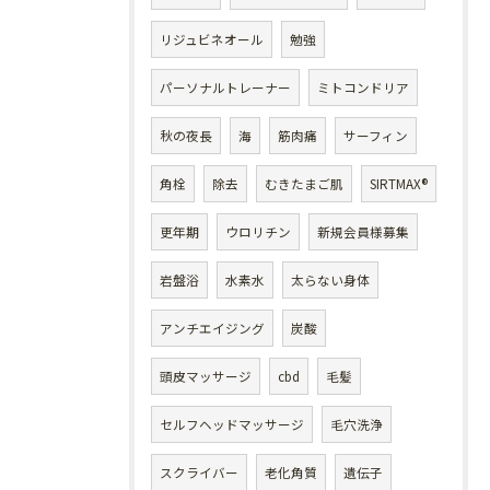
リジュビネオール
勉強
パーソナルトレーナー
ミトコンドリア
秋の夜長
海
筋肉痛
サーフィン
角栓
除去
むきたまご肌
SIRTMAX®
更年期
ウロリチン
新規会員様募集
岩盤浴
水素水
太らない身体
アンチエイジング
炭酸
頭皮マッサージ
cbd
毛髪
セルフヘッドマッサージ
毛穴洗浄
スクライバー
老化角質
遺伝子