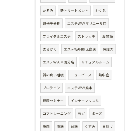
たるみ
新トリートメント
むくみ
遺伝子分析
エステWAMマリエール店
ブライダルエステ
ストレッチ
股関節
柔らかく
エステWAM鹿児島店
免疫力
エステＷＡＭ国分店
リチュアルルーム
質の良い睡眠
ニューピース
熱中症
プロテイン
エステWAM熊本
健康セミナー
インナーマッスル
コアトレーニング
ヨガ
ポーズ
筋肉
腹筋
背筋
くすみ
日焼け