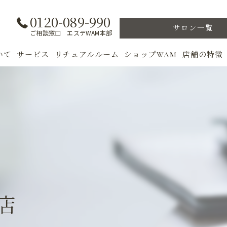
0120-089-990
サロン一覧
ご相談窓口 エステWAM本部
いて
サービス
リチュアルルーム
ショップWAM
店舗の特徴
ト
初めての方へ
季節のトリートメント
美肌
フェイシャル
ウェルカムバック
乾燥肌
対策
ボディ
VIP ROOM
ニキビ
＆キャンペーン
美肌脱毛
スキンケア
ブライダル
トレーニン
店
女性専用フィットネス