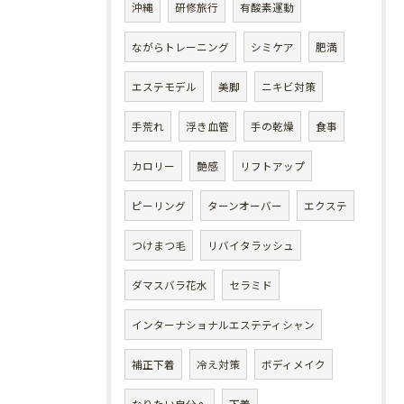
沖縄
研修旅行
有酸素運動
ながらトレーニング
シミケア
肥満
エステモデル
美脚
ニキビ対策
手荒れ
浮き血管
手の乾燥
食事
カロリー
艶感
リフトアップ
ピーリング
ターンオーバー
エクステ
つけまつ毛
リバイタラッシュ
ダマスバラ花水
セラミド
インターナショナルエステティシャン
補正下着
冷え対策
ボディメイク