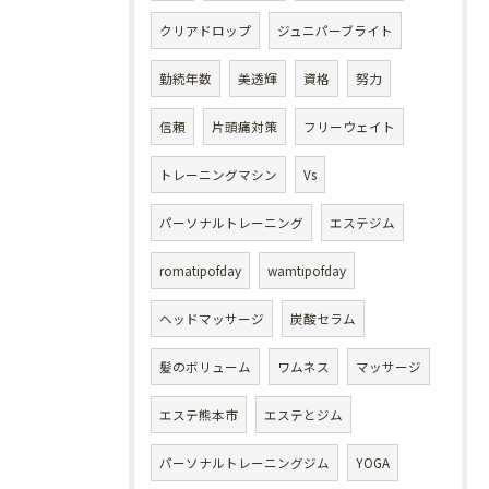
クリアドロップ
ジュニパーブライト
勤続年数
美透輝
資格
努力
信頼
片頭痛対策
フリーウェイト
トレーニングマシン
Vs
パーソナルトレーニング
エステジム
romatipofday
wamtipofday
ヘッドマッサージ
炭酸セラム
髪のボリューム
ワムネス
マッサージ
エステ熊本市
エステとジム
パーソナルトレーニングジム
YOGA