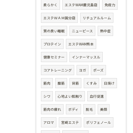
柔らかく
エステWAM鹿児島店
免疫力
エステＷＡＭ国分店
リチュアルルーム
質の良い睡眠
ニューピース
熱中症
プロテイン
エステWAM熊本
健康セミナー
インナーマッスル
コアトレーニング
ヨガ
ポーズ
筋肉
腹筋
背筋
くすみ
日焼け
シワ
心地よい肌触り
血行促進
筋肉の疲れ
ボディ
脱毛
美顔
アロマ
宮崎エステ
ポリフェノール