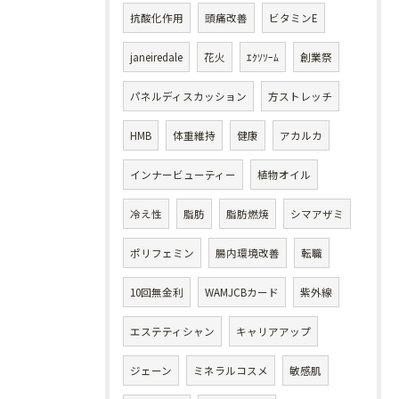
抗酸化作用
頭痛改善
ビタミンE
janeiredale
花火
ｴｸｿｿｰﾑ
創業祭
パネルディスカッション
方ストレッチ
HMB
体重維持
健康
アカルカ
インナービューティー
植物オイル
冷え性
脂肪
脂肪燃焼
シマアザミ
ポリフェミン
腸内環境改善
転職
10回無金利
WAMJCBカード
紫外線
エステティシャン
キャリアアップ
ジェーン
ミネラルコスメ
敏感肌