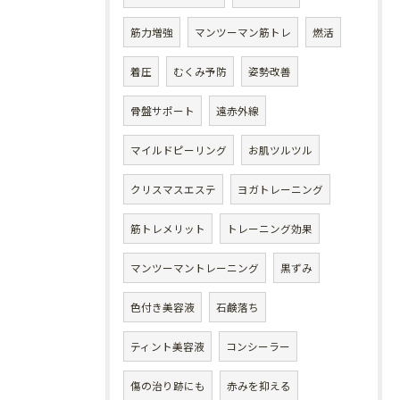
筋力増強
マンツーマン筋トレ
燃活
着圧
むくみ予防
姿勢改善
骨盤サポート
遠赤外線
マイルドピーリング
お肌ツルツル
クリスマスエステ
ヨガトレーニング
筋トレメリット
トレーニング効果
マンツーマントレーニング
黒ずみ
色付き美容液
石鹸落ち
ティント美容液
コンシーラー
傷の治り跡にも
赤みを抑える