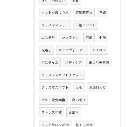
なりたい自分へ
下着
ソフトな着け心地
更年期症状
宮崎
クリスマスツリー
下着イベント
エステ券
シェラトン
京都
七味
光電子
ネックウォーマー
リモネン
バスタイム
ボディケア
まつ毛美容液
クリスマスギフトチケット
クリスマスギフト
太る
お正月太り
冷え・疲労回復
良い眠り
ストレス発散
お風呂
エステサロンWAM
筋トレ効果