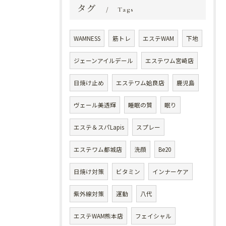
タグ
Tags
WAMNESS
筋トレ
エステWAM
下地
ジェーンアイルデール
エステワム宮崎店
日焼け止め
エステワム姶良店
鹿児島
ヴェール美透輝
睡眠の質
眠り
エステ＆スパLapis
スプレー
エステワム都城店
洗顔
Be20
日焼け対策
ビタミン
インナーケア
紫外線対策
運動
八代
エステWAM熊本店
フェイシャル