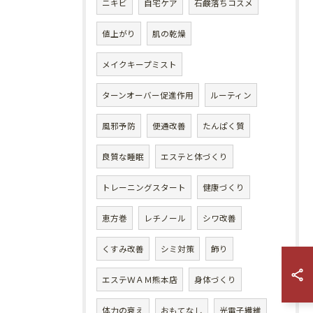
ニキビ
自宅ケア
石鹸落ちコスメ
値上がり
肌の乾燥
メイクキープミスト
ターンオーバー促進作用
ルーティン
風邪予防
便通改善
たんぱく質
良質な睡眠
エステと体づくり
トレーニングスタート
健康づくり
恵方巻
レチノール
シワ改善
くすみ改善
シミ対策
飾り
エステＷＡＭ熊本店
身体づくり
体力の衰え
おもてなし
光電子繊維