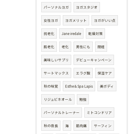
パーソナルヨガ
ヨガスタジオ
女性ヨガ
ヨガメリット
ヨガがいい点
抗老化
Jane iredale
乾燥対策
肌老化
老化
男性にも
閉経
美味しいサプリ
デビューキャンペーン
サートマックス
エラグ酸
保湿ケア
秋の味覚
Esthe＆Spa Lapis
美ボディ
リジュビネオール
勉強
パーソナルトレーナー
ミトコンドリア
秋の夜長
海
筋肉痛
サーフィン