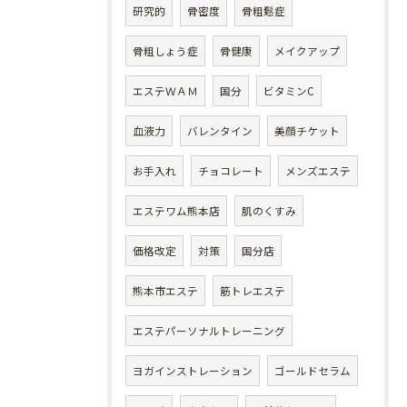
研究的
骨密度
骨粗鬆症
骨粗しょう症
骨健康
メイクアップ
エステＷＡＭ
国分
ビタミンC
血液力
バレンタイン
美顔チケット
お手入れ
チョコレート
メンズエステ
エステワム熊本店
肌のくすみ
価格改定
対策
国分店
熊本市エステ
筋トレエステ
エステパーソナルトレーニング
ヨガインストレーション
ゴールドセラム