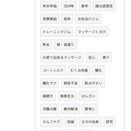
年末年始
2024年
新年
国分店限定
営業開始
辰年
女性向けジム
トレーニングジム
マッサージとヨガ
熊本
肩・首凝り
お家で出来るマッサージ
安心
青汁
コーンシルク
むくみ改善
糖化
糖化ケア
野菜不足
飲みやすい
鏡開き
無病息災
ぜんざい
浮腫み腸
疲労解消
簡単に
セルフケア
知識
ヨガの効果
研究