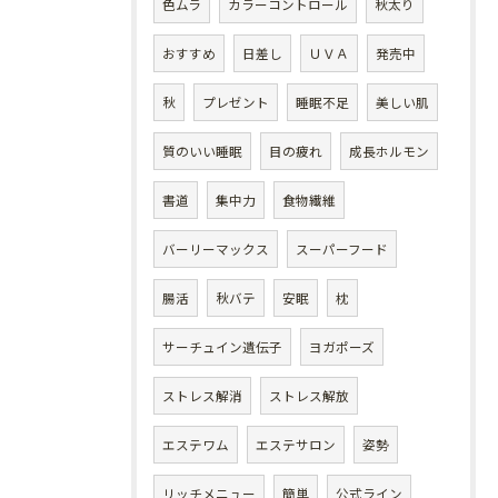
色ムラ
カラーコントロール
秋太り
おすすめ
日差し
ＵＶＡ
発売中
秋
プレゼント
睡眠不足
美しい肌
質のいい睡眠
目の疲れ
成長ホルモン
書道
集中力
食物繊維
バーリーマックス
スーパーフード
腸活
秋バテ
安眠
枕
サーチュイン遺伝子
ヨガポーズ
ストレス解消
ストレス解放
エステワム
エステサロン
姿勢
リッチメニュー
簡単
公式ライン