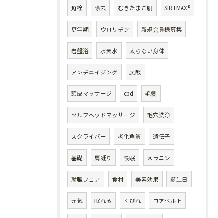
角栓
除去
むきたまご肌
SIRTMAX®
更年期
ウロリチン
新規会員様募集
岩盤浴
水素水
太らない身体
アンチエイジング
炭酸
頭皮マッサージ
cbd
毛髪
セルフヘッドマッサージ
毛穴洗浄
スクライバー
老化角質
遺伝子
基礎
肩凝り
快眠
メラニン
就職フェア
食材
美容効果
誕生日
元気
眠れる
くびれ
コアベルト