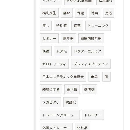
リカバリー
WAM八代店農園
社員旅行
福利厚生
痛い
保湿
特典
足浴
癒し
特別感
個室
トレーニング
セミナー
脱毛器
家庭内脱毛器
快適
ムダ毛
ドクターエルミス
ゼロトリニティ
プレシャスプロテイン
日本エステティック業協会
奄美
肌
綺麗にする
食べ物
透明感
メガビタC
抗酸化
トレーニングメニュー
トレーナー
外国人トレーナー
化粧品