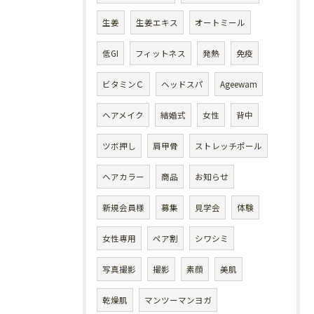
生姜
生姜エキス
オートミール
低GI
フィットネス
発熱
免疫
ビタミンＣ
ヘッドスパ
Ageewam
ヘアメイク
結婚式
女性
背中
ツボ押し
肩甲骨
ストレッチポール
ヘアカラー
商品
お知らせ
新規会員様
募集
見学会
体験
女性専用
ペア割
シワシミ
写真撮影
撮影
素顔
美肌
乾燥肌
マンツーマンヨガ