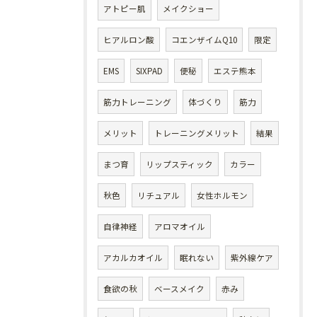
アトピー肌
メイクショー
ヒアルロン酸
コエンザイムQ10
限定
EMS
SIXPAD
便秘
エステ熊本
筋力トレーニング
体づくり
筋力
メリット
トレーニングメリット
結果
まつ育
リップスティック
カラー
秋色
リチュアル
女性ホルモン
自律神経
アロマオイル
アカルカオイル
眠れない
紫外線ケア
食欲の秋
ベースメイク
赤み