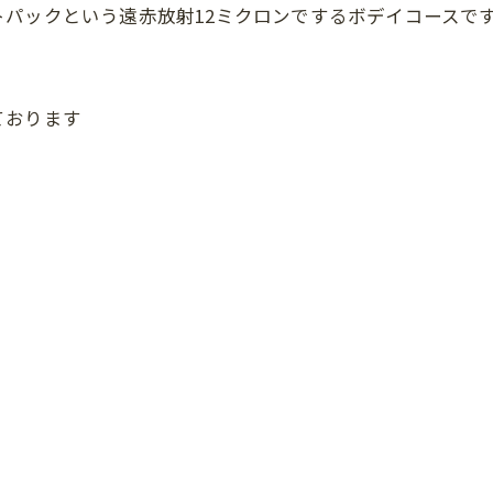
パックという遠赤放射12ミクロンでするボデイコースで
ております