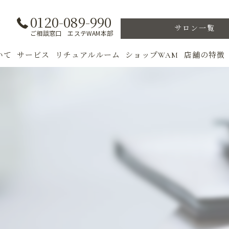
0120-089-990
サロン一覧
ご相談窓口 エステWAM本部
いて
サービス
リチュアルルーム
ショップWAM
店舗の特徴
ト
初めての方へ
季節のトリートメント
美肌
フェイシャル
ウェルカムバック
乾燥肌
対策
ボディ
VIP ROOM
ニキビ
＆キャンペーン
美肌脱毛
スキンケア
ブライダル
トレーニン
女性専用フィットネス