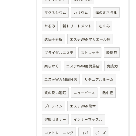
マグネシウム
カリウム
海のミネラル
たるみ
新トリートメント
むくみ
遺伝子分析
エステWAMマリエール店
ブライダルエステ
ストレッチ
股関節
柔らかく
エステWAM鹿児島店
免疫力
エステＷＡＭ国分店
リチュアルルーム
質の良い睡眠
ニューピース
熱中症
プロテイン
エステWAM熊本
健康セミナー
インナーマッスル
コアトレーニング
ヨガ
ポーズ