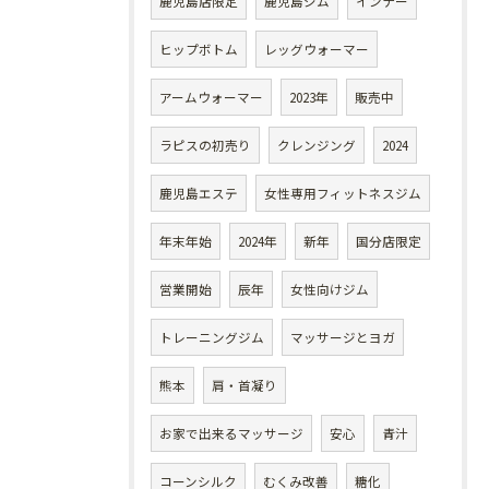
鹿児島店限定
鹿児島ジム
インナー
ヒップボトム
レッグウォーマー
アームウォーマー
2023年
販売中
ラピスの初売り
クレンジング
2024
鹿児島エステ
女性専用フィットネスジム
年末年始
2024年
新年
国分店限定
営業開始
辰年
女性向けジム
トレーニングジム
マッサージとヨガ
熊本
肩・首凝り
お家で出来るマッサージ
安心
青汁
コーンシルク
むくみ改善
糖化