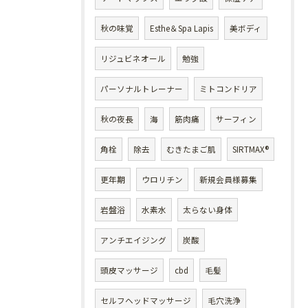
秋の味覚
Esthe＆Spa Lapis
美ボディ
リジュビネオール
勉強
パーソナルトレーナー
ミトコンドリア
秋の夜長
海
筋肉痛
サーフィン
角栓
除去
むきたまご肌
SIRTMAX®
更年期
ウロリチン
新規会員様募集
岩盤浴
水素水
太らない身体
アンチエイジング
炭酸
頭皮マッサージ
cbd
毛髪
セルフヘッドマッサージ
毛穴洗浄