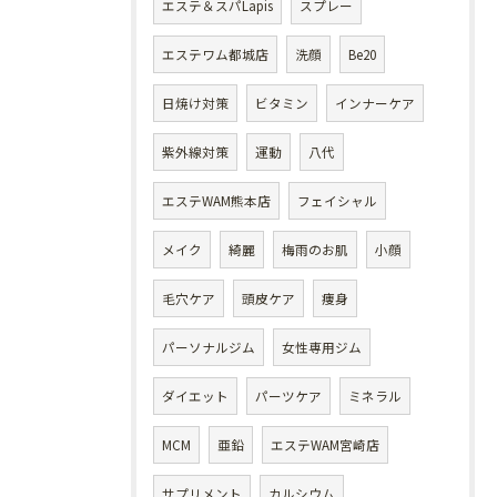
エステ＆スパLapis
スプレー
エステワム都城店
洗顔
Be20
日焼け対策
ビタミン
インナーケア
紫外線対策
運動
八代
エステWAM熊本店
フェイシャル
メイク
綺麗
梅雨のお肌
小顔
毛穴ケア
頭皮ケア
痩身
パーソナルジム
女性専用ジム
ダイエット
パーツケア
ミネラル
MCM
亜鉛
エステWAM宮崎店
サプリメント
カルシウム