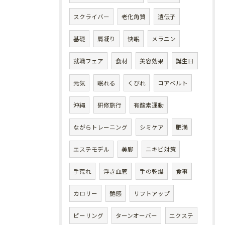
スクライバー
老化角質
遺伝子
基礎
肩凝り
快眠
メラニン
就職フェア
食材
美容効果
誕生日
元気
眠れる
くびれ
コアベルト
沖縄
研修旅行
有酸素運動
ながらトレーニング
シミケア
肥満
エステモデル
美脚
ニキビ対策
手荒れ
浮き血管
手の乾燥
食事
カロリー
艶感
リフトアップ
ピーリング
ターンオーバー
エクステ