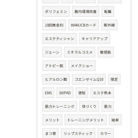
ポリフェミン
腸内環境改善
転職
10回無金利
WAMJCBカード
紫外線
エステティシャン
キャリアアップ
ジェーン
ミネラルコスメ
敏感肌
アトピー肌
メイクショー
ヒアルロン酸
コエンザイムQ10
限定
EMS
SIXPAD
便秘
エステ熊本
筋力トレーニング
体づくり
筋力
メリット
トレーニングメリット
結果
まつ育
リップスティック
カラー