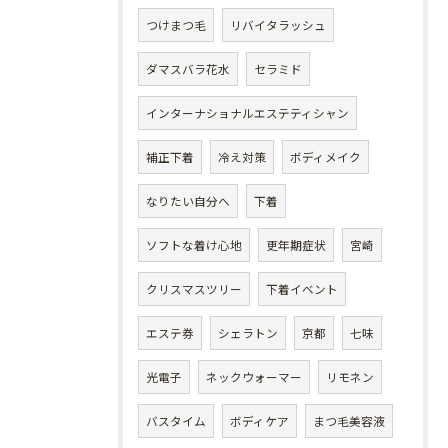
つけまつ毛
リバイタラッシュ
ダマスバラ花水
セラミド
インターナショナルエステティシャン
補正下着
冷え対策
ボディメイク
なりたい自分へ
下着
ソフトな着け心地
更年期症状
宮崎
クリスマスツリー
下着イベント
エステ券
シェラトン
京都
七味
光電子
ネックウォーマー
リモネン
バスタイム
ボディケア
まつ毛美容液