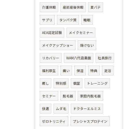
介護休暇
産前産後休暇
夏バテ
サプリ
タンパク質
睡眠
AEA認定試験
メイクセミナー
メイクアップショー
焼けない
リカバリー
WAM八代店農園
社員旅行
福利厚生
痛い
保湿
特典
足浴
癒し
特別感
個室
トレーニング
セミナー
脱毛器
家庭内脱毛器
快適
ムダ毛
ドクターエルミス
ゼロトリニティ
プレシャスプロテイン