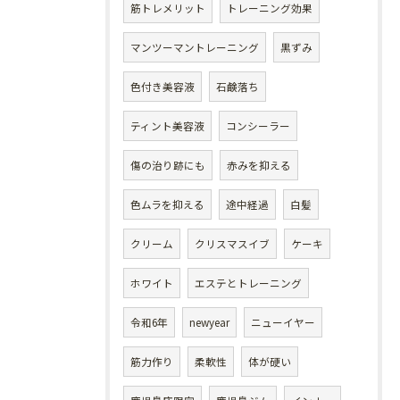
筋トレメリット
トレーニング効果
マンツーマントレーニング
黒ずみ
色付き美容液
石鹸落ち
ティント美容液
コンシーラー
傷の治り跡にも
赤みを抑える
色ムラを抑える
途中経過
白髪
クリーム
クリスマスイブ
ケーキ
ホワイト
エステとトレーニング
令和6年
newyear
ニューイヤー
筋力作り
柔軟性
体が硬い