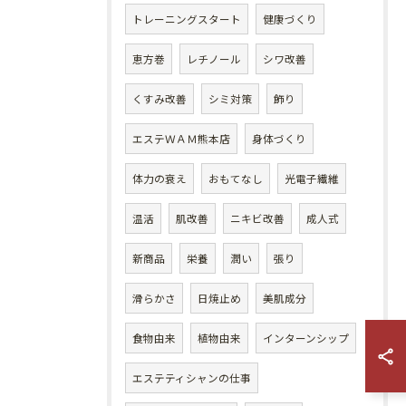
トレーニングスタート
健康づくり
恵方巻
レチノール
シワ改善
くすみ改善
シミ対策
飾り
エステＷＡＭ熊本店
身体づくり
体力の衰え
おもてなし
光電子繊維
温活
肌改善
ニキビ改善
成人式
新商品
栄養
潤い
張り
滑らかさ
日焼止め
美肌成分
食物由来
植物由来
インターンシップ
エステティシャンの仕事