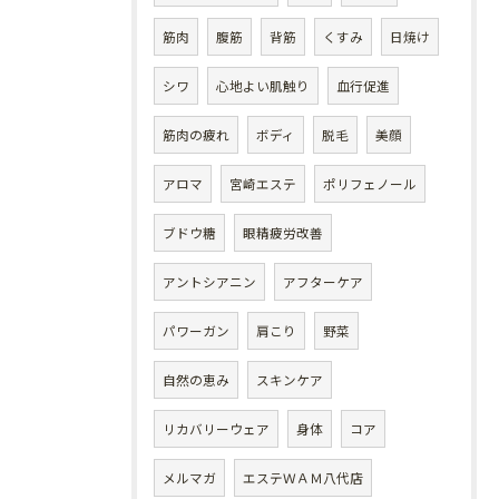
筋肉
腹筋
背筋
くすみ
日焼け
シワ
心地よい肌触り
血行促進
筋肉の疲れ
ボディ
脱毛
美顔
アロマ
宮崎エステ
ポリフェノール
ブドウ糖
眼精疲労改善
アントシアニン
アフターケア
パワーガン
肩こり
野菜
自然の恵み
スキンケア
リカバリーウェア
身体
コア
メルマガ
エステＷＡＭ八代店