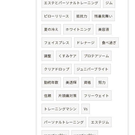
エステとパーソナルトレーニング
ジム
ピローリリース
抵抗力
残暑見舞い
夏の冷え
ホワイトニング
美容液
フェイスプレス
ドレナージ
食べ過ぎ
調整
くすみケア
プロテアソーム
クリアドロップ
ジュニパーブライト
勤続年数
美透輝
資格
努力
信頼
片頭痛対策
フリーウェイト
トレーニングマシン
Vs
パーソナルトレーニング
エステジム