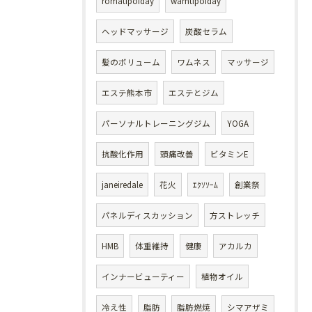
romatipofday
wamtipofday
ヘッドマッサージ
炭酸セラム
髪のボリューム
ワムネス
マッサージ
エステ熊本市
エステとジム
パーソナルトレーニングジム
YOGA
抗酸化作用
頭痛改善
ビタミンE
janeiredale
花火
ｴｸｿｿｰﾑ
創業祭
パネルディスカッション
方ストレッチ
HMB
体重維持
健康
アカルカ
インナービューティー
植物オイル
冷え性
脂肪
脂肪燃焼
シマアザミ