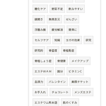
糖化ケア
野菜不足
飲みやすい
鏡開き
無病息災
ぜんざい
浮腫み腸
疲労解消
簡単に
セルフケア
知識
ヨガの効果
研究
研究的
骨密度
骨粗鬆症
骨粗しょう症
骨健康
メイクアップ
エステＷＡＭ
国分
ビタミンC
血液力
バレンタイン
美顔チケット
お手入れ
チョコレート
メンズエステ
エステワム熊本店
肌のくすみ