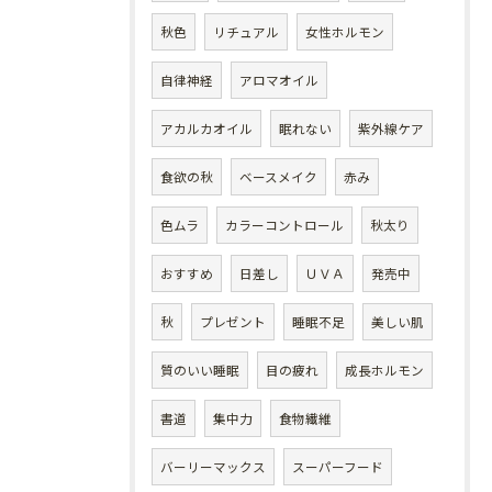
秋色
リチュアル
女性ホルモン
自律神経
アロマオイル
アカルカオイル
眠れない
紫外線ケア
食欲の秋
ベースメイク
赤み
色ムラ
カラーコントロール
秋太り
おすすめ
日差し
ＵＶＡ
発売中
秋
プレゼント
睡眠不足
美しい肌
質のいい睡眠
目の疲れ
成長ホルモン
書道
集中力
食物繊維
バーリーマックス
スーパーフード