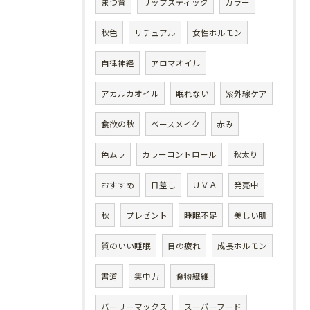
まつ育
リップスティック
カラー
秋色
リチュアル
女性ホルモン
自律神経
アロマオイル
アカルカオイル
眠れない
紫外線ケア
食欲の秋
ベースメイク
赤み
色ムラ
カラーコントロール
秋太り
おすすめ
日差し
ＵＶＡ
発売中
秋
プレゼント
睡眠不足
美しい肌
質のいい睡眠
目の疲れ
成長ホルモン
書道
集中力
食物繊維
バーリーマックス
スーパーフード