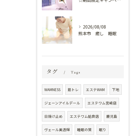
☆期間限定キャンペーン開催中☆
2026/08/08
熊本市 癒し 睡眠
タグ
Tags
WAMNESS
筋トレ
エステWAM
下地
ジェーンアイルデール
エステワム宮崎店
日焼け止め
エステワム姶良店
鹿児島
ヴェール美透輝
睡眠の質
眠り