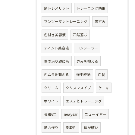
筋トレメリット
トレーニング効果
マンツーマントレーニング
黒ずみ
色付き美容液
石鹸落ち
ティント美容液
コンシーラー
傷の治り跡にも
赤みを抑える
色ムラを抑える
途中経過
白髪
クリーム
クリスマスイブ
ケーキ
ホワイト
エステとトレーニング
令和6年
newyear
ニューイヤー
筋力作り
柔軟性
体が硬い