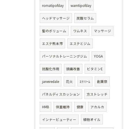
romatipofday
wamtipofday
ヘッドマッサージ
炭酸セラム
髪のボリューム
ワムネス
マッサージ
エステ熊本市
エステとジム
パーソナルトレーニングジム
YOGA
抗酸化作用
頭痛改善
ビタミンE
janeiredale
花火
ｴｸｿｿｰﾑ
創業祭
パネルディスカッション
方ストレッチ
HMB
体重維持
健康
アカルカ
インナービューティー
植物オイル