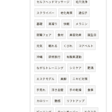
セルフヘッドマッサージ
毛穴洗浄
スクライバー
老化角質
遺伝子
基礎
肩凝り
快眠
メラニン
就職フェア
食材
美容効果
誕生日
元気
眠れる
くびれ
コアベルト
沖縄
研修旅行
有酸素運動
ながらトレーニング
シミケア
肥満
エステモデル
美脚
ニキビ対策
手荒れ
浮き血管
手の乾燥
食事
カロリー
艶感
リフトアップ
ピーリング
ターンオーバー
エクステ