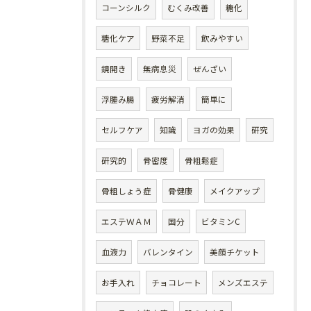
コーンシルク
むくみ改善
糖化
糖化ケア
野菜不足
飲みやすい
鏡開き
無病息災
ぜんざい
浮腫み腸
疲労解消
簡単に
セルフケア
知識
ヨガの効果
研究
研究的
骨密度
骨粗鬆症
骨粗しょう症
骨健康
メイクアップ
エステＷＡＭ
国分
ビタミンC
血液力
バレンタイン
美顔チケット
お手入れ
チョコレート
メンズエステ