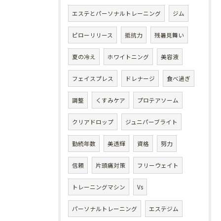
エステとパーソナルトレーニング
ジム
ピローリリース
抵抗力
残暑見舞い
夏の冷え
ホワイトニング
美容液
フェイスプレス
ドレナージ
食べ過ぎ
調整
くすみケア
プロテアソーム
クリアドロップ
ジュニパーブライト
勤続年数
美透輝
資格
努力
信頼
片頭痛対策
フリーウェイト
トレーニングマシン
Vs
パーソナルトレーニング
エステジム