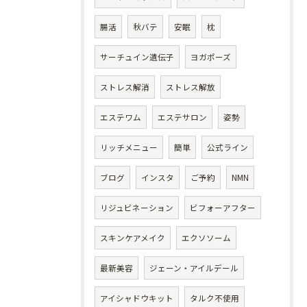
腸活
秋バテ
安眠
枕
サーチュイン遺伝子
ヨガポーズ
ストレス解消
ストレス解放
エステワム
エステサロン
姿勢
リッチメニュー
簡単
公式ライン
ブログ
インスタ
ご予約
NMN
リジュビネーション
ビフォーアフター
スキンケアメイク
エクソソーム
最新美容
ジェーン・アイルデール
アイシャドウキット
タルク不使用