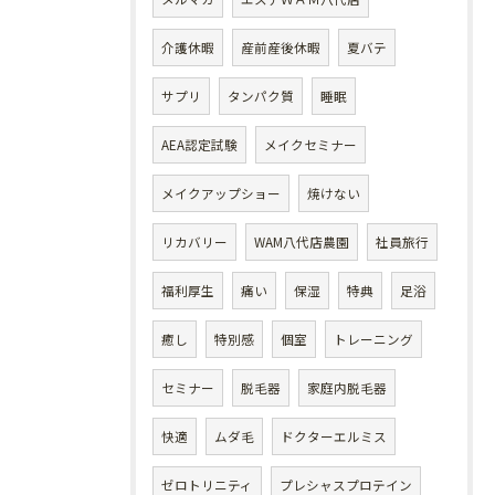
介護休暇
産前産後休暇
夏バテ
サプリ
タンパク質
睡眠
AEA認定試験
メイクセミナー
メイクアップショー
焼けない
リカバリー
WAM八代店農園
社員旅行
福利厚生
痛い
保湿
特典
足浴
癒し
特別感
個室
トレーニング
セミナー
脱毛器
家庭内脱毛器
快適
ムダ毛
ドクターエルミス
ゼロトリニティ
プレシャスプロテイン