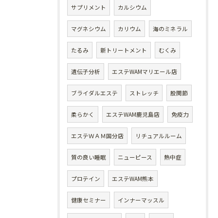
サプリメント
カルシウム
マグネシウム
カリウム
海のミネラル
たるみ
新トリートメント
むくみ
遺伝子分析
エステWAMマリエール店
ブライダルエステ
ストレッチ
股関節
柔らかく
エステWAM鹿児島店
免疫力
エステＷＡＭ国分店
リチュアルルーム
質の良い睡眠
ニューピース
熱中症
プロテイン
エステWAM熊本
健康セミナー
インナーマッスル