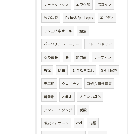
サートマックス
エラグ酸
保湿ケア
秋の味覚
Esthe＆Spa Lapis
美ボディ
リジュビネオール
勉強
パーソナルトレーナー
ミトコンドリア
秋の夜長
海
筋肉痛
サーフィン
角栓
除去
むきたまご肌
SIRTMAX®
更年期
ウロリチン
新規会員様募集
岩盤浴
水素水
太らない身体
アンチエイジング
炭酸
頭皮マッサージ
cbd
毛髪