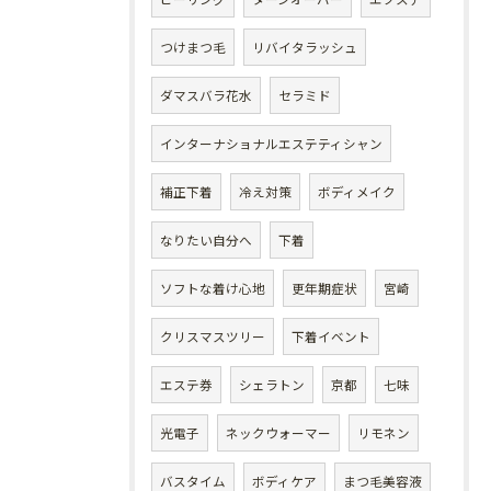
つけまつ毛
リバイタラッシュ
ダマスバラ花水
セラミド
インターナショナルエステティシャン
補正下着
冷え対策
ボディメイク
なりたい自分へ
下着
ソフトな着け心地
更年期症状
宮崎
クリスマスツリー
下着イベント
エステ券
シェラトン
京都
七味
光電子
ネックウォーマー
リモネン
バスタイム
ボディケア
まつ毛美容液