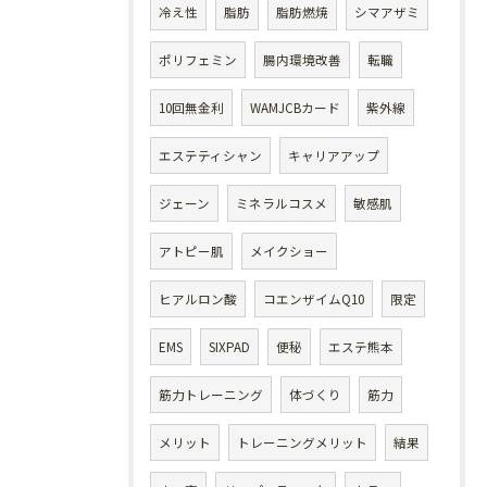
冷え性
脂肪
脂肪燃焼
シマアザミ
ポリフェミン
腸内環境改善
転職
10回無金利
WAMJCBカード
紫外線
エステティシャン
キャリアアップ
ジェーン
ミネラルコスメ
敏感肌
アトピー肌
メイクショー
ヒアルロン酸
コエンザイムQ10
限定
EMS
SIXPAD
便秘
エステ熊本
筋力トレーニング
体づくり
筋力
メリット
トレーニングメリット
結果