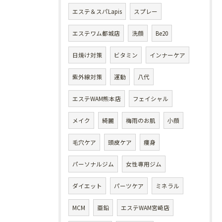
エステ＆スパLapis
スプレー
エステワム都城店
洗顔
Be20
日焼け対策
ビタミン
インナーケア
紫外線対策
運動
八代
エステWAM熊本店
フェイシャル
メイク
綺麗
梅雨のお肌
小顔
毛穴ケア
頭皮ケア
痩身
パーソナルジム
女性専用ジム
ダイエット
パーツケア
ミネラル
MCM
亜鉛
エステWAM宮崎店