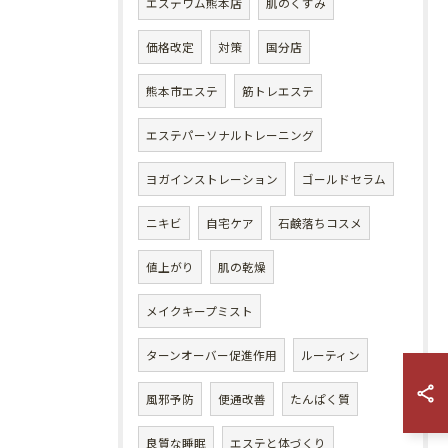
エステワム熊本店
肌のくすみ
価格改定
対策
国分店
熊本市エステ
筋トレエステ
エステパーソナルトレーニング
ヨガインストレーション
ゴールドセラム
ニキビ
自宅ケア
石鹸落ちコスメ
値上がり
肌の乾燥
メイクキープミスト
ターンオーバー促進作用
ルーティン
風邪予防
便通改善
たんぱく質
良質な睡眠
エステと体づくり