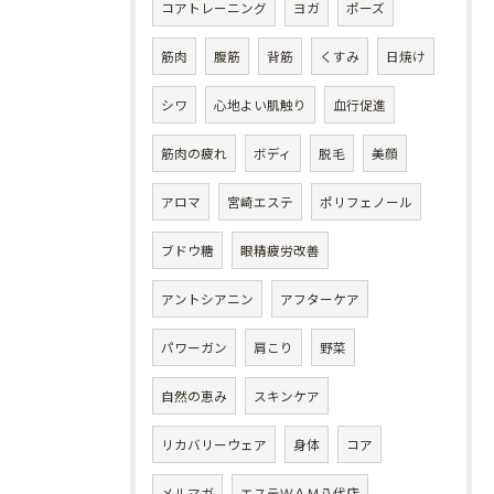
コアトレーニング
ヨガ
ポーズ
筋肉
腹筋
背筋
くすみ
日焼け
シワ
心地よい肌触り
血行促進
筋肉の疲れ
ボディ
脱毛
美顔
アロマ
宮崎エステ
ポリフェノール
ブドウ糖
眼精疲労改善
アントシアニン
アフターケア
パワーガン
肩こり
野菜
自然の恵み
スキンケア
リカバリーウェア
身体
コア
メルマガ
エステＷＡＭ八代店