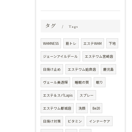
タグ
Tags
WAMNESS
筋トレ
エステWAM
下地
ジェーンアイルデール
エステワム宮崎店
日焼け止め
エステワム姶良店
鹿児島
ヴェール美透輝
睡眠の質
眠り
エステ＆スパLapis
スプレー
エステワム都城店
洗顔
Be20
日焼け対策
ビタミン
インナーケア