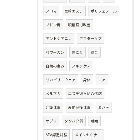
アロマ
宮崎エステ
ポリフェノール
ブドウ糖
眼精疲労改善
アントシアニン
アフターケア
パワーガン
肩こり
野菜
自然の恵み
スキンケア
リカバリーウェア
身体
コア
メルマガ
エステＷＡＭ八代店
介護休暇
産前産後休暇
夏バテ
サプリ
タンパク質
睡眠
AEA認定試験
メイクセミナー