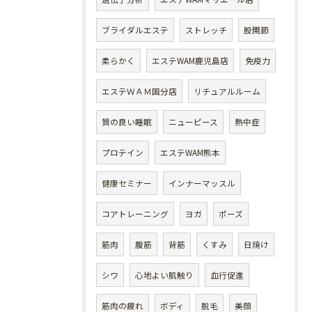
ブライダルエステ
ストレッチ
股関節
柔らかく
エステWAM鹿児島店
免疫力
エステＷＡＭ国分店
リチュアルルーム
質の良い睡眠
ニューピース
熱中症
プロテイン
エステWAM熊本
健康セミナー
インナーマッスル
コアトレーニング
ヨガ
ポーズ
筋肉
腹筋
背筋
くすみ
日焼け
シワ
心地よい肌触り
血行促進
筋肉の疲れ
ボディ
脱毛
美顔