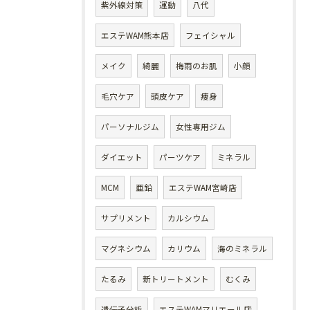
紫外線対策
運動
八代
エステWAM熊本店
フェイシャル
メイク
綺麗
梅雨のお肌
小顔
毛穴ケア
頭皮ケア
痩身
パーソナルジム
女性専用ジム
ダイエット
パーツケア
ミネラル
MCM
亜鉛
エステWAM宮崎店
サプリメント
カルシウム
マグネシウム
カリウム
海のミネラル
たるみ
新トリートメント
むくみ
遺伝子分析
エステWAMマリエール店