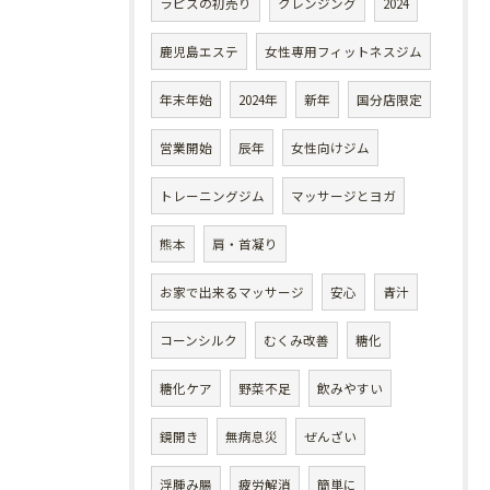
ラピスの初売り
クレンジング
2024
鹿児島エステ
女性専用フィットネスジム
年末年始
2024年
新年
国分店限定
営業開始
辰年
女性向けジム
トレーニングジム
マッサージとヨガ
熊本
肩・首凝り
お家で出来るマッサージ
安心
青汁
コーンシルク
むくみ改善
糖化
糖化ケア
野菜不足
飲みやすい
鏡開き
無病息災
ぜんざい
浮腫み腸
疲労解消
簡単に