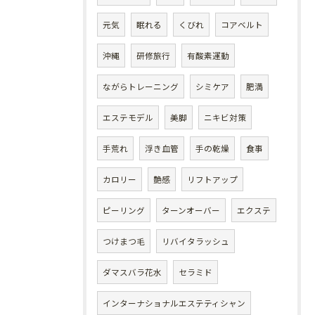
元気
眠れる
くびれ
コアベルト
沖縄
研修旅行
有酸素運動
ながらトレーニング
シミケア
肥満
エステモデル
美脚
ニキビ対策
手荒れ
浮き血管
手の乾燥
食事
カロリー
艶感
リフトアップ
ピーリング
ターンオーバー
エクステ
つけまつ毛
リバイタラッシュ
ダマスバラ花水
セラミド
インターナショナルエステティシャン