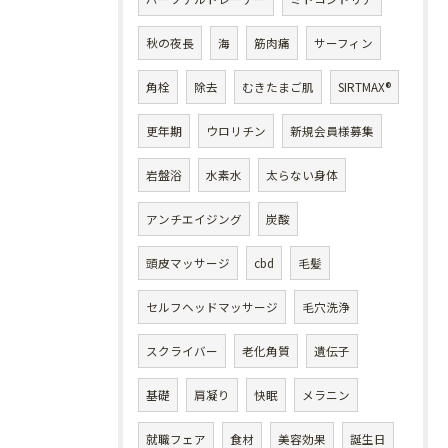
秋の夜長
海
筋肉痛
サーフィン
角栓
除去
むきたまご肌
SIRTMAX®
更年期
ウロリチン
新規会員様募集
岩盤浴
水素水
太らない身体
アンチエイジング
炭酸
頭皮マッサージ
cbd
毛髪
セルフヘッドマッサージ
毛穴洗浄
スクライバー
老化角質
遺伝子
基礎
肩凝り
快眠
メラニン
就職フェア
食材
美容効果
誕生日