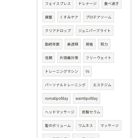
フェイスプレス
ドレナージ
食べ過ぎ
調整
くすみケア
プロテアソーム
クリアドロップ
ジュニパーブライト
勤続年数
美透輝
資格
努力
信頼
片頭痛対策
フリーウェイト
トレーニングマシン
Vs
パーソナルトレーニング
エステジム
romatipofday
wamtipofday
ヘッドマッサージ
炭酸セラム
髪のボリューム
ワムネス
マッサージ