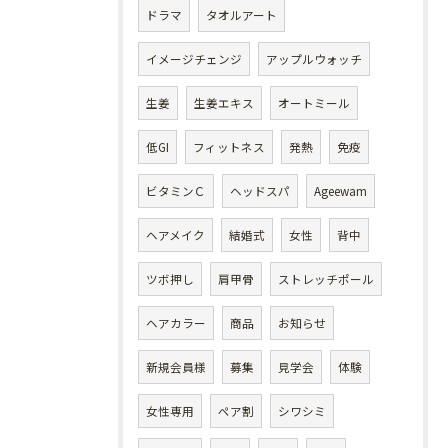
ドラマ
タオルアート
イメージチェンジ
アップルウォッチ
生姜
生姜エキス
オートミール
低GI
フィットネス
発熱
免疫
ビタミンＣ
ヘッドスパ
Ageewam
ヘアメイク
結婚式
女性
背中
ツボ押し
肩甲骨
ストレッチポール
ヘアカラー
商品
お知らせ
新規会員様
募集
見学会
体験
女性専用
ペア割
シワシミ