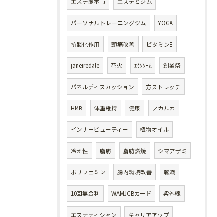
エステ熊本市
エステとジム
パーソナルトレーニングジム
YOGA
抗酸化作用
頭痛改善
ビタミンE
janeiredale
花火
ｴｸｿｿｰﾑ
創業祭
パネルディスカッション
方ストレッチ
HMB
体重維持
健康
アカルカ
インナービューティー
植物オイル
冷え性
脂肪
脂肪燃焼
シマアザミ
ポリフェミン
腸内環境改善
転職
10回無金利
WAMJCBカード
紫外線
エステティシャン
キャリアアップ