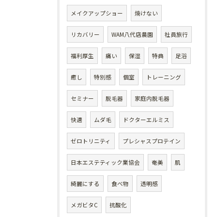
メイクアップショー
焼けない
リカバリー
WAM八代店農園
社員旅行
福利厚生
痛い
保湿
特典
足浴
癒し
特別感
個室
トレーニング
セミナー
脱毛器
家庭内脱毛器
快適
ムダ毛
ドクターエルミス
ゼロトリニティ
プレシャスプロテイン
日本エステティック業協会
奄美
肌
綺麗にする
食べ物
透明感
メガビタC
抗酸化