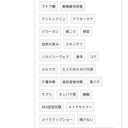
ブドウ糖
眼精疲労改善
アントシアニン
アフターケア
パワーガン
肩こり
野菜
自然の恵み
スキンケア
リカバリーウェア
身体
コア
メルマガ
エステＷＡＭ八代店
介護休暇
産前産後休暇
夏バテ
サプリ
タンパク質
睡眠
AEA認定試験
メイクセミナー
メイクアップショー
焼けない