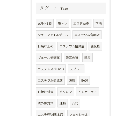
タグ
Tags
WAMNESS
筋トレ
エステWAM
下地
ジェーンアイルデール
エステワム宮崎店
日焼け止め
エステワム姶良店
鹿児島
ヴェール美透輝
睡眠の質
眠り
エステ＆スパLapis
スプレー
エステワム都城店
洗顔
Be20
日焼け対策
ビタミン
インナーケア
紫外線対策
運動
八代
エステWAM熊本店
フェイシャル