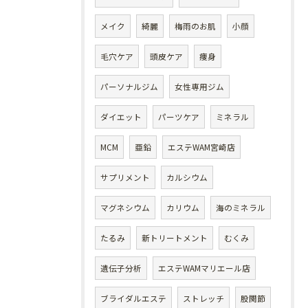
メイク
綺麗
梅雨のお肌
小顔
毛穴ケア
頭皮ケア
痩身
パーソナルジム
女性専用ジム
ダイエット
パーツケア
ミネラル
MCM
亜鉛
エステWAM宮崎店
サプリメント
カルシウム
マグネシウム
カリウム
海のミネラル
たるみ
新トリートメント
むくみ
遺伝子分析
エステWAMマリエール店
ブライダルエステ
ストレッチ
股関節