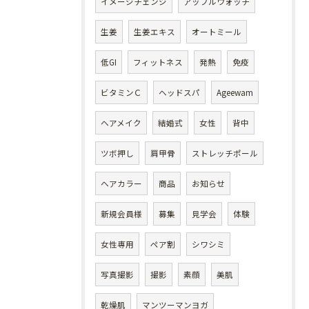
イメージチェンジ
アップルウォッチ
生姜
生姜エキス
オートミール
低GI
フィットネス
発熱
免疫
ビタミンＣ
ヘッドスパ
Ageewam
ヘアメイク
結婚式
女性
背中
ツボ押し
肩甲骨
ストレッチポール
ヘアカラー
商品
お知らせ
新規会員様
募集
見学会
体験
女性専用
ペア割
シワシミ
写真撮影
撮影
素顔
美肌
乾燥肌
マンツーマンヨガ