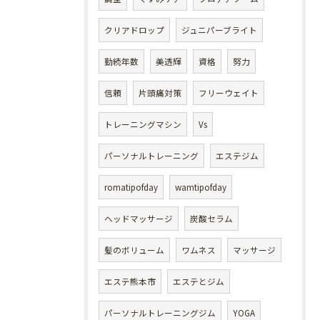
クリアドロップ
ジュニパーブライト
勤続年数
美透輝
資格
努力
信頼
片頭痛対策
フリーウェイト
トレーニングマシン
Vs
パーソナルトレーニング
エステジム
romatipofday
wamtipofday
ヘッドマッサージ
炭酸セラム
髪のボリューム
ワムネス
マッサージ
エステ熊本市
エステとジム
パーソナルトレーニングジム
YOGA