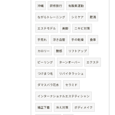
沖縄
研修旅行
有酸素運動
ながらトレーニング
シミケア
肥満
エステモデル
美脚
ニキビ対策
手荒れ
浮き血管
手の乾燥
食事
カロリー
艶感
リフトアップ
ピーリング
ターンオーバー
エクステ
つけまつ毛
リバイタラッシュ
ダマスバラ花水
セラミド
インターナショナルエステティシャン
補正下着
冷え対策
ボディメイク