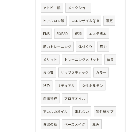
アトピー肌
メイクショー
ヒアルロン酸
コエンザイムQ10
限定
EMS
SIXPAD
便秘
エステ熊本
筋力トレーニング
体づくり
筋力
メリット
トレーニングメリット
結果
まつ育
リップスティック
カラー
秋色
リチュアル
女性ホルモン
自律神経
アロマオイル
アカルカオイル
眠れない
紫外線ケア
食欲の秋
ベースメイク
赤み