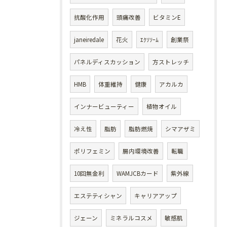
抗酸化作用
頭痛改善
ビタミンE
janeiredale
花火
ｴｸｿｿｰﾑ
創業祭
パネルディスカッション
方ストレッチ
HMB
体重維持
健康
アカルカ
インナービューティー
植物オイル
冷え性
脂肪
脂肪燃焼
シマアザミ
ポリフェミン
腸内環境改善
転職
10回無金利
WAMJCBカード
紫外線
エステティシャン
キャリアアップ
ジェーン
ミネラルコスメ
敏感肌