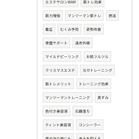
エステサロンWAM
筋トレ効果
筋力増強
マンツーマン筋トレ
燃活
着圧
むくみ予防
姿勢改善
骨盤サポート
遠赤外線
マイルドピーリング
お肌ツルツル
クリスマスエステ
ヨガトレーニング
筋トレメリット
トレーニング効果
マンツーマントレーニング
黒ずみ
色付き美容液
石鹸落ち
ティント美容液
コンシーラー
傷の治り跡にも
赤みを抑える