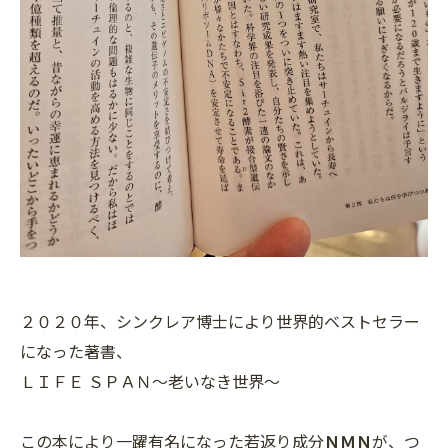
２０２０年、シンクレア博士により世界的ベストセラー
になった著書、
ＬＩＦＥ ＳＰＡＮ～老いなき世界～
この本により一躍有名になった若返り成分
ＮＭＮ
が、つ