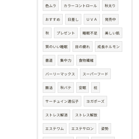
色ムラ
カラーコントロール
秋太り
おすすめ
日差し
ＵＶＡ
発売中
秋
プレゼント
睡眠不足
美しい肌
質のいい睡眠
目の疲れ
成長ホルモン
書道
集中力
食物繊維
バーリーマックス
スーパーフード
腸活
秋バテ
安眠
枕
サーチュイン遺伝子
ヨガポーズ
ストレス解消
ストレス解放
エステワム
エステサロン
姿勢