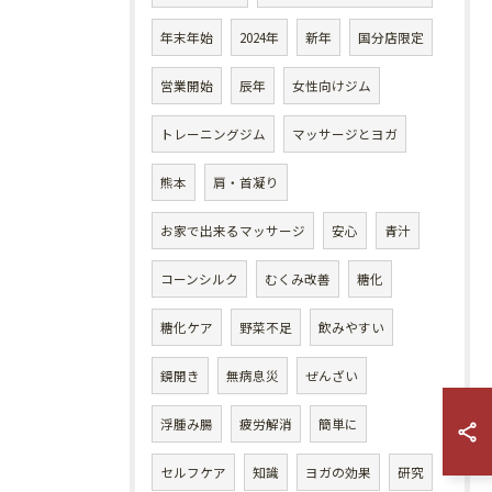
年末年始
2024年
新年
国分店限定
営業開始
辰年
女性向けジム
トレーニングジム
マッサージとヨガ
熊本
肩・首凝り
お家で出来るマッサージ
安心
青汁
コーンシルク
むくみ改善
糖化
糖化ケア
野菜不足
飲みやすい
鏡開き
無病息災
ぜんざい
浮腫み腸
疲労解消
簡単に
セルフケア
知識
ヨガの効果
研究