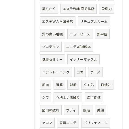
柔らかく
エステWAM鹿児島店
免疫力
エステＷＡＭ国分店
リチュアルルーム
質の良い睡眠
ニューピース
熱中症
プロテイン
エステWAM熊本
健康セミナー
インナーマッスル
コアトレーニング
ヨガ
ポーズ
筋肉
腹筋
背筋
くすみ
日焼け
シワ
心地よい肌触り
血行促進
筋肉の疲れ
ボディ
脱毛
美顔
アロマ
宮崎エステ
ポリフェノール