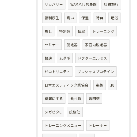
リカバリー
WAM八代店農園
社員旅行
福利厚生
痛い
保湿
特典
足浴
癒し
特別感
個室
トレーニング
セミナー
脱毛器
家庭内脱毛器
快適
ムダ毛
ドクターエルミス
ゼロトリニティ
プレシャスプロテイン
日本エステティック業協会
奄美
肌
綺麗にする
食べ物
透明感
メガビタC
抗酸化
トレーニングメニュー
トレーナー