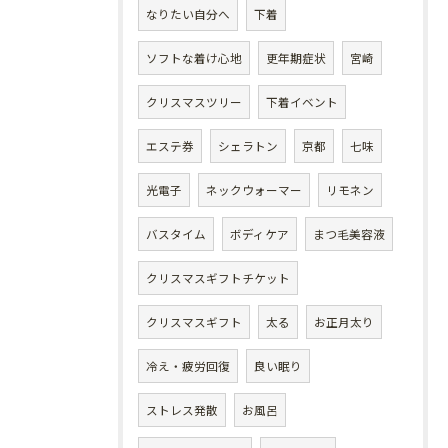
なりたい自分へ
下着
ソフトな着け心地
更年期症状
宮崎
クリスマスツリー
下着イベント
エステ券
シェラトン
京都
七味
光電子
ネックウォーマー
リモネン
バスタイム
ボディケア
まつ毛美容液
クリスマスギフトチケット
クリスマスギフト
太る
お正月太り
冷え・疲労回復
良い眠り
ストレス発散
お風呂