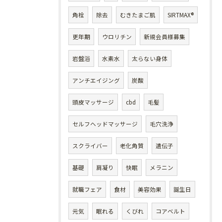
角栓
除去
むきたまご肌
SIRTMAX®
更年期
ウロリチン
新規会員様募集
岩盤浴
水素水
太らない身体
アンチエイジング
炭酸
頭皮マッサージ
cbd
毛髪
セルフヘッドマッサージ
毛穴洗浄
スクライバー
老化角質
遺伝子
基礎
肩凝り
快眠
メラニン
就職フェア
食材
美容効果
誕生日
元気
眠れる
くびれ
コアベルト