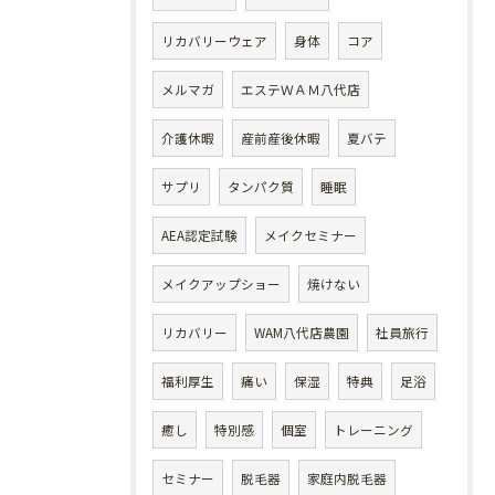
リカバリーウェア
身体
コア
メルマガ
エステＷＡＭ八代店
介護休暇
産前産後休暇
夏バテ
サプリ
タンパク質
睡眠
AEA認定試験
メイクセミナー
メイクアップショー
焼けない
リカバリー
WAM八代店農園
社員旅行
福利厚生
痛い
保湿
特典
足浴
癒し
特別感
個室
トレーニング
セミナー
脱毛器
家庭内脱毛器