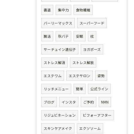
書道
集中力
食物繊維
バーリーマックス
スーパーフード
腸活
秋バテ
安眠
枕
サーチュイン遺伝子
ヨガポーズ
ストレス解消
ストレス解放
エステワム
エステサロン
姿勢
リッチメニュー
簡単
公式ライン
ブログ
インスタ
ご予約
NMN
リジュビネーション
ビフォーアフター
スキンケアメイク
エクソソーム