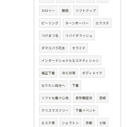
カロリー
艶感
リフトアップ
ピーリング
ターンオーバー
エクステ
つけまつ毛
リバイタラッシュ
ダマスバラ花水
セラミド
インターナショナルエステティシャン
補正下着
冷え対策
ボディメイク
なりたい自分へ
下着
ソフトな着け心地
更年期症状
宮崎
クリスマスツリー
下着イベント
エステ券
シェラトン
京都
七味