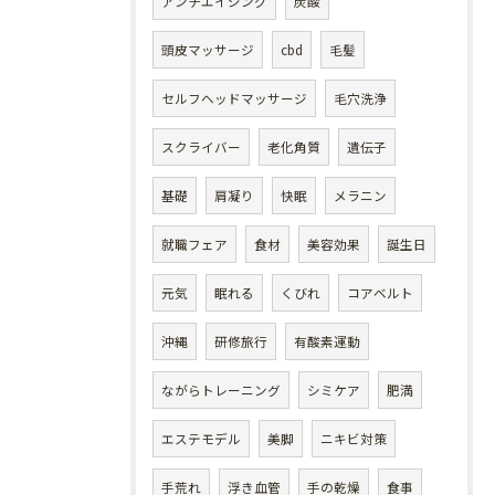
アンチエイジング
炭酸
頭皮マッサージ
cbd
毛髪
セルフヘッドマッサージ
毛穴洗浄
スクライバー
老化角質
遺伝子
基礎
肩凝り
快眠
メラニン
就職フェア
食材
美容効果
誕生日
元気
眠れる
くびれ
コアベルト
沖縄
研修旅行
有酸素運動
ながらトレーニング
シミケア
肥満
エステモデル
美脚
ニキビ対策
手荒れ
浮き血管
手の乾燥
食事