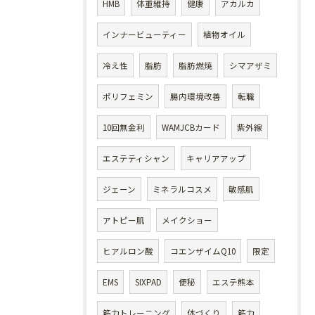
HMB
体重維持
健康
アカルカ
インナービューティー
植物オイル
冷え性
脂肪
脂肪燃焼
シマアザミ
ポリフェミン
腸内環境改善
転職
10回無金利
WAMJCBカード
紫外線
エステティシャン
キャリアアップ
ジェーン
ミネラルコスメ
敏感肌
アトピー肌
メイクショー
ヒアルロン酸
コエンザイムQ10
限定
EMS
SIXPAD
便秘
エステ熊本
筋力トレーニング
体づくり
筋力