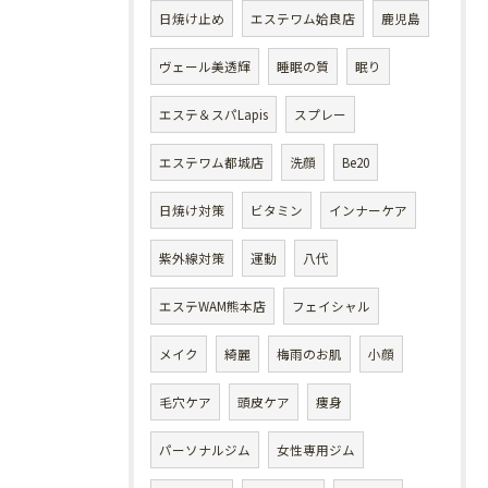
日焼け止め
エステワム姶良店
鹿児島
ヴェール美透輝
睡眠の質
眠り
エステ＆スパLapis
スプレー
エステワム都城店
洗顔
Be20
日焼け対策
ビタミン
インナーケア
紫外線対策
運動
八代
エステWAM熊本店
フェイシャル
メイク
綺麗
梅雨のお肌
小顔
毛穴ケア
頭皮ケア
痩身
パーソナルジム
女性専用ジム