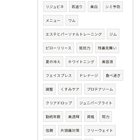
リジュビネ
若返り
美白
シミ予防
メニュー
ワム
エステとパーソナルトレーニング
ジム
ピローリリース
抵抗力
残暑見舞い
夏の冷え
ホワイトニング
美容液
フェイスプレス
ドレナージ
食べ過ぎ
調整
くすみケア
プロテアソーム
クリアドロップ
ジュニパーブライト
勤続年数
美透輝
資格
努力
信頼
片頭痛対策
フリーウェイト