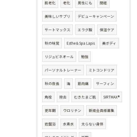
肌老化
老化
男性にも
閉経
美味しいサプリ
デビューキャンペーン
サートマックス
エラグ酸
保湿ケア
秋の味覚
Esthe＆Spa Lapis
美ボディ
リジュビネオール
勉強
パーソナルトレーナー
ミトコンドリア
秋の夜長
海
筋肉痛
サーフィン
角栓
除去
むきたまご肌
SIRTMAX®
更年期
ウロリチン
新規会員様募集
岩盤浴
水素水
太らない身体