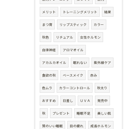
メリット
トレーニングメリット
結果
まつ育
リップスティック
カラー
秋色
リチュアル
女性ホルモン
自律神経
アロマオイル
アカルカオイル
眠れない
紫外線ケア
食欲の秋
ベースメイク
赤み
色ムラ
カラーコントロール
秋太り
おすすめ
日差し
ＵＶＡ
発売中
秋
プレゼント
睡眠不足
美しい肌
質のいい睡眠
目の疲れ
成長ホルモン