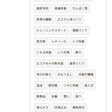
風邪予防
便通改善
たんぱく質
良質な睡眠
エステと体づくり
トレーニングスタート
健康づくり
恵方巻
レチノール
シワ改善
くすみ改善
シミ対策
飾り
エステＷＡＭ熊本店
身体づくり
体力の衰え
おもてなし
光電子繊維
温活
肌改善
ニキビ改善
成人式
新商品
栄養
潤い
張り
滑らかさ
日焼止め
美肌成分