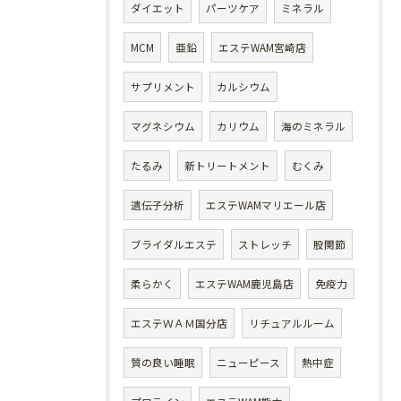
ダイエット
パーツケア
ミネラル
MCM
亜鉛
エステWAM宮崎店
サプリメント
カルシウム
マグネシウム
カリウム
海のミネラル
たるみ
新トリートメント
むくみ
遺伝子分析
エステWAMマリエール店
ブライダルエステ
ストレッチ
股関節
柔らかく
エステWAM鹿児島店
免疫力
エステＷＡＭ国分店
リチュアルルーム
質の良い睡眠
ニューピース
熱中症