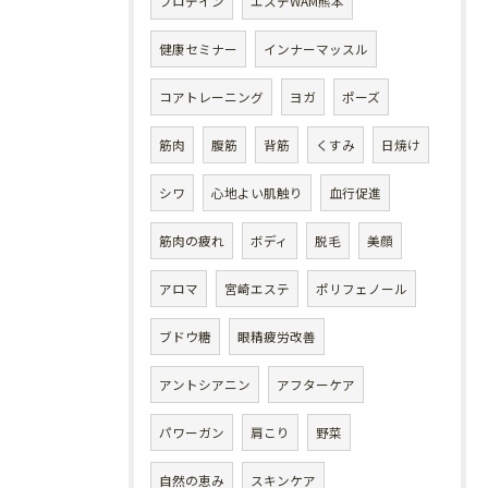
プロテイン
エステWAM熊本
健康セミナー
インナーマッスル
コアトレーニング
ヨガ
ポーズ
筋肉
腹筋
背筋
くすみ
日焼け
シワ
心地よい肌触り
血行促進
筋肉の疲れ
ボディ
脱毛
美顔
アロマ
宮崎エステ
ポリフェノール
ブドウ糖
眼精疲労改善
アントシアニン
アフターケア
パワーガン
肩こり
野菜
自然の恵み
スキンケア