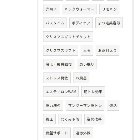
光電子
ネックウォーマー
リモネン
バスタイム
ボディケア
まつ毛美容液
クリスマスギフトチケット
クリスマスギフト
太る
お正月太り
冷え・疲労回復
良い眠り
ストレス発散
お風呂
エステサロンWAM
筋トレ効果
筋力増強
マンツーマン筋トレ
燃活
着圧
むくみ予防
姿勢改善
骨盤サポート
遠赤外線