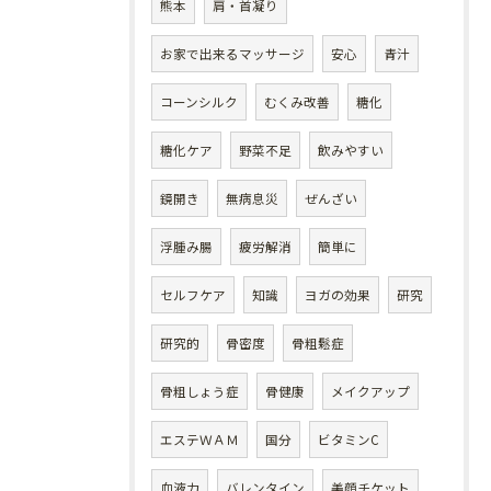
熊本
肩・首凝り
お家で出来るマッサージ
安心
青汁
コーンシルク
むくみ改善
糖化
糖化ケア
野菜不足
飲みやすい
鏡開き
無病息災
ぜんざい
浮腫み腸
疲労解消
簡単に
セルフケア
知識
ヨガの効果
研究
研究的
骨密度
骨粗鬆症
骨粗しょう症
骨健康
メイクアップ
エステＷＡＭ
国分
ビタミンC
血液力
バレンタイン
美顔チケット