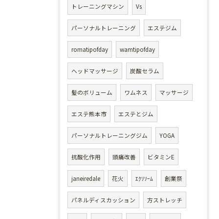
トレーニングマシン
Vs
パーソナルトレーニング
エステジム
romatipofday
wamtipofday
ヘッドマッサージ
炭酸セラム
髪のボリューム
ワムネス
マッサージ
エステ熊本市
エステとジム
パーソナルトレーニングジム
YOGA
抗酸化作用
頭痛改善
ビタミンE
janeiredale
花火
ｴｸｿｿｰﾑ
創業祭
パネルディスカッション
方ストレッチ