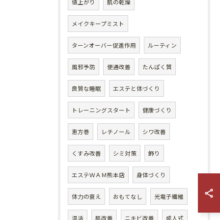
値上がり
肌の乾燥
メイクキープミスト
ターンオーバー促進作用
ルーティン
風邪予防
便通改善
たんぱく質
良質な睡眠
エステと体づくり
トレーニングスタート
健康づくり
恵方巻
レチノール
シワ改善
くすみ改善
シミ対策
飾り
エステＷＡＭ熊本店
身体づくり
体力の衰え
おもてなし
光電子繊維
温活
肌改善
ニキビ改善
成人式