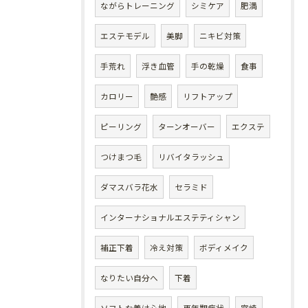
ながらトレーニング
シミケア
肥満
エステモデル
美脚
ニキビ対策
手荒れ
浮き血管
手の乾燥
食事
カロリー
艶感
リフトアップ
ピーリング
ターンオーバー
エクステ
つけまつ毛
リバイタラッシュ
ダマスバラ花水
セラミド
インターナショナルエステティシャン
補正下着
冷え対策
ボディメイク
なりたい自分へ
下着
ソフトな着け心地
更年期症状
宮崎