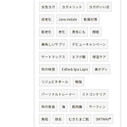
女性ヨガ
ヨガメリット
ヨガがいい点
抗老化
Jane iredale
乾燥対策
肌老化
老化
男性にも
閉経
美味しいサプリ
デビューキャンペーン
サートマックス
エラグ酸
保湿ケア
秋の味覚
Esthe＆Spa Lapis
美ボディ
リジュビネオール
勉強
パーソナルトレーナー
ミトコンドリア
秋の夜長
海
筋肉痛
サーフィン
角栓
除去
むきたまご肌
SIRTMAX®