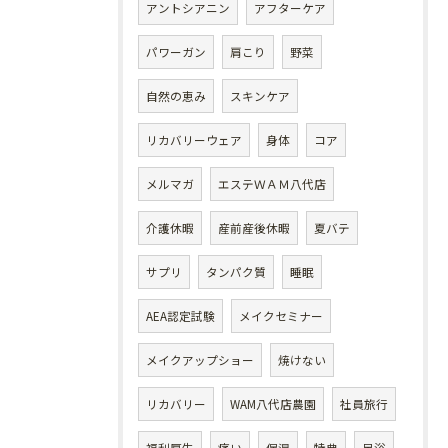
アントシアニン
アフターケア
パワーガン
肩こり
野菜
自然の恵み
スキンケア
リカバリーウェア
身体
コア
メルマガ
エステＷＡＭ八代店
介護休暇
産前産後休暇
夏バテ
サプリ
タンパク質
睡眠
AEA認定試験
メイクセミナー
メイクアップショー
焼けない
リカバリー
WAM八代店農園
社員旅行
福利厚生
痛い
保湿
特典
足浴