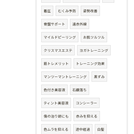
着圧
むくみ予防
姿勢改善
骨盤サポート
遠赤外線
マイルドピーリング
お肌ツルツル
クリスマスエステ
ヨガトレーニング
筋トレメリット
トレーニング効果
マンツーマントレーニング
黒ずみ
色付き美容液
石鹸落ち
ティント美容液
コンシーラー
傷の治り跡にも
赤みを抑える
色ムラを抑える
途中経過
白髪