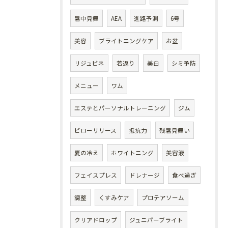
暑中見舞
AEA
進路予測
6号
美容
ブライトニングケア
お盆
リジュビネ
若返り
美白
シミ予防
メニュー
ワム
エステとパーソナルトレーニング
ジム
ピローリリース
抵抗力
残暑見舞い
夏の冷え
ホワイトニング
美容液
フェイスプレス
ドレナージ
食べ過ぎ
調整
くすみケア
プロテアソーム
クリアドロップ
ジュニパーブライト