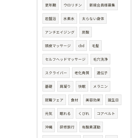
更年期
ウロリチン
新規会員様募集
岩盤浴
水素水
太らない身体
アンチエイジング
炭酸
頭皮マッサージ
cbd
毛髪
セルフヘッドマッサージ
毛穴洗浄
スクライバー
老化角質
遺伝子
基礎
肩凝り
快眠
メラニン
就職フェア
食材
美容効果
誕生日
元気
眠れる
くびれ
コアベルト
沖縄
研修旅行
有酸素運動