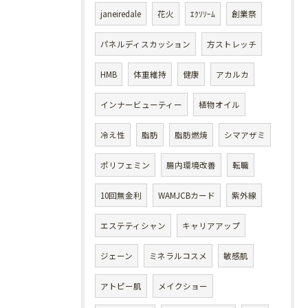
janeiredale
花火
ｴｸｿｿｰﾑ
創業祭
パネルディスカッション
方ストレッチ
HMB
体重維持
健康
アカルカ
インナービューティー
植物オイル
冷え性
脂肪
脂肪燃焼
シマアザミ
ポリフェミン
腸内環境改善
転職
10回無金利
WAMJCBカード
紫外線
エステティシャン
キャリアアップ
ジェーン
ミネラルコスメ
敏感肌
アトピー肌
メイクショー