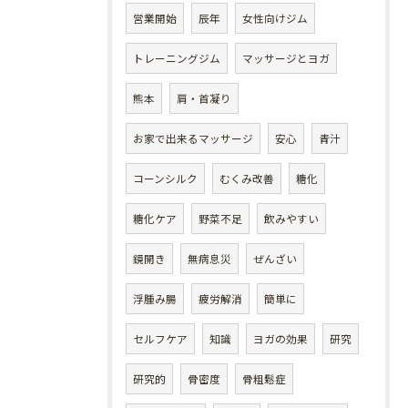
営業開始
辰年
女性向けジム
トレーニングジム
マッサージとヨガ
熊本
肩・首凝り
お家で出来るマッサージ
安心
青汁
コーンシルク
むくみ改善
糖化
糖化ケア
野菜不足
飲みやすい
鏡開き
無病息災
ぜんざい
浮腫み腸
疲労解消
簡単に
セルフケア
知識
ヨガの効果
研究
研究的
骨密度
骨粗鬆症