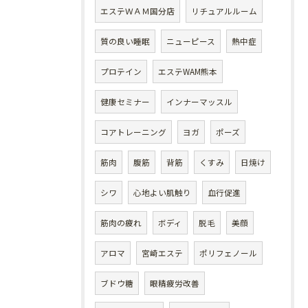
エステＷＡＭ国分店
リチュアルルーム
質の良い睡眠
ニューピース
熱中症
プロテイン
エステWAM熊本
健康セミナー
インナーマッスル
コアトレーニング
ヨガ
ポーズ
筋肉
腹筋
背筋
くすみ
日焼け
シワ
心地よい肌触り
血行促進
筋肉の疲れ
ボディ
脱毛
美顔
アロマ
宮崎エステ
ポリフェノール
ブドウ糖
眼精疲労改善