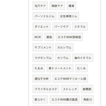
毛穴ケア
頭皮ケア
痩身
パーソナルジム
女性専用ジム
ダイエット
パーツケア
ミネラル
MCM
亜鉛
エステWAM宮崎店
サプリメント
カルシウム
マグネシウム
カリウム
海のミネラル
たるみ
新トリートメント
むくみ
遺伝子分析
エステWAMマリエール店
ブライダルエステ
ストレッチ
股関節
柔らかく
エステWAM鹿児島店
免疫力