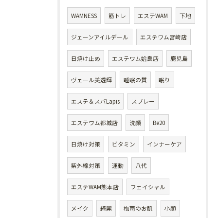
WAMNESS
筋トレ
エステWAM
下地
ジェーンアイルデール
エステワム宮崎店
日焼け止め
エステワム姶良店
鹿児島
ヴェール美透輝
睡眠の質
眠り
エステ＆スパLapis
スプレー
エステワム都城店
洗顔
Be20
日焼け対策
ビタミン
インナーケア
紫外線対策
運動
八代
エステWAM熊本店
フェイシャル
メイク
綺麗
梅雨のお肌
小顔