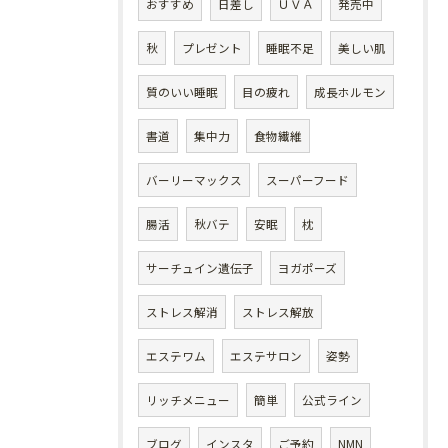
おすすめ
日差し
ＵＶＡ
発売中
秋
プレゼント
睡眠不足
美しい肌
質のいい睡眠
目の疲れ
成長ホルモン
書道
集中力
食物繊維
バーリーマックス
スーパーフード
腸活
秋バテ
安眠
枕
サーチュイン遺伝子
ヨガポーズ
ストレス解消
ストレス解放
エステワム
エステサロン
姿勢
リッチメニュー
簡単
公式ライン
ブログ
インスタ
ご予約
NMN