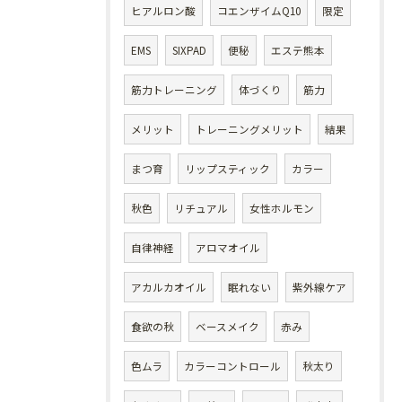
ヒアルロン酸
コエンザイムQ10
限定
EMS
SIXPAD
便秘
エステ熊本
筋力トレーニング
体づくり
筋力
メリット
トレーニングメリット
結果
まつ育
リップスティック
カラー
秋色
リチュアル
女性ホルモン
自律神経
アロマオイル
アカルカオイル
眠れない
紫外線ケア
食欲の秋
ベースメイク
赤み
色ムラ
カラーコントロール
秋太り