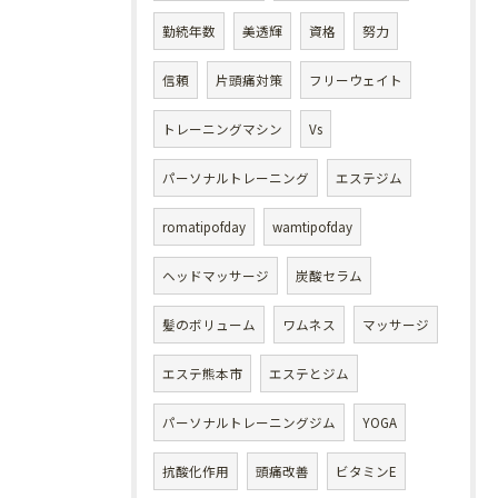
勤続年数
美透輝
資格
努力
信頼
片頭痛対策
フリーウェイト
トレーニングマシン
Vs
パーソナルトレーニング
エステジム
romatipofday
wamtipofday
ヘッドマッサージ
炭酸セラム
髪のボリューム
ワムネス
マッサージ
エステ熊本市
エステとジム
パーソナルトレーニングジム
YOGA
抗酸化作用
頭痛改善
ビタミンE