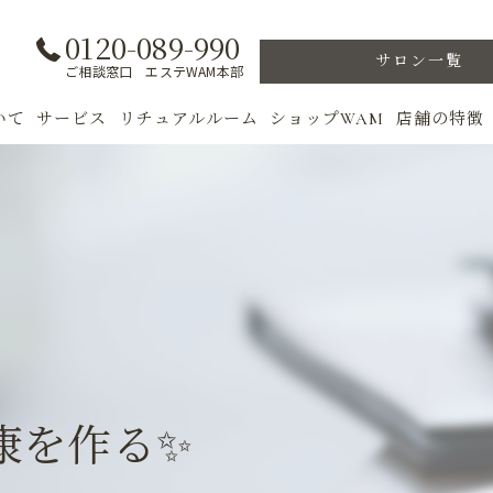
0120-089-990
サロン一覧
ご相談窓口 エステWAM本部
いて
サービス
リチュアルルーム
ショップWAM
店舗の特徴
ト
初めての方へ
季節のトリートメント
美肌
フェイシャル
ウェルカムバック
乾燥肌
対策
ボディ
VIP ROOM
ニキビ
＆キャンペーン
美肌脱毛
スキンケア
ブライダル
トレーニン
康を作る✨
女性専用フィットネス