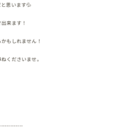
と思います💦
で出来ます！
るかもしれません！
尋ねくださいませ。
-------------