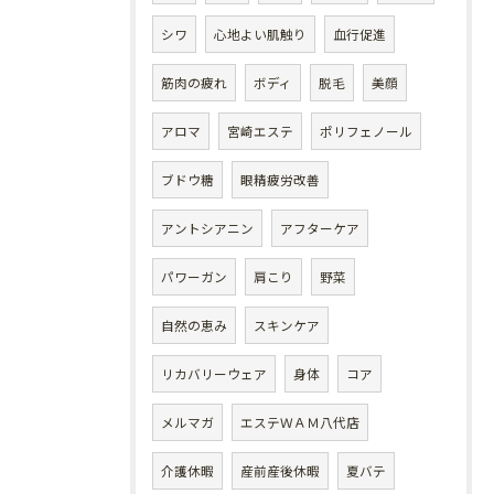
シワ
心地よい肌触り
血行促進
筋肉の疲れ
ボディ
脱毛
美顔
アロマ
宮崎エステ
ポリフェノール
ブドウ糖
眼精疲労改善
アントシアニン
アフターケア
パワーガン
肩こり
野菜
自然の恵み
スキンケア
リカバリーウェア
身体
コア
メルマガ
エステＷＡＭ八代店
介護休暇
産前産後休暇
夏バテ