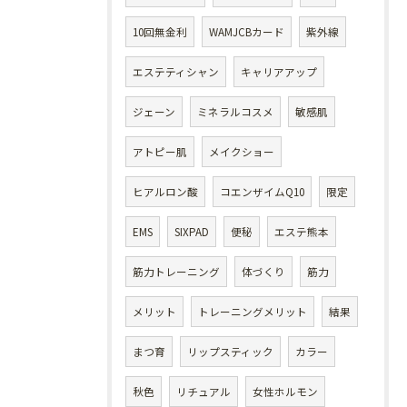
10回無金利
WAMJCBカード
紫外線
エステティシャン
キャリアアップ
ジェーン
ミネラルコスメ
敏感肌
アトピー肌
メイクショー
ヒアルロン酸
コエンザイムQ10
限定
EMS
SIXPAD
便秘
エステ熊本
筋力トレーニング
体づくり
筋力
メリット
トレーニングメリット
結果
まつ育
リップスティック
カラー
秋色
リチュアル
女性ホルモン