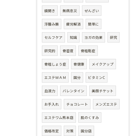
鏡開き
無病息災
ぜんざい
浮腫み腸
疲労解消
簡単に
セルフケア
知識
ヨガの効果
研究
研究的
骨密度
骨粗鬆症
骨粗しょう症
骨健康
メイクアップ
エステＷＡＭ
国分
ビタミンC
血液力
バレンタイン
美顔チケット
お手入れ
チョコレート
メンズエステ
エステワム熊本店
肌のくすみ
価格改定
対策
国分店