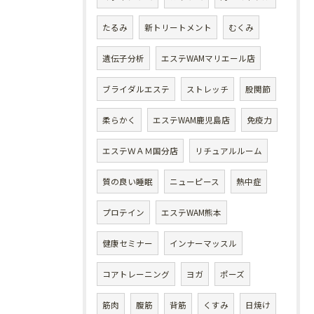
たるみ
新トリートメント
むくみ
遺伝子分析
エステWAMマリエール店
ブライダルエステ
ストレッチ
股関節
柔らかく
エステWAM鹿児島店
免疫力
エステＷＡＭ国分店
リチュアルルーム
質の良い睡眠
ニューピース
熱中症
プロテイン
エステWAM熊本
健康セミナー
インナーマッスル
コアトレーニング
ヨガ
ポーズ
筋肉
腹筋
背筋
くすみ
日焼け