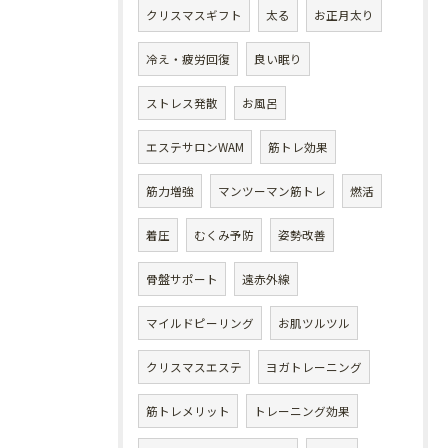
クリスマスギフト
太る
お正月太り
冷え・疲労回復
良い眠り
ストレス発散
お風呂
エステサロンWAM
筋トレ効果
筋力増強
マンツーマン筋トレ
燃活
着圧
むくみ予防
姿勢改善
骨盤サポート
遠赤外線
マイルドピーリング
お肌ツルツル
クリスマスエステ
ヨガトレーニング
筋トレメリット
トレーニング効果