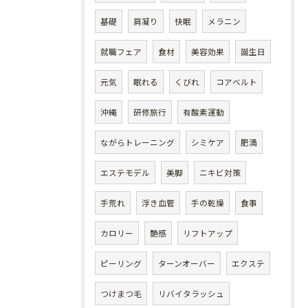
基礎
肩凝り
快眠
メラニン
就職フェア
食材
美容効果
誕生日
元気
眠れる
くびれ
コアベルト
沖縄
研修旅行
有酸素運動
ながらトレーニング
シミケア
肥満
エステモデル
美脚
ニキビ対策
手荒れ
浮き血管
手の乾燥
食事
カロリー
艶感
リフトアップ
ピーリング
ターンオーバー
エクステ
つけまつ毛
リバイタラッシュ