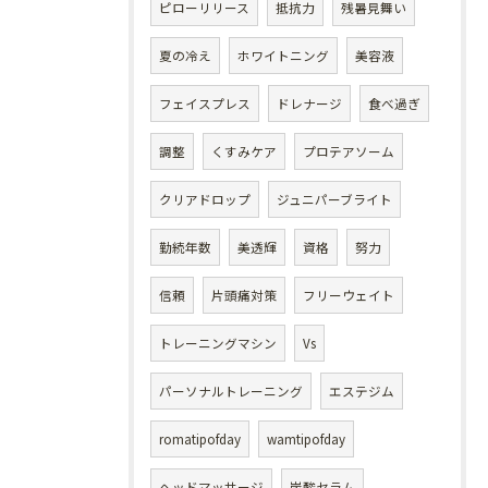
ピローリリース
抵抗力
残暑見舞い
夏の冷え
ホワイトニング
美容液
フェイスプレス
ドレナージ
食べ過ぎ
調整
くすみケア
プロテアソーム
クリアドロップ
ジュニパーブライト
勤続年数
美透輝
資格
努力
信頼
片頭痛対策
フリーウェイト
トレーニングマシン
Vs
パーソナルトレーニング
エステジム
romatipofday
wamtipofday
ヘッドマッサージ
炭酸セラム