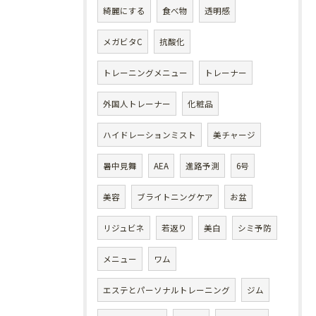
綺麗にする
食べ物
透明感
メガビタC
抗酸化
トレーニングメニュー
トレーナー
外国人トレーナー
化粧品
ハイドレーションミスト
美チャージ
暑中見舞
AEA
進路予測
6号
美容
ブライトニングケア
お盆
リジュビネ
若返り
美白
シミ予防
メニュー
ワム
エステとパーソナルトレーニング
ジム