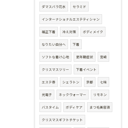
ダマスバラ花水
セラミド
インターナショナルエステティシャン
補正下着
冷え対策
ボディメイク
なりたい自分へ
下着
ソフトな着け心地
更年期症状
宮崎
クリスマスツリー
下着イベント
エステ券
シェラトン
京都
七味
光電子
ネックウォーマー
リモネン
バスタイム
ボディケア
まつ毛美容液
クリスマスギフトチケット