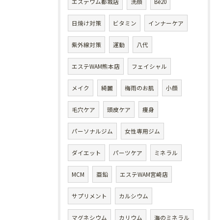
エステワム都城店
洗顔
Be20
日焼け対策
ビタミン
インナーケア
紫外線対策
運動
八代
エステWAM熊本店
フェイシャル
メイク
綺麗
梅雨のお肌
小顔
毛穴ケア
頭皮ケア
痩身
パーソナルジム
女性専用ジム
ダイエット
パーツケア
ミネラル
MCM
亜鉛
エステWAM宮崎店
サプリメント
カルシウム
マグネシウム
カリウム
海のミネラル