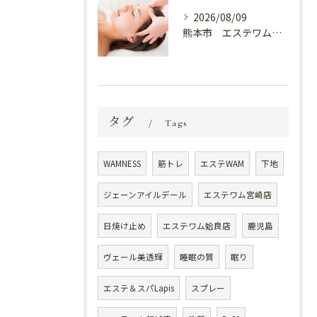
2026/08/09
熊本市 エステワム熊本店 癒しのクールヘッドマッサージ♬
タグ
Tags
WAMNESS
筋トレ
エステWAM
下地
ジェーンアイルデール
エステワム宮崎店
日焼け止め
エステワム姶良店
鹿児島
ヴェール美透輝
睡眠の質
眠り
エステ＆スパLapis
スプレー