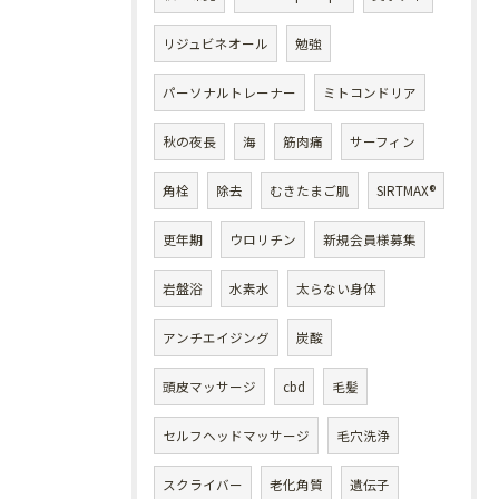
リジュビネオール
勉強
パーソナルトレーナー
ミトコンドリア
秋の夜長
海
筋肉痛
サーフィン
角栓
除去
むきたまご肌
SIRTMAX®
更年期
ウロリチン
新規会員様募集
岩盤浴
水素水
太らない身体
アンチエイジング
炭酸
頭皮マッサージ
cbd
毛髪
セルフヘッドマッサージ
毛穴洗浄
スクライバー
老化角質
遺伝子