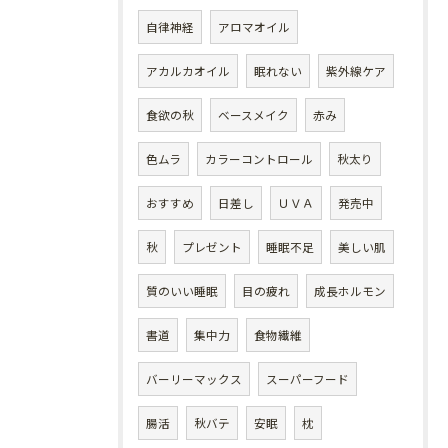
自律神経
アロマオイル
アカルカオイル
眠れない
紫外線ケア
食欲の秋
ベースメイク
赤み
色ムラ
カラーコントロール
秋太り
おすすめ
日差し
ＵＶＡ
発売中
秋
プレゼント
睡眠不足
美しい肌
質のいい睡眠
目の疲れ
成長ホルモン
書道
集中力
食物繊維
バーリーマックス
スーパーフード
腸活
秋バテ
安眠
枕