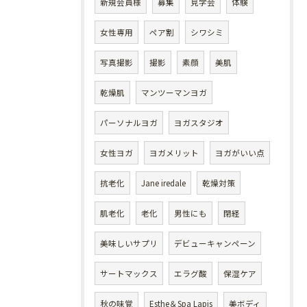
新規会員様
募集
見学会
体験
女性専用
ペア割
シワシミ
写真撮影
撮影
素顔
美肌
乾燥肌
マンツーマンヨガ
パーソナルヨガ
ヨガスタジオ
女性ヨガ
ヨガメリット
ヨガがいい点
抗老化
Jane iredale
乾燥対策
肌老化
老化
男性にも
閉経
美味しいサプリ
デビューキャンペーン
サートマックス
エラグ酸
保湿ケア
秋の味覚
Esthe＆Spa Lapis
美ボディ