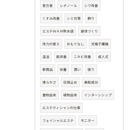
恵方巻
レチノール
シワ改善
くすみ改善
シミ対策
飾り
エステＷＡＭ熊本店
身体づくり
体力の衰え
おもてなし
光電子繊維
温活
肌改善
ニキビ改善
成人式
新商品
栄養
潤い
張り
滑らかさ
日焼止め
美肌成分
食物由来
植物由来
インターンシップ
エステティシャンの仕事
フェイシャルエステ
モニター