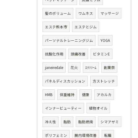
髪のボリューム
ワムネス
マッサージ
エステ熊本市
エステとジム
パーソナルトレーニングジム
YOGA
抗酸化作用
頭痛改善
ビタミンE
janeiredale
花火
ｴｸｿｿｰﾑ
創業祭
パネルディスカッション
方ストレッチ
HMB
体重維持
健康
アカルカ
インナービューティー
植物オイル
冷え性
脂肪
脂肪燃焼
シマアザミ
ポリフェミン
腸内環境改善
転職