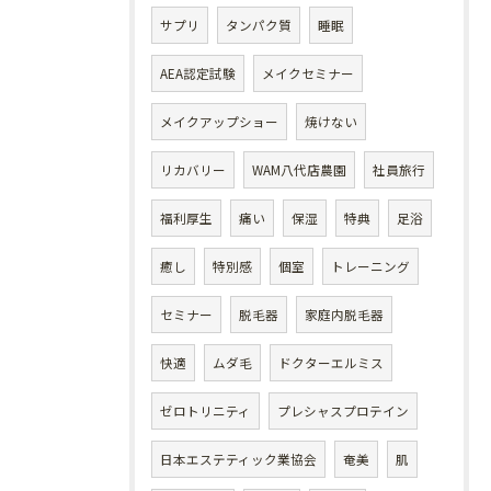
サプリ
タンパク質
睡眠
AEA認定試験
メイクセミナー
メイクアップショー
焼けない
リカバリー
WAM八代店農園
社員旅行
福利厚生
痛い
保湿
特典
足浴
癒し
特別感
個室
トレーニング
セミナー
脱毛器
家庭内脱毛器
快適
ムダ毛
ドクターエルミス
ゼロトリニティ
プレシャスプロテイン
日本エステティック業協会
奄美
肌