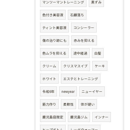
マンツーマントレーニング
黒ずみ
色付き美容液
石鹸落ち
ティント美容液
コンシーラー
傷の治り跡にも
赤みを抑える
色ムラを抑える
途中経過
白髪
クリーム
クリスマスイブ
ケーキ
ホワイト
エステとトレーニング
令和6年
newyear
ニューイヤー
筋力作り
柔軟性
体が硬い
鹿児島店限定
鹿児島ジム
インナー
ヒップボトム
レッグウォーマー