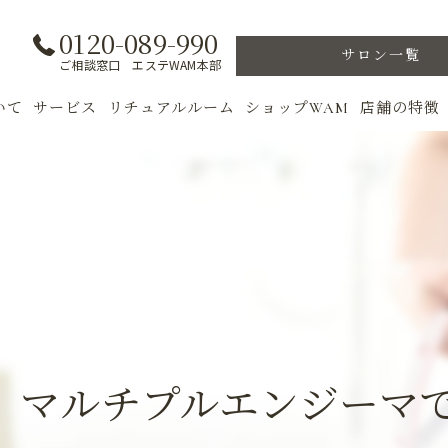
0120-089-990
サロン一覧
ご相談窓口 エステWAM本部
いて
サービス
リチュアルルーム
ショップWAM
店舗の特徴
ト
初めての方へ
季節のトリートメント
美肌
フェイシャル
ウェルカムバック
乾燥肌
対策
ボディ
VIP ROOM
ニキビ
＆キャンペーン
美肌脱毛
スキンケア
ブライダル
トレーニン
 マルチプルエンジー
女性専用フィットネス