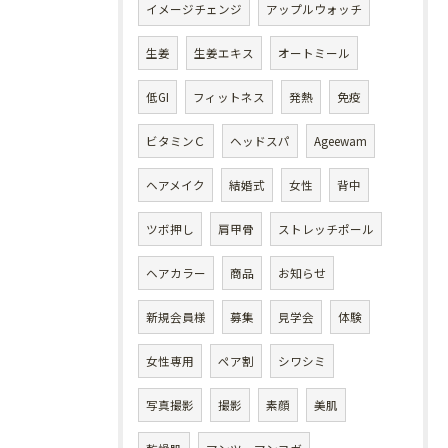
イメージチェンジ
アップルウォッチ
生姜
生姜エキス
オートミール
低GI
フィットネス
発熱
免疫
ビタミンＣ
ヘッドスパ
Ageewam
ヘアメイク
結婚式
女性
背中
ツボ押し
肩甲骨
ストレッチポール
ヘアカラー
商品
お知らせ
新規会員様
募集
見学会
体験
女性専用
ペア割
シワシミ
写真撮影
撮影
素顔
美肌