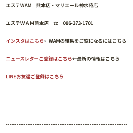
エステWAM 熊本店・マリエール神水苑店
エステＷＡＭ熊本店 ☎ 096-373-1701
インスタはこちら
←WAMの結果をご覧になるにはこちら
ニュースレターご登録はこちら
←最新の情報はこちら
LINEお友達ご登録はこちら
--------------------------------------------------------------------
--