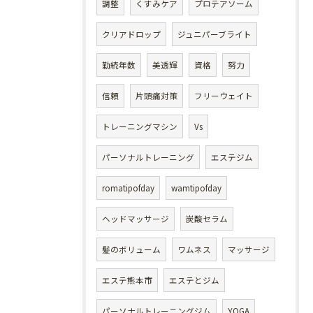
調整
くすみケア
プロテアソーム
クリアドロップ
ジュニパーブライト
勤続年数
美透輝
資格
努力
信頼
片頭痛対策
フリーウェイト
トレーニングマシン
Vs
パーソナルトレーニング
エステジム
romatipofday
wamtipofday
ヘッドマッサージ
炭酸セラム
髪のボリューム
ワムネス
マッサージ
エステ熊本市
エステとジム
パーソナルトレーニングジム
YOGA