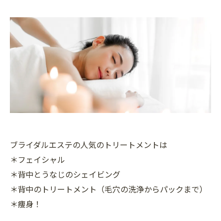
ブライダルエステの人気のトリートメントは
＊フェイシャル
＊背中とうなじのシェイビング
＊背中のトリートメント（毛穴の洗浄からパックまで）
＊痩身！