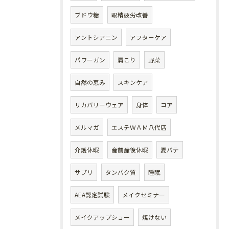
ブドウ糖
眼精疲労改善
アントシアニン
アフターケア
パワーガン
肩こり
野菜
自然の恵み
スキンケア
リカバリーウェア
身体
コア
メルマガ
エステＷＡＭ八代店
介護休暇
産前産後休暇
夏バテ
サプリ
タンパク質
睡眠
AEA認定試験
メイクセミナー
メイクアップショー
焼けない