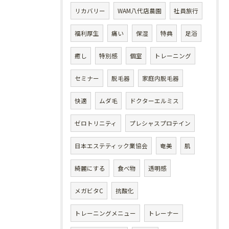
リカバリー
WAM八代店農園
社員旅行
福利厚生
痛い
保湿
特典
足浴
癒し
特別感
個室
トレーニング
セミナー
脱毛器
家庭内脱毛器
快適
ムダ毛
ドクターエルミス
ゼロトリニティ
プレシャスプロテイン
日本エステティック業協会
奄美
肌
綺麗にする
食べ物
透明感
メガビタC
抗酸化
トレーニングメニュー
トレーナー