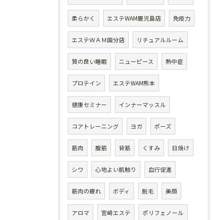
柔らかく
エステWAM鹿児島店
免疫力
エステＷＡＭ国分店
リチュアルルーム
質の良い睡眠
ニューピース
熱中症
プロテイン
エステWAM熊本
健康セミナー
インナーマッスル
コアトレーニング
ヨガ
ポーズ
筋肉
腹筋
背筋
くすみ
日焼け
シワ
心地よい肌触り
血行促進
筋肉の疲れ
ボディ
脱毛
美顔
アロマ
宮崎エステ
ポリフェノール