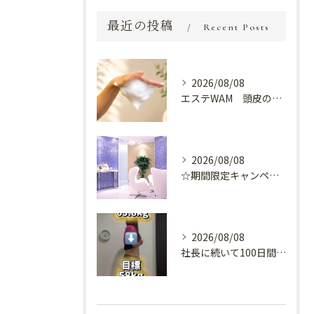
最近の投稿
Recent Posts
2026/08/08
エステWAM 頭皮の健康
2026/08/08
☆期間限定キャンペーン開催中☆
2026/08/08
社長に続いて100日間ダイエット！？😳