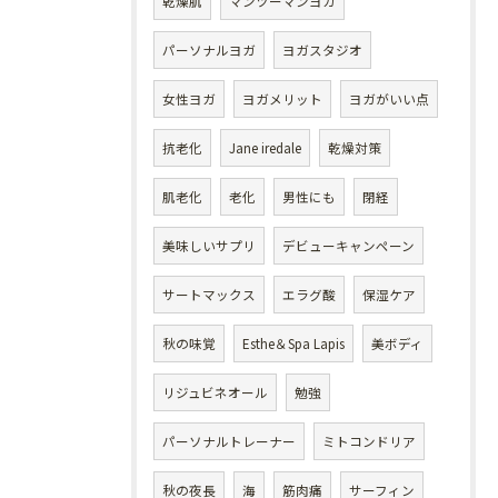
乾燥肌
マンツーマンヨガ
パーソナルヨガ
ヨガスタジオ
女性ヨガ
ヨガメリット
ヨガがいい点
抗老化
Jane iredale
乾燥対策
肌老化
老化
男性にも
閉経
美味しいサプリ
デビューキャンペーン
サートマックス
エラグ酸
保湿ケア
秋の味覚
Esthe＆Spa Lapis
美ボディ
リジュビネオール
勉強
パーソナルトレーナー
ミトコンドリア
秋の夜長
海
筋肉痛
サーフィン