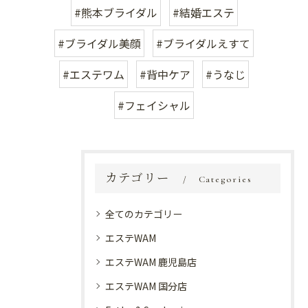
#熊本ブライダル
#結婚エステ
#ブライダル美顔
#ブライダルえすて
#エステワム
#背中ケア
#うなじ
#フェイシャル
カテゴリー
Categories
全てのカテゴリー
エステWAM
エステWAM 鹿児島店
エステWAM 国分店