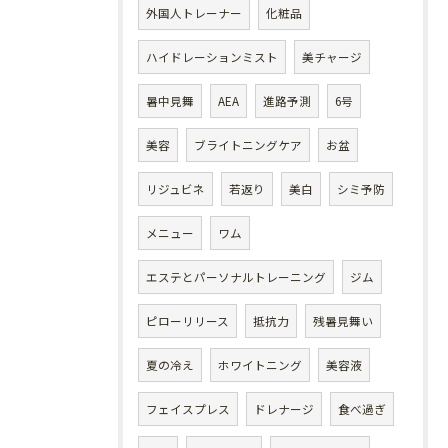
外国人トレーナー
化粧品
ハイドレーションミスト
美チャージ
暑中見舞
AEA
進路予測
6号
美容
ブライトニングケア
お盆
リジュビネ
若返り
美白
シミ予防
メニュー
ワム
エステとパーソナルトレーニング
ジム
ピローリリース
抵抗力
残暑見舞い
夏の冷え
ホワイトニング
美容液
フェイスプレス
ドレナージ
食べ過ぎ