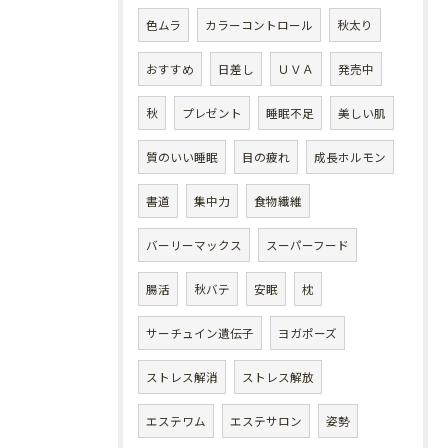
色ムラ
カラーコントロール
秋太り
おすすめ
日差し
ＵＶＡ
発売中
秋
プレゼント
睡眠不足
美しい肌
質のいい睡眠
目の疲れ
成長ホルモン
書道
集中力
食物繊維
バーリーマックス
スーパーフード
腸活
秋バテ
安眠
枕
サーチュイン遺伝子
ヨガポーズ
ストレス解消
ストレス解放
エステワム
エステサロン
姿勢