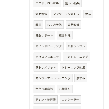
エステサロンWAM
筋トレ効果
筋力増強
マンツーマン筋トレ
燃活
着圧
むくみ予防
姿勢改善
骨盤サポート
遠赤外線
マイルドピーリング
お肌ツルツル
クリスマスエステ
ヨガトレーニング
筋トレメリット
トレーニング効果
マンツーマントレーニング
黒ずみ
色付き美容液
石鹸落ち
ティント美容液
コンシーラー