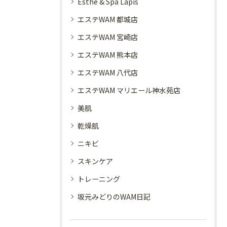
Esthe & Spa Lapis
エステWAM 都城店
エステWAM 宮崎店
エステWAM 熊本店
エステWAM 八代店
エステWAM マリエール神水苑店
美肌
乾燥肌
ニキビ
スキンケア
トレーニング
坂元みどりのWAM日記