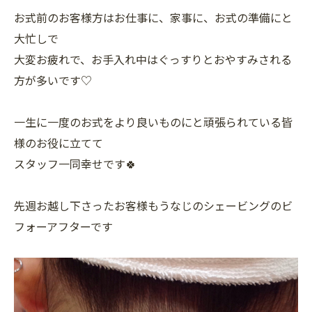
お式前のお客様方はお仕事に、家事に、お式の準備にと
大忙しで
大変お疲れで、お手入れ中はぐっすりとおやすみされる
方が多いです♡
一生に一度のお式をより良いものにと頑張られている皆
様のお役に立てて
スタッフ一同幸せです🍀
先週お越し下さったお客様もうなじのシェービングのビ
フォーアフターです