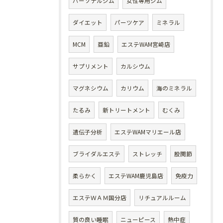
パーソナルジム
女性専用ジム
ダイエット
パーツケア
ミネラル
MCM
亜鉛
エステWAM宮崎店
サプリメント
カルシウム
マグネシウム
カリウム
海のミネラル
たるみ
新トリートメント
むくみ
遺伝子分析
エステWAMマリエール店
ブライダルエステ
ストレッチ
股関節
柔らかく
エステWAM鹿児島店
免疫力
エステＷＡＭ国分店
リチュアルルーム
質の良い睡眠
ニューピース
熱中症