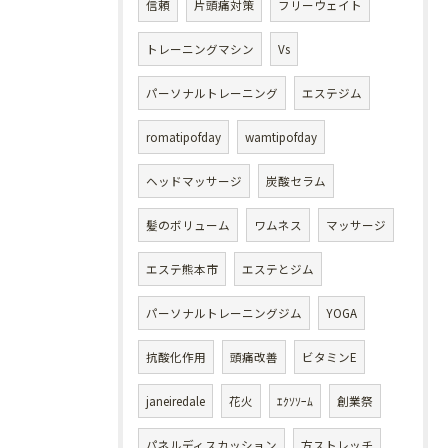
信頼
片頭痛対策
フリーウェイト
トレーニングマシン
Vs
パーソナルトレーニング
エステジム
romatipofday
wamtipofday
ヘッドマッサージ
炭酸セラム
髪のボリューム
ワムネス
マッサージ
エステ熊本市
エステとジム
パーソナルトレーニングジム
YOGA
抗酸化作用
頭痛改善
ビタミンE
janeiredale
花火
ｴｸｿｿｰﾑ
創業祭
パネルディスカッション
方ストレッチ