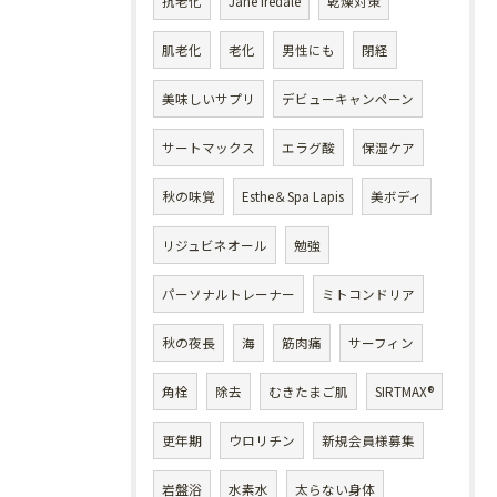
抗老化
Jane iredale
乾燥対策
肌老化
老化
男性にも
閉経
美味しいサプリ
デビューキャンペーン
サートマックス
エラグ酸
保湿ケア
秋の味覚
Esthe＆Spa Lapis
美ボディ
リジュビネオール
勉強
パーソナルトレーナー
ミトコンドリア
秋の夜長
海
筋肉痛
サーフィン
角栓
除去
むきたまご肌
SIRTMAX®
更年期
ウロリチン
新規会員様募集
岩盤浴
水素水
太らない身体