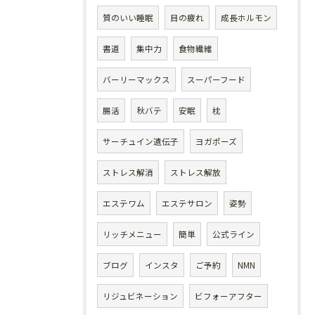
質のいい睡眠
目の疲れ
成長ホルモン
書道
集中力
食物繊維
バーリーマックス
スーパーフード
腸活
秋バテ
安眠
枕
サーチュイン遺伝子
ヨガポーズ
ストレス解消
ストレス解放
エステワム
エステサロン
姿勢
リッチメニュー
簡単
公式ライン
ブログ
インスタ
ご予約
NMN
リジュビネーション
ビフォーアフター