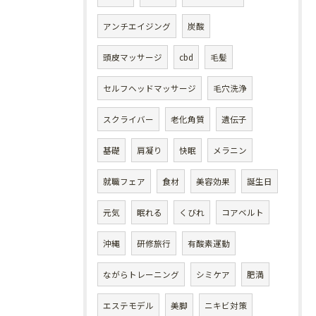
アンチエイジング
炭酸
頭皮マッサージ
cbd
毛髪
セルフヘッドマッサージ
毛穴洗浄
スクライバー
老化角質
遺伝子
基礎
肩凝り
快眠
メラニン
就職フェア
食材
美容効果
誕生日
元気
眠れる
くびれ
コアベルト
沖縄
研修旅行
有酸素運動
ながらトレーニング
シミケア
肥満
エステモデル
美脚
ニキビ対策