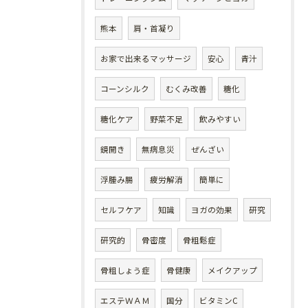
熊本
肩・首凝り
お家で出来るマッサージ
安心
青汁
コーンシルク
むくみ改善
糖化
糖化ケア
野菜不足
飲みやすい
鏡開き
無病息災
ぜんざい
浮腫み腸
疲労解消
簡単に
セルフケア
知識
ヨガの効果
研究
研究的
骨密度
骨粗鬆症
骨粗しょう症
骨健康
メイクアップ
エステＷＡＭ
国分
ビタミンC