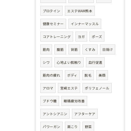
プロテイン
エステWAM熊本
健康セミナー
インナーマッスル
コアトレーニング
ヨガ
ポーズ
筋肉
腹筋
背筋
くすみ
日焼け
シワ
心地よい肌触り
血行促進
筋肉の疲れ
ボディ
脱毛
美顔
アロマ
宮崎エステ
ポリフェノール
ブドウ糖
眼精疲労改善
アントシアニン
アフターケア
パワーガン
肩こり
野菜