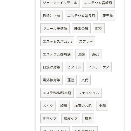
ジェーンアイルデール
エステワム宮崎店
日焼け止め
エステワム姶良店
鹿児島
ヴェール美透輝
睡眠の質
眠り
エステ＆スパLapis
スプレー
エステワム都城店
洗顔
Be20
日焼け対策
ビタミン
インナーケア
紫外線対策
運動
八代
エステWAM熊本店
フェイシャル
メイク
綺麗
梅雨のお肌
小顔
毛穴ケア
頭皮ケア
痩身