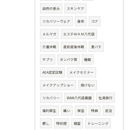
自然の恵み
スキンケア
リカバリーウェア
身体
コア
メルマガ
エステＷＡＭ八代店
介護休暇
産前産後休暇
夏バテ
サプリ
タンパク質
睡眠
AEA認定試験
メイクセミナー
メイクアップショー
焼けない
リカバリー
WAM八代店農園
社員旅行
福利厚生
痛い
保湿
特典
足浴
癒し
特別感
個室
トレーニング