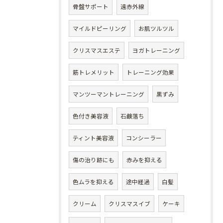
骨盤サポート
遠赤外線
マイルドピーリング
お肌ツルツル
クリスマスエステ
ヨガトレーニング
筋トレメリット
トレーニング効果
マンツーマントレーニング
黒ずみ
色付き美容液
石鹸落ち
ティント美容液
コンシーラー
傷の治り跡にも
赤みを抑える
色ムラを抑える
途中経過
白髪
クリーム
クリスマスイブ
ケーキ