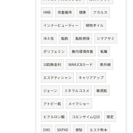
HMB
体重維持
健康
アカルカ
インナービューティー
植物オイル
冷え性
脂肪
脂肪燃焼
シマアザミ
ポリフェミン
腸内環境改善
転職
10回無金利
WAMJCBカード
紫外線
エステティシャン
キャリアアップ
ジェーン
ミネラルコスメ
敏感肌
アトピー肌
メイクショー
ヒアルロン酸
コエンザイムQ10
限定
EMS
SIXPAD
便秘
エステ熊本