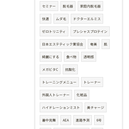
セミナー
脱毛器
家庭内脱毛器
快適
ムダ毛
ドクターエルミス
ゼロトリニティ
プレシャスプロテイン
日本エステティック業協会
奄美
肌
綺麗にする
食べ物
透明感
メガビタC
抗酸化
トレーニングメニュー
トレーナー
外国人トレーナー
化粧品
ハイドレーションミスト
美チャージ
暑中見舞
AEA
進路予測
6号