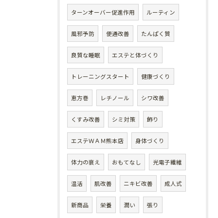
ターンオーバー促進作用
ルーティン
風邪予防
便通改善
たんぱく質
良質な睡眠
エステと体づくり
トレーニングスタート
健康づくり
恵方巻
レチノール
シワ改善
くすみ改善
シミ対策
飾り
エステＷＡＭ熊本店
身体づくり
体力の衰え
おもてなし
光電子繊維
温活
肌改善
ニキビ改善
成人式
新商品
栄養
潤い
張り