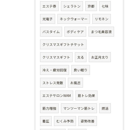
エステ券
シェラトン
京都
七味
光電子
ネックウォーマー
リモネン
バスタイム
ボディケア
まつ毛美容液
クリスマスギフトチケット
クリスマスギフト
太る
お正月太り
冷え・疲労回復
良い眠り
ストレス発散
お風呂
エステサロンWAM
筋トレ効果
筋力増強
マンツーマン筋トレ
燃活
着圧
むくみ予防
姿勢改善