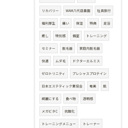
リカバリー
WAM八代店農園
社員旅行
福利厚生
痛い
保湿
特典
足浴
癒し
特別感
個室
トレーニング
セミナー
脱毛器
家庭内脱毛器
快適
ムダ毛
ドクターエルミス
ゼロトリニティ
プレシャスプロテイン
日本エステティック業協会
奄美
肌
綺麗にする
食べ物
透明感
メガビタC
抗酸化
トレーニングメニュー
トレーナー