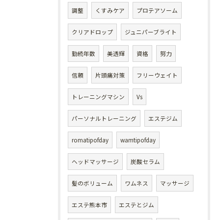
調整
くすみケア
プロテアソーム
クリアドロップ
ジュニパーブライト
勤続年数
美透輝
資格
努力
信頼
片頭痛対策
フリーウェイト
トレーニングマシン
Vs
パーソナルトレーニング
エステジム
romatipofday
wamtipofday
ヘッドマッサージ
炭酸セラム
髪のボリューム
ワムネス
マッサージ
エステ熊本市
エステとジム