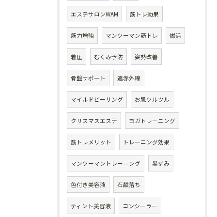
エステサロンWAM
筋トレ効果
筋力増強
マンツーマン筋トレ
燃活
着圧
むくみ予防
姿勢改善
骨盤サポート
遠赤外線
マイルドピーリング
お肌ツルツル
クリスマスエステ
ヨガトレーニング
筋トレメリット
トレーニング効果
マンツーマントレーニング
黒ずみ
色付き美容液
石鹸落ち
ティント美容液
コンシーラー