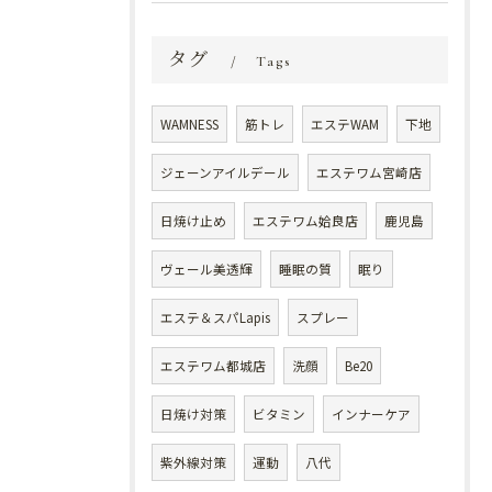
タグ
Tags
WAMNESS
筋トレ
エステWAM
下地
ジェーンアイルデール
エステワム宮崎店
日焼け止め
エステワム姶良店
鹿児島
ヴェール美透輝
睡眠の質
眠り
エステ＆スパLapis
スプレー
エステワム都城店
洗顔
Be20
日焼け対策
ビタミン
インナーケア
紫外線対策
運動
八代