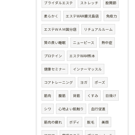
ブライダルエステ
ストレッチ
股関節
柔らかく
エステWAM鹿児島店
免疫力
エステＷＡＭ国分店
リチュアルルーム
質の良い睡眠
ニューピース
熱中症
プロテイン
エステWAM熊本
健康セミナー
インナーマッスル
コアトレーニング
ヨガ
ポーズ
筋肉
腹筋
背筋
くすみ
日焼け
シワ
心地よい肌触り
血行促進
筋肉の疲れ
ボディ
脱毛
美顔