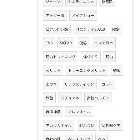
ジェーン
ミネラルコスメ
敏感肌
アトピー肌
メイクショー
ヒアルロン酸
コエンザイムQ10
限定
EMS
SIXPAD
便秘
エステ熊本
筋力トレーニング
体づくり
筋力
メリット
トレーニングメリット
結果
まつ育
リップスティック
カラー
秋色
リチュアル
女性ホルモン
自律神経
アロマオイル
アカルカオイル
眠れない
紫外線ケア
食欲の秋
ベースメイク
赤み