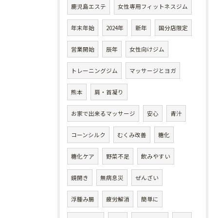
鹿児島エステ
女性専用フィットネスジム
年末年始
2024年
新年
国分店限定
営業開始
辰年
女性向けジム
トレーニングジム
マッサージとヨガ
熊本
肩・首凝り
お家で出来るマッサージ
安心
青汁
コーンシルク
むくみ改善
糖化
糖化ケア
野菜不足
飲みやすい
鏡開き
無病息災
ぜんざい
浮腫み腸
疲労解消
簡単に