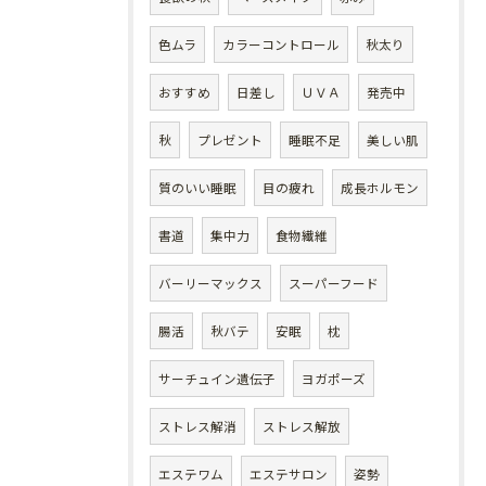
色ムラ
カラーコントロール
秋太り
おすすめ
日差し
ＵＶＡ
発売中
秋
プレゼント
睡眠不足
美しい肌
質のいい睡眠
目の疲れ
成長ホルモン
書道
集中力
食物繊維
バーリーマックス
スーパーフード
腸活
秋バテ
安眠
枕
サーチュイン遺伝子
ヨガポーズ
ストレス解消
ストレス解放
エステワム
エステサロン
姿勢