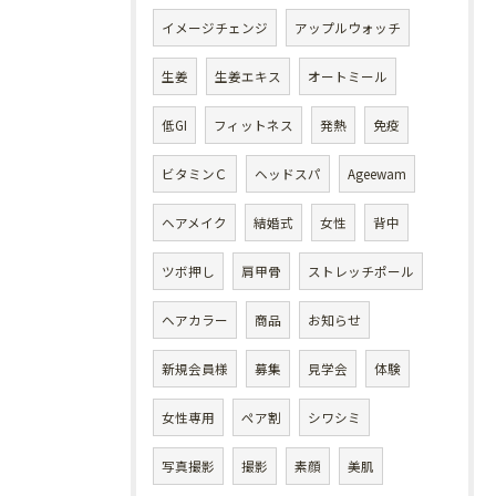
イメージチェンジ
アップルウォッチ
生姜
生姜エキス
オートミール
低GI
フィットネス
発熱
免疫
ビタミンＣ
ヘッドスパ
Ageewam
ヘアメイク
結婚式
女性
背中
ツボ押し
肩甲骨
ストレッチポール
ヘアカラー
商品
お知らせ
新規会員様
募集
見学会
体験
女性専用
ペア割
シワシミ
写真撮影
撮影
素顔
美肌