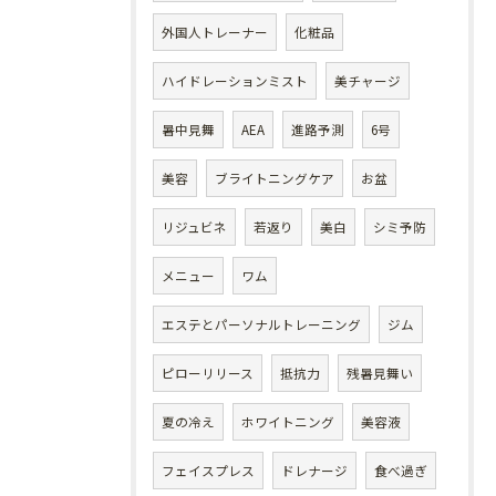
外国人トレーナー
化粧品
ハイドレーションミスト
美チャージ
暑中見舞
AEA
進路予測
6号
美容
ブライトニングケア
お盆
リジュビネ
若返り
美白
シミ予防
メニュー
ワム
エステとパーソナルトレーニング
ジム
ピローリリース
抵抗力
残暑見舞い
夏の冷え
ホワイトニング
美容液
フェイスプレス
ドレナージ
食べ過ぎ