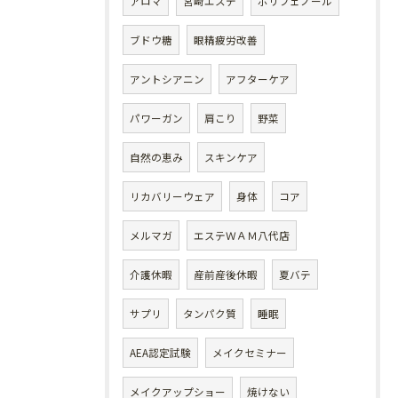
アロマ
宮崎エステ
ポリフェノール
ブドウ糖
眼精疲労改善
アントシアニン
アフターケア
パワーガン
肩こり
野菜
自然の恵み
スキンケア
リカバリーウェア
身体
コア
メルマガ
エステＷＡＭ八代店
介護休暇
産前産後休暇
夏バテ
サプリ
タンパク質
睡眠
AEA認定試験
メイクセミナー
メイクアップショー
焼けない