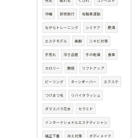
元気
眠れる
くびれ
コアベルト
沖縄
研修旅行
有酸素運動
ながらトレーニング
シミケア
肥満
エステモデル
美脚
ニキビ対策
手荒れ
浮き血管
手の乾燥
食事
カロリー
艶感
リフトアップ
ピーリング
ターンオーバー
エクステ
つけまつ毛
リバイタラッシュ
ダマスバラ花水
セラミド
インターナショナルエステティシャン
補正下着
冷え対策
ボディメイク