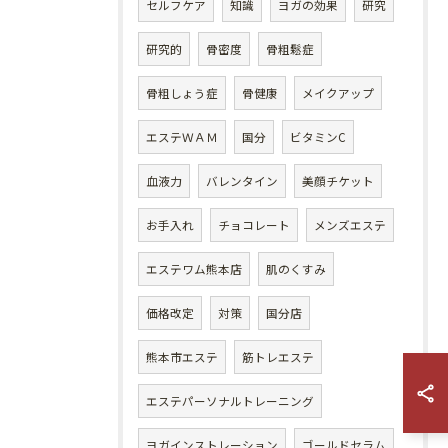
セルフケア
知識
ヨガの効果
研究
研究的
骨密度
骨粗鬆症
骨粗しょう症
骨健康
メイクアップ
エステＷＡＭ
国分
ビタミンC
血液力
バレンタイン
美顔チケット
お手入れ
チョコレート
メンズエステ
エステワム熊本店
肌のくすみ
価格改定
対策
国分店
熊本市エステ
筋トレエステ
エステパーソナルトレーニング
ヨガインストレーション
ゴールドセラム