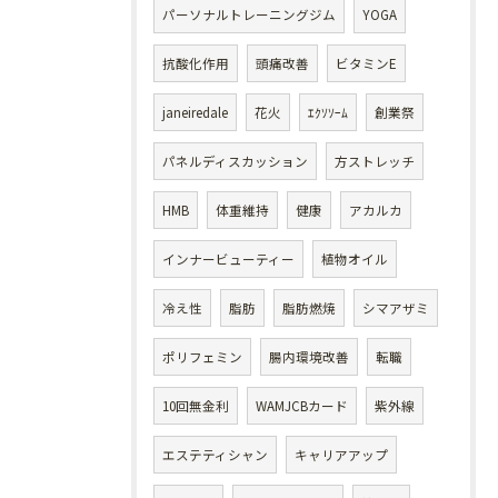
パーソナルトレーニングジム
YOGA
抗酸化作用
頭痛改善
ビタミンE
janeiredale
花火
ｴｸｿｿｰﾑ
創業祭
パネルディスカッション
方ストレッチ
HMB
体重維持
健康
アカルカ
インナービューティー
植物オイル
冷え性
脂肪
脂肪燃焼
シマアザミ
ポリフェミン
腸内環境改善
転職
10回無金利
WAMJCBカード
紫外線
エステティシャン
キャリアアップ