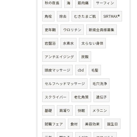
秋の夜長
海
筋肉痛
サーフィン
角栓
除去
むきたまご肌
SIRTMAX®
更年期
ウロリチン
新規会員様募集
岩盤浴
水素水
太らない身体
アンチエイジング
炭酸
頭皮マッサージ
cbd
毛髪
セルフヘッドマッサージ
毛穴洗浄
スクライバー
老化角質
遺伝子
基礎
肩凝り
快眠
メラニン
就職フェア
食材
美容効果
誕生日