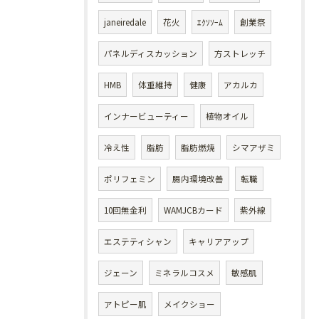
janeiredale
花火
ｴｸｿｿｰﾑ
創業祭
パネルディスカッション
方ストレッチ
HMB
体重維持
健康
アカルカ
インナービューティー
植物オイル
冷え性
脂肪
脂肪燃焼
シマアザミ
ポリフェミン
腸内環境改善
転職
10回無金利
WAMJCBカード
紫外線
エステティシャン
キャリアアップ
ジェーン
ミネラルコスメ
敏感肌
アトピー肌
メイクショー