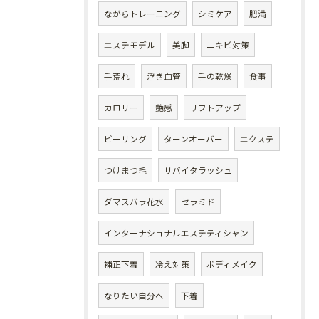
ながらトレーニング
シミケア
肥満
エステモデル
美脚
ニキビ対策
手荒れ
浮き血管
手の乾燥
食事
カロリー
艶感
リフトアップ
ピーリング
ターンオーバー
エクステ
つけまつ毛
リバイタラッシュ
ダマスバラ花水
セラミド
インターナショナルエステティシャン
補正下着
冷え対策
ボディメイク
なりたい自分へ
下着