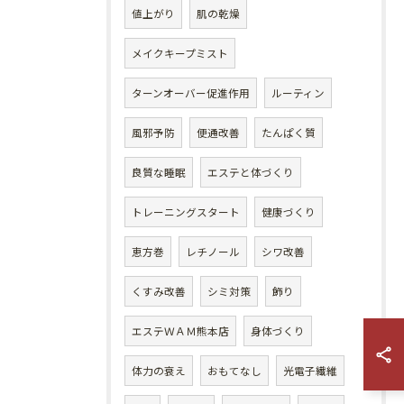
値上がり
肌の乾燥
メイクキープミスト
ターンオーバー促進作用
ルーティン
風邪予防
便通改善
たんぱく質
良質な睡眠
エステと体づくり
トレーニングスタート
健康づくり
恵方巻
レチノール
シワ改善
くすみ改善
シミ対策
飾り
エステＷＡＭ熊本店
身体づくり
体力の衰え
おもてなし
光電子繊維