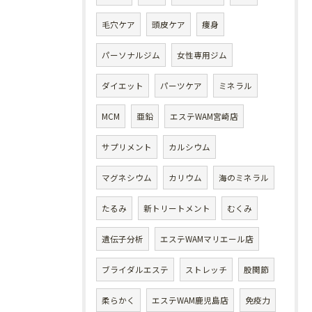
毛穴ケア
頭皮ケア
痩身
パーソナルジム
女性専用ジム
ダイエット
パーツケア
ミネラル
MCM
亜鉛
エステWAM宮崎店
サプリメント
カルシウム
マグネシウム
カリウム
海のミネラル
たるみ
新トリートメント
むくみ
遺伝子分析
エステWAMマリエール店
ブライダルエステ
ストレッチ
股関節
柔らかく
エステWAM鹿児島店
免疫力