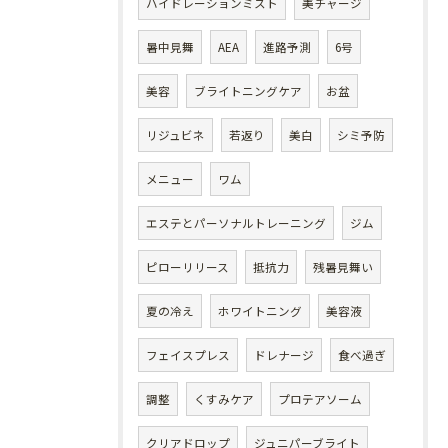
ハイドレーションミスト
美チャージ
暑中見舞
AEA
進路予測
6号
美容
ブライトニングケア
お盆
リジュビネ
若返り
美白
シミ予防
メニュー
ワム
エステとパーソナルトレーニング
ジム
ピローリリース
抵抗力
残暑見舞い
夏の冷え
ホワイトニング
美容液
フェイスプレス
ドレナージ
食べ過ぎ
調整
くすみケア
プロテアソーム
クリアドロップ
ジュニパーブライト