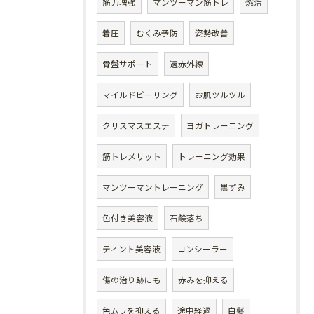
筋力増強
マンツーマン筋トレ
燃活
着圧
むくみ予防
姿勢改善
骨盤サポート
遠赤外線
マイルドピーリング
お肌ツルツル
クリスマスエステ
ヨガトレーニング
筋トレメリット
トレーニング効果
マンツーマントレーニング
黒ずみ
色付き美容液
石鹸落ち
ティント美容液
コンシーラー
傷の治り跡にも
赤みを抑える
色ムラを抑える
途中経過
白髪