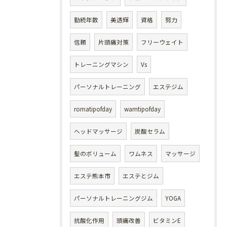
勤続年数
美透輝
資格
努力
信頼
片頭痛対策
フリーウェイト
トレーニングマシン
Vs
パーソナルトレーニング
エステジム
romatipofday
wamtipofday
ヘッドマッサージ
炭酸セラム
髪のボリューム
ワムネス
マッサージ
エステ熊本市
エステとジム
パーソナルトレーニングジム
YOGA
抗酸化作用
頭痛改善
ビタミンE