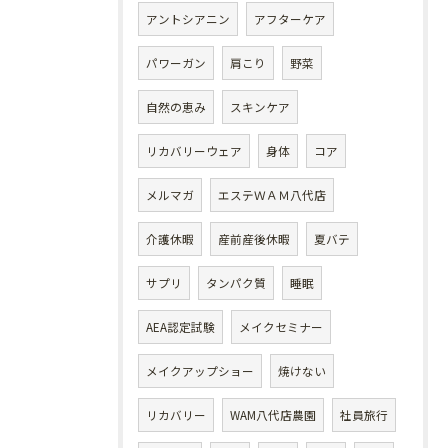
アントシアニン
アフターケア
パワーガン
肩こり
野菜
自然の恵み
スキンケア
リカバリーウェア
身体
コア
メルマガ
エステＷＡＭ八代店
介護休暇
産前産後休暇
夏バテ
サプリ
タンパク質
睡眠
AEA認定試験
メイクセミナー
メイクアップショー
焼けない
リカバリー
WAM八代店農園
社員旅行