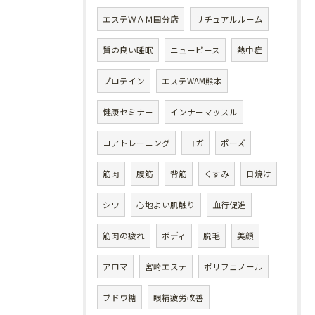
エステＷＡＭ国分店
リチュアルルーム
質の良い睡眠
ニューピース
熱中症
プロテイン
エステWAM熊本
健康セミナー
インナーマッスル
コアトレーニング
ヨガ
ポーズ
筋肉
腹筋
背筋
くすみ
日焼け
シワ
心地よい肌触り
血行促進
筋肉の疲れ
ボディ
脱毛
美顔
アロマ
宮崎エステ
ポリフェノール
ブドウ糖
眼精疲労改善