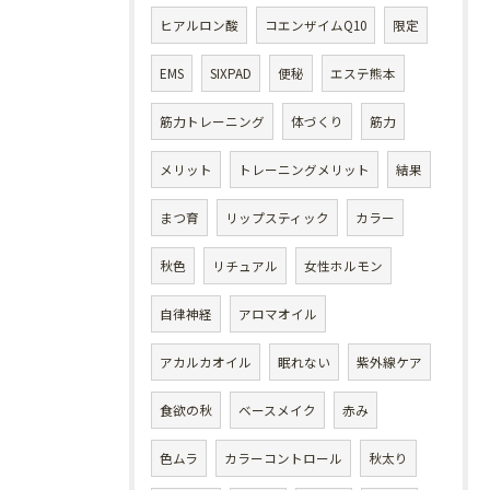
ヒアルロン酸
コエンザイムQ10
限定
EMS
SIXPAD
便秘
エステ熊本
筋力トレーニング
体づくり
筋力
メリット
トレーニングメリット
結果
まつ育
リップスティック
カラー
秋色
リチュアル
女性ホルモン
自律神経
アロマオイル
アカルカオイル
眠れない
紫外線ケア
食欲の秋
ベースメイク
赤み
色ムラ
カラーコントロール
秋太り