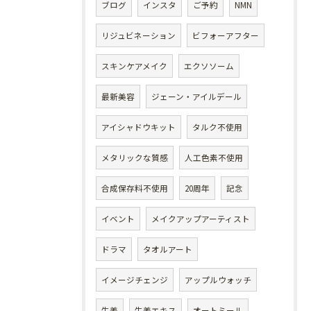
ブログ
インスタ
ご予約
NMN
リジュビネーション
ビフォーアフター
スキンケアメイク
エクソソーム
最新美容
ジェーン・アイルデール
アイシャドウキット
タルク不使用
メタリックな質感
人工色素不使用
合成保存料不使用
20周年
記念
イベント
メイクアップアーティスト
ドラマ
タオルアート
イメージチェンジ
アップルウォッチ
生姜
生姜エキス
オートミール