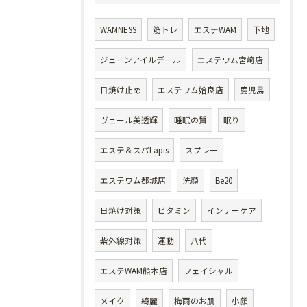
WAMNESS
筋トレ
エステWAM
下地
ジェーンアイルデール
エステワム宮崎店
日焼け止め
エステワム姶良店
鹿児島
ヴェール美透輝
睡眠の質
眠り
エステ＆スパLapis
スプレー
エステワム都城店
洗顔
Be20
日焼け対策
ビタミン
インナーケア
紫外線対策
運動
八代
エステWAM熊本店
フェイシャル
メイク
綺麗
梅雨のお肌
小顔