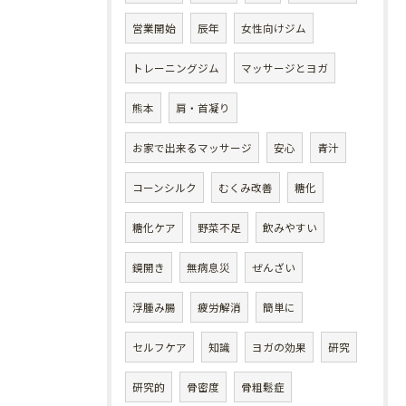
営業開始
辰年
女性向けジム
トレーニングジム
マッサージとヨガ
熊本
肩・首凝り
お家で出来るマッサージ
安心
青汁
コーンシルク
むくみ改善
糖化
糖化ケア
野菜不足
飲みやすい
鏡開き
無病息災
ぜんざい
浮腫み腸
疲労解消
簡単に
セルフケア
知識
ヨガの効果
研究
研究的
骨密度
骨粗鬆症