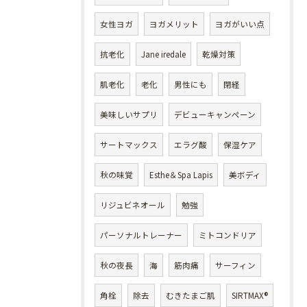
女性ヨガ
ヨガメリット
ヨガがいい点
抗老化
Jane iredale
乾燥対策
肌老化
老化
男性にも
閉経
美味しいサプリ
デビューキャンペーン
サートマックス
エラグ酸
保湿ケア
秋の味覚
Esthe＆Spa Lapis
美ボディ
リジュビネオール
勉強
パーソナルトレーナー
ミトコンドリア
秋の夜長
海
筋肉痛
サーフィン
角栓
除去
むきたまご肌
SIRTMAX®