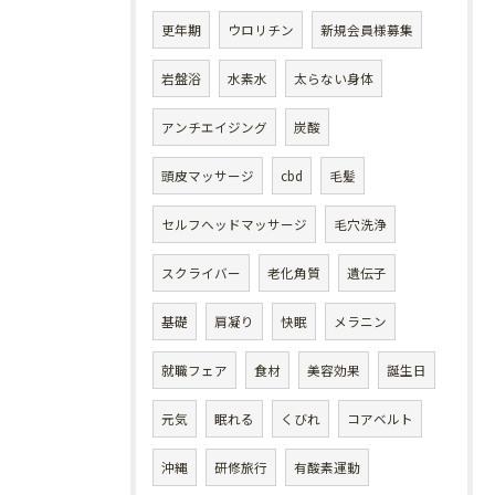
更年期
ウロリチン
新規会員様募集
岩盤浴
水素水
太らない身体
アンチエイジング
炭酸
頭皮マッサージ
cbd
毛髪
セルフヘッドマッサージ
毛穴洗浄
スクライバー
老化角質
遺伝子
基礎
肩凝り
快眠
メラニン
就職フェア
食材
美容効果
誕生日
元気
眠れる
くびれ
コアベルト
沖縄
研修旅行
有酸素運動