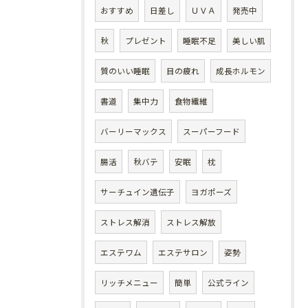
おすすめ
日差し
ＵＶＡ
発売中
秋
プレゼント
睡眠不足
美しい肌
質のいい睡眠
目の疲れ
成長ホルモン
書道
集中力
食物繊維
バーリーマックス
スーパーフード
腸活
秋バテ
安眠
枕
サーチュイン遺伝子
ヨガポーズ
ストレス解消
ストレス解放
エステワム
エステサロン
姿勢
リッチメニュー
簡単
公式ライン