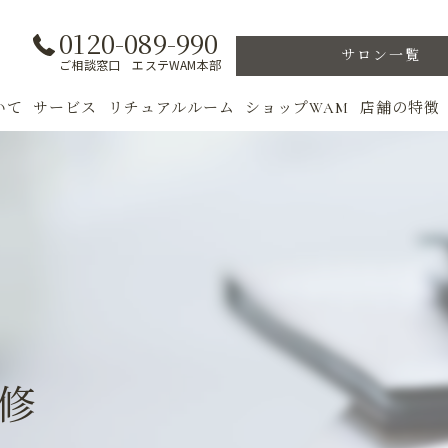
0120-089-990
サロン一覧
ご相談窓口 エステWAM本部
いて
サービス
リチュアルルーム
ショップWAM
店舗の特徴
ト
初めての方へ
季節のトリートメント
美肌
フェイシャル
ウェルカムバック
乾燥肌
対策
ボディ
VIP ROOM
ニキビ
＆キャンペーン
美肌脱毛
スキンケア
ブライダル
トレーニン
修
女性専用フィットネス